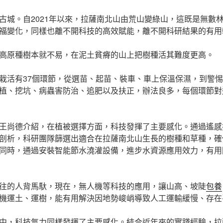
古城。自2021年以來，拉薩南北山由荒山變綠山，這既是無數
福變化，同樣也離不開科技的高效賦能，離不開科研結果的有用
高原種樹本就不易，在泥土貧瘠的山上把樹種活其難度更高。
栽活有37個環節，從選苗、起苗、裝車、車上保溫保濕，到警
植、挖坑、病蟲害防治、追肥以及扶正，辦法良多，每個環節對
王尚德介紹，在植被選擇方面，科技發揮了主要感化。通過遙感
剖析，科研團隊篩選出適合在拉薩南北山生長的樹種和草種，確
同時，通過安裝智能節水澆灌設備，進步水資源應用效力，有用
往的人背馬馱，現在，無人機等科技的應用，讓山高、坡陡
包養
機運土、運樹，能有用解決因地勢峻峭導致人工運輸緩慢、存在
中，科技氣力同樣發揮了主要感化。結合近年來的實踐經驗，拉