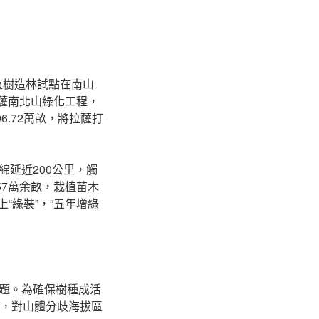
植樹造林試點在南山
拉薩南北山綠化工程，
.72萬畝，將拉薩打
延近200公里，觸
57萬余畝，栽植苗木
上“綠裝”，“五年增綠
題。為確保樹種成活
，對山體分歧海拔區