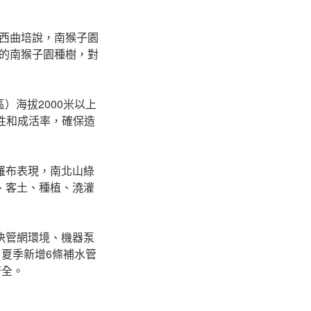
西曲培說，南猴子園
的南猴子園種樹，對
）海拔2000米以上
性和成活率，確保造
羅布表現，南北山綠
、客土、種植、澆灌
解決管網環境、機器泵
，夏季新增6條補水管
齊全。