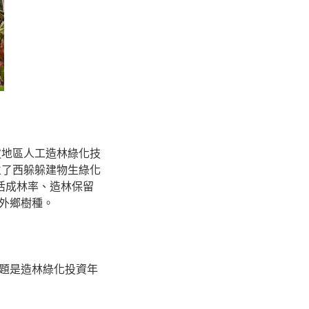
拔地區人工造林綠化技
立了西躲躲建物生綠化
活成林率、造林保留
外鄉樹種。
題是造林綠化投資年