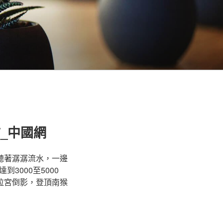
_中國網
聽著潺潺流水，一邊
000至5000
拉宮倒影，登頂南猴