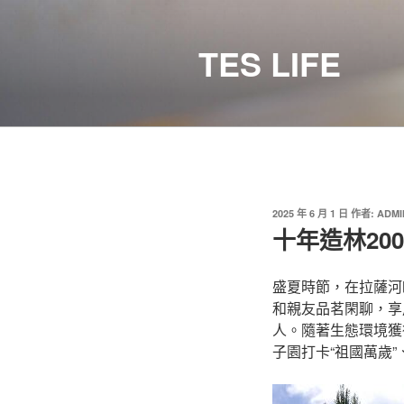
跳
至
TES LIFE
主
要
內
容
發
2025 年 6 月 1 日
作者:
ADMI
佈
十年造林20
於
盛夏時節，在拉薩河
和親友品茗閑聊，享
人。隨著生態環境獲
子園打卡“祖國萬歲