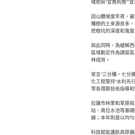
域依照“宜喬則喬”“宜
因山體坡度年夜，最
種樹的土來源良多，
挖樹坑的深度和寬度
與此同時，為緩解西
區域劃定作為調苗區
林成效。
常言“三分種，七分
化工程堅持“水利先
等各環節技術指導和
拉薩市林業和草原局
站、高位水池等基礎配
線；本年則是以均勻
科技賦能護航高原擴