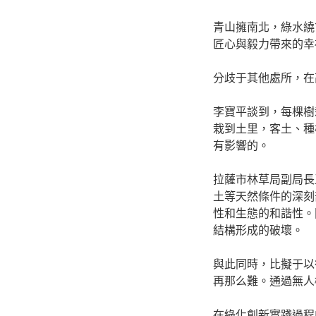
青山擁南北，綠水繞
匠心與毅力帶來的幸
分歧于其他處所，在
李寶平談到，每棵樹
栽到土里，客土、種
有影響的。
拉薩市林草局副局長
土等天然條件的深刻
性和生態的和諧性。
結構形成的破壞。
與此同時，比擬于以
再那么難。通過無人
在綠化創新實踐過程