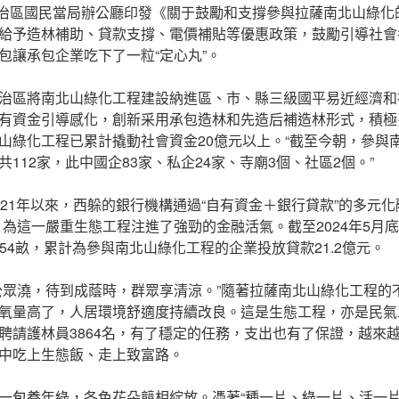
躲自治區國民當局辦公廳印發《關于鼓勵和支撐參與拉薩南北山綠
給予造林補助、貸款支撐、電價補貼等優惠政策，鼓勵引導社會
包讓承包企業吃下了一粒“定心丸”。
治區將南北山綠化工程建設納進區、市、縣三級國平易近經濟和
有資金引導感化，創新采用承包造林和先造后補造林形式，積極
山綠化工程已累計撬動社會資金20億元以上。“截至今朝，參與
112家，此中國企83家、私企24家、寺廟3個、社區2個。”
021年以來，西躲的銀行機構通過“自有資金＋銀行貸款”的多元化
，為這一嚴重生態工程注進了強勁的金融活氣。截至2024年5月
1.54畝，累計為參與南北山綠化工程的企業投放貸款21.2億元。
公眾澆，待到成蔭時，群眾享清涼。”隨著拉薩南北山綠化工程的
氧量高了，人居環境舒適度持續改良。這是生態工程，亦是民氣
聘請護林員3864名，有了穩定的任務，支出也有了保證，越來
中吃上生態飯、走上致富路。
一
包養
年綠，各色花朵競相綻放。憑著“種一片、綠一片、活一片