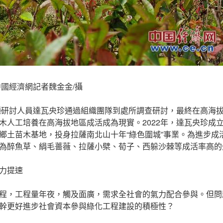
中國經濟網記者魏金金/攝
樹種研討人員達瓦央珍通過組織團隊到處所調查研討，最終在高海
木人工培養在高海拔地區成活成為現實。2022年，達瓦央珍成
鄉土苗木基地，投身拉薩南北山十年“綠色圍城”事業。為進步成
為醉魚草、絹毛薔薇、拉薩小檗、荀子、西躲沙棘等成活率高的
力提速
程，工程量年夜，觸及面廣，需求全社會的氣力配合參與。但問
幹更好進步社會資本參與綠化工程建設的積極性？