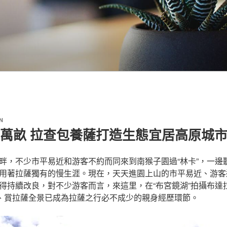
N
0萬畝 拉查包養薩打造生態宜居高原城市
畔，不少市平易近和游客不約而同來到南猴子園過“林卡”，一邊
用著拉薩獨有的慢生涯。現在，天天進園上山的市平易近、游客達到3
得持續改良，對不少游客而言，來這里，在“布宮鏡湖”拍攝布達
”、賞拉薩全景已成為拉薩之行必不成少的親身經歷環節。