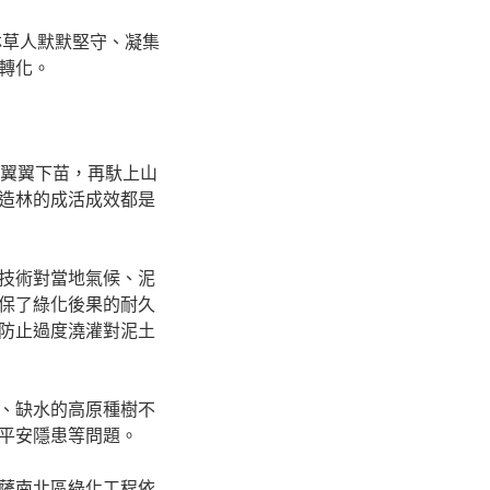
林草人默默堅守、凝集
轉化。
惕翼翼下苗，再馱上山
造林的成活成效都是
技術對當地氣候、泥
保了綠化後果的耐久
防止過度澆灌對泥土
、缺水的高原種樹不
平安隱患等問題。
薩南北區綠化工程依