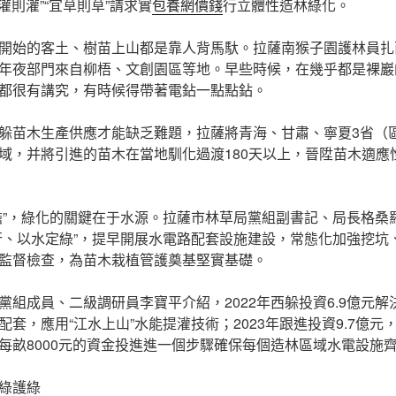
灌則灌”“宜草則草”請求實
包養網價錢
行立體性造林綠化。
開始的客土、樹苗上山都是靠人背馬馱。拉薩南猴子園護林員扎
年夜部門來自柳梧、文創園區等地。早些時候，在幾乎都是裸巖
都很有講究，有時候得帶著電鉆一點點鉆。
躲苗木生產供應才能缺乏難題，拉薩將青海、甘肅、寧夏3省（區
域，并將引進的苗木在當地馴化過渡180天以上，晉陞苗木適應
擔”，綠化的關鍵在于水源。拉薩市林草局黨組副書記、局長格桑
行、以水定綠”，提早開展水電路配套設施建設，常態化加強挖坑
監督檢查，為苗木栽植管護奠基堅實基礎。
黨組成員、二級調研員李寶平介紹，2022年西躲投資6.9億元
套，應用“江水上山”水能提灌技術；2023年跟進投資9.7億元
每畝8000元的資金投進進一個步驟確保每個造林區域水電設施
綠護綠