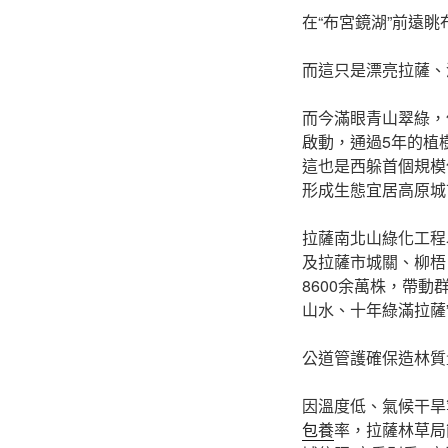
在“布宮鏡湖”前遠眺
而這只是漂亮拉薩、
而今滿眼青山翠綠，
啟動，通過5年的植
這也是西躲首個規模
形成生態宜居高原城
拉薩南北山綠化工程
及拉薩市城關、柳梧
8600余萬株，帶動
山水、十年綠滿拉薩
公道管護確保造林質
因溫度低、氣候干旱
包養
率，拉薩林草局