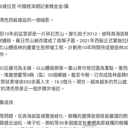
布達拉宮 中國經濟網記者魏金金/攝
漂亮西躲建設的一個縮影。
但10年前這里卻是一片碎石荒山。變化始于2012，彼時高海拔
樹播綠，舊日荒山被改建成了南猴子園。2021年西躲正式實施
化山體造林的嚴重生態修復工程，計劃用10年時間完成營造林206
市。
以拉薩河為主線，以山體兩側第一重山脊可視范圍為重點，東西綿
、堆龍德慶等9縣（區）35個鄉鎮。截至今朝，已完成造林面積
群眾就業增收550余萬人次、19.3億元。現在，越來越多的荒山披
”的漂亮愿景正一個步驟步接近。
量成效
等問題，在高海拔區域實施綠化，樹種的選擇是個很是嚴謹的問
篩選出油松、樟子松、側柏等30多個適宜
包養網
高原栽種的樹種