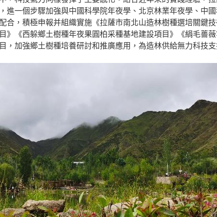
，進一個步驟加強與中國科學院年夜學、北京林業年夜學、中國
配合，積極申報并組織實施《拉薩市南北山造林樹種選培關鍵技
目》《西躲鄉土樹種年夜果圓柏采種基地建設項目》《絹毛薔薇
目，加強鄉土樹種培養研討和推廣應用，為造林供給無力科技支