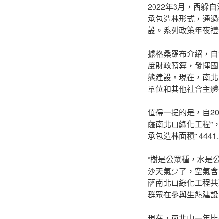
2022年3月，西
承包造林形式，通過
設。系列政策年夜禮
據格桑羅布介紹，自
度財政預算，發揮國
態建設。現在，南北
單位和其他社會主體共
值得一提的是，自2
薩南北山綠化工程”
承包造林面積1444
“樹是公眾種，水是
沙天氣少了，空氣含
薩南北山綠化工程共
群眾在參與生態建設
現在，南北山一年比