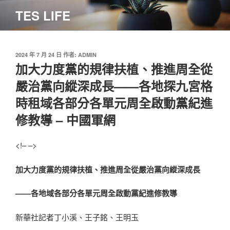
跳
TES LIFE
至
主
要
內
發
2024 年 7 月 24 日
作者:
ADMIN
佈
加大力度黨的規律扶植、推進周全從
容
於
嚴治黨向縱深成長——各地探九宮格
時租域各部分各單元周全啟動黨紀進
修教導 – 中國軍網
<!– –>
加大力度黨的規律扶植、推進周全從嚴治黨向縱深成長
——各地域各部分各單元周全啟動黨紀進修教導
新華社記者丁小溪、王子銘、王明玉