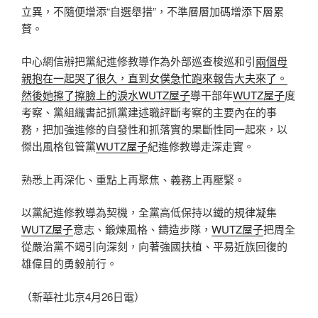
立異，不隨便增添“自選舉措”，不準層層加碼增添下層累
贅。
中心網信辦把黨紀進修教導作為外部巡查梭巡和引
兩個母
親抱在一起哭了很久，直到女僕急忙跑來報告大夫來了。
然後她擦了擦臉上的淚水WUTZ屋子
導干部年
WUTZ屋子
度
考察、黨組織書記抓黨建述職評斷考察的主要內在的事
務，把加強進修的自發性和抓落實的果斷性同一起來，以
傑出風格包管黨
WUTZ屋子
紀進修教導走深走實。
熟悉上再深化、重點上再聚焦、義務上再壓緊。
以黨紀進修教導為契機，全黨高低保持以鐵的規律凝集
WUTZ屋子
意志、鍛煉風格、鑄造步隊，
WUTZ屋子
把周全
從嚴治黨不竭引向深刻，向著強國扶植、平易近族回復的
雄偉目的勇毅前行。
（新華社北京4月26日電）