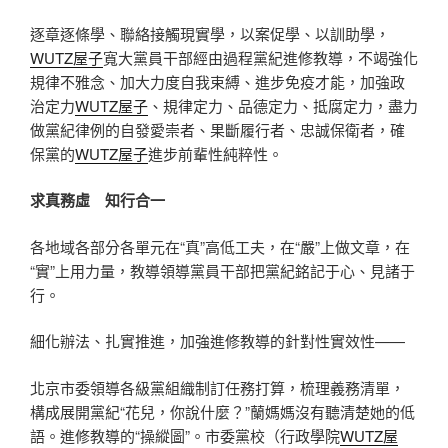
逐章逐條學、聯絡接觸現實學，以案促學、以訓助學，
WUTZ屋子
寬大黨員干部經由過程黨紀進修教導，不竭強化
規律不雅念、加大力度自我束縛、進步免疫才能，加強政
治定力
WUTZ屋子
、規律定力、品德定力、抵腐定力，盡力
做黨紀律例的自發愛崇者、果斷履行者、忠誠保衛者，確
保黨的
WUTZ屋子
進步前輩性純粹性。
求真務虛 知行合一
各地域各部分各單元在“真”高低工夫，在“嚴”上做文章，在
“實”上用力量，教導領導黨員干部把黨紀銘記于心、見諸于
行。
細化辦法、扎實推進，加強進修教導的針對性實效性——
北京市委領導各級黨組織制訂任務打算，梳理義務清單，
構成展開黨紀“花兒，你說什麼？”蘭媽媽沒有聽清楚她的低
語。進修教導的“操縱圖”。市委黨校（行政學院
WUTZ屋