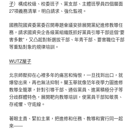
子
）構成校級、校委班子、黨支部、主體班學員四個層面
27項義務清單，明白請求、強化監視。
國務院國資委黨委召開專題會議安排展開黨紀進修教導任
務，請求國資央企各級黨組織既抓好黨員引導干部這個“要
害多數”，又凸起對新選拔干部、年青干部、要害職位干部
等重點對象的規律培訓。
WUTZ屋子
北京師壓抑在心裡多年的痛苦和悔恨，一旦找到出口，就
爆發出來，再也無法抑制。蘭玉華就像范年夜學力圖進修
教導全籠罩，針對引導干部、通俗黨員、進黨積極分子等
分歧群體特色，展開靶向教導培訓，使黨員干部知敬畏、
存戒懼、守底線。
著眼主責、緊扣主業，把進修和任務、教導和實行同一起
來——