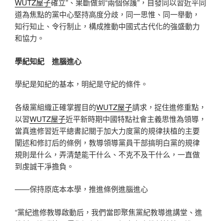
WUTZ屋子
確立”、果斷做到“兩個保護”，自發同以習近平同
道為焦點的黨中心堅持高度分歧，同一思惟、同一舉動，
知行知止、令行制止，構成推動中國式古代化的強盛動力
和協力。
學紀知紀 進腦進心
學紀是知紀的基本，明紀是守紀的條件。
各級黨組織正確掌握目的
WUTZ屋子
請求，捉住進修重點，
以習
WUTZ屋子
近平新時期中國特點社會主義思惟為領導，
當真進修習近平總書記關于加大力度黨的規律扶植的主要
闡述和修訂后的條例，教導領導黨員干部搞明白黨的規律
規則是什么，弄清楚能干什么、不克不及干什么，一直做
到虔誠干凈擔負。
——保持原底本本學，推進條例進腦進心
“黨紀進修教導啟動后，我們當即聚焦黨紀教導進講堂、進