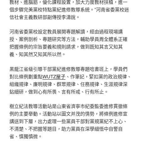
教材、進腦筋，優化課程設置，加大力度教材扶植，進一
個步驟完美黨校特點黨紀進修教導系統。”河南省委黨校迷
信社會主義教研部副傳授李濤說。
河南省委黨校設定教員展開專題解讀，經由過程現場講
授、案例剖析、專題研究等方法，輔助學員周全體系正確
把握條例的宗旨要義和規則請求，做到既知其言又知其
義、知其然又知其所以然。
黑龍江省級引導干部黨紀進修教導專題唸書班上，學員們
對比條例劃重點
WUTZ屋子
、作筆記，緊扣黨的政治規律、
組織規律、廉明規律、群眾規律、任務規律、生涯規律深
鉆細研，做到心有所畏、言有所戒、行有所止。
樹立紀法教導活動站是山東省濟寧市紀委監委進修貫徹條
例的主要舉動。活動站以圖文并茂的情勢，將條例進修宣
講送到下層，出力處理一些黨員干部對黨規黨紀不上心、
不清楚、不把握等題目，助力黨員在深學細悟中自警自
省、慎獨慎微。