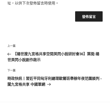
址，以供下次發佈留言時使用。
文
上
上一篇
章
一
【楊世搜九宮格共享空間英閃小說研討會36】葉雨:楊
導
篇
世英閃小說創作啟示
覽
文
章
下
下一篇
一
時政快訊丨習近平同匈牙利總理歐爾班舉辦年夜范圍談判 -
篇
闖九宮格共享 中國軍網
文
章