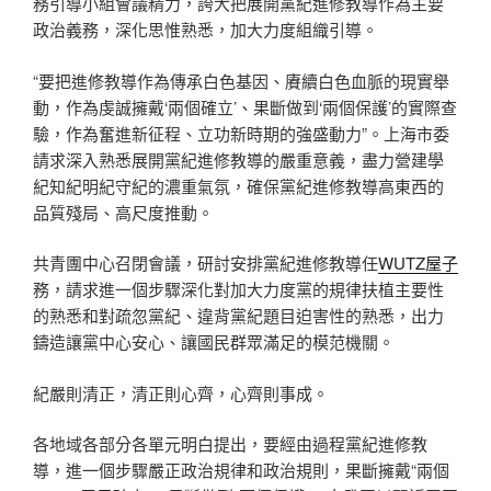
務引導小組會議精力，誇大把展開黨紀進修教導作為主要
政治義務，深化思惟熟悉，加大力度組織引導。
“要把進修教導作為傳承白色基因、賡續白色血脈的現實舉
動，作為虔誠擁戴‘兩個確立’、果斷做到‘兩個保護’的實際查
驗，作為奮進新征程、立功新時期的強盛動力”。上海市委
請求深入熟悉展開黨紀進修教導的嚴重意義，盡力營建學
紀知紀明紀守紀的濃重氣氛，確保黨紀進修教導高東西的
品質殘局、高尺度推動。
共青團中心召閉會議，研討安排黨紀進修教導任
WUTZ屋子
務，請求進一個步驟深化對加大力度黨的規律扶植主要性
的熟悉和對疏忽黨紀、違背黨紀題目迫害性的熟悉，出力
鑄造讓黨中心安心、讓國民群眾滿足的模范機關。
紀嚴則清正，清正則心齊，心齊則事成。
各地域各部分各單元明白提出，要經由過程黨紀進修教
導，進一個步驟嚴正政治規律和政治規則，果斷擁戴“兩個