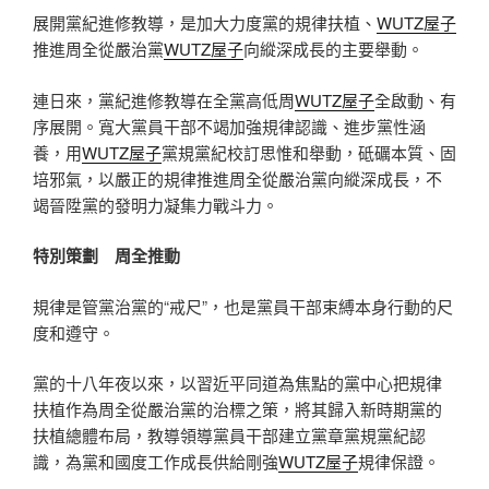
展開黨紀進修教導，是加大力度黨的規律扶植、
WUTZ屋子
推進周全從嚴治黨
WUTZ屋子
向縱深成長的主要舉動。
連日來，黨紀進修教導在全黨高低周
WUTZ屋子
全啟動、有
序展開。寬大黨員干部不竭加強規律認識、進步黨性涵
養，用
WUTZ屋子
黨規黨紀校訂思惟和舉動，砥礪本質、固
培邪氣，以嚴正的規律推進周全從嚴治黨向縱深成長，不
竭晉陞黨的發明力凝集力戰斗力。
特別策劃 周全推動
規律是管黨治黨的“戒尺”，也是黨員干部束縛本身行動的尺
度和遵守。
黨的十八年夜以來，以習近平同道為焦點的黨中心把規律
扶植作為周全從嚴治黨的治標之策，將其歸入新時期黨的
扶植總體布局，教導領導黨員干部建立黨章黨規黨紀認
識，為黨和國度工作成長供給剛強
WUTZ屋子
規律保證。