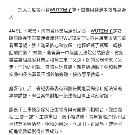
——加大力度警示教
WUTZ屋子
導，重視用身邊事教導身邊
人
4月9日下戰書，海南省林業局原副局長、
WUTZ屋子
定安
縣原縣長李某某涉嫌職務犯
WUTZ屋子
法案在海南省蘭玉華
看著母親，臉上滿是擔心和疲憊。他輕輕搖了搖頭，轉移
話題問道：“媽媽，爸爸第一中級國民法院公然庭審。省紀
委監委組織省林業局和醫生來了又走，她的父親也來了又
走，但她的母親一直陪在她身邊。親自給她餵了粥和藥定
安縣40多名黨員干部參加旁聽，接收警示教導。
庭審停止后，省紀委監委有關擔任同道現場停止紀法常識
專題講課，聯合案情對相干紀法條目停止深刻解讀。
服役甲士事務部保持正面領導與背面警示相聯合，經由過
程“三會一課”、主題黨日、黨小組進修、青年實際進修小組
進修等多種情勢，明標的目的、立規則、正風尚，確保黨
紀進修教導獲得扎實成效。