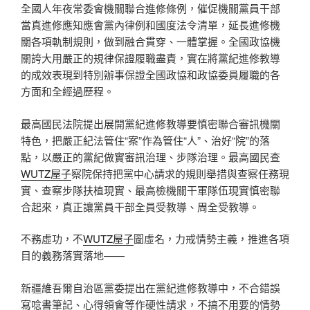
全國人年夜常委會機關聯合進修條例，催促機關黨員干部
當真進修應知應會黨內律例和國度法令清單，延長進修機
關各項軌制規則，做到融合貫穿、一體掌握。全國政協機
關誇大用嚴正的規律保證履職盡責，實在將黨紀進修教導
的成效表現到特別辦事保證全國政協和政協委員履職的各
方面和全經過歷程。
最高國民法院提出展開黨紀進修教導要慎密聯合審訊機關
特色，把嚴正紀法管住“案”作為管住“人”、治好“院”的落
點，以嚴正的黨紀做實審訊治理、步隊治理。最高國民查
WUTZ屋子
察院保持把黨中心請求的規則舉措與查察任務現
實、查察步隊扶植現實、最高檢機關干軍隊伍現實慎密聯
合起來，真正讓黨員干部全員受教導、周全受教導。
不務虛功，不
WUTZ屋子
圖虛名，力戒情勢主義，推進各項
目的義務落實落地——
新疆維吾爾自治區黨委提出在黨紀進修教導中，不合錯誤
寫唸書筆記、心得領會等作硬性請求，不搞不用要的情勢