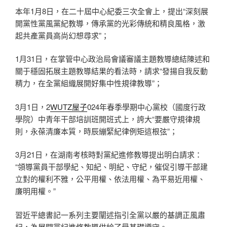
本年1月8日，在二十屆中心紀委三次全會上，提出“深刻展
開黨性黨風黨紀教導，傳承黨的光彩傳統和精良風格，激
起共產黨員高尚幻想尋求”；
1月31日，在掌管中心政治局會議審議主題教導總結陳述和
關于穩固拓展主題教導結果的看法時，請求“發揚自我反動
精力，在全黨組織展開好集中性規律教導”；
3月1日，2
WUTZ屋子
024年春季學期中心黨校（國度行政
學院）中青年干部培訓班開班式上，誇大“要嚴守規律規
則，永葆清廉本質，時辰繃緊紀律例矩這根弦”；
3月21日，在湖南考核時對黨紀進修教導提出明白請求：
“領導黨員干部學紀、知紀、明紀、守紀，催促引導干部建
立對的權利不雅，公平用權、依法用權、為平易近用權、
廉明用權。”
習近平總書記一系列主要闡述指引全黨以嚴的基調正風肅
紀，為展開黨紀進修教導供給了最基礎遵守。