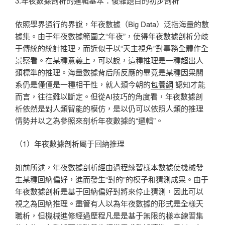
3.年夜數據剖析的邏輯基本：復雜題目的初步剖析
依照學界通行的界說，年夜數據（Big Data）泛指海量的數
據集。由于年夜數據範圍之“年夜”，使得年夜數據剖析分歧
于傳統的統計推理，而近似于以“天主視角”對事務全體作全
景察看。在某種意義上，可以說，這種推理是一種超出人
類標準的推理。海量數據背后所反應的畢竟是某種因果關
系仍是僅僅是一種相干性，就人類今朝的
包養網
認知才能
而言，往往難以斷定。但從AI技巧的角度看，年夜數據剖
析依然是對人類智能的模仿，是以仍可以依照人類的推理
情勢并以之為參照來剖析年夜數據的“邏輯”。
（1）年夜數據剖析屬于回納推理
如前所述，年夜數據剖析經由過程練習樣本數據使機械發
生某種回納偏好，進而發生“對的”的模子和猜測成果。由于
年夜數據剖析是基于回納偏好對將來停止猜測，因此可以
視之為回納推理。盡管有人以為年夜數據的形式是全樣天
職析，但機械進修經過歷程凡是是基于無限的樣本練習集