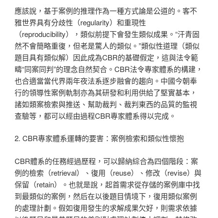
應該說，基于案例的推理作為一種方式論是公道的。客不
雅世界具有分歧性（regularity）和重現性
（reproducibility），類似前提下會發生類似成果。“汗青固
然不會簡略重復，但老是驚人的類似。”類似性道理（類似
題目具有類似解）因此成為CBR的基礎假定，這與法令範
疇“同案同判”的理念自然契合。CBR法令專家體系的構建，
也合適當當代界兩年夜法系逐步融會的趨向。中國今朝奉
行的領導性案例軌制亦為其研發和利用供給了堅實基本，
諸如類案檢索與推送、幫助裁判、裁判東西的品質的監視
查驗等，都可以經由過程CBR專家體系得以完成。
2. CBR專家體系運轉的要害：案例檢索和類似性懷抱
CBR體系的任務經過歷程，可以歸納綜合為四個階段：案
例的檢索（retrieval）、復用（reuse）、修改（revise）與
保留（retain）。也就是說，起首需求從存儲的案例庫中找
到最類似的案例，然后在以後題目情境下，復用類似案例
的處理計劃。假如復用發生的求解成果欠好，則需求依據