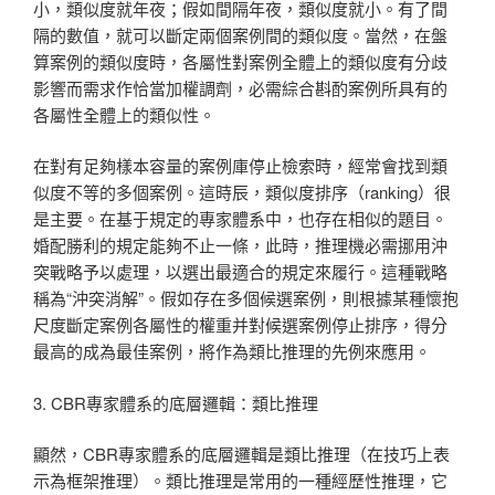
小，類似度就年夜；假如間隔年夜，類似度就小。有了間
隔的數值，就可以斷定兩個案例間的類似度。當然，在盤
算案例的類似度時，各屬性對案例全體上的類似度有分歧
影響而需求作恰當加權調劑，必需綜合斟酌案例所具有的
各屬性全體上的類似性。
在對有足夠樣本容量的案例庫停止檢索時，經常會找到類
似度不等的多個案例。這時辰，類似度排序（ranking）很
是主要。在基于規定的專家體系中，也存在相似的題目。
婚配勝利的規定能夠不止一條，此時，推理機必需挪用沖
突戰略予以處理，以選出最適合的規定來履行。這種戰略
稱為“沖突消解”。假如存在多個候選案例，則根據某種懷抱
尺度斷定案例各屬性的權重并對候選案例停止排序，得分
最高的成為最佳案例，將作為類比推理的先例來應用。
3. CBR專家體系的底層邏輯：類比推理
顯然，CBR專家體系的底層邏輯是類比推理（在技巧上表
示為框架推理）。類比推理是常用的一種經歷性推理，它