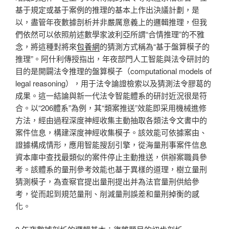
基于規定或基于案例的推理的基本上作出決議計劃，是
以，盡管年夜數據剖析并非嚴厲意義上的邏輯推理，但我
們依然可以依照前述數學家波利亞所謂“合情推理”的不雅
念，將這種對將來
包養網
的猜測方式稱為“基于盤算模子的
推理”。阿什利傳授指出，年夜部門人工智能與法令研討的
目的是開闢法令推理的盤算模子（computational models of
legal reasoning），用于法令論證檢索以及猜測法令膠葛的
成果。這一結論與新一代法令智能體系的研討近況很是符
合。以“206體系”為例，其“類案推送”效能即采用機械進修
方法，經由過程深度神經收集主動抽取各類法令文書中的
案件信息，構建深度神經收集模子。該效能可依據案由、
證據構成情形，應用智能搜刮引擎，從海量刑事案件信息
資本庫中查找最類似的案件停止主動推送，供辦案職員參
考。該體系的量刑參考效能也基于異樣的道理，樹立量刑
猜測模子，為查察官提出量刑提出并為法官量刑供給參
考，從而起到規范量刑、削減量刑誤差和量刑掉衡的感
化。