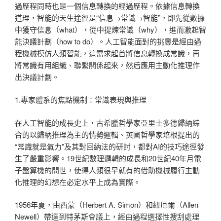
過歷程同時也是一個信息轉換的經過歷程。依據信息轉換
道理，智能的天生途徑是“信息→常識→智能”，即先從數據
中獲守信息（what），從中提煉常識（why），進而激起智
能決議計劃（how to do）。人工智能面對的挑釁是經由過
程機械模仿人類智能，這需求起首將信息轉換成常識，再
將常識有用組織、聯繫關係起來，然后應用主動化推理作
出決議計劃。
1.專家體系的焦點機制：常識表現與推理
在人工智能的成長史上，古希臘哲學家亞里士多德歸納綜
合的以歸納推理為主的情勢邏輯、英國哲學家培根提出的
“常識就是氣力”及其對回納法的研討，都對AI的技巧途徑發
生了嚴重影響。19世紀數理邏輯的成長和20世紀40年月電
子盤算機的問世，使得人類很早就有的借助機械履行主動
化推理的幻想在必定水平上成為實際。
1956年夏，由西蒙（Herbert A. Simon）和紐厄爾（Allen
Newell）帶達到特茅斯會議上，經由過程選擇性搜刮處理