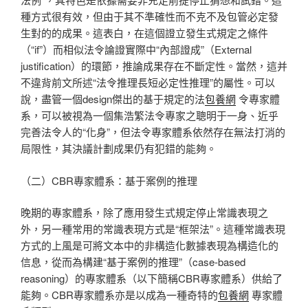
種方式很有效，但由于其不準確性而不克不及包管必定發
生對的的成果。這表白，在這個證立發生式規定之條件
（“if”）而相似法令論證實際中“內部證成”（External
justification）的環節，推論成果存在不斷定性。當然，這并
不違背前文所述“法令推理長短必定性推理”的屬性。可以
說，盡管一個design傑出的基于規定的法
包養網
令專家體
系，可以被視為一個集浩繁法令專家之聰明于一身、近乎
完善法令人的“化身”，但法令專家體系依然存在無法打消的
局限性，其決議計劃成果仍有犯錯的能夠。
（二）CBR專家體系：基于案例的推理
晚期的專家體系，除了應用發生式規定停止常識表現之
外，另一種常用的常識表現方式是“框架法”。這種常識表現
方式的上風是可將文本中的非構造化數據表現為構造化的
信息，從而為構建“基于案例的推理”（case-based
reasoning）的專家體系（以下簡稱CBR專家體系）供給了
能夠。CBR專家體系亦是以成為一種奇特的
包養網
專家體