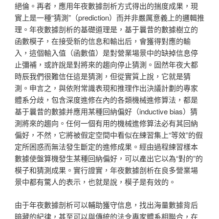
絕倫。再者，應用年夜數據剖析方式得出的揣度成果，現
實上是一種“猜測”（prediction）而并非嚴厲意義上的邏輯推
理。年夜數據剖析的基礎道理是，基于曩昔的數據樹立的
函數模子，在接受新的信息和輸出后，會獲得對應的輸
入，這個輸入值（函數值）是對營業場景中的缺掉信息停
止彌補，或許說是對將來的趨向停止猜測。固然年夜大都
時辰我們很難信任這是猜測，但從實質上說，它就是猜
測。申言之，與依附常識表現和推理作出決議計劃的專家
體系分歧，包含深度進修在內的各類機械進修算法，都是
基于曩昔的數據并應用某種回納偏好（inductive bias）猜
測將來的趨向。任何一個有用的機械進修算法必有其回納
偏好，不然，它將被假定空間中看似在練習集上“等效”的假
定所困惑而無法發生斷定的進修成果。經由過程練習樣本
數據使盤算機發生某種回納偏好，可以產出它以為“對的”的
模子和猜測成果。實行證實，年夜數據剖析在良多營業場
景中都有驚人的表示，也就是說，模子是有效的。
由于年夜數據剖析可以輔助獲守信息，找出海量數據背后
暗藏的紀律，甚至可以與傳統的法令專家體系相聯合，在