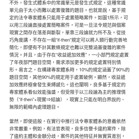
不外，發生式體系中的常識單元是發生式規定，這種常識
單元由于太小而難以處置復雜的題目。也就是說，基于規
定的法令專家體系只能用于處置簡略案件。如圖1所示，可
以用三段論直接處置簡略案件，可是一旦法令規范與個案
現實之間存在落差與斷裂，單靠三段論就力所不及。從技
巧角度講，不存在一組“if-then”規定可以將人類行動完善地
簡化，即便有不計其數條規定也難以完整涵蓋復雜的案件
情況。并且，由于存在“收益遞加效應”，一小部門規定處置
了年夜部門題目空間，需求添加更多的規定處置特別情
形。易言之，在構建專家體系時，10%的規定涵蓋了90%的
題目空間，其他90%的規定用于處置破例。顯然，收益遞
加效應終極會發生束縛感化。這也闡明，良多基于規定的
專家體系看似效能強盛，但受限于以三段論為主的推理情
勢（“if-then”+現實⇒結論），現實上只能在明白界說的、
無限的範疇內處理題目。
當然，即使這般，在實行中推行法令專家體系的意義依然
非常嚴重。例如，有法官表現，良多信譽卡違約案件，除
了違約主體和金額分歧，案件的其他特征并無實質差別，