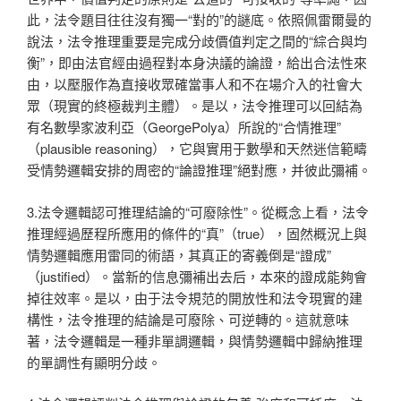
此，法令題目往往沒有獨一“對的”的謎底。依照佩雷爾曼的
說法，法令推理重要是完成分歧價值判定之間的“綜合與均
衡”，即由法官經由過程對本身決議的論證，給出合法性來
由，以壓服作為直接收眾確當事人和不在場介入的社會大
眾（現實的終極裁判主體）。是以，法令推理可以回結為
有名數學家波利亞（GeorgePolya）所說的“合情推理”
（plausible reasoning），它與實用于數學和天然迷信範疇
受情勢邏輯安排的周密的“論證推理”絕對應，并彼此彌補。
3.法令邏輯認可推理結論的“可廢除性”。從概念上看，法令
推理經過歷程所應用的條件的“真”（true），固然概況上與
情勢邏輯應用雷同的術語，其真正的寄義倒是“證成”
（justified）。當新的信息彌補出去后，本來的證成能夠會
掉往效率。是以，由于法令規范的開放性和法令現實的建
構性，法令推理的結論是可廢除、可逆轉的。這就意味
著，法令邏輯是一種非單調邏輯，與情勢邏輯中歸納推理
的單調性有顯明分歧。