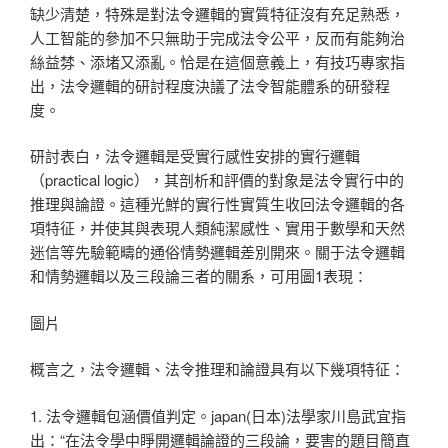
缺少清楚，特殊是對法令邏輯的實質特征沒有充足熟悉，
人工智能的參加不只無助于完成法令公平，反而有能夠治
絲益棼、添堵又添亂。恰是在這個意義上，有技巧專家指
出，法令邏輯的研討程度決議了法令智能體系的研發程
度。
研討表白，法令邏輯是受實行感性安排的實行邏輯
（practical logic），其剖析和評價的對象是法令實行中的
推理與論證。這種光鮮的實行性實質生收回法令邏輯的各
項特征，并使其與表現人類純潔感性、實用于數學和天然
迷信等先驗範疇的通俗情勢邏輯差別開來。關于法令邏輯
和情勢邏輯以及三段論三者的關系，可用圖1表現：
圖片
概言之，法令邏輯、法令推理和論證具有以下幾項特征：
1. 法令邏輯包涵價值判定。japan(日本)法學家川島武宜指
出：“在法令學中睜開邏輯論證的三段論，要害的題目簡直