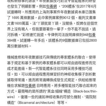
現和新辦事的源泉。年夜數據技巧對法令智能體系的研發
也發生了明顯影響。例如
包養網
，“206體系”在2017年6月
試運轉時，所應用的上海刑事案件年夜數據資本庫已匯集
了 1695 萬條數據，此中案例庫案例9012 個、裁判文書庫
文書1600萬篇、法“丫頭就是丫頭，沒關係，奴婢在這個世
界上沒有親人，但我要跟著你一輩子。你不能不說話，過
河拆橋。”彩修連忙說道。令律例司法說明庫條則948
包養
384條。試運轉一年多后，該體系的9個數據庫已包括2800
萬份數據材料。
機械進修和年夜數據技巧與傳統的專家體系的聯合，使得
基于規定和基于案例的專家體系都可以經由過程進修而完
成才能進級。新一代智能體系往往同時采用多種技巧途
徑。如，可以經由過程應用練習好的神經收集模子剖析數
據取得常識，進而將常識轉換成發生式規定，供給給推理
機在求解題
包養網
目時應用。將多種智能技巧聯合起來的
方式，最簡略的是所謂的“黑盒/細線”構造（Black-box/thin-
wire），復雜一些的諸如神經收集的符號化機制、“兩院制
構造”（Bicameral architecture）等等。