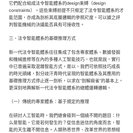
它們配合組成法令智能體系的design束縛（design
constraints）。這些束縛前提不只框定了法令智能體系的才
能范圍，亦成為剖析其底層邏輯的參照尺度，可以據之評
判智能機械的決議能否具有可接收性。
三、法令智能體系的基礎推理方式
新一代法令智能體系往往集成了包含專家體系、數據發掘
和機械進修等在內的多種人工智能技巧，也就是說，實行
中已普遍采取混雜智能方式，是以，我們可依照技巧成長
的時光頭緒，對分歧汗青時代呈現的智能體系及其應用的
基礎推理方式停止逐一剖析，以求在“剖解麻雀”的基本上，
更深刻地輿解新一代法令智能體系的總體運轉邏輯。
（一）傳統的專家體系：基于規定的推理
在研討人工智能時，我們總會碰到一個繞不開的題目：什
么是智能，它是若何發生的？從信息迷信的角度而言，智
能的天生離不開信息。人類熟悉世界、改革世界的思想經