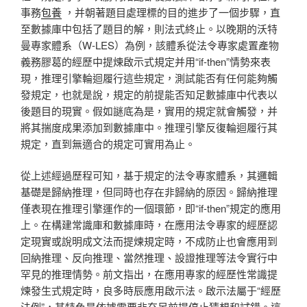
事務
包養
，并朝著題目處理標的目的進步了一個步驟，直
至數據庫中包括了題目的解，則法式終止。以晚期的沃特
曼專家體系（W-LES）為例，該體系從法令專家處置產物
義務膠葛的經歷中提煉啟示式規定并用“if-then”情勢來表
現，推理引擎輪迴履行這些規定，測試能否有任何能夠觸
發規定，也就是說，規定的前提能否知足數據庫中代表以
後題目的現實。假如謎底為是，實用的規定就會觸發，并
將其揣度成果添加到數據庫中。推理引擎反復輪迴履行其
規定，直到無適合的規定可實用為止。
從上述經過歷程可知，基于規定的法令專家體系，其邏輯
基礎是歸納推理，但同時也存在非歸納的原因。歸納推理
僅表現在推理引擎運作的一個環節，即“if-then”規定的應用
上。在構建常識庫和數據庫時，在應用法令專家的經歷認
定現實或說明成文法而提煉規定時，不成防止也會應用到
回納推理、反向推理、當然推理、設證推理等法令實行中
罕見的推理情勢。前文指出，在應用專家的經歷性常識提
煉發生式規定時，良多時辰應用啟示法。啟示法屬于“經歷
法例”，其特色是依據需要非充足前提停止猜想和試錯。這