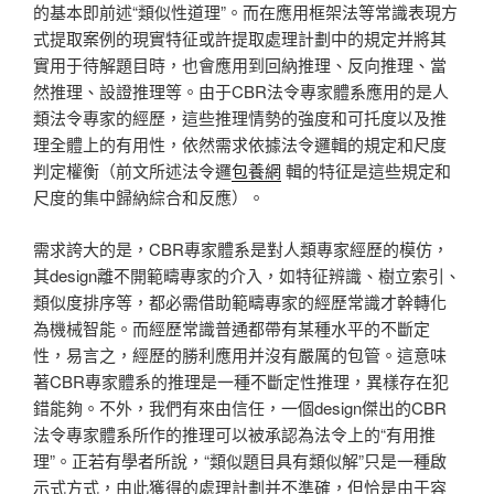
的基本即前述“類似性道理”。而在應用框架法等常識表現方
式提取案例的現實特征或許提取處理計劃中的規定并將其
實用于待解題目時，也會應用到回納推理、反向推理、當
然推理、設證推理等。由于CBR法令專家體系應用的是人
類法令專家的經歷，這些推理情勢的強度和可托度以及推
理全體上的有用性，依然需求依據法令邏輯的規定和尺度
判定權衡（前文所述法令邏
包養網
輯的特征是這些規定和
尺度的集中歸納綜合和反應）。
需求誇大的是，CBR專家體系是對人類專家經歷的模仿，
其design離不開範疇專家的介入，如特征辨識、樹立索引、
類似度排序等，都必需借助範疇專家的經歷常識才幹轉化
為機械智能。而經歷常識普通都帶有某種水平的不斷定
性，易言之，經歷的勝利應用并沒有嚴厲的包管。這意味
著CBR專家體系的推理是一種不斷定性推理，異樣存在犯
錯能夠。不外，我們有來由信任，一個design傑出的CBR
法令專家體系所作的推理可以被承認為法令上的“有用推
理”。正若有學者所說，“類似題目具有類似解”只是一種啟
示式方式，由此獲得的處理計劃并不準確，但恰是由于容