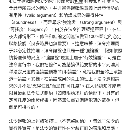
4.法令邏輯評判法令推理與論證的
包養
強度和可托度。法
令論證所尋求的目的，并非通俗邏輯學意義上論證情勢的
有用性（valid argument）和論證成果的靠得住性
（soundness），而是尋求“強論證”（strong argument）與
“可托度”（cogency）。由於在法令推理經過歷程中，在年
夜大都情形下，條件和結論之間無法做到100%斷定的必定
聯絡接觸（良多時辰也無需要）。這意味著，法令推理屬
于非必定性推理，法令論證也只是一種“強論證”。假如依照
情勢邏輯的尺度，“強論證”現實上屬于“有效論證”。可是在
法令實行中，我們把條件可為結論供給支撐的水平到達某
種法定尺度的強論證稱為“有用論證”，意指我們全體上承認
這一論證。異樣，在論證成果的真正的性上，法令邏輯請
求的并不是“靠得住性”而是其“可托度”。在人類認知才能無
限且遭到法令法式制約（如時限請求）的情形下，具有必
定可托度的論證成果，固然無法盡對消除犯錯的能夠，但
倒是可接收的。
法令邏輯的上述諸項特征（不完整回納），皆源于法令的
實行性實質，是法令的實行性在分歧正面的表現和反應，