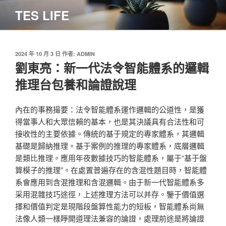
跳
TES LIFE
至
主
要
內
發
2024 年 10 月 3 日
作者:
ADMIN
佈
劉東亮：新一代法令智能體系的邏輯
容
於
推理台包養和論證說理
內在的事務撮要：法令智能體系運作邏輯的公道性，是獲
得當事人和大眾信賴的基本，也是其決議具有合法性和可
接收性的主要依據。傳統的基于規定的專家體系，其邏輯
基礎是歸納推理。基于案例的推理的專家體系，底層邏輯
是類比推理。應用年夜數據技巧的智能體系，屬于“基于盤
算模子的推理”。在處置普遍存在的含混性題目時，智能體
系會應用到含混推理和含混邏輯。由于新一代智能體系多
采用混雜技巧途徑，上述推理方法可以并存。鑒于價值選
擇和價值判定是現階段盤算性能力的短板，智能體系尚無
法像人類一樣睜開道理法兼容的論證，處理前途是將論證