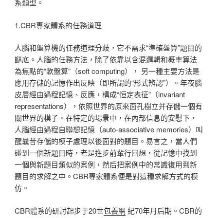
系類型。
1.CBR專家體系的任務道理
人腦和盤算機的任務道理分歧，它不需求“準確盤算”題目的
謎底。人腦的任務方法，除了依靠以含混邏輯和概率算法
為焦點的“軟盤算”（soft computing）， 另一種主要方法是
應用存儲的記憶作出反映（即所謂的“形式辨認”）。年夜腦
皮層經由過程記憶、反應，構成“恒定表征”（invariant
representations），依照世界的原來面孔樹立并存儲一個有
關世界的模子。在特定的場景中，在內部信息的安慰下，
人腦經由過程自聯想記憶（auto-associative memories）叫
醒曩昔存儲的模子處理以後面對的題目。易言之，當人們
碰到一個新題目時，老是進步前輩行回想，從記憶中找到
一個與新題目類似的案例，然后把案例中的常識復用到新
題目的求解之中。CBR專家體系便是對這種求解方式的模
仿。
CBR體系的研討起步于20世
包養網
紀70年月后期。CBR的