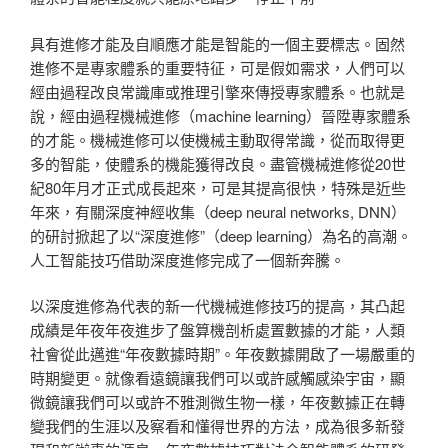
具有進修才能及自順應才能是智能的一個主要標志。固然
進修不是專家體系的重要特征，可是假如需求，人們可以
經由過程改良常識庫或推理引擎來傳授專家體系。也就是
說，經由過程機械進修（machine learning）晉陞專家體系
的才能。機械進修可以使機械主動取得常識，從而取得更
多的智能，使體系的機能獲得改良。盡管機械進修從20世
紀80年月才正式成長起來，可是其提高很快，特殊是近些
年來，有關深度神經收集（deep neural networks, DNN）
的研討掀起了以“深度進修”（deep learning）為名的高潮。
人工智能技巧借助深度進修完成了一個新奔騰。
以深度進修為代表的新一代機械進修技巧的提高，其凸起
成績是年夜年夜進步了盤算機剖析處置數據的才能，人類
社會從此邁進“年夜數據時期”。年夜數據開啟了一場嚴重的
時期變更。就像看遠鏡讓我們可以或許感觸感染宇宙，顯
微鏡讓我們可以或許不雅測微生物一樣，年夜數據正在轉
變我們的生涯以及察看和懂得世界的方法，成為很多新發