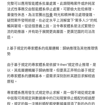
完整可以應用智能體系批量處置。此類簡略案件或許純潔
法式性事務交由智能體系停止處置，可節儉大批低條理、
重復性休息，為法官騰出
包養
時光和精神專注處理復雜、
疑問案件發明前提，在必定水平上消解當下“案多人少”的牴
觸與窘境。從這個意義上說，法令專家體系是法式繁簡分
流的助推器，并有助于展開更高層面、更廣范圍的司法改
造。
2.基于規定的專家體系的底層邏輯：歸納推理及其他推理情
勢
由于基于規定的專家體系是依據“if-then”規定停止推理，是
以，其底層邏輯屬于歸納推理。但要真正弄明白基于規定
的專家體系的邏輯基本，還需求深刻剖析其題目求解經過
歷程。
專家體系應用發生式規定停止求解，是一個不竭從規定庫
中拔取可用規定與數據庫中的已知現實停止婚配的經過歷
程，規定的每一次勝利婚配都使數據庫增添了新的內在的