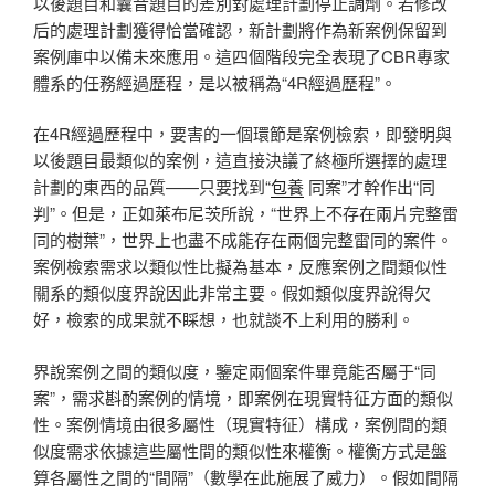
以後題目和曩昔題目的差別對處理計劃停止調劑。若修改
后的處理計劃獲得恰當確認，新計劃將作為新案例保留到
案例庫中以備未來應用。這四個階段完全表現了CBR專家
體系的任務經過歷程，是以被稱為“4R經過歷程”。
在4R經過歷程中，要害的一個環節是案例檢索，即發明與
以後題目最類似的案例，這直接決議了終極所選擇的處理
計劃的東西的品質——只要找到“
包養
同案”才幹作出“同
判”。但是，正如萊布尼茨所說，“世界上不存在兩片完整雷
同的樹葉”，世界上也盡不成能存在兩個完整雷同的案件。
案例檢索需求以類似性比擬為基本，反應案例之間類似性
關系的類似度界說因此非常主要。假如類似度界說得欠
好，檢索的成果就不睬想，也就談不上利用的勝利。
界說案例之間的類似度，鑒定兩個案件畢竟能否屬于“同
案”，需求斟酌案例的情境，即案例在現實特征方面的類似
性。案例情境由很多屬性（現實特征）構成，案例間的類
似度需求依據這些屬性間的類似性來權衡。權衡方式是盤
算各屬性之間的“間隔”（數學在此施展了威力）。假如間隔