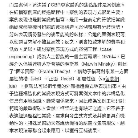
而是案例，這決議了CBR專家體系的焦點組件是案例庫。
在結構案例庫的經過歷程中，案例的表現方式很是主要。
案例表現也是對常識的描寫，是用一些商定的符號把常識
編碼成盤算機可辨認的數據構造。案例表現有分歧情勢，
分歧表現情勢發生的後果能夠紛歧樣。公道的案例表現可
以使題目求解不難且高效；反之，則會招致求解的費事和
低效。是以，研討案例表現方式的案例工程（case
engineering）成為人工智能的一個主要範疇。1975年，已
經介入倡議達特茅斯會議的明斯基（Marvin Minsky）創建
了“框架實際”（Frame Theory）。借助于描寫對象某一方面
屬性的槽（slot）、正面（facet）和屬性值（va
包養網
lue），框架法可以把常識的外部構造顯式地表現出來。由
于這種構造化的常識表現方式可將案例文本中的非構造化
信息有用地組織、聯繫關係起來，因此成為案例工程研討
範疇的嚴重衝破。當然，框架法也有缺乏之處，它不善于
表達經過歷程性常識，需求與發生式方式及其他更具有機
動性的、特殊是幫助天然說話懂得的語義收集表現法、劇
本表現法等聯合起來應用，以獲得互補後果。