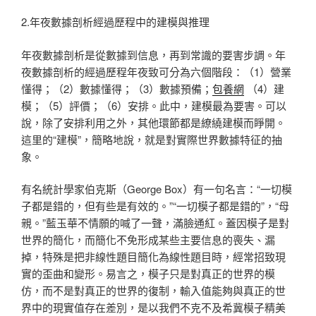
2.年夜數據剖析經過歷程中的建模與推理
年夜數據剖析是從數據到信息，再到常識的要害步調。年
夜數據剖析的經過歷程年夜致可分為六個階段：（1）營業
懂得；（2）數據懂得；（3）數據預備；
包養網
（4）建
模；（5）評價；（6）安排。此中，建模最為要害。可以
說，除了安排利用之外，其他環節都是繚繞建模而睜開。
這里的“建模”，簡略地說，就是對實際世界數據特征的抽
象。
有名統計學家伯克斯（George Box）有一句名言：“一切模
子都是錯的，但有些是有效的。”“一切模子都是錯的”，“母
親。”藍玉華不情願的喊了一聲，滿臉通紅。蓋因模子是對
世界的簡化，而簡化不免形成某些主要信息的喪失、漏
掉，特殊是把非線性題目簡化為線性題目時，經常招致現
實的歪曲和變形。易言之，模子只是對真正的世界的模
仿，而不是對真正的世界的復制，輸入值能夠與真正的世
界中的現實值存在差別，是以我們不克不及希冀模子精美