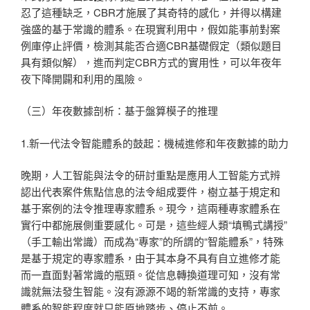
忍了這種缺乏，CBR才施展了其奇特的感化，并得以構建
強盛的基于常識的體系。在現實利用中，假如能事前對案
例庫停止評價，檢測其能否合適CBR基礎假定（類似題目
具有類似解），進而判定CBR方式的實用性，可以年夜年
夜下降開闢和利用的風險。
（三）年夜數據剖析：基于盤算模子的推理
1.新一代法令智能體系的鼓起：機械進修和年夜數據的助力
晚期，人工智能與法令的研討重點是應用人工智能方式辨
認出代表案件焦點信息的法令組成要件，樹立基于規定和
基于案例的法令推理專家體系。現今，這兩種專家體系在
實行中都施展側重要感化。可是，這些經人類“填鴨式講授”
（手工輸出常識）而成為“專家”的所謂的“智能體系”，特殊
是基于規定的專家體系，由于其本身不具有自立進修才能
而一直面對著常識的瓶頸。從信息轉換道理可知，沒有常
識就無法發生智能。沒有源源不竭的新常識的支持，專家
體系的智能程度就只能原地踏步、停止不前。