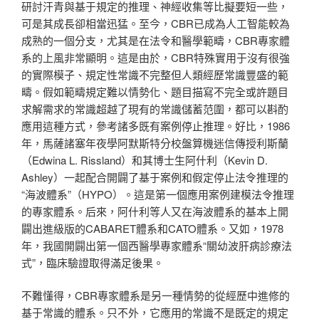
研討汗青與基于規定的推理、神經收集等比擬要短一些，
可是其成長卻相當迅猛。至今，CBR已成為人工智能較為
成熟的一個分支，尤其是在法令和醫學範疇，CBR專家體
系的上風非常顯明。這是由於，CBR特殊實用于沒有很強
的實際模子、規定性常識不完整但人類經歷常識豐盛的範
疇。假如範疇規定難以情勢化、題目描寫不完全或許題目
求解需求的常識超越了現有的常識儲蓄范圍，都可以斟酌
應用這種方式，參考諸多既有案例停止推理。好比，1986
年，馬薩諸塞年夜學阿默斯特分校盤算機迷信傳授利斯蘭
（Edwina L. Rissland）和其博士生阿什利（Kevin D.
Ashley）一起配合開闢了基于案例和假定停止法令推理的
“海波體系”（HYPO）。這是第一個應用案例建模法令推理
的專家體系。后來，阿什利等人又在海波體系的基本上開
闢出進級版的CABARET體系和CATO體系。又如，1978
年，我國開闢出第一個西醫學專家體系“關幼波肝病診療法
式”，臨床驗證取得滿足後果。
不難懂得，CBR專家體系是另一種情勢的從經歷中進修的
基于常識的體系。只不外，它應用的常識不是既定的規定