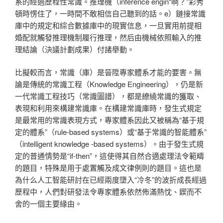
系的經過歷程性常識。推理機（inference engin“啊？”彩秀
頓時愣住了，一時間不敢相信自己聽到的話。e）鏈接常識
庫中的規定和綜合數據庫中的現實信息，一旦實用前提相
婚配就觸發推理機制履行推理，然后由機械依照輸入的推
理結論（決議計劃成果）付諸舉動。
比擬較而言，常識（庫）是晉陞專家體系才能的要害。無
論是傳統的常識工程（Knowledge Engineering），仍是新
一代常識工程技巧（常識圖譜），都是繚繞常識的獲取、
表現和利用來構建常識庫。在構建常識庫時，發生式規定
是最常用的常識表現方式，專家體系因此又被稱為“基于規
定的體系”（rule-based systems）或“基于常識的智能體系”
（intelligent knowledge -based systems）。由于發生式規
定的普通情勢是“if-then”，這使得其自然合適處理法令範疇
的題目，特殊是用于處置觸及成文律例則的題目。這也是
為什么人工智能研討在已經兩度墮入“冷冬”的波折成長經過
歷程中，人們對研發法令專家體系依然佈滿熱忱、鍥而不
舍的一個主要緣由。