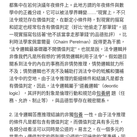
都集中在若何決議年夜條件上。此地方謂的年夜條件與數
學中的正義分歧，它可以被法學界轉變……”現實上，不只
法令規范存在價值判定，在斷定小條件時，對現實的描寫
和認定也經常包含有價值判定（好比“他偷走了那筆錢”，這
一現實描寫包括著“他不該當拿走那筆錢”的品德批評）。比
利時法學家佩雷爾曼（Chaim Perelman）說得更為干脆，
“法令邏輯最基礎離不開價值判定”。也就是說，法令邏輯并
非像我們凡是所假想的“將情勢邏輯利用于法令”。假如題目
關系到法令的內在的事務而非情勢推理，情勢邏輯就力所
不及；情勢邏輯也不克不及輔助打消法令中的牴觸和彌補
法令中的空地。由于法令推理的鉅細條件和結論凡是都含
有價值判定，因此，法令邏輯屬于“道義邏輯”（deontic
logic），其評判的對象是倫理行動和規范命
包養網
題（任
務、允許、制止等），與品德哲學存在親密關系。
2. 法令邏輯答應推理結論的非獨
包養
一性。由于法令推理
的條件凡是都包含有價值判定，而價值判定具有多元性，
各類分歧看法可以同時是公道的。易言之，在一個多元的
世界中，價值判定的原則是“公道的”“可接收的”等準繩，因