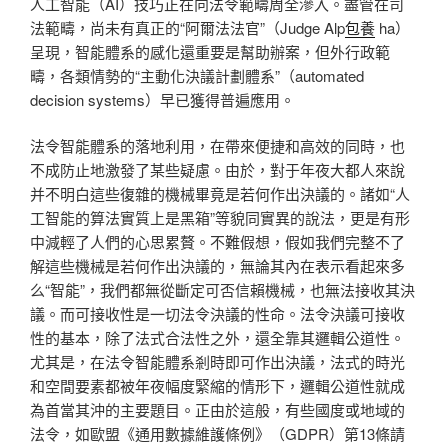
人工智能（AI）技巧正在向法令範疇周全滲入。盡管在司
法範疇，尚未有真正的“阿爾法法官”（Judge Alp
包養
ha）
呈現，智能體系的感化還重要是幫助辦案，但外行政範
疇，各類情勢的“主動化決議計劃體系”（automated
decision systems）早已獲得普遍應用。
法令智能體系的落地利用，在帶來便捷和高效的同時，也
不成防止地激發了某些疑慮。由於，對于年夜大都人來說
并不明白這些復雜的機械畢竟是若何作出決議的。諸如“人
工智能的算法實質上是黑箱”等貌同實異的說法，更是有形
中減輕了人們的心思累贅。不難假想，假如我們完整不了
解這些機械是若何作出決議的，無論其內在表示看起來多
么“智能”，我們都無從斷定可否信賴機械，也無法接收其決
議。而可接收性是一切法令決議的性命。法令決議可接收
性的基本，除了法式合法性之外，還全靠其邏輯公道性。
尤其是，在法令智能體系剎時即可作出決議，法式的時光
和空間要素都被年夜幅度緊縮的情形下，邏輯公道性就成
為首當其沖的主要題目。正由於這般，有些國度或地域的
法令，如歐盟《通用數據維護條例》（GDPR）第13條請