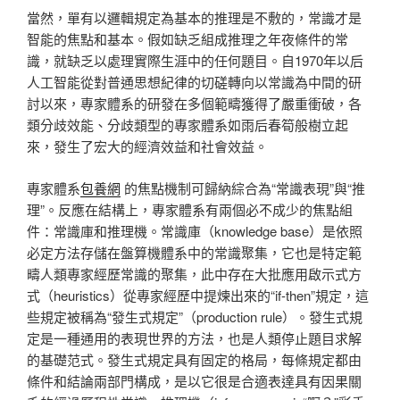
當然，單有以邏輯規定為基本的推理是不敷的，常識才是
智能的焦點和基本。假如缺乏組成推理之年夜條件的常
識，就缺乏以處理實際生涯中的任何題目。自1970年以后
人工智能從對普通思想紀律的切磋轉向以常識為中間的研
討以來，專家體系的研發在多個範疇獲得了嚴重衝破，各
類分歧效能、分歧類型的專家體系如雨后春筍般樹立起
來，發生了宏大的經濟效益和社會效益。
專家體系
包養網
的焦點機制可歸納綜合為“常識表現”與“推
理”。反應在結構上，專家體系有兩個必不成少的焦點組
件：常識庫和推理機。常識庫（knowledge base）是依照
必定方法存儲在盤算機體系中的常識聚集，它也是特定範
疇人類專家經歷常識的聚集，此中存在大批應用啟示式方
式（heuristics）從專家經歷中提煉出來的“if-then”規定，這
些規定被稱為“發生式規定”（production rule）。發生式規
定是一種通用的表現世界的方法，也是人類停止題目求解
的基礎范式。發生式規定具有固定的格局，每條規定都由
條件和結論兩部門構成，是以它很是合適表達具有因果關