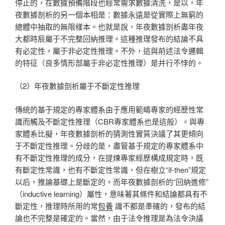
停止的，在數據預備階段也經常需求數據清洗，是以，年
夜數據剖析的另一個本相是：數據永遠是從實際上無窮的
總體中抽取的無限樣本。也就是說，年夜數據剖析盡年夜
大都時辰屬于不完整回納推理。這種推理發布的結論不具
有必定性，屬于非必定性推理。不外，這與前述法令邏輯
的特征（良多情形部屬于非必定性推理）是并行不悖的。
（2）年夜數據剖析屬于不斷定性推理
傳統的基于規定的專家體系由于應用範疇專家的經歷性常
識而觸及不斷定性推理（CBR專家體系也是這般）。與專
家體系比擬，年夜數據剖析的猜測性實質決議了其更傾向
于不斷定性推理。分歧的是，盡管基于規定的專家體系中
有不斷定性推理的成分，在提煉專家經歷構成規定時，既
有斷定性常識，也有不斷定性常識，但在樹立“if-then”規定
以后，推論基礎上是斷定的。而年夜數據剖析的“回納進修”
（inductive learning）屬性，意味著其條件和結論都具有不
斷定性，推理時所用的常
包養
識不都是準確的，發布的結
論也不完整是確定的。當然，由于法令推理是為法令決議