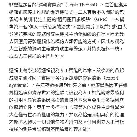
非數值題目的“邏輯實際家”（Logic Theorist），是首個應用
邏輯正義停止推理的盤算機法式；二人其后不久開闢的
包
養網
針對非特定主題的“通用題目求解器”（GPS），被稱
為第一個“像人一樣思慮的法式”，由此開辟了以前只能由人
類智能完成的義務可交由機械主動化操縱的途徑。西蒙等
人因應用符號邏輯作為模仿人類智能的方式，因此被稱為
人工智能的邏輯主義或符號主義學派，并持久桂林一枝，
成為人工智能的主門戶別。
邏輯主義學派將邏輯視為人工智能的基本。該學派的凸起
成績是研收回了實用于各特定範疇的專家體系（expert
systems）。在年夜數據時期到來之前，專家體系因其在盤
算機迷信和實際世界的進獻而被視為人工智能範疇最勝利
的利用。專家體系最強盛的實際基本來自亞里士多德樹立
的邏輯條件。亞里士多德、笛卡爾等人的感性主義哲學誇
大在懂得世界時推理的氣力，并以為恰是人類具有的推理
才能將人類與一切其他生物差別開來。任何樹立人工智能
機械的測驗考試都離不開這種推理才能。