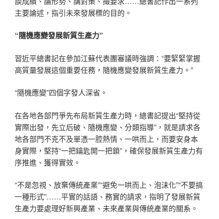
談成績、論形勢、講對策、撮要求……總書記作出一系列
主要論述，指引未來發展標的目的。
“隨機應變發展新質生產力”
習近平總書記在參加江蘇代表團審議時強調：“要緊緊掌握
高質量發展這個重要任務，隨機應變發展新質生產力。”
“隨機應變”四個字發人深省。
在各地各部門爭先布局新質生產力時，總書記提出“堅持從
實際出發，先立后破、隨機應變、分類指導”，就是請求各
地各部門不克不及單憑一腔熱情、一哄而上，而要安身本
身實際，堅持“一把鑰匙開一把鎖”，確保發展新質生產力有
序推進、獲得實效。
“不是忽視、放棄傳統產業”“避免一哄而上、泡沫化”“不要搞
一種形式”……平實的話語、務實的請求，指明了發展新質
生產力要處理好新興產業、未來產業與傳統產業的關系。