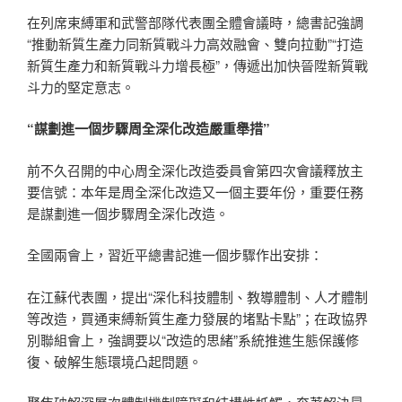
在列席束縛軍和武警部隊代表團全體會議時，總書記強調
“推動新質生產力同新質戰斗力高效融會、雙向拉動”“打造
新質生產力和新質戰斗力增長極”，傳遞出加快晉陞新質戰
斗力的堅定意志。
“謀劃進一個步驟周全深化改造嚴重舉措”
前不久召開的中心周全深化改造委員會第四次會議釋放主
要信號：本年是周全深化改造又一個主要年份，重要任務
是謀劃進一個步驟周全深化改造。
全國兩會上，習近平總書記進一個步驟作出安排：
在江蘇代表團，提出“深化科技體制、教導體制、人才體制
等改造，買通束縛新質生產力發展的堵點卡點”；在政協界
別聯組會上，強調要以“改造的思緒”系統推進生態保護修
復、破解生態環境凸起問題。