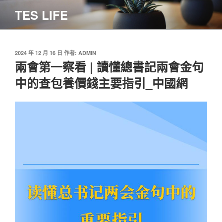
跳
TES LIFE
至
主
要
內
發
2024 年 12 月 16 日
作者:
ADMIN
佈
兩會第一察看 | 讀懂總書記兩會金句
容
於
中的查包養價錢主要指引_中國網