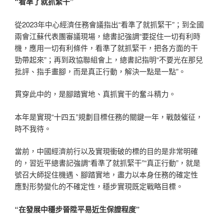
“看準了就抓緊干”
從2023年中心經濟任務會議指出“看準了就抓緊干”；到全國
兩會江蘇代表團審議現場，總書記強調“要捉住一切有利時
機，應用一切有利條件，看準了就抓緊干，把各方面的干
勁帶起來”；再到政協聯組會上，總書記指明“不要光在那兒
批評、指手畫腳，而是真正行動，解決一點是一點”。
貫穿此中的，是腳踏實地、真抓實干的奮斗精力。
本年是實現“十四五”規劃目標任務的關鍵一年，戰鼓催征，
時不我待。
當前，中國經濟前行以及實現衝破的標的目的是非常明確
的，習近平總書記強調“看準了就抓緊干”“真正行動”，就是
號召大師捉住機遇、腳踏實地，盡力以本身任務的確定性
應對形勢變化的不確定性，穩步實現既定戰略目標。
“在發展中穩步晉陞平易近生保證程度”