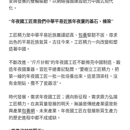
安與發展的雙輪驅動，以網絡強國建設助力中國式現代
化。
“年夜國工匠是我們中華平易近族年夜廈的基石、棟梁”
工匠精力是中華平易近族嚴謹認真、
包養
堅韌不拔、尋求
出色的平易近族氣質。古往今來，工匠精力一向改變和塑
造著中國。
不斷改進、“斤斤計較”的年夜國工匠不斷擦亮中國制造、鍛
造年夜國重器。習近平總書記點贊，“要樹立工匠精力，把
第一線的年夜國工匠一批一批培養出來。這是頂梁柱，沒
有金剛鉆，攬不了瓷器活”。
時代發展，需求年夜國工匠；邁向新征程，需求鼎力弘揚
工匠精力。在高質量發展的明天，無論是傳統產業還是新
興產業
包養網
、未來產業，年夜國工匠在發展新質生產力
的歷史進程中都不成或缺。