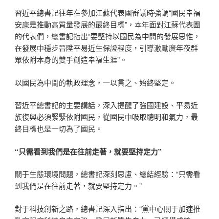
習近平總書記往年在參加江蘇代表團審議時強調“國民幸福
安康是推動高質量發展的最終目標”，本年面對江蘇代表團
的代表們，總書記指出“要堅持以國民為中間的發展思惟，
在發展中穩步晉陞平易近生保證程度，引導激勵廣年夜群
眾依附本身的雙手創造幸福生涯”。
以國民為中間的執政理念，一以貫之、始終堅定。
習近平總書記的主要講話，深入提醒了強國建設、平易近
族復興必須緊緊依附國民，從國民中吸取聰明和氣力，最
終目標也是一切為了國民。
“只需看到我們是在往前走著，就要堅持定力”
關于生態環境問題，總書記深刻思慮、總結經驗：“只需看
到我們是在往前走著，就要堅持定力。”
對于科技創新之路，總書記深入指出：“黨中心關于加速推