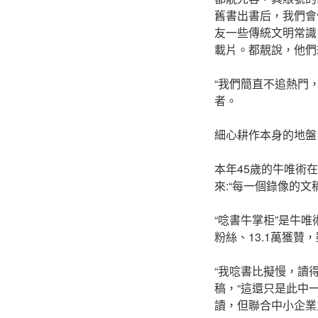
舊書出書后，我們會
友一些傳統文明常識
載片。都靚說，他們
“我們簡直不追熱門
者。
細心耕作本身的地盤
本年45歲的牛唯術
來:“每一個錄像的
“唸書牛掌柜”是牛唯
粉絲、13.1萬獲贊
“我唸書比擬慢，讀
稿，“這還只是此中
讀，但聯合中小企業