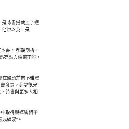
，是唸書搭載上了短
，他也以為，是
本書。”都靚剖析，
點亮點與價值不雅，
靚在鏡頭前向不雅眾
圖書發賣。都靚很光
友，詩書與更多人相
書中取得與運營相干
有成績感”。