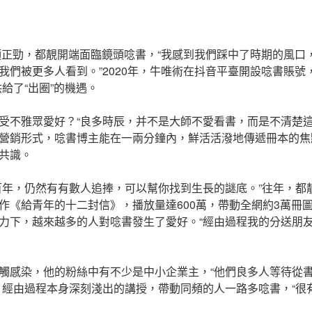
風頭正勁，都靚開端面臨鏡頭唸書，“我感到我們踩中了時期的風口
我們被更多人看到。”2020年，牛唯術在抖音平臺開設唸書賬號
主供給了“出圈”的機遇。
受不雅眾愛好？“良多時辰，并不是大師不愛看書，而是不清楚這
營銷形式，唸書博主能在一兩分鐘內，鮮活活潑地傳遞冊本的焦
共識。
百年，仍然有有數人追捧，可以幫你找到生長的謎底。”往年，都
作《給青年的十二封信》，播放量達600萬，帶動全網約3萬冊
力下，越來越多的人對唸書發生了愛好。“經由過程我的分送朋
觸感染，他的粉絲中有不少是中小企業主，“他們良多人等待從
，經由過程本身深刻淺出的講授，帶動同頻的人一路多唸書，“很