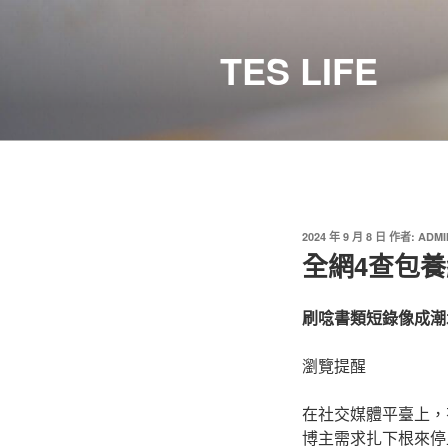
跳
至
TES LIFE
主
要
內
容
發
2024 年 9 月 8 日
作者:
ADMI
佈
全網4查包養
於
刷唸書類短錄像成潮
瀏覽提醒
在社交媒體平臺上，
博主需求扎下根來停