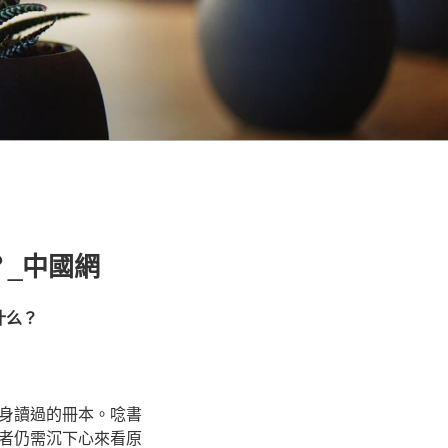
？_中國網
什么？
身讀過的冊本。唸書
者仍需沉下心來看原