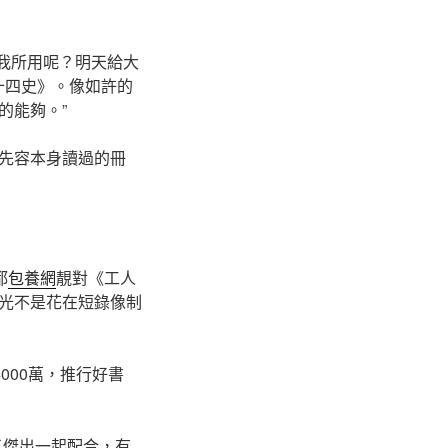
為我所用呢？明天給大
十四史》。像如許的
的能夠。”
先容本身讀過的冊
都
包養網
靚對《工人
光不是花在短錄像制
000萬，推行好書
了傑出一起配合，有