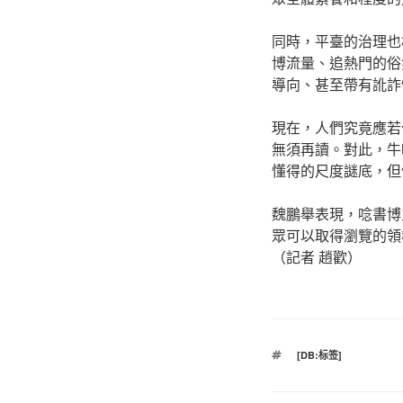
同時，平臺的治理也
博流量、追熱門的俗
導向、甚至帶有訛詐
現在，人們究竟應若
無須再讀。對此，牛
懂得的尺度謎底，但
魏鵬舉表現，唸書博
眾可以取得瀏覽的領
（記者 趙歡）
標
[DB:标签]
籤