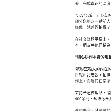
著，完成真正的深度
“‘以史為鑒，可以
師分送朋友一點前人
錄像，她曾經拍攝了
在社交媒體平臺上，
本，網友將他們稱為
“細心耕作本身的地盤
“我盼望輸入的內在
日報》記者說，拍攝
作上，而是花在案牘
秉持著這種理念，“
400余冊，短錄像全
都靚先容，其賬號的