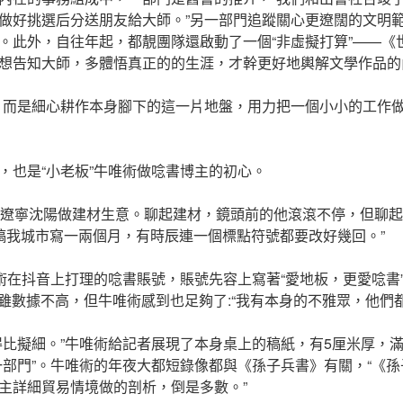
做好挑選后分送朋友給大師。”另一部門追蹤關心更遼闊的文明
。此外，自往年起，都靚團隊還啟動了一個“非虛擬打算”——《
想告知大師，多體悟真正的的生涯，才幹更好地輿解文學作品的
，而是細心耕作本身腳下的這一片地盤，用力把一個小小的工作做
，也是“小老板”牛唯術做唸書博主的初心。
在遼寧沈陽做建材生意。聊起建材，鏡頭前的他滾滾不停，但聊
文稿我城市寫一兩個月，有時辰連一個標點符號都要改好幾回。”
術在抖音上打理的唸書賬號，賬號先容上寫著“愛地板，更愛唸書”。
，雖數據不高，但牛唯術感到也足夠了:“我有本身的不雅眾，他們都
得比擬細。”牛唯術給記者展現了本身桌上的稿紙，有5厘米厚，
一部門”。牛唯術的年夜大都短錄像都與《孫子兵書》有關，“《
主詳細貿易情境做的剖析，倒是多數。”