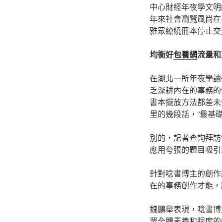
中心財經年夜學文明
年來社會瀏覽風尚在
雅眾繚繞冊本停止交
均衡好
包養網
流量和
在湖北一所年夜學讀
乏深耕內在的事務的
書本擺放方法都差未
里的幾段話，“最基
別的，記者查詢拜訪
應用夸張的題目吸引
針對唸書博主的創作
在的事務創作才能，
魏鵬舉表現，唸書博
眾全體素養和程度的