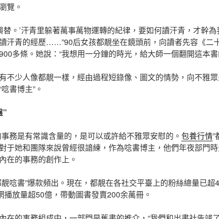
瀏覽。
知興替。’汗青里躲著萬事萬物運轉的紀律，要如何讀汗青，才幹
讀汗青的經歷……”90后女孩都靚坐在鏡頭前，向讀者先容《二
900多條。她說：“我想用一分鐘的時光，給大師一個翻開這本書
有不少人像都靚一樣，經由過程短錄像、圖文的情勢，向不雅眾
“唸書博主”。
”
的事務是有常識含量的，是可以或許給不雅眾安慰的。
包養行情
”
對于她和團隊來說曾經很諳練，作為唸書博主，他們年夜部門時
內在的事務的創作上。
都靚唸書”爆款頻出。現在，都靚在各社交平臺上的粉絲總量已超4
網播放量超50億，帶動圖書發賣200余萬冊。
內在的事務組成中，一部門是舊書的推介，“我們和出書社告竣