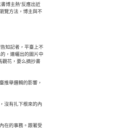
書博主熱”反應出近
瀏覽方法，博主與不
耀告知記者，平臺上不
化的，連曬出的圖片中
馬觀花，要么摘抄書
臺推舉邏輯的影響，
，沒有扎下根來的內
內在的事務。跟著受