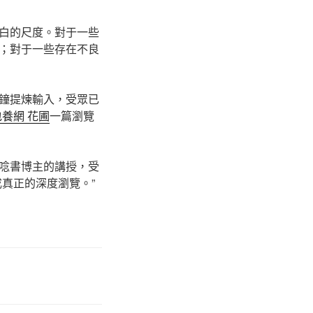
白的尺度。對于一些
；對于一些存在不良
鐘提煉輸入，受眾已
包養網 花圃
一篇瀏覽
唸書博主的講授，受
真正的深度瀏覽。”