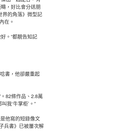
範疇，好比會分送朋
世界的角落》微型記
內在。
好。”都靚告知記
起唸書，他卻嚴重起
82條作品、2.8萬
叫我‘牛掌柜’。”
滿是他寫的短錄像文
孫子兵書》已被屢次解