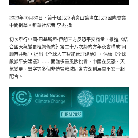
2023年10月30日，第十屆北京噴鼻山論壇在北京國際會議
中間揭幕。新華社記者 李杰 攝
初次舉行中國-巴基斯坦-伊朗三方反恐平安商量，推進《結
合國天氣變更框架條約》第二十八次締約方年夜會構成“阿
聯酋共鳴”，提出《全球人工智能管理建議》，倡議《全球
數據平安建議》……面臨多重風險挑釁，中國在反恐、天
氣變更、數字等多個非傳管轄域同各方深刻展開平安一起
配合。