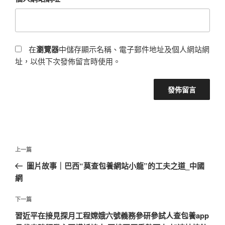
在
瀏覽器
中儲存顯示名稱、電子郵件地址及個人網站網
址，以供下次發佈留言時使用。
文
上
上一篇
章
一
圖片故事｜巴西“莫查包養網站小龍”的工夫之道_中國
導
篇
網
覽
文
章
下
下一篇
一
習近平在接見探月工程嫦娥六號義務參研參試人查包養app
篇