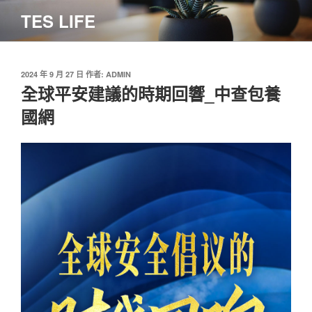
跳
TES LIFE
至
主
要
內
發
2024 年 9 月 27 日
作者:
ADMIN
佈
全球平安建議的時期回響_中查包養
容
於
國網