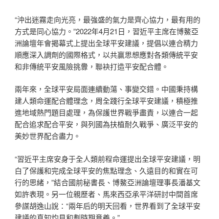
“沖出迷霧走向光亮，最強盛的氣力是齊心協力，最有用的
方式是同心協力。”2022年4月21日，習近平主席在博鰲亞
洲論壇年會揭幕式上提出全球平安建議，提倡以連合精力
順應深入調劑的國際格式，以共贏思想應對各類傳統平安
和非傳統平安風險挑釁，聯袂打造平安配合體。
兩年來，全球平安局面連續動蕩、事變交錯。中國秉持構
建人類命運配合體理念，周全踐行全球平安建議，積極推
進地域熱門題目處理，為保護世界戰爭盡責，以連合一起
配合追求配合平安，與列國為扶植耐久戰爭、廣泛平安的
美妙世界配合盡力。
“習近平主席安身于全人類前程命運提出全球平安建議，明
白了保護和完成全球平安的焦點理念、久遠目的和實在可
行的思緒，”結合國前秘書長、博鰲亞洲論壇理事長潘基文
如許表現。另一位親歷者、馬來西亞承平洋研討中間首席
參謀胡逸山說：“兩年后的明天回看，世界看到了全球平安
建議的真知灼見和劃時期意義。”