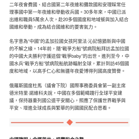
二年夜會費國、結合國第二年夜維和攤款國和安理睬常任
理事國中第一年夜維和舉動收兵國。30多年來，中國已派
出維和職員5萬余人次，赴20多個國度和地域餐與加入結合
國維和舉動，成為結合國維和的要害氣力。
名字意為“中國”的孟加拉國女孩阿里法·沁記憶猶新與中國
的不解之緣。14年前，隨“戰爭方船”號病院船拜訪孟加拉國
的中國大夫勝利守護這個“戰爭baby”的出世。進列至今，中
國水兵“戰爭方船”號病院船航跡輻射全球，累計到訪45個國
度和地域，以高手仁心和無疆年夜愛博得列國高度贊譽。
俄羅斯國度杜馬（議會下院）國際事務委員會第一副主席
德米特里·諾維科夫說，中國在多個範疇踐行全球平安建
議，保持器重列國公道平安關心，照應了保護世界戰爭與
平安、增進全球成長與繁華的列國國民配合愿看。