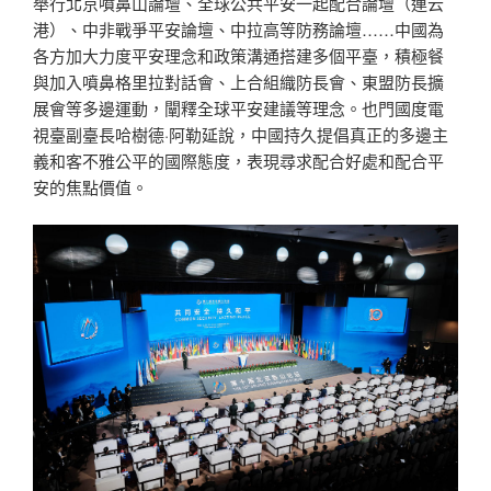
舉行北京噴鼻山論壇、全球公共平安一起配合論壇（連云
港）、中非戰爭平安論壇、中拉高等防務論壇……中國為
各方加大力度平安理念和政策溝通搭建多個平臺，積極餐
與加入噴鼻格里拉對話會、上合組織防長會、東盟防長擴
展會等多邊運動，闡釋全球平安建議等理念。也門國度電
視臺副臺長哈樹德·阿勒延說，中國持久提倡真正的多邊主
義和客不雅公平的國際態度，表現尋求配合好處和配合平
安的焦點價值。