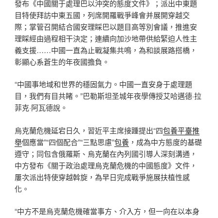
發布《中國關于處理巴以沖突的態度文件》；派出中東題
目特使拜訪中東五國，列席開羅戰爭峰會并展開穿越交
際；掌管召開結合國安理睬巴以題目高等別會議，推進安
理睬經由過程相干決定；連續向加沙地帶供給緊迫人性主
義支援……中國一直為止戰凝集共鳴，為和談展路搭橋，
彰顯心系蒼生的年夜國擔負。
“中國事地域和世界的穩固氣力。中國一直安身于處理題
目，我們有目共睹。”巴勒斯坦圣城年夜學傳授艾哈邁德·拉
菲克·阿瓦德說。
烏克蘭危機延宕日久，習近平主席接踵提出“四
包養平臺推
舉
個應當”“四個配合”“三點思慮”
包養
，成為中方態度的基礎
遵守；同包含俄羅斯、烏克蘭在內列國引導人深刻溝通，
中方發布《關于政治處理烏克蘭危機的中國態度》文件，
屢次派出特使穿越斡旋，為早日完成戰爭施展扶植性感
化。
“中方不是烏克蘭危機確當事方、介入方，但一向在以本身