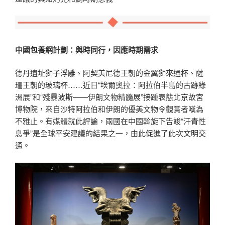
中國
包養網
計劃：與時同行，因應時期需求
德丹遺址獅子浮雕、阿契美尼德王朝的金翼獅來通杯、薩
珊王朝的玻璃杯……近日“埃爾奧拉：阿拉伯半島的古跡綠
洲展”和“殘暴波斯——伊朗文物精髓展”接踵表態北京故宮
博物院，來自沙特阿拉伯和伊朗的優美文物令觀賞者嘆為
不雅止。有媒體就此評論，兩國在中國斡旋下告竣“汗青性
息爭”是全球平安建議的結果之一，由此促進了此次文明交
通。