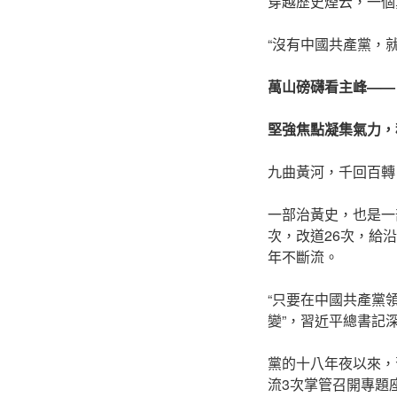
穿越歷史煙云，一個
“沒有中國共產黨，
萬山磅礴看主峰——
堅強焦點凝集氣力，
九曲黃河，千回百轉
一部治黃史，也是一
次，改道26次，給
年不斷流。
“只要在中國共產黨
變”，習近平總書記
黨的十八年夜以來，
流3次掌管召開專題