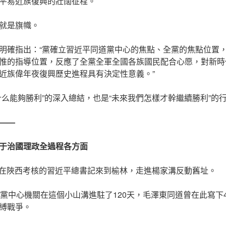
平易近族復興的壯闊征程。
就是旗幟。
明確指出：“黨確立習近平同道黨中心的焦點、全黨的焦點位置
惟的指導位置，反應了全黨全軍全國各族國民配合心愿，對新時
近族偉年夜復興歷史進程具有決定性意義。”
什么能夠勝利”的深入總結，也是“未來我們怎樣才幹繼續勝利”的
——
于治國理政全過程各方面
日，正在陜西考核的習近平總書記來到榆林，走進楊家溝反動舊址。
產黨中心機關在這個小山溝進駐了120天，毛澤東同道曾在此寫下4
縛戰爭。