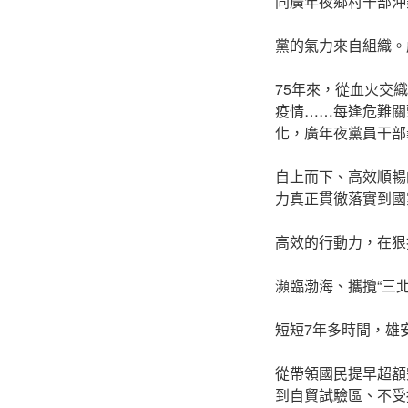
同廣年夜鄉村干部沖
黨的氣力來自組織。
75年來，從血火交
疫情……每逢危難關
化，廣年夜黨員干部
自上而下、高效順暢
力真正貫徹落實到國
高效的行動力，在狠
瀕臨渤海、攜攬“三北
短短7年多時間，雄
從帶領國民提早超額
到自貿試驗區、不受