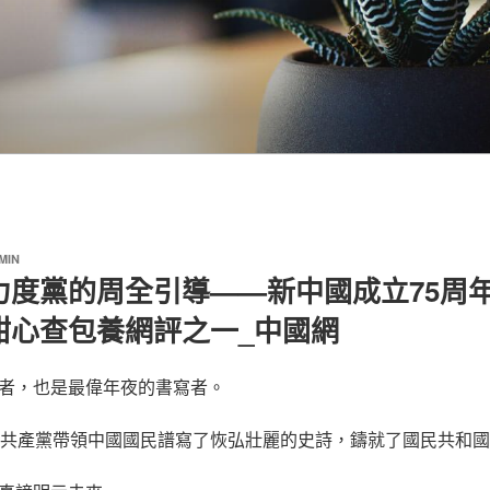
MIN
力度黨的周全引導——新中國成立75周
甜心查包養網評之一_中國網
者，也是最偉年夜的書寫者。
國共產黨帶領中國國民譜寫了恢弘壯麗的史詩，鑄就了國民共和