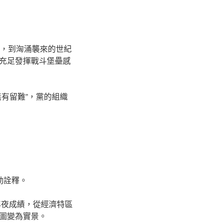
水，到洶涌襲來的世紀
充足發揮戰斗堡壘感
有留難”，黨的組織
動詮釋。
年夜成績，從經濟特區
圖變為實景。