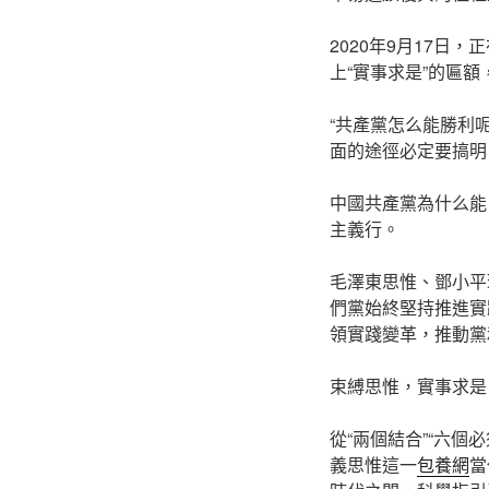
2020年9月17
上“實事求是”的匾
“共產黨怎么能勝利
面的途徑必定要搞明
中國共產黨為什么能
主義行。
毛澤東思惟、鄧小平
們黨始終堅持推進實
領實踐變革，推動黨
束縛思惟，實事求是
從“兩個結合”“六個
義思惟這一
包養網
當