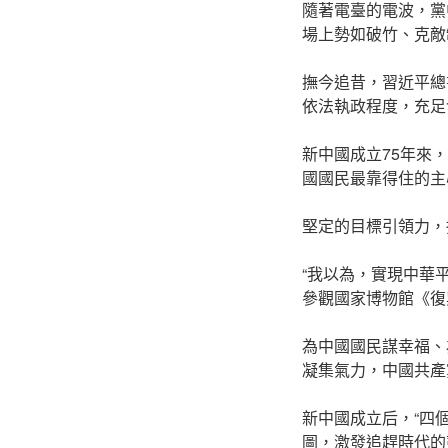
隨著電臺的電波，黨
場上勢如破竹、克敵
撫今追昔，習近平總
依法執政程度，充足
新中國成立75年來
國國民最靠得住的主
堅定的目標引領力，
“我以為，實現中華
參觀國家博物館《復
為中國國民謀幸福、
凝集氣力，中國共產
新中國成立后，“四
圖，激發追趕時代的