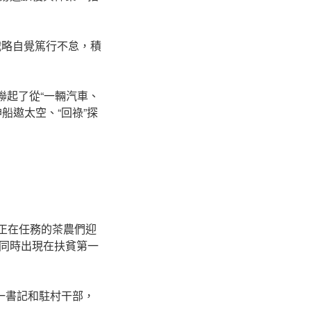
戰略自覺篤行不怠，積
聯起了從“一輛汽車、
船遨太空、“回祿”探
向正在任務的茶農們迎
同時出現在扶貧第一
第一書記和駐村干部，