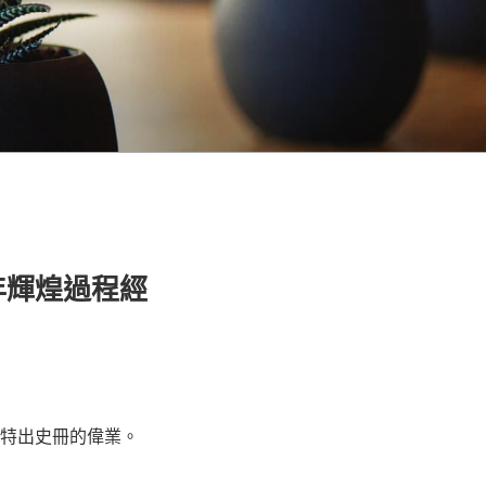
年輝煌過程經
國特出史冊的偉業。