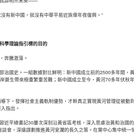
真諦明示未來——
就沒有新中國，就沒有中華平易近族偉年夜復興。”
科學理論指引標的目的
，奔騰激蕩。
部治國史。一組數據對比鮮明：新中國成立前的2500多年間，黃
沿岸蒼生帶來極重繁重苦難；新中國成立至今，黃河70多年伏秋年
領導下，發揮社會主義軌制優勢，才幹真正實現黃河管理從被動
深入指出。
習近平總書記30屢次深刻沿黃省區考核，深入思慮治黃和治國
座談會，深遠謀劃推進黃河安瀾的長久之策。在黨中心集中統一