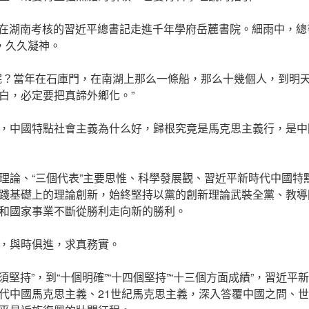
日，正在湖南考核的習近平總書記走進千年學府岳麓書院。細雨中，
額，久久凝神。
呢？當年在石庫門，在南湖上那么一條船，那么十幾個人，到明
白，必定要把真諦外鄉化。”
，中國特點社會主義為什么好，歸根究竟是馬克思主義行，是中
理論、“三個代表”主要思惟、科學發展觀、習近平新時代中國特
踐基礎上的理論創新，始終堅持以黨的創新理論武裝全黨、教導
和國家事業不斷從勝利走向新的勝利。
，與時俱進，求真務實。
必須堅持”，到“十個明確”“十四個堅持”“十三個方面成績”，習近
代中國馬克思主義、21世紀馬克思主義，深入答覆中國之問、