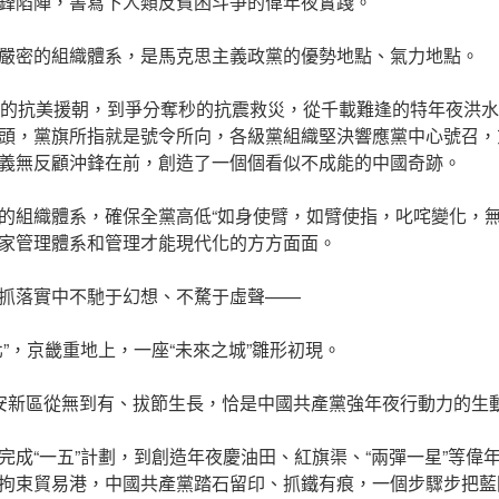
鋒陷陣，書寫下人類反貧困斗爭的偉年夜實踐。
嚴密的組織體系，是馬克思主義政黨的優勢地點、氣力地點。
織的抗美援朝，到爭分奪秒的抗震救災，從千載難逢的特年夜洪
頭，黨旗所指就是號令所向，各級黨組織堅決響應黨中心號召，
義無反顧沖鋒在前，創造了一個個看似不成能的中國奇跡。
的組織體系，確保全黨高低“如身使臂，如臂使指，叱咤變化，無
家管理體系和管理才能現代化的方方面面。
抓落實中不馳于幻想、不騖于虛聲——
”，京畿重地上，一座“未來之城”雛形初現。
安新區從無到有、拔節生長，恰是中國共產黨強年夜行動力的生
完成“一五”計劃，到創造年夜慶油田、紅旗渠、“兩彈一星”等偉
拘束貿易港，中國共產黨踏石留印、抓鐵有痕，一個步驟步把藍