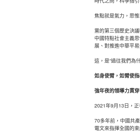
時代之問，科學指引
焦點就是氣力，思惟
黨的第三個歷史決議
中國特點社會主義思
展、對推進中華平易
這，是“過往我們為
如身使臂，如臂使指
強年夜的領導力貫穿
2021年9月13
70多年前，中國共
電文來指揮全國的束