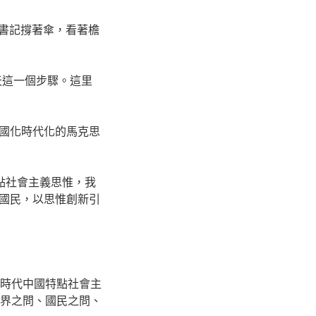
總書記撐著傘，看著檐
天這一個步驟。這里
國化時代化的馬克思
點社會主義思惟，我
國民，以思惟創新引
平新時代中國特點社會主
世界之問、國民之問、