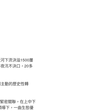
河下流決溢1500屢
夜汛不決口，20多
到主動的歷史性轉
的緊密關聯，在上中下
領導下，一曲生態優