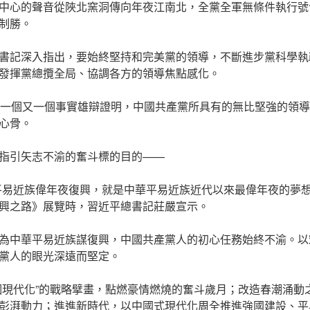
中心的聲音從陜北窯洞傳向年夜江南北，全黨全軍無條件執行號
制勝。
書記深入指出，要始終堅持和完美黨的領導，不斷進步黨科學執
發揮黨總攬全局、協調各方的領導焦點感化。
，一個又一個事實雄辯證明，中國共產黨所具有的無比堅強的領
心骨。
指引矢志不渝的奮斗標的目的——
平易近族偉年夜復興，就是中華平易近族近代以來最偉年夜的夢想。”
興之路》展覽時，習近平總書記莊嚴宣示。
為中華平易近族謀復興，中國共產黨人的初心任務始終不渝。以
黨人的眼光深遠而堅定。
個現代化”的戰略擘畫，點燃豪情燃燒的奮斗歲月；改造春潮涌動之
彭湃動力；進進新時代，以中國式現代化周全推進強國建設、平