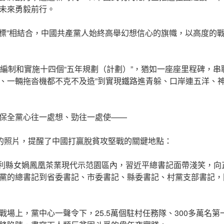
未來勇毅前行。
小目標”相結合，中國共產黨人始終高舉幻想信心的旗幟，以高度的
續編制和實施十四個“五年規劃（計劃）”，猶如一座座里程碑，串
、一輛拖沓機都不克不及造”到實現鐵路進青躲、口岸連五洋、神
保全黨心往一處想、勁往一處使——
”的照片，提醒了中國打贏脫貧攻堅戰的關鍵地點：
西平利縣女媧鳳凰茶業現代示范園區內，習近平總書記面帶淺笑，
黨的總書記到省委書記、市委書記、縣委書記、村黨支部書記，
戰場上，黨中心一聲令下，25.5萬個駐村任務隊、300多萬名