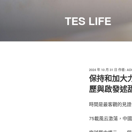
跳
至
TES LIFE
主
要
內
容
發
2024 年 10 月 31 日
作者:
AD
佈
保持和加大
於
歷與啟發述
時間是最客觀的見證
75載風云激蕩，中