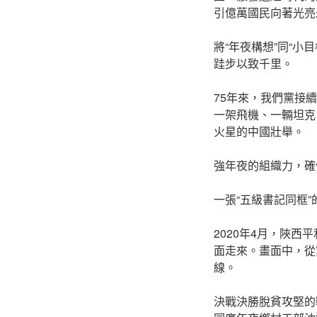
引億萬國民向著光亮
將“年夜構想”同“
跬步以致千里。
75年來，我們黨接
一架飛機、一輛坦克
火星的中國壯舉。
強年夜的組織力，確
一張“五級書記同框
2020年4月，陜
面走來。畫面中，從
線。
決戰決勝脫貧攻堅的