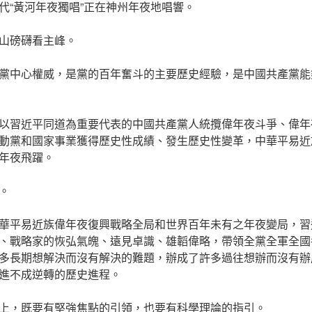
代“黃河年夜獨唱”正在神州年夜地唱響。
山磅礴看主峰。
黨中心權威，是黨的百年奮斗的主要歷史經驗，是中國共產黨能
以習近平同道為重要代表的中國共產黨人統攬偉年夜斗爭、偉年
動黨和國家事業獲得歷史性成績、發生歷史性變革，中華平易近
年夜飛躍。
。
華平易近族偉年夜復興戰略全局和世界百年未有之年夜變局，習
、戰略家的恢弘氣魄、遠見卓識、雄韜偉略，帶領全黨全軍全國
多長期想解決而沒有解決的難題，辦成了許多過往想辦而沒有辦
進不成逆轉的歷史進程。
上，既要有堅強焦點的引領，也要有科學理論的指引。