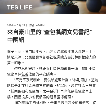
跳
TES LIFE
至
主
要
內
發
2024 年 8 月 29 日
作者:
ADMIN
佈
來自豪山里的“查包養網女兒書記”_
容
於
中國網
個子不高，嗓門卻年夜，小碎步邁起來年青人都趕不上，
這是天津市北辰區寶翠花都社區黨總支書記林則銀給人的
第一印象。
碰見林則銀時，她正與社區任務職員一道，檢討小區
電動車停
包養
放區的平安隱患。
“不克不及光制止，要供給處理計劃。”林則銀說。這句
話恰是她在社區任務方式的真正的寫照，現在社區里設置
了擋雨頂棚和充電樁，居平易近們再也無需推電動車上
樓，困擾很多小
包養網
區的題目獲得處理。
1974年誕生的林則銀，是來自云貴高原的布依族，從