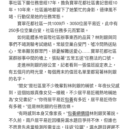
事社區下層任務曾經17年，擔負寶翠花都社區書記曾經10
年。10年來，社區遍地都留下了她繁忙的身影，德律風不
竭、行動促是她的任務常態。
寶翠花都社區一共1009戶、3050位居平易近，此中有
250多位空巢白叟，社區任務多元而繁瑣。
如何能體系地晉陞社區辦事東西的品質？林則銀與同
事們不竭測驗考試總結。常敲空巢白叟門、噓冷問熱送貼
心，常串艱苦群眾門、排憂解難送愛心……寶翠花都社區
黨群辦事中間的墻上，張貼著“五常五送”任務法的口號。
走進林則銀的辦公室，記者看到一張值班設定表上，
有五個月的時光里，每個周末的值班名單里都寫著林則銀
的名字。
“閨女”是社區里不少晚輩對林則銀的稱號，年夜伙兒感
到，這個姑娘真像女兒一樣親，不少居平易近親熱地稱她
為“女兒書記”。“你待居平易近
包養
有多近，居平易近待你
有多親。”這是林則銀的任務信條。
“有時感到本身又像家長。”
包養網價錢
林則銀笑著說。
不久前，兩戶居平易近因樓房漏水題目爭持不休，但誰也
不愿意先承當檢測所需支出，往返“拉鋸”，漏水題目遲遲不