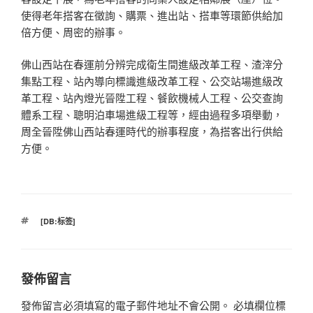
使得老年搭客在徵詢、購票、進出站、搭車等環節供給加
倍方便、周密的辦事。
佛山西站在春運前分辨完成衛生間進級改革工程、渣滓分
集點工程、站內導向標識進級改革工程、公交站場進級改
革工程、站內燈光晉陞工程、餐飲機械人工程、公交查詢
體系工程、聰明泊車場進級工程等，經由過程多項舉動，
周全晉陞佛山西站春運時代的辦事程度，為搭客出行供給
方便。
標
[DB:标签]
籤
發佈留言
發佈留言必須填寫的電子郵件地址不會公開。
必填欄位標