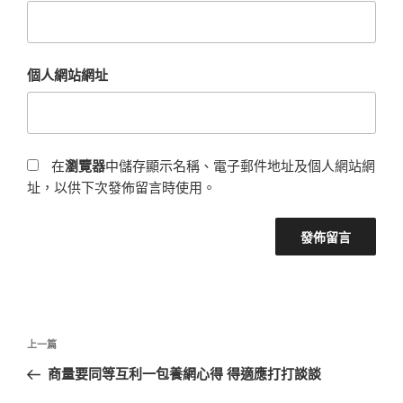
個人網站網址
在
瀏覽器
中儲存顯示名稱、電子郵件地址及個人網站網
址，以供下次發佈留言時使用。
文
上
上一篇
章
一
商量要同等互利一包養網心得 得適應打打談談
導
篇