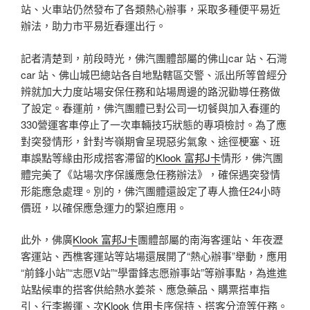
站、火車站仍然發布了各類熱心辦事，采取多種便平易近
辦法，助力市平易近春運出行。
記者清楚到，前段時光，佛汽團體部屬的佛山car 站、石灣
car 站、佛山城巴總站各自地點轄區交警、派出所等曾經分
辨就加大力度站場安保任務和站場周邊的路況勸導任務做
了設定。春運前，佛汽團體已對公司一切餐與加入春運的
330營運客車停止了一次車輛技巧狀態的專項檢討。為了應
對突發情形，針對岑嶺期會呈現惡劣氣象、途徑梗塞、班
車誤點等緣由形成搭客滯留的
Klook 富邦J卡
情形，佛汽團
體完美了《站場次序保護應急任務辦法》，確保遇突發情
形能應急處理。別的，佛汽團體還設定了專人擔任24小時
價班，以確保應急運力的緊迫應用。
此外，佛廣
Klook 富邦J卡
團體部屬的南海客運站、年夜瀝
客運站、西樵客運站等站場還展開了“熱心辦事”舉動，應用
“前鋒小站”“志愿V站”“學雷鋒志愿辦事站”等辦事點，為進進
站點候車的搭客供給熱水姜茶、應急藥品、購票搭車指
引、行李搬運、次
Klook 信用卡
序保持、搭客分流等任務。