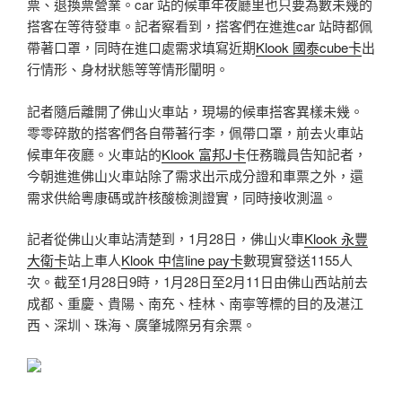
票、退換票營業。car 站的候車年夜廳里也只要為數未幾的
搭客在等待發車。記者察看到，搭客們在進進car 站時都佩
帶著口罩，同時在進口處需求填寫近期
Klook 國泰cube卡
出
行情形、身材狀態等等情形闡明。
記者隨后離開了佛山火車站，現場的候車搭客異樣未幾。
零零碎散的搭客們各自帶著行李，佩帶口罩，前去火車站
候車年夜廳。火車站的
Klook 富邦J卡
任務職員告知記者，
今朝進進佛山火車站除了需求出示成分證和車票之外，還
需求供給粵康碼或許核酸檢測證實，同時接收測溫。
記者從佛山火車站清楚到，1月28日，佛山火車
Klook 永豐
大衛卡
站上車人
Klook 中信line pay卡
數現實發送1155人
次。截至1月28日9時，1月28日至2月11日由佛山西站前去
成都、重慶、貴陽、南充、桂林、南寧等標的目的及湛江
西、深圳、珠海、廣肇城際另有余票。