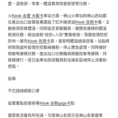
要。溫檢測、常客。體溫異常搭客掛號等任務。
火
Klook 永豐 大衛卡
車站方面，佛山火車站和佛山西站都
在進出站口設置裝備擺設了紅外線測溫
Klook 信用卡
儀，主
動檢測搭客體溫。同時設定查驗職員，展開安康碼和體溫
檢測任務，經由過程“技防+人防”雙重檢測，落實疫情防控
防地。據先
Klook 信用卡
容，當發明體溫過高搭客，站點將
依照與處所疫情防控聯絡機制，停止應急處理。同時做好
檢驗粵康碼任務。進出站口任務職員檢驗搭客粵康碼，持
綠碼通行。逐日由車站保潔職員對站場各區域停止消毒和
透風。
辦事
不花錢掃碼取口罩
設置重點搭客辦事
Klook 台新gogo卡
點
盡管客流量有所削減，可是佛山各部分及佛山各客運車