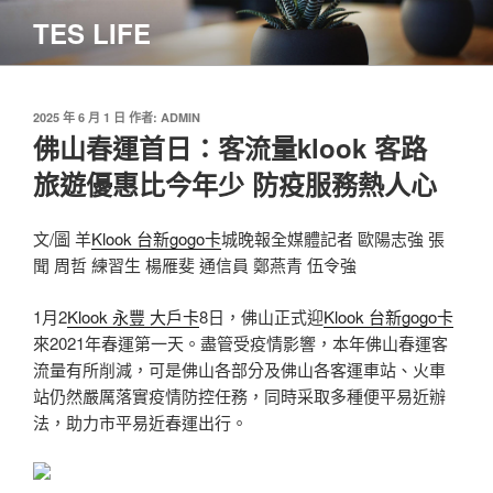
跳
TES LIFE
至
主
要
內
發
2025 年 6 月 1 日
作者:
ADMIN
佈
佛山春運首日：客流量klook 客路
容
於
旅遊優惠比今年少 防疫服務熱人心
文/圖 羊
Klook 台新gogo卡
城晚報全媒體記者 歐陽志強 張
聞 周哲 練習生 楊雁斐 通信員 鄭燕青 伍令強
1月2
Klook 永豐 大戶卡
8日，佛山正式迎
Klook 台新gogo卡
來2021年春運第一天。盡管受疫情影響，本年佛山春運客
流量有所削減，可是佛山各部分及佛山各客運車站、火車
站仍然嚴厲落實疫情防控任務，同時采取多種便平易近辦
法，助力市平易近春運出行。