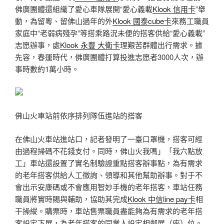
佛廣團體還組織了愛心車隊展開“愛心義載
Klook 信用卡
”舉
動，為留粵、留佛山過年的外
Klook 國泰cube卡
來務工職員
家庭中“老弱病殘孕”等搭乘路況未便的搭客供給“愛心義載”
志愿辦事，處
Klook 永豐 大衛卡
理艱苦群體出行需求。據
先容，春運時代，佛廣團體打算投進志愿者3000人次，辦
事時數約1萬小時。
佛山火車站前依序排列隊伍進站的搭客
在佛山火車站進站口，記者發明了一臺口罩機，搭客可經
由過程掃碼不花錢支付。同時，佛山火我嗎」「我六點放
工」車站還設置了實名制驗證重點搭客辦事點，為有需求
的老年搭客供給人工徵詢、領導和其他幫助辦事。對于不
會出示安康碼或不會應用智妙手機的老年搭客，車站任務
職員將實時賜與輔助，協助其完成
Klook 中信line pay卡
相
干操縱。購票時，車站售票職員盡能夠為有需求的老年搭
客設定下展，為老年搭客的同業人設定相鄰展（座）位。