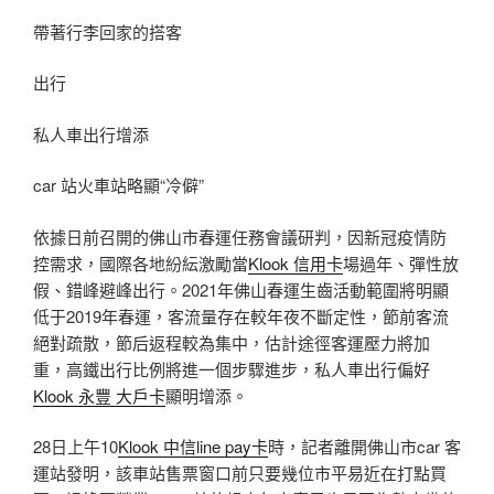
帶著行李回家的搭客
出行
私人車出行增添
car 站火車站略顯“冷僻”
依據日前召開的佛山市春運任務會議研判，因新冠疫情防
控需求，國際各地紛紜激勵當
Klook 信用卡
場過年、彈性放
假、錯峰避峰出行。2021年佛山春運生齒活動範圍將明顯
低于2019年春運，客流量存在較年夜不斷定性，節前客流
絕對疏散，節后返程較為集中，估計途徑客運壓力將加
重，高鐵出行比例將進一個步驟進步，私人車出行偏好
Klook 永豐 大戶卡
顯明增添。
28日上午10
Klook 中信line pay卡
時，記者離開佛山市car 客
運站發明，該車站售票窗口前只要幾位市平易近在打點買