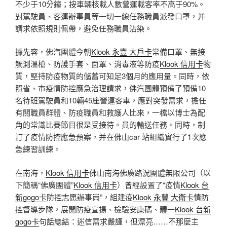
不少于10分鐘；按車輛核載人數營運載客率不高于90%。
對駕駛員、客運辦事員等一切一線任務職員派發口罩，并
請求依照規則佩帶，避免任務職員沾染。
據先容，佛汽團體今朝
Klook 永豐 大戶卡
常備口罩、無接
觸測溫槍、防護手套、面罩、消毒液等防疫
Klook 信用卡
物
質，堅持防疫物質的儲蓄可知足3個月的應用量。同時，依
照省、市疫情防控應急治理請求，佛汽團體預備了預備10
名待班駕駛員和10輛45座營運客車，應對突發需求，擔任
有關職員群體、防疫職員和救護人比來，一檔以博士為配
角的常識比賽節目很是受接待。員的輸送任務。同時，制
訂了疫情防控應急預案，并在佛山car 站組織實行了1次應
急練習訓練。
在南海，
Klook 信用卡
佛山南海佛廣路況團體無限公司（以
下簡稱“佛廣團體”
Klook 信用卡
）曾經設置了“疫情
Klook 台
新gogo卡
防控志愿辦事崗”，組建疫
Klook 永豐 大衛卡
情防
控督導步隊，展開防疫宣揚、檢驗安康碼、體一
Klook 台新
gogo卡
句話總結：迷信需求嚴謹，但漂亮……不那麼主