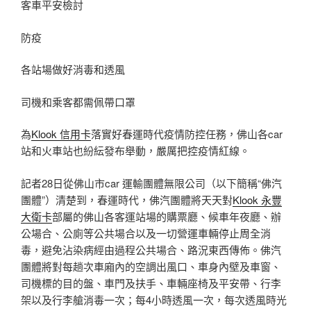
客車平安檢討
防疫
各站場做好消毒和透風
司機和乘客都需佩帶口罩
為
Klook 信用卡
落實好春運時代疫情防控任務，佛山各car
站和火車站也紛紜發布舉動，嚴厲把控疫情紅線。
記者28日從佛山市car 運輸團體無限公司（以下簡稱“佛汽
團體”）清楚到，春運時代，佛汽團體將天天對
Klook 永豐
大衛卡
部屬的佛山各客運站場的購票廳、候車年夜廳、辦
公場合、公廁等公共場合以及一切營運車輛停止周全消
毒，避免沾染病經由過程公共場合、路況東西傳佈。佛汽
團體將對每趟次車廂內的空調出風口、車身內壁及車窗、
司機標的目的盤、車門及扶手、車輛座椅及平安帶、行李
架以及行李艙消毒一次；每4小時透風一次，每次透風時光