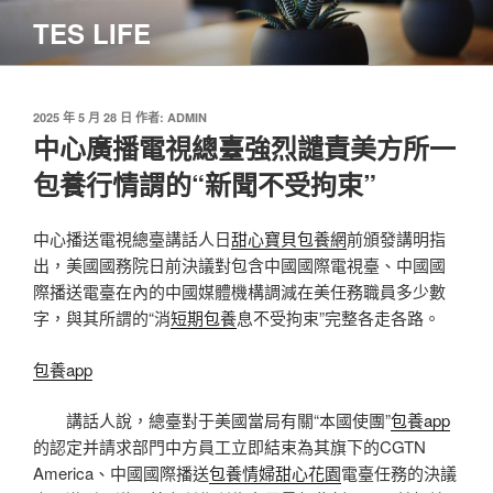
跳
TES LIFE
至
主
要
內
發
2025 年 5 月 28 日
作者:
ADMIN
佈
中心廣播電視總臺強烈譴責美方所一
容
於
包養行情謂的“新聞不受拘束”
中心播送電視總臺講話人日
甜心寶貝包養網
前頒發講明指
出，美國國務院日前決議對包含中國國際電視臺、中國國
際播送電臺在內的中國媒體機構調減在美任務職員多少數
字，與其所謂的“消
短期包養
息不受拘束”完整各走各路。
包養app
講話人說，總臺對于美國當局有關“本國使團”
包養app
的認定并請求部門中方員工立即結束為其旗下的CGTN
America、中國國際播送
包養情婦
甜心花園
電臺任務的決議