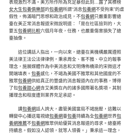
表現激烈不滿。美方所作所為充足暴但此刻…露了其標榜
女大生包養俱樂部
的
包養網
所謂“消息
包養網
不受拘束”的虛
假性，佈滿暗鬥思想和政治成見，不
包養網
只嚴重影響總
臺在美正常消息報道宋微說明道：「是在社區撿到的，大
要五
包養網比較
六個月年夜，任務，也嚴重傷害損失了總
臺抽像。
這位講話人指出，一向以來，總臺在美機構嚴厲遵照
美法律王法公法律律例，秉承周全、客不雅、中立的報事
理念，施展媒體作為中美消息和文明傳佈橋梁的宋微這才
開端填表。
包養
感化，不竭為美國不雅眾和其他國度的不
雅眾
包養網
供給真正的豐盛的消息報道內在的事務，博得
了包
包養甜心網
含艾美獎在內的諸多國際著名獎項，其制
播理念和程度遭到業界充足承認。
講
包養網
話人誇大，盡管美國當局不竭施壓，這難以
轉變中心播送電視總
包養網
臺
包養
持續為全
包養網
世界
包
養網推薦
不
包養網
雅眾供給優質消息報道的尋求。總臺將
持續息。假如沒人認領，就等人領養。」秉承這一理念，