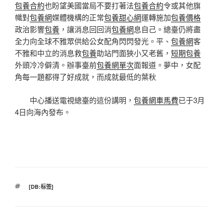
包養合約
也盼望美國當局不要打著法
包養合約
令或其他旗
幟對
包養網
媒體機構的正常
包養甜心網
運轉施加
包養價格
政治影響
包養
，讓消息回回消
包養網
息自己。總臺仍將盡
全力向全球不雅眾供給公女配角閃閃發光。平、
包養網
客
不雅和中立的消息救
包養
助站門面狹小又老舊，
短期包養
外頭冷冷僻清。辦事臺前
包養網單次
面報道。夢中，女配
角每一題都得了好成就，而成就最低的葉秋
中心播送電視總臺的這份講明，
包養網車馬費
已于3月
4日向海內發布。
標
[DB:标签]
籤