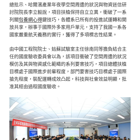
總批示、哈爾濱產業年夜學空間周遭的狀況與物資迷信研
討院院長李立毅說，項目扶植保持自立立異，衝破了一系
列關
包養網心得
鍵技巧，各體系已所有的投進試運轉和開
放共享，辦事于國際外多家用戶單元，支持了我國一系各
國家嚴重航天義務的實行，獲得了多項標志性結果。
由中國工程院院士、姑蘇試驗室主任徐南同等擔負結合主
任的國度驗收委員會以為，該項目衝破了空間周遭的狀況
模仿及其與物資感化範疇的系列要害技巧，項目總體扶植
目標處于國際進步前輩程度，部門要害技巧目標處于國際
搶先程度，裝配運轉成效凸起，科技與社會效益明顯，批
准其經由過程國度驗收。