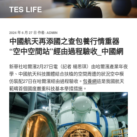
跳
TES LIFE
至
主
要
內
發
2024 年 6 月 27 日
作者:
ADMIN
佈
中國航天再添國之查包養行情重器
容
於
“空中空間站”經由過程驗收_中國網
新華社哈爾濱2月27日電（記者 楊思琪）由哈爾濱產業年夜
學、中國航天科技團體結合扶植的空間周遭的狀況空中模
仿裝配27日在哈爾濱經由過程驗收。
包養網
這是我國航天
範疇首個國度嚴重科技基本舉措措施。