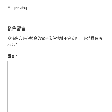
標
[DB:标签]
籤
發佈留言
發佈留言必須填寫的電子郵件地址不會公開。
必填欄位標
示為
*
留言
*