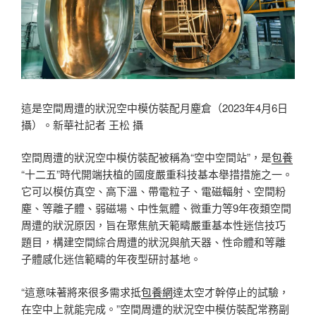
這是空間周遭的狀況空中模仿裝配月塵倉（2023年4月6日
攝）。新華社記者 王松 攝
空間周遭的狀況空中模仿裝配被稱為“空中空間站”，是
包養
“十二五”時代開端扶植的國度嚴重科技基本舉措措施之一。
它可以模仿真空、高下溫、帶電粒子、電磁輻射、空間粉
塵、等離子體、弱磁場、中性氣體、微重力等9年夜類空間
周遭的狀況原因，旨在聚焦航天範疇嚴重基本性迷信技巧
題目，構建空間綜合周遭的狀況與航天器、性命體和等離
子體感化迷信範疇的年夜型研討基地。
“這意味著將來很多需求抵
包養網
達太空才幹停止的試驗，
在空中上就能完成。”空間周遭的狀況空中模仿裝配常務副