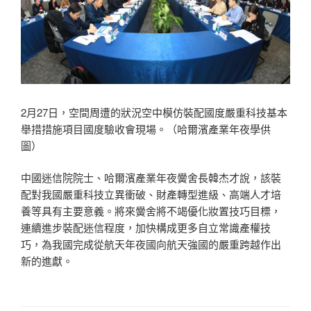
2月27日，空間周遭的狀況空中模仿裝配國度嚴重科技基本
舉措措施項目國度驗收會現場。（哈爾濱產業年夜學供
圖）
中國迷信院院士、哈爾濱產業年夜黌舍長韓杰才說，該裝
配對我國嚴重科技立異衝破、財產轉型進級、高端人才培
養等具有主要意義。將來黌舍將不竭優化妝置技巧目標，
連續進步裝配迷信程度，加快構成更多自立常識產權技
巧，為我國完成從航天年夜國向航天強國的嚴重跨越作出
新的進獻。