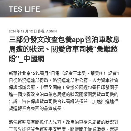
跳
TES LIFE
至
主
要
內
發
2024 年 12 月 12 日
作者:
ADMIN
佈
三部分發文改查包養app善泊車歇息
容
於
周遭的狀況、關愛貨車司機“急難愁
盼”_中國網
新華社北京12
包養
月4日電（記者王聿昊、葉昊叫）記者4
日從路況運輸部得悉，路況運輸部辦公廳、人力資本社會
保證部辦公廳、中華全國總工會辦公廳近
包養
日印發關于
進一個步驟改良泊車歇息周遭的狀況關懷關愛貨車司機的
告訴，旨在保證貨車司機合
包養網
法權益，加速推進途徑
貨運轉業高東西的品質成長。
路況運輸部有關擔任人先容，改良泊車歇息周遭的狀況對
于晉陞途徑貨色運輸平安程度、關懷關愛從業職員、營建