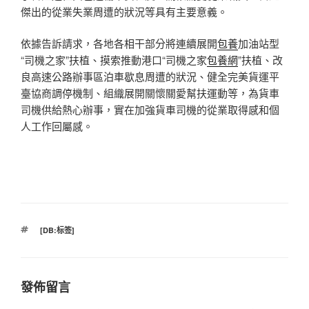
傑出的從業失業周遭的狀況等具有主要意義。
依據告訴請求，各地各相干部分將連續展開
包養
加油站型
“司機之家”扶植、摸索推動港口“司機之家
包養網
”扶植、改
良高速公路辦事區泊車歇息周遭的狀況、健全完美貨運平
臺協商調停機制、組織展開關懷關愛幫扶運動等，為貨車
司機供給熱心辦事，實在加強貨車司機的從業取得感和個
人工作回屬感。
標
[DB:标签]
籤
發佈留言