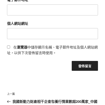
個人網站網址
在
瀏覽器
中儲存顯示名稱、電子郵件地址及個人網站網
址，以供下次發佈留言時使用。
文
上
上一篇
章
一
我國新動力財產相干企查包養行情業數超200萬家_中國
導