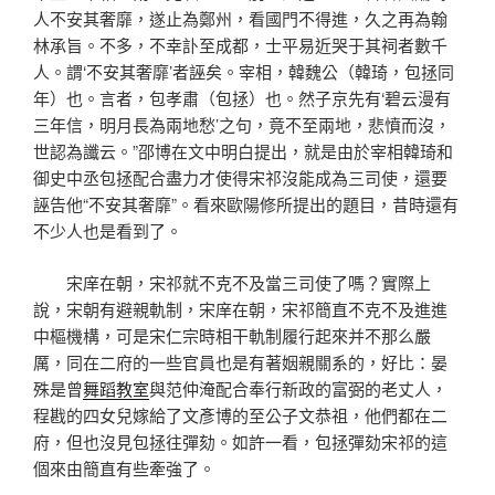
人不安其奢靡，遂止為鄭州，看國門不得進，久之再為翰
林承旨。不多，不幸訃至成都，士平易近哭于其祠者數千
人。謂‘不安其奢靡’者誣矣。宰相，韓魏公（韓琦，包拯同
年）也。言者，包孝肅（包拯）也。然子京先有‘碧云漫有
三年信，明月長為兩地愁’之句，竟不至兩地，悲憤而沒，
世認為讖云。”邵博在文中明白提出，就是由於宰相韓琦和
御史中丞包拯配合盡力才使得宋祁沒能成為三司使，還要
誣告他“不安其奢靡”。看來歐陽修所提出的題目，昔時還有
不少人也是看到了。
宋庠在朝，宋祁就不克不及當三司使了嗎？實際上
說，宋朝有避親軌制，宋庠在朝，宋祁簡直不克不及進進
中樞機構，可是宋仁宗時相干軌制履行起來并不那么嚴
厲，同在二府的一些官員也是有著姻親關系的，好比：晏
殊是曾
舞蹈教室
與范仲淹配合奉行新政的富弼的老丈人，
程戡的四女兒嫁給了文彥博的至公子文恭祖，他們都在二
府，但也沒見包拯往彈劾。如許一看，包拯彈劾宋祁的這
個來由簡直有些牽強了。