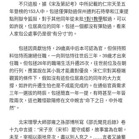
不只這般，據《宋及第記考》中所記載的仁宗天圣五
年登榜的153人中，包拯僅彈劾過保州通判石待舉和江東提
點刑獄令狐挺，對于其他同年從未批
1對1教學
駁過，可以
如許說，位居高位的同年，包拯一個都沒有彈劾過，看來
人家包公處事仍是很“有分寸”的。
包拯因貢獻怙恃，29歲高中后本可認為官，但保持照
料怙恃而謝絕任職，一向到怙恃往世后三年，39歲才出來
任職。但包拯26年的職場生活升遷25次，往世前位及在朝
的行列，應當說在其小我才能盡對優良、宋仁宗對其極端
觀賞的條件下，假如沒有這些位居高位的同年的大力支
撐，如許的升遷生怕也是不成能完成的。在通俗官員需求
三年一選拔的時辰，包拯簡直一年一提，有時甚至一年晉
陞兩次，這也難怪歐陽修在文中婉言“命下之日，中外喧
然”。
北宋理學大師邵雍之孫邵博所寫《邵氏聞見后錄》卷
十九中言道：“宋子京（宋祁）罷守成都，故事當為在朝，
未至，宰相以兩地見次，盡以別人充之。……言者又論蜀