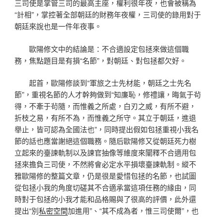
三司使是掌管三司的最高主座，權利很年夜，也會被稱為
“計相”，掌控著全部朝廷的財務年夜權，三司使的錄用對于
朝廷來說也是一件年夜事。
歐陽修文中的結論是：不合適設定包拯來做這個職
務，焦點題目是有損“名節”，對朝廷、對包拯都欠好。
起首，歐陽修談到“軍旅之士先材能，朝廷之士先名
節”，重視名節的人才幹夠做到“知廉恥，修禮讓，晦氣于茍
得，不牽于茍隨，而惟義之所處，白刃之威，有所不避，
折枝之易，有所不為，而惟義之所守。其立于朝廷，進退
舉止，皆可認為全國法也”，同時提出假如包拯重視小我名
節的話也應當謝絕這個職務。隨后歐陽修又從朝廷死力樹
立起來的臺諫軌制以及諫官抽像等維度來闡釋不合適用包
拯來擔負三司使，不然將會必定水平損壞臺諫軌制。縱不
雅歐陽修的整篇文章，仍是很是愛惜包拯的名節，也試圖
從包拯小我的角度切磋其不合適承當這項任務的緣由，同
時對于包拯的小我才能和品格賜與了很高的評價，此外還
提出“別
私密空間
加進用”、“其不成為者，惟三司使爾”，也