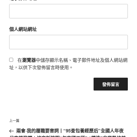
個人網站網址
在
瀏覽器
中儲存顯示名稱、電子郵件地址及個人網站網
址，以供下次發佈留言時使用。
文
上
上一篇
章
一
兩會·我的履職要害詞丨“95查包養經歷后”全國人年夜
導
篇