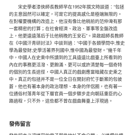
宋史學者漆俠師長教師早在1952年撰文時談道：“包拯
的主意固然可以確定，可是它的提高感化是極端無限的。
在對權要機構的改造上，他沒有像比他稍前的范仲淹有那
一套精密的打算；在社會經濟、政治、軍事等全盤改造
上，他更遠遠落后于比他稍晚的王安石”。梁啟超師長教師
在《中國汗青研討法》中談到過：“中國于各類學問中,惟史
學為最發財;史學活著界列國中,惟中國為最發財。”幾千年
中，中國人在史乘中所讀到的工具遠遠比戲臺上所看到的
內在的事務更活潑、更飽滿、更可以或許清楚每一個奇特
的個別的生長途徑，中國人真正的戲劇應當暗藏在史乘之
中。真正的包拯并不是一位全日在開封府忙于斷案的包彼
蒼，他也有著本身的政治理想、本身的伴侶圈，也有著一
位通俗村落青年從下層官員一個步驟步走向朝廷重臣的心
路過程，只不外，這些都不曾在戲曲舞臺上浮現過。
發佈留言