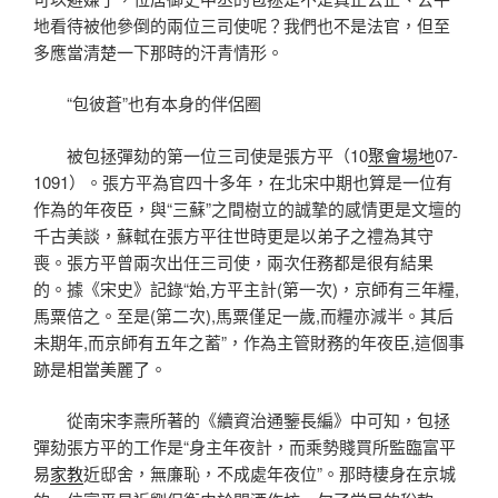
地看待被他參倒的兩位三司使呢？我們也不是法官，但至
多應當清楚一下那時的汗青情形。
“包彼蒼”也有本身的伴侶圈
被包拯彈劾的第一位三司使是張方平（10
聚會場地
07-
1091）。張方平為官四十多年，在北宋中期也算是一位有
作為的年夜臣，與“三蘇”之間樹立的誠摯的感情更是文壇的
千古美談，蘇軾在張方平往世時更是以弟子之禮為其守
喪。張方平曾兩次出任三司使，兩次任務都是很有結果
的。據《宋史》記錄“始,方平主計(第一次)，京師有三年糧,
馬粟倍之。至是(第二次),馬粟僅足一歲,而糧亦減半。其后
未期年,而京師有五年之蓄”，作為主管財務的年夜臣,這個事
跡是相當美麗了。
從南宋李燾所著的《續資治通鑒長編》中可知，包拯
彈劾張方平的工作是“身主年夜計，而乘勢賤買所監臨富平
易
家教
近邸舍，無廉恥，不成處年夜位”。那時棲身在京城