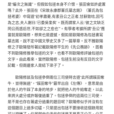
是“編次之無識”，但假如包拯本身不介懷，張田會如許處置
嗎？此外，張田在《宋故永康郡董氏墓志銘》（董氏為包
拯老婆）中寫道“初孝肅薨,有素丑公之正者,甘辭致唁,因丐
為之志,夫人謝曰:‘已委吳奎矣’。既而謂家人云:‘彼之文缺乏
罔公而惑后世,不如卻之之愈也’”。有學者考據所謂“丑公”應
當就是歐陽修，想來也是遺憾，假如是歐陽修為包拯書寫
墓志銘，說不定中國文學史又多了一篇華章。反不雅歐陽
修之子歐陽發所著記載歐陽修平生的《先公務跡》，既看
不到歐陽修推舉包拯的文字，也看不到歐陽修評論包拯的
文字。由此看來，當然歐陽修、包拯生前沒有反目的文字
記載，但兩邊家人是結下梁子了。
歐陽修談及包拯參倒兩位三司使時言道“此所謂蹊田奪
牛，豈得無過”，“蹊田奪牛”最早出自《左傳》，意思是由
於他人的牛踩了本身的地步，就把他人的牛給奪走，以此
來誇大處分或許報復過重了。包拯參倒的這兩位三司使，
是不是也存在著處分過重的題目呢？歐陽修似乎并沒有在
這個題目上過多切磋，只是提出包拯不要接收這個錄用就
可以避嫌了，位居御史中丞的包拯是不是真正公正、公平