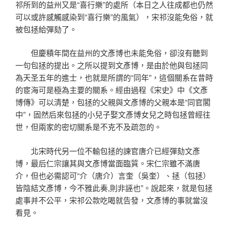
祁所到的益州又是“喜行樂”的處所（本日之人往成都也仍然
可以或許感觸感染到“喜行樂”的風氣），宋祁沒能免俗，就
被包拯給彈劾了。
但慶積年間在益州的文彥博也未能免俗，卻沒有聽到
一句包拯的提出。之所以提到文彥博，是由於他與包拯同
為天圣五年的進士，也就是所謂的“同年”，這個關系在昔時
的宦海可是極為主要的關系。經由過程《宋史》中《文彥
博傳》可以清楚，包拯的父親與文彥博的父親本是“同官閣
中”，固然后來包拯的小兒子娶文彥博女兒之時包拯曾經往
世，但兩家的密切關系是不克不及疏忽的。
北宋時代另一位不輸包拯的諫官唐介已經彈劾文彥
博，最后仁宗讓其與文彥博當面臨質。宋仁宗雖不滿唐
介，但也必需認可“介（唐介）言奎（吳奎）、拯（包拯）
皆陰結文彥博，今不雅此奏,則非誣也”。說起來，就是包拯
處事并不公平，宋祁公款吃喝就告發，文彥博的事就當沒
看見。