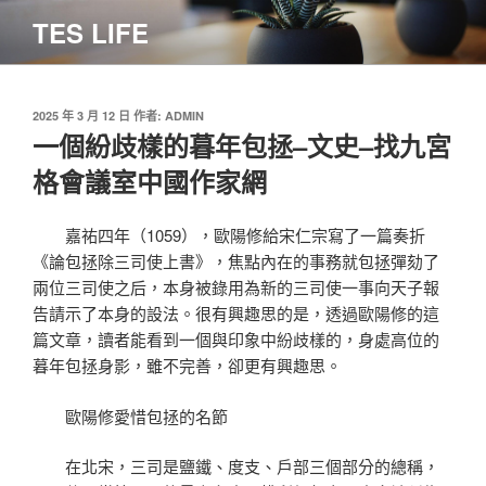
跳
TES LIFE
至
主
要
內
發
2025 年 3 月 12 日
作者:
ADMIN
佈
一個紛歧樣的暮年包拯–文史–找九宮
容
於
格會議室中國作家網
嘉祐四年（1059），歐陽修給宋仁宗寫了一篇奏折
《論包拯除三司使上書》，焦點內在的事務就包拯彈劾了
兩位三司使之后，本身被錄用為新的三司使一事向天子報
告請示了本身的設法。很有興趣思的是，透過歐陽修的這
篇文章，讀者能看到一個與印象中紛歧樣的，身處高位的
暮年包拯身影，雖不完善，卻更有興趣思。
歐陽修愛惜包拯的名節
在北宋，三司是鹽鐵、度支、戶部三個部分的總稱，