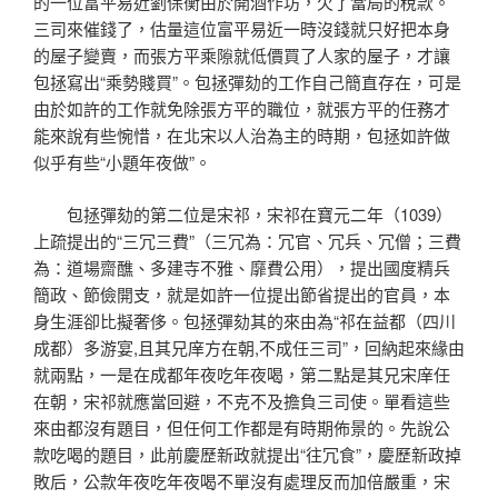
的一位富平易近劉保衡由於開酒作坊，欠了當局的稅款。
三司來催錢了，估量這位富平易近一時沒錢就只好把本身
的屋子變賣，而張方平乘隙就低價買了人家的屋子，才讓
包拯寫出“乘勢賤買”。包拯彈劾的工作自己簡直存在，可是
由於如許的工作就免除張方平的職位，就張方平的任務才
能來說有些惋惜，在北宋以人治為主的時期，包拯如許做
似乎有些“小題年夜做”。
包拯彈劾的第二位是宋祁，宋祁在寶元二年（1039）
上疏提出的“三冗三費”（三冗為：冗官、冗兵、冗僧；三費
為：道場齋醮、多建寺不雅、靡費公用），提出國度精兵
簡政、節儉開支，就是如許一位提出節省提出的官員，本
身生涯卻比擬奢侈。包拯彈劾其的來由為“祁在益都（四川
成都）多游宴,且其兄庠方在朝,不成任三司”，回納起來緣由
就兩點，一是在成都年夜吃年夜喝，第二點是其兄宋庠任
在朝，宋祁就應當回避，不克不及擔負三司使。單看這些
來由都沒有題目，但任何工作都是有時期佈景的。先說公
款吃喝的題目，此前慶歷新政就提出“往冗食”，慶歷新政掉
敗后，公款年夜吃年夜喝不單沒有處理反而加倍嚴重，宋