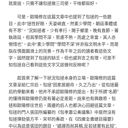
就是說，只需不讓包拯做三司使，干啥都挺好。
可是，歐陽修在這篇文章中也提到了包拯的一些題
目，此中“拯性好剛，天姿峭直，然素少學問，朝廷事體或
有不思”，“況如拯者，少有孝行，聞于鄉里，晚有直節，著
執政廷，但其學問不深，思慮不熟，而處之乖當，其人亦
惋惜也”，此中“素少學問”“學問不深”并非指文明水平，而是
指在情面圓滑上的完善。作為千年之后的讀者看這些文
字，固然提到了包拯的缺乏，但也感到言之有理，可是不
知包拯自己看到這些文字又該做何反映呢？
起首來了解一下狀況包拯本身的立場，歐陽修的這篇
文章呈給仁宗后，包拯“因家居避命，久之乃出”，從包拯最
后的舉動來看，他并不承認歐陽修的提出，對于所謂“名節”
的懂得與歐陽修仍是有著必定差距。說來也有興趣思，包
拯和歐陽修往世后，兩邊的后人也都決心回避這篇文章。
包拯的門人張田所編纂的《包孝肅公奏議集》中居然沒有
包拯彈劾張方平、宋祁的奏疏，在《四庫全書總目撮要》
中以為這是張田的題目，“遽諱而削其稿,反若拯實有此短”,