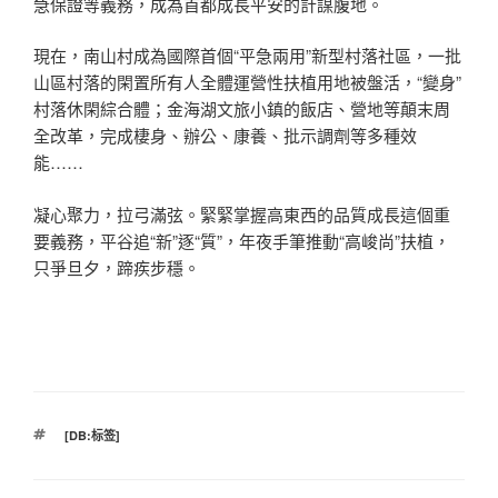
急保證等義務，成為首都成長平安的計謀腹地。
現在，南山村成為國際首個“平急兩用”新型村落社區，一批
山區村落的閑置所有人全體運營性扶植用地被盤活，“變身”
村落休閑綜合體；金海湖文旅小鎮的飯店、營地等顛末周
全改革，完成棲身、辦公、康養、批示調劑等多種效
能……
凝心聚力，拉弓滿弦。緊緊掌握高東西的品質成長這個重
要義務，平谷追“新”逐“質”，年夜手筆推動“高峻尚”扶植，
只爭旦夕，蹄疾步穩。
標
[DB:标签]
籤