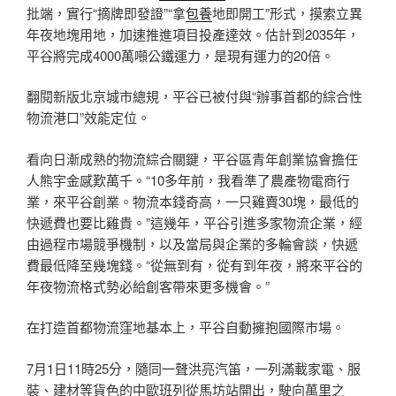
批端，實行“摘牌即發證”“拿
包養
地即開工”形式，摸索立異
年夜地塊用地，加速推進項目投產達效。估計到2035年，
平谷將完成4000萬噸公鐵運力，是現有運力的20倍。
翻閱新版北京城市總規，平谷已被付與“辦事首都的綜合性
物流港口”效能定位。
看向日漸成熟的物流綜合關鍵，平谷區青年創業協會擔任
人熊宇金感歎萬千。“10多年前，我看準了農產物電商行
業，來平谷創業。物流本錢奇高，一只雞賣30塊，最低的
快遞費也要比雞貴。”這幾年，平谷引進多家物流企業，經
由過程市場競爭機制，以及當局與企業的多輪會談，快遞
費最低降至幾塊錢。“從無到有，從有到年夜，將來平谷的
年夜物流格式勢必給創客帶來更多機會。”
在打造首都物流窪地基本上，平谷自動擁抱國際市場。
7月1日11時25分，隨同一聲洪亮汽笛，一列滿載家電、服
裝、建材等貨色的中歐班列從馬坊站開出，駛向萬里之