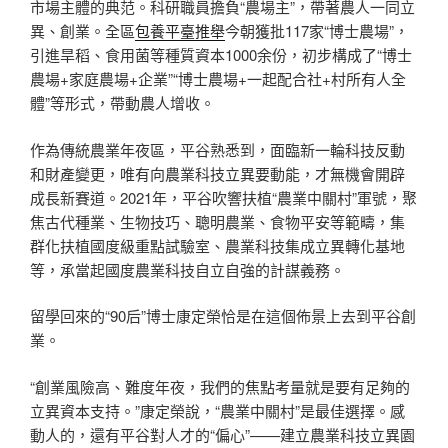
市場主體的典范。科研職員擔負“農場主”，帶著農人一同立
異、創業。全區
包養平臺推舉
今朝獲批117家“博士農場”，
引進旱稻、食用菌等種質資本1000余份，初步構成了“博士
農場+家庭農場+企業”“博士農場+一起配合社+村所有人全
體”等形式，帶動農人增收。
作為傳統農業年夜區，平谷熟悉到，面臨新一輪科技反動
和財產變更，唯有向農業科技立異要動能，才無機會開辟
成長新賽道。2021年，平谷吹響扶植“農業中關村”軍號，聚
焦古代種業、生物技巧、聰明農業、食物平安等範疇，集
群化扶植國度級重點試驗室、農業科技集成立異轉化基地
等，承當起國度農業科技自立自強的計謀義務。
留學回來的“90后”博士康定榮恰是在這個佈景上去到平谷創
業。
“創業風險高、難度年夜，我們的焦點考量就是要有足夠的
立異資本支持。”康定榮說，“農業中關村”是最佳選擇。感
動人的，還有平谷對人才的“偏心”——建立農業科技立異園