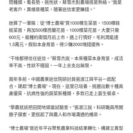
問種類，看長勢，挑性狀，蔡雪杰對農場很是熟絡。“我是
老客戶，異樣是種菜，隨著迷信家更賺錢。”
她算了一筆賬：從“博士農場”買1000棵生菜苗、1500棵娃
娃菜苗，再加500棵西蘭花苗、1000棵菜花苗，大要只需
600元。栽種約兩個月后上市，遇上行情好，毛利潤能達
1.5萬元。假如本身育苗，得少賺2000塊錢擺佈。
“干啥都得信任迷信。”蔡雪杰說，本來種菜本身育苗，成活
率不高、性狀不穩固，一年上去支出無限。
兩年多前，中國農業迷信院研討員張淑江與平谷一起配
合，建起“博士農場”。現在，這里已培養、挑選出數十種高
產優質、抗病性強的蔬菜新種類，多款已走上蒼生餐桌。
“學農就該把田間地頭當試驗室。”張淑江說，科研職員甩開
膀子摸索，更搭起了與農人和市場溝通的橋梁。
“博士農場”是近年平谷聚焦農業科技結果轉化、構建立異型