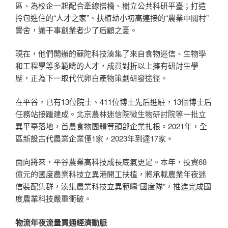
區、為校企一起配合牽線搭橋、樹立公共科研平臺；打造
拎包進住的“人才之家”、扶植幼小初高連接的“農業中關村”
黌舍，讓干事創業者少了后顧之憂。
現在，他們開辦的蘇陀科技湊集了來自食物迷信、生物學
和工程學等多範疇的人才，成員對折以上擁有研討生學
歷，正為下一取代代卵白產物策劃研發途徑。
在平谷，已有13位院士、411位博士先后進駐，13個博士后
任務站接踵建成。北京農林迷信院微生物研討院等一批立
異平臺落地，首農食物團體等頭部企業扎根。2021年，全
區新設古代農業企業僅1家，2023年到達17家。
面向將來，平谷農業高科技成長底氣更足。本年，投資68
億元的國度農業科技立異港開工扶植，將承載農業年夜迷
信裝配集群，湊集農業科技立異範疇“國度隊”，推進完成國
度農業科技嚴重衝破。
物流年夜流量買通經濟動脈