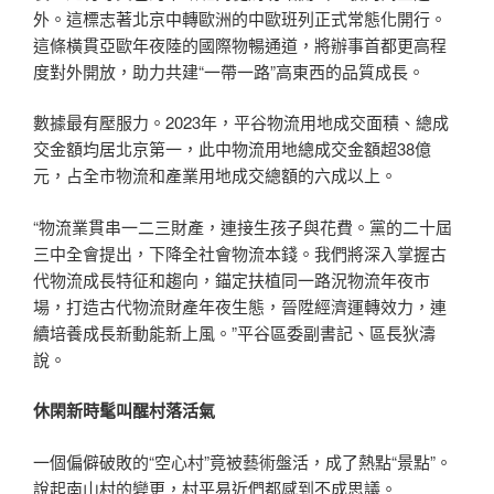
外。這標志著北京中轉歐洲的中歐班列正式常態化開行。
這條橫貫亞歐年夜陸的國際物暢通道，將辦事首都更高程
度對外開放，助力共建“一帶一路”高東西的品質成長。
數據最有壓服力。2023年，平谷物流用地成交面積、總成
交金額均居北京第一，此中物流用地總成交金額超38億
元，占全市物流和產業用地成交總額的六成以上。
“物流業貫串一二三財產，連接生孩子與花費。黨的二十屆
三中全會提出，下降全社會物流本錢。我們將深入掌握古
代物流成長特征和趨向，錨定扶植同一路況物流年夜市
場，打造古代物流財產年夜生態，晉陞經濟運轉效力，連
續培養成長新動能新上風。”平谷區委副書記、區長狄濤
說。
休閑新時髦叫醒村落活氣
一個偏僻破敗的“空心村”竟被藝術盤活，成了熱點“景點”。
說起南山村的變更，村平易近們都感到不成思議。