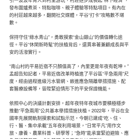
發布圍爐煮茶、特點咖啡、親子體驗等特點項目。有內在
的村莊越來越多，翻開社交媒體，平谷“打卡”攻略數不堪
數。
保持守住“綠水青山”，勇敢摸索“金山銀山”的價值轉化途
徑。平谷“休閑新時髦”的扶植背后，還貫串著兼顧成長與平
安的活潑實行。
“南山村的平易近宿不只顏值高了，內里更是年夜有乾坤。”
孟超告知記者，平易近宿改革時植進了平谷區“平急兩用”尺
度，經由過程進級污水管網、嵌進應急隔離舉措措施、配
套醫療設備等，晉陞緊迫情形下的平安保證機能。
依照中心的決議計劃安排，超年夜特年夜城市要積極穩步
推動“平急兩用”公共基本舉措措施扶植。2022年，平谷在全
國率先展開軌制摸索和試點示范，今朝已建成“吃、住、
行、醫、集中承載”五年夜利用場景，“日常平凡”用作文
旅、康養、農業科普、研學等；“急時”能承當緊迫避險、應