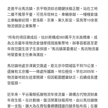
走進平谷馬坊鎮，京平物流綜合關鍵扶植正酣。站在工地
二層不雅景平臺，可見吊塔林立、車輛穿越，一幢幢倉儲
立庫輪廓初現。普洛斯、京東、東久新宜、菜鳥等10余家
物流頭部企業集聚。
“所有的項目建成后，估計將構成560萬平方米高標庫，成
為北京最年夜物流倉儲舉措措施集聚地，辦事首都甚至更
年夜范圍生孩子生涯保證。”馬坊鎮黨委書記、馬坊物流基
地管委會主任秦海濱說。
馬坊鎮地處京津冀交匯處，距北京中間城區不到70公里，
還擁有北京獨一一條處所鐵路，地位極佳。早在2005年，
物流基地就在這里開建，但因範圍體量缺乏，后續成長遭
受瓶頸。
近年來，平谷著眼拓展物流年夜流量，建構古代物流財產
年夜生態。在計劃端，盤活閑置扶植用地，由以馬坊鎮做
單一支點，擴大為在周
包養網價錢
邊四鎮多點布局；在審