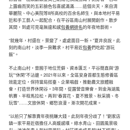
上露齒而笑的五彩臉色包喜感滿滿……這個炎天，來自清
華麗院、中心美院等8所高校的百余名師生，與本地村平易
近和手工藝人一起配合，在平谷區南山村展開創作。散步
其間，到處可見毫無違和感
包養網排名
的年夜地藝術。
“就幾年，村還在，景變了，處處面目一新。”夏井良說，此
刻的南山村，淡季一房難求，村平易近
包養
們吃起“游玩
飯”。
不止南山村，曾囿于地位荒僻、資本匱乏，平谷簡直與“游
玩”“休閑”不沾邊。2021年以來，全區安身首都生態修養區
效能定位，保持當局搭臺、企業唱戲，推動農文旅體融
會，打造世界休閑谷。3年間，從露營音樂會，到金海湖風
帆賽、半程馬拉松，再到“春賞花、夏不雅景、秋采摘、冬
玩雪”……文旅休閑、鄉愁浪漫，漸次開花成果。
“以前只了解靠賣年夜桃賺大錢，此刻年夜分歧了！”劉家店
鎮一家平易近宿擔任人高媛感嘆，綠水青山、田園風景吸
引一波波年青人到村里游玩，村莊逐步成長起“林下經濟”，