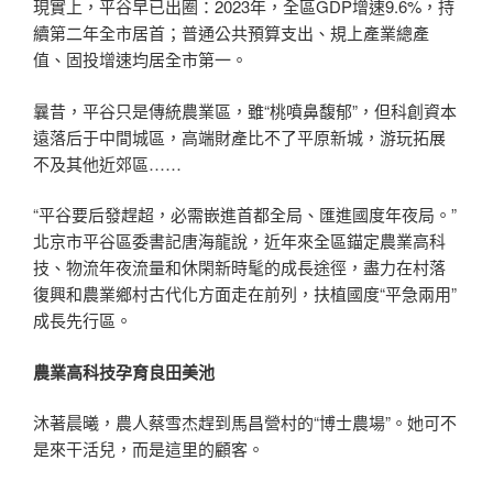
現實上，平谷早已出圈：2023年，全區GDP增速9.6%，持
續第二年全市居首；普通公共預算支出、規上產業總產
值、固投增速均居全市第一。
曩昔，平谷只是傳統農業區，雖“桃噴鼻馥郁”，但科創資本
遠落后于中間城區，高端財產比不了平原新城，游玩拓展
不及其他近郊區……
“平谷要后發趕超，必需嵌進首都全局、匯進國度年夜局。”
北京市平谷區委書記唐海龍說，近年來全區錨定農業高科
技、物流年夜流量和休閑新時髦的成長途徑，盡力在村落
復興和農業鄉村古代化方面走在前列，扶植國度“平急兩用”
成長先行區。
農業高科技孕育良田美池
沐著晨曦，農人蔡雪杰趕到馬昌營村的“博士農場”。她可不
是來干活兒，而是這里的顧客。