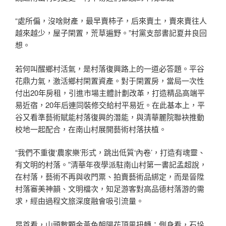
“處所偏，沒啥財產，最早賣柿子，后來賣土，賣來賣往人
越來越少，屋子閑置，荒草遍野。”村黨支部書記夏井良回
想。
若何叫醒鄉村活氣，是村落復興路上的一道必答題。平谷
花鼎力氣，激活鄉村閑置資產。對于閑置房，當局一次性
付出20年房租，引進市場主體計劃改革，打造精品高端平
易近宿，20年后連同裝修交給村平易近。在此基本上，平
谷又看準藝術賦能村落復興的潛能，與清華麗院聯袂推動
校地一起配合，在南山村展開藝術村落扶植。
“我們不重復‘農家樂’形式，跳出低質‘內卷’，打造有魂靈、
有文明的村落。”清華年夜學派駐南山村第一書記孟超說，
在村落，藝術不再與收門票、拍賣藝術品綁定，而是晉陞
村落審美神韻、文明檔次，知足游客對高品德村落游的需
求，經由過程文旅深度融會吸引流量。
昂首看，山頭數顆金黃色朝陽花頂風扭轉；側身看，石垛