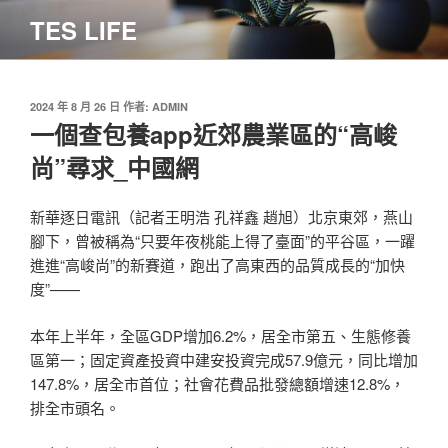
跳
TES LIFE
至
主
要
內
發
2024 年 8 月 26 日
作者:
ADMIN
佈
一個查包養app近郊農業區的“高峻
容
於
尚”尋求_中國網
新華逐日電訊（記者王明浩 孔祥鑫 趙旭）北京東郊，燕山
腳下，曾被稱為“只要年夜桃能上得了臺面”的平谷區，一躍
進進“高峻尚”的新賽道，跑出了高東西的品質成長的“加快
度”——
本年上半年，全區GDP增加6.2%，居全市第五、生態修養
區第一；固定資產投資中建安投資完成57.9億元，同比增加
147.8%，居全市首位；社會花費品批發總額增速12.8%，
排全市頭名。