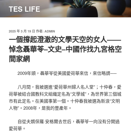
跳
TES LIFE
至
主
要
內
發
2025 年 3 月 19 日
作者:
ADMIN
佈
一個撐起澄澈的文學天空的女人——
容
於
悼念聶華苓–文史–中國作找九宮格空
間家網
2009年頭，聶華苓從美國愛荷華來信，來信略謂──
八月間，我被選進“愛荷華州婦人名人堂”；十仲春，愛
荷華被結合國教科文組織定名為“文學城”，為世界第三個城
市有此定名。在美國事第一個。十仲春我被選為新浪“文明
人物”。2008年，是我的豐產年。
自從夫婿保羅·安格爾去世后，聶華苓一向沒有分開過
愛荷華。