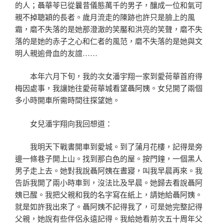
的人；聶華苓已從曩昔儀態萬千的男子，釀成一位和氣可
親不掉聰穎的長者。歲月流走的陳跡也許只是臉上的風
霜，磨不失落的是她那澄澈的笑靨和洪亮的笑聲，磨不失
落的是她的赤子之心和仁者的風范，磨不失落的是她與文
明人親逾骨血的友誼……
本年六月下旬，我的次女潘宇翔一家到愛荷華首府得
梅因處事，我讓她往愛荷華城看望聶阿姨。女兒開了兩個
多小時開車所需時間往探望她。
女兒潘宇翔向我回想道：
我明天下戰書開車到愛城。到了蒲月花樓，記得是旁
邊一條巷子開上山。找到那白色的屋。按門鐘，一個黑人
男子走上去。她對我說聶阿姨在晝寢，叫我早晨再來。我
告訴我開了兩小時車到，沒法比及早晨。她歸去看說聶阿
姨已醒。我把父親和我的名字寫在紙上，請她給聶阿姨。
就是如許我出來了。聶阿姨不記得我了，可是她完整記得
父親，她說有些伴侶永遠記得。我給她看前次五十周年父