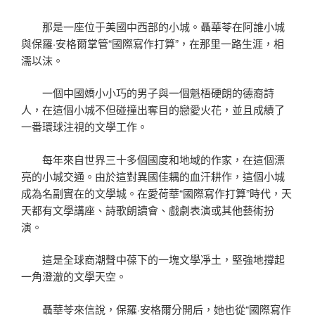
那是一座位于美國中西部的小城。聶華苓在阿誰小城
與保羅·安格爾掌管“國際寫作打算”，在那里一路生涯，相
濡以沫。
一個中國嬌小小巧的男子與一個魁梧硬朗的德裔詩
人，在這個小城不但碰撞出奪目的戀愛火花，並且成績了
一番環球注視的文學工作。
每年來自世界三十多個國度和地域的作家，在這個漂
亮的小城交通。由於這對異國佳耦的血汗耕作，這個小城
成為名副實在的文學城。在愛荷華“國際寫作打算”時代，天
天都有文學講座、詩歌朗讀會、戲劇表演或其他藝術扮
演。
這是全球商潮聲中葆下的一塊文學凈土，堅強地撐起
一角澄澈的文學天空。
聶華苓來信說，保羅·安格爾分開后，她也從“國際寫作