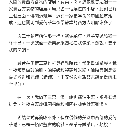
人開的賣西方食物的店展，買菜、肉。這家曩昔是獨一一
家賣西方食物的店展，原只占一個展位的小店，此刻已有
三個展面。傳聞這幾年，還有一家更年夜的中國超市落
成，這也闡明到愛荷華年夜學肄業的西方人明顯增多了。
與三十多年前情形一樣，我做菜時，聶華苓遞給我一
杯干邑，一邊飲酒一邊興高采烈地看我做菜。她說，要學
我的烹調。
曩昔在愛荷華寫作打算運動時代，常常舉辦聚餐。我
年夜都是做豉油雞、油爆蝦和福建炒米粉，陳映真則是做
臺式煮雞和元蹄（豬蹄），王安憶與母親茹志鵑是做肉末
雪里蕻。
這一次，我做了三菜一湯，鮑魚蠔油生菜、噴鼻菇燜
排骨、年夜白菜炒韓國粉絲和韓國速凍金針菜雞湯。
固然菜式再簡略不外，但在偏僻的美國中西部的愛荷
華城，已是一頓頗豐富的晚餐。聶華苓試菜后，頻說：