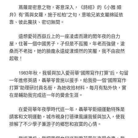
蔦蘿是密意之物，寄意深入，《詩經》的《小雅·頍
弁》有“蔦與女蘿，施于松柏”之句，意喻兄弟支屬綿延依
靠、彼此攙扶、密切無間。
遠想愛荷西嶽丘上的一座凌虛而建的閎年夜的自力
屋，住著一個中國男子，孑但是不孤獨，年老而強健，滄
桑而不老拙，她的臉龐永遠綻漾燦然的笑靨，我不由寂然
起敬！
1983年秋，我餐與加入愛荷華“國際寫作打算”后，勾留
一年進修英語，聶華苓曾施以援手，給我掛一個“國際寫作
打算”助理研討員名銜，為她收拾材料，每月有點外快，實
在是輔助我完成這一年的黌舍生涯。
在愛荷華年夜學時代這一年，聶華苓鉅細運動特殊是
請客和文明運動，城市親身打德律風讓我餐與加入，使我
排解了不少學子兼游子的鄉愁和寂寞的心情。