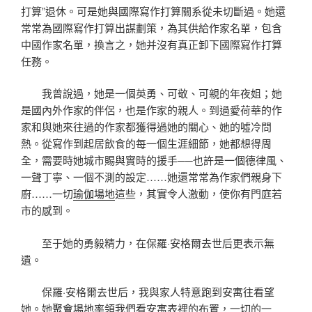
打算”退休。可是她與國際寫作打算關系從未切斷過。她還
常常為國際寫作打算出謀劃策，為其供給作家名單，包含
中國作家名單，換言之，她并沒有真正卸下國際寫作打算
任務。
我曾說過，她是一個英勇、可敬、可親的年夜姐；她
是國內外作家的伴侶，也是作家的親人。到過愛荷華的作
家和與她來往過的作家都獲得過她的關心、她的噓冷問
熱。從寫作到起居飲食的每一個生涯細節，她都想得周
全，需要時她城市賜與實時的援手──也許是一個德律風、
一聲丁寧、一個不測的設定……她還常常為作家們親身下
廚……一切
瑜伽場地
這些，其實令人激動，使你有門庭若
市的感到。
至于她的勇毅精力，在保羅·安格爾去世后更表示無
遺。
保羅·安格爾去世后，我與家人特意跑到安寓往看望
她。她
聚會場地
率領我們看安寓表裡的布置，一切的一