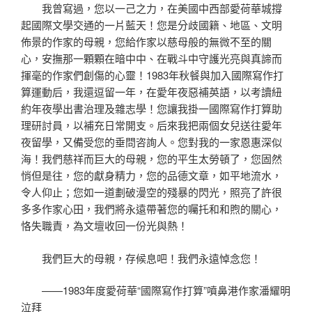
我曾寫過，您以一己之力，在美國中西部愛荷華城撐
起國際文學交通的一片藍天！您是分歧國籍、地區、文明
佈景的作家的母親，您給作家以慈母般的無微不至的關
心，安撫那一顆顆在暗中中、在戰斗中守護光亮與真諦而
揮毫的作家們創傷的心靈！1983年秋餐與加入國際寫作打
算運動后，我還逗留一年，在愛年夜惡補英語，以考讀紐
約年夜學出書治理及雜志學！您讓我掛一國際寫作打算助
理研討員，以補充日常開支。后來我把兩個女兒送往愛年
夜留學，又備受您的垂問咨詢人。您對我的一家恩惠深似
海！我們慈祥而巨大的母親，您的平生太勞頓了，您固然
悄但是往，您的獻身精力，您的品德文章，如平地流水，
令人仰止；您如一道劃破漫空的殘暴的閃光，照亮了許很
多多作家心田，我們將永遠帶著您的囑托和和煦的關心，
恪失職責，為文壇收回一份光與熱！
我們巨大的母親，存候息吧！我們永遠悼念您！
——1983年度愛荷華“國際寫作打算”噴鼻港作家潘耀明
泣拜