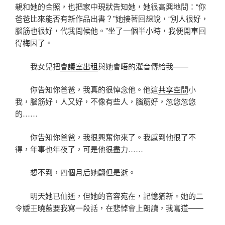
親和她的合照，也把家中現狀告知她，她很高興地問：“你
爸爸比來能否有新作品出書？”她接著回想說，“別人很好，
腦筋也很好，代我問候他。”坐了一個半小時，我便開車回
得梅因了。
我女兒把
會議室出租
與她會晤的灌音傳給我——
你告知你爸爸，我真的很悼念他。他這
共享空間
小
我，腦筋好，人又好，不像有些人，腦筋好，忽悠忽悠
的……
你告知你爸爸，我很興奮你來了。我感到他很了不
得，年事也年夜了，可是他很盡力……
想不到，四個月后她翩但是逝。
明天她已仙逝，但她的音容宛在，記憶猶新。她的二
令嬡王曉藍要我寫一段話，在悲悼會上朗讀，我寫道——