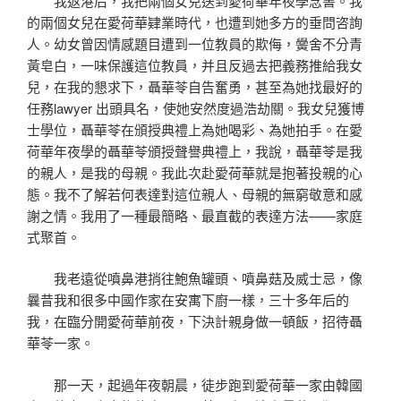
我返港后，我把兩個女兒送到愛荷華年夜學念書。我
的兩個女兒在愛荷華肄業時代，也遭到她多方的垂問咨詢
人。幼女曾因情感題目遭到一位教員的欺侮，黌舍不分青
黃皂白，一味保護這位教員，并且反過去把義務推給我女
兒，在我的懇求下，聶華苓自告奮勇，甚至為她找最好的
任務lawyer 出頭具名，使她安然度過浩劫關。我女兒獲博
士學位，聶華苓在頒授典禮上為她喝彩、為她拍手。在愛
荷華年夜學的聶華苓頒授聲譽典禮上，我說，聶華苓是我
的親人，是我的母親。我此次赴愛荷華就是抱著投親的心
態。我不了解若何表達對這位親人、母親的無窮敬意和感
謝之情。我用了一種最簡略、最直截的表達方法——家庭
式聚首。
我老遠從噴鼻港捎往鮑魚罐頭、噴鼻菇及威士忌，像
曩昔我和很多中國作家在安寓下廚一樣，三十多年后的
我，在臨分開愛荷華前夜，下決計親身做一頓飯，招待聶
華苓一家。
那一天，起過年夜朝晨，徒步跑到愛荷華一家由韓國