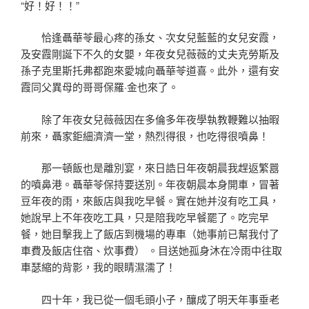
“好！好！！”
恰逢聶華苓最心疼的孫女、次女兒藍藍的女兒安霞，
及安霞剛誕下不久的女嬰，年夜女兒薇薇的丈夫克勞斯及
孫子克里斯托弗都跑來愛城向聶華苓道喜。此外，還有安
霞同父異母的哥哥保羅·金也來了。
除了年夜女兒薇薇因在多倫多年夜學執教鞭難以抽暇
前來，聶家鉅細濟濟一堂，熱烈得很，也吃得很噴鼻！
那一頓飯也是離別宴，來日誥日年夜朝晨我趕返繁囂
的噴鼻港。聶華苓保持要送別。年夜朝晨本身開車，冒著
豆年夜的雨，來飯店與我吃早餐。實在她并沒有吃工具，
她說早上不年夜吃工具，只是陪我吃早餐罷了。吃完早
餐，她目擊我上了飯店到機場的專車（她事前已幫我付了
車費及飯店住宿、炊事費） 。目送她孤身沐在冷雨中往取
車瑟縮的背影，我的眼睛濕濡了！
四十年，我已從一個毛頭小子，釀成了明天年事垂老