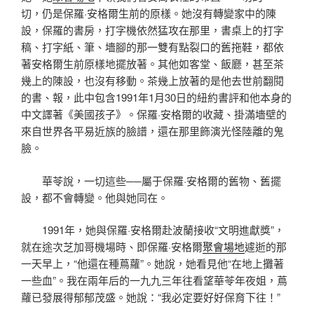
切，仍是保羅·安格爾生前的原樣。她沒有轉變家中的陳
設，保羅的書房，打字機依然猛攻在那里，書桌上的打字
稿、打字紙、筆、墻腳的那一雙有點裂口的舊拖鞋，都依
著安格爾生前原樣地擺放著。其他如客堂、飯廳，甚至茶
幾上的陳設，也沒有移動。茶幾上放著的是他去世前翻閱
的書、報，此中包含1991年1月30日的紐約書評和他本身的
中文譯著《美國孩子》。保羅·安格爾的收藏、掛滿墻壁的
來自世界各平易近族的臉譜，還在那里飾演光怪陸離的鬼
臉。
華苓說，一切這些──屬于保羅·安格爾的舊物、舊擺
設，都不會轉變。他與她同在。
1991年，她與保羅·安格爾赴波蘭接收“文明進獻獎”，
就在途次芝加哥機場時、即保羅·安格爾
聚會場地
遽逝的那
一天早上，“他還在種蔦蘿”。她說，她看見他“在地上攤著
一些血”。我在兩年后的一九九三年往看望華苓年夜姐，蔦
蘿已發展得郁郁茂盛。她說：“我必定要好好保育下往！”