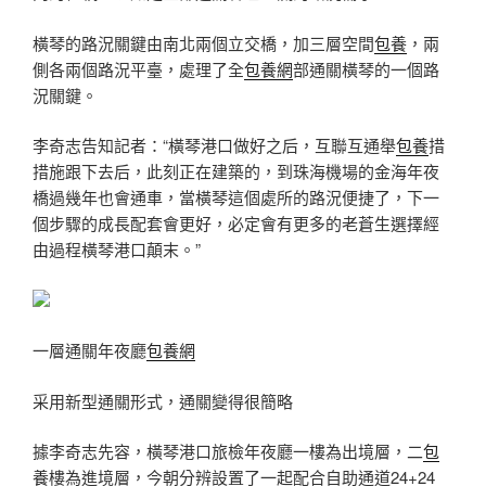
橫琴的路況關鍵由南北兩個立交橋，加三層空間
包養
，兩
側各兩個路況平臺，處理了全
包養網
部通關橫琴的一個路
況關鍵。
李奇志告知記者：“橫琴港口做好之后，互聯互通舉
包養
措
措施跟下去后，此刻正在建築的，到珠海機場的金海年夜
橋過幾年也會通車，當橫琴這個處所的路況便捷了，下一
個步驟的成長配套會更好，必定會有更多的老蒼生選擇經
由過程橫琴港口顛末。”
一層通關年夜廳
包養網
采用新型通關形式，通關變得很簡略
據李奇志先容，橫琴港口旅檢年夜廳一樓為出境層，二
包
養
樓為進境層，今朝分辨設置了一起配合自助通道24+24