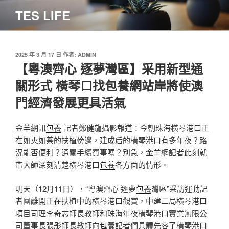
跳
TES LIFE
至
主
要
內
發
2025 年 3 月 17 日
作者:
ADMIN
佈
【粵澳齊心 逐夢灣區】采用新型通
容
於
關形式 橫琴口找包養網站岸將使澳
門經濟發展更具活氣
金羊網訊
包養
記者鄭健龍攝影報道：今朝珠海橫琴港口正
在如火如荼的扶植傍邊，建成后的橫琴港口有多年夜？路
況能否便利？通關手續費事嗎？別急，金羊網記者此刻就
帶大師深刻清楚橫琴港口
包養
各方面的情形。
明天（12月11日），“粵澳齊心 逐夢
包養
灣區”采訪運動記
者團離開正在扶植中的橫琴港口觀賞，中建二局橫琴港口
項目司理李奇志師長教師和珠海年夜橫琴港口實業無限公
司董事長張彤師長教師向
包養
記者們具體先容了橫琴港口