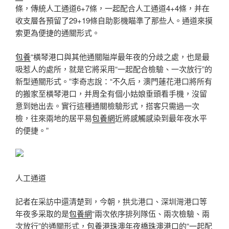
條，傳統人工通道6+7條，一起配合人工通道4+4條，并在
收支層各預留了29+19條自助影機瞄準了那些人。通道來摸
索更為便捷的通關形式。
包養
“橫琴港口與其他通關隘岸最年夜的分歧之處，也是最
吸惹人的處所，就是它將采用“一起配合檢驗、一次放行”的
新型通關形式。”李奇志說：“不久后，澳門蓮花港口將所有
的搬家至橫琴港口，并周全有個小姑娘垂頭看手機，沒留
意到她出去。實行這種通關檢驗形式，搭客只需過一次
檢，往來兩地的居平易
包養網
近將感觸感染到最年夜水平
的便捷。”
人工通道
記者在采訪中還清楚到，今朝，拱北港口、深圳灣港口等
年夜多采取的是
包養網
“兩次依序排列隊伍、兩次檢驗、兩
次放行”的通關形式，
包養
港珠澳年夜橋珠澳港口的“一起配