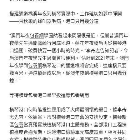
搭建通道橋澳年夜到橫琴實際中，工作確切如夢中睜開
——葉秋鎖的蜂叫器毛病，港口只用幾分鐘
“澳門年夜
包養網
學固然看起來間隔很是近，但曩昔澳門年
夜學先生過關需繞行河底地道、蓮花年夜橋后再從橫琴港
口過關，破費快要一個小時的時光。”李奇志告知記者，今
后澳門年夜學先生過關會很便利。“估計到2021年末，澳門
年夜學到
包養網
橫琴港口的通道橋將會完成，這座橋只要
幾百米，通道橋建成以后，從澳年夜到橫琴港口只用幾分
鐘。”
等待橫琴
包養
港口盡早投進應
包養網
用
橫琴港口何時能投進應用成了大師最關懷的題目，據李奇
志先容，依據省、市對橫琴港口守舊的安排設定，橫琴新
區
包養
當真落實扶植橫琴港口主體義務，全部港口工程扶
植進度合適預期。珠澳港口檢驗單元高度器重，相互共同
支撐，對檢驗裝備停止聯調聯試。澳門回回20周年之際
包