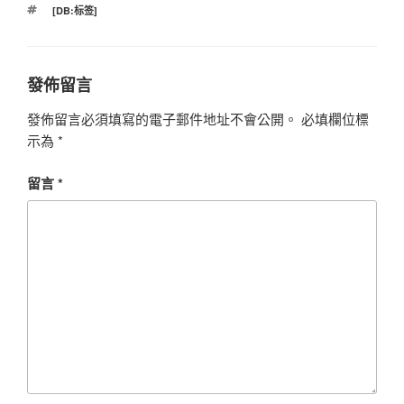
標
[DB:标签]
籤
發佈留言
發佈留言必須填寫的電子郵件地址不會公開。
必填欄位標
示為
*
留言
*