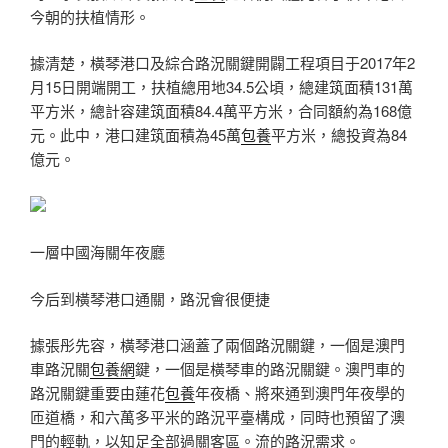
今朝的扶植情形。
據清楚，橫琴港口及綜合路況關鍵開闢工程項目于2017年2
月15日開端開工，扶植總用地34.5公頃，總建筑面積131萬
平方米，總計容建筑面積84.4萬平方米，合同額約為168億
元。此中，港口建筑面積為45萬
包養
平方米，總投資為84
億元。
一層中國海關年夜廳
今后到橫琴港口通關，路況會很便捷
據張彤先容，橫琴港口涵蓋了兩個路況關鍵，一個是澳門
車路況關
包養網
鍵，一個是橫琴車的路況關鍵。澳門車的
路況關鍵重要由蓮花
包養
年夜橋、將來通到澳門年夜學的
匝道橋，和六萬多平米的路況平臺構成，同時也預留了澳
門的輕軌，以知足全部過關客區。流的路況需求。