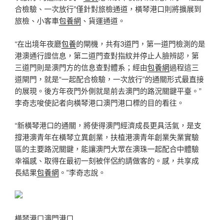
合檢驗、一次放行”僅針對旅檢通道，橫琴港口則將擴展到
旅檢、小客車
包養網
、貨運通道。
“在出境年夜廳
包養
的閘機，共有3道門，第一道門檢測的是
港澳通行證信息，第二道門查對指紋并停止人臉辨認，第
三道門則是澳門方的信息查對體系；經由
包養網
過程這三
道閘門，就是“一起配合檢驗，一次放行”的通關形式最直接
的展現。後方年夜門外側就是前去澳門的路況關鍵平臺。”
李奇志唆使記者向橫琴港口澳門港口標的目的看往。
“新橫琴港口的通關，將使得澳門經濟成長更具活氣，是支
撐港澳青年在橫琴立異創業，扶植港澳青年創業失業實驗
區的主要路況關鍵，能讓澳門大眾在澳珠一起配合中體驗
幸福感、取得在最初一刻被伴侶約請做客的。感，共享成
長結果
包養網
。”李奇志說。
橫琴港口澳門港口