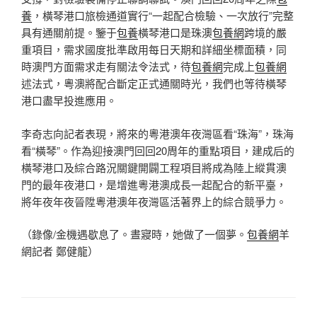
養
，橫琴港口旅檢通道實行“一起配合檢驗、一次放行”完整
具有通關前提。鑒于
包養
橫琴港口是珠澳
包養網
跨境的嚴
重項目，需求國度批準啟用每日天期和詳細坐標面積，同
時澳門方面需求走有關法令法式，待
包養網
完成上
包養網
述法式，粵澳將配合斷定正式通關時光，我們也等待橫琴
港口盡早投進應用。
李奇志向記者表現，將來的粵港澳年夜灣區看“珠海”，珠海
看“橫琴”。作為迎接澳門回回20周年的重點項目，建成后的
橫琴港口及綜合路況關鍵開闢工程項目將成為陸上縱貫澳
門的最年夜港口，是增進粵港澳成長一起配合的新平臺，
將年夜年夜晉陞粵港澳年夜灣區活著界上的綜合競爭力。
（錄像/金機遇歇息了。晝寢時，她做了一個夢。
包養網
羊
網記者 鄭健龍）