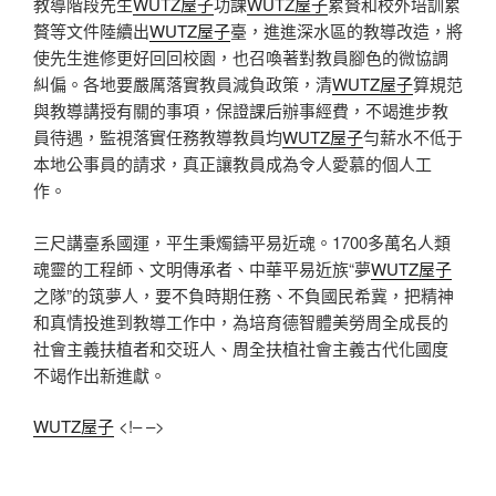
教導階段先生
WUTZ屋子
功課
WUTZ屋子
累贅和校外培訓累
贅等文件陸續出
WUTZ屋子
臺，進進深水區的教導改造，將
使先生進修更好回回校園，也召喚著對教員腳色的微協調
糾偏。各地要嚴厲落實教員減負政策，清
WUTZ屋子
算規范
與教導講授有關的事項，保證課后辦事經費，不竭進步教
員待遇，監視落實任務教導教員均
WUTZ屋子
勻薪水不低于
本地公事員的請求，真正讓教員成為令人愛慕的個人工
作。
三尺講臺系國運，平生秉燭鑄平易近魂。1700多萬名人類
魂靈的工程師、文明傳承者、中華平易近族“夢
WUTZ屋子
之隊”的筑夢人，要不負時期任務、不負國民希冀，把精神
和真情投進到教導工作中，為培育德智體美勞周全成長的
社會主義扶植者和交班人、周全扶植社會主義古代化國度
不竭作出新進獻。
WUTZ屋子
<!– –>