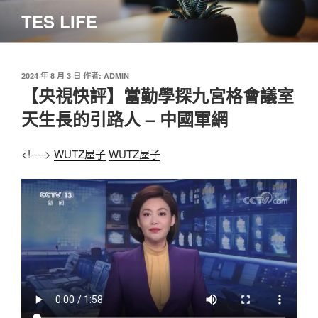
跳
TES LIFE
至
主
要
內
發
2024 年 8 月 3 日
作者:
ADMIN
佈
【央視快評】當勤學探九宮格會議室
容
於
天生長的引路人 – 中國軍網
<!– –>
WUTZ屋子
WUTZ屋子