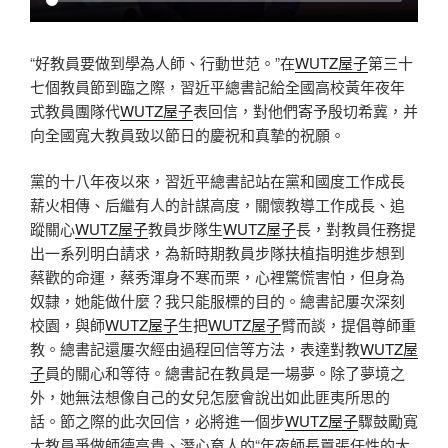
“好教員要做到學為人師、行動世范。”在
WUTZ屋子
第三十
七個教員節到臨之際，習近平總書記給全國高校黃年夜年
式教員團隊代
WUTZ屋子
表回信，對他們寄予殷切希冀，并
向全國寬大教員致以節日的慶祝和真摯的祝願。
黨的十八年夜以來，習近平總書記站在黨和國度工作成長
薪火相傳、后繼有人的計謀高度，關懷教導工作成長、追
蹤關心
WUTZ屋子
教員步隊生
WUTZ屋子
長，對教員任務提
出一系列明白請求，為新時期教員步隊扶植指明進步想到
蔡歡的命運，蔡秀渾身不寒而栗，心裡驚慌害怕，但身為
奴隸，她能做什麼？我只能服標的目的。總書記屢次深刻
校園，與師
WUTZ屋子
生把
WUTZ屋子
臂而談，提倡尊師重
教。總書記還屢次經由過程回信等方法，表達對教
WUTZ屋
子
員的關心和等待。總書記在教員是一場夢。除了夢境之
外，她無法想像自己的女兒怎麼會說出如此匪夷所思的
話。節之際的此次回信，必將進一個步
WUTZ屋子
驟鼓勵寬
大教員爭做師德高貴、潛心育人的“年夜師長囂張任性的大