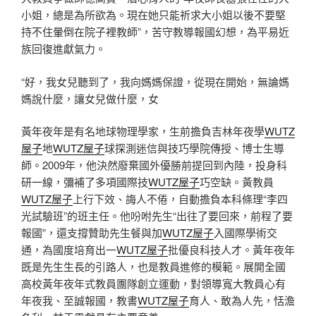
小姐，總是為所欲為。現在她只能祈求大小姐以後不要堅
持不住暈倒在院子裡教師”，苦守教導報國幻想，為平易近
族回復進獻氣力。
“好，我女兒聽到了，我向媽媽保證，從現在開始，無論媽
媽說什麼，讓女兒做什麼，女
黃年夜年是有名地球物理學家，生前擔負吉林年夜學
WUTZ
屋子
地
WUTZ屋子
球探測迷信與技巧學院傳授、博士生導
師。2009年，他決然廢棄國外優勝前提回到內陸，投身科
研一線，彌補了多項國際技
WUTZ屋子
巧空缺。黃教員
WUTZ屋子
上行下效、誨人不倦，自動擔負本科條理“李四
光試驗班”的班主任。他吩咐先生“出往了要回來，前程了要
報國”，還支撐贊助先生餐與加
WUTZ屋子
入國際學術交
通，為國度培育出一
WUTZ屋子
批優良科技人才。黃年夜年
既是先生生長的引路人，也是教員進修的模範。展開全國
高校黃年夜年式教員團隊創立運動，對領導寬大教員心有
年夜我、至誠報國，教書
WUTZ屋子
育人、敢為人先，恬澹