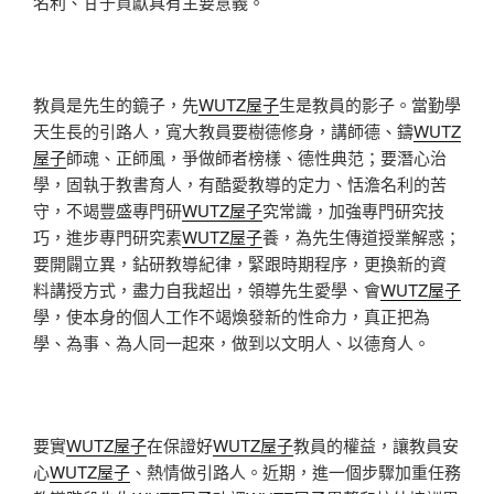
名利、甘于貢獻具有主要意義。
教員是先生的鏡子，先
WUTZ屋子
生是教員的影子。當勤學
天生長的引路人，寬大教員要樹德修身，講師德、鑄
WUTZ
屋子
師魂、正師風，爭做師者榜樣、德性典范；要潛心治
學，固執于教書育人，有酷愛教導的定力、恬澹名利的苦
守，不竭豐盛專門研
WUTZ屋子
究常識，加強專門研究技
巧，進步專門研究素
WUTZ屋子
養，為先生傳道授業解惑；
要開闢立異，鉆研教導紀律，緊跟時期程序，更換新的資
料講授方式，盡力自我超出，領導先生愛學、會
WUTZ屋子
學，使本身的個人工作不竭煥發新的性命力，真正把為
學、為事、為人同一起來，做到以文明人、以德育人。
要實
WUTZ屋子
在保證好
WUTZ屋子
教員的權益，讓教員安
心
WUTZ屋子
、熱情做引路人。近期，進一個步驟加重任務