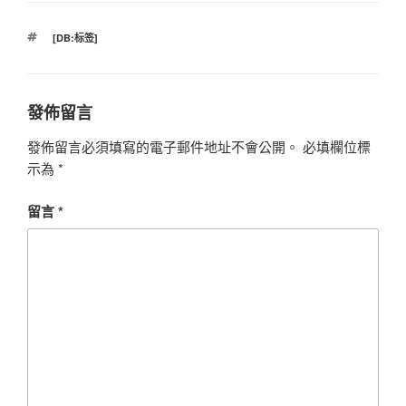
標
[DB:标签]
籤
發佈留言
發佈留言必須填寫的電子郵件地址不會公開。
必填欄位標
示為
*
留言
*