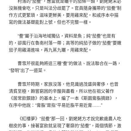
村落的“茄鲞”，應當就是曬干的茄條一類，劉姥姥未必
沒無機會吃，只是叫法分歧罷了。官員隨身攜帶的“茄鲞”制
作方式更繁瑣，滋味更鮮美，要用雞來配，和戚序本中描
寫的做法基礎能對上號，但也不完整一樣。
“鲞”屬于沿海地域獨佔，資料是魚；純“茄鲞”也是有
的，卻風行在魯南村落一帶；高等的純茄子做的“茄鲞”要嫩
茄子用雞湯進味，再九蒸九曬，用雞來配。
曹雪芹很能夠將這三種“鲞”的做法、說法聯合在一路，
“發明”出了一道菜。
曹雪芹時期，家族沒落，他見識過茂盛與奢侈，也曾
清貧至極，飽嘗窮困的辛酸與盡看，所以他在祖父著作
《居常飲饌錄》的基本上，編了一本《斯園膏脂摘錄》，
在序中他說：“膏脂”是指“平易近脂平易近膏……”
《紅樓夢》“茄鲞”那一回，劉姥姥方才說完歉歲農人吃
樹皮的事，接著宴飲就呈現了奢靡的“茄鲞”，兩個情節，激