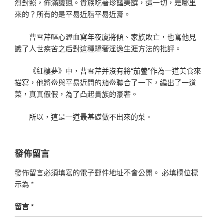
烈對照，佈滿譏諷。貴族吃著珍饈美饌，這一切，是哪里
來的？所有的是平易近脂平易近膏。
曹雪芹嘔心瀝血寫年夜廈將傾、家族敗亡，也寫他見
識了人世疾苦之后對這種驕奢淫逸生涯方法的批評。
《紅樓夢》中，曹雪芹并沒有將“茄鲞”作為一道美食來
描寫，他將鲞與平易近間的茄鲞聯合了一下，編出了一道
菜，真真假假，為了凸起貴族的豪奢。
所以，這是一道最基礎做不出來的菜。
發佈留言
發佈留言必須填寫的電子郵件地址不會公開。
必填欄位標
示為
*
留言
*