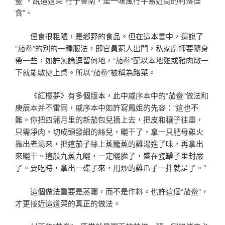
鲞”，說這道菜“行于魯南，是一味風行平易近間的村落俚
食”。
俚食很粗陋，是鄉野的食品。但在這本書中，還說了
“茄鲞”的別的一種服法，即官員窮人出門，私家廚師要隨身
帶一些，如許無論逗留何地，“茄鲞”配以本地雞或豬肉燉一
下就能敏捷上桌。所以“茄鲞”被稱為路菜。
《紅樓夢》有多個版本，此中戚序本中的“茄鲞”做法和
庚辰本并不雷同，戚序本中如許寫鳳姐的先容：“這也不
難。你把四蒲月里的新茄包兒摘上去，把皮和穰子往盡，
只需凈肉，切成頭發細的絲兒，曬干了，拿一只肥母雞火
靠出老湯來，把這茄子絲上蒸籠蒸的雞湯進了味，再拿出
來曬干。這般九蒸九曬，一定曬脆了，盛在瓷罐子里封嚴
了。要吃時，拿出一碟子來，用炒的雞爪子一拌就是了。”
這個做法重要是蒸曬，而不是作料。也許這個“茄鲞”，
才更接近這道菜的真正的做法。