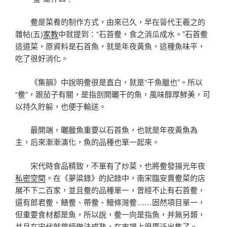
鲞是菜肴的制作方式，由來已久，早在晉代王羲之的
雜帖(五)
家教
中就提到：“石首鲞，食之消瓜成水。”石首鲞
這道菜，原資料是石首魚，就是年夜黃魚，這種魚味平，
吃了很好消化。
《集韻》中說明鲞很是直白，就是“干魚臘也”。所以
“鲞”，跟茄子有關，是指剖開曬干的魚，風味醇厚鮮美，可
以持久貯躲，也便于輸送。
最開端，曬臘魚重要以石首魚，也就是年夜黃魚為
主，后來漸漸演化，魚的品種也單一起來。
宋代時食品精致，不單有了炒菜，也將鲞發揚光年夜
私密空間
。在《夢粱錄》的記錄中，南宋臨安賣鲞菜的店
展不下二百家，並且鲞的品種單一，曾經不止有石首鲞，
還有郎君鲞、鱔鲞、帶鲞、鰻條灣鲞……固然項目單一，
但重要食材都是魚，所以說，鲞一向是指魚，并無另類，
并且在宋代就曾經做法成熟，在市場上很廣泛出售了。