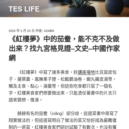
跳
TES LIFE
至
主
要
內
發
2025 年 3 月 23 日
作者:
ADMIN
佈
《紅樓夢》中的茄鲞，能不克不及做
容
於
出來？找九宮格見證–文史–中國作家
網
《紅樓夢》中寫了諸多美食，好
講座場地
比豆腐皮包
子、蓮葉羹、風腌果子貍、松瓤鵝油卷、蝦丸雞皮湯等，
觸及主食、點心、湯羹等，但這些吃食都只寫了一個名
字，紅樓美食家們想要做出來，只能憑仗著書中的片言只
語來猜想、推演。
赫赫有名的茄鲞（xiǎng）卻分歧，這道菜書中是寫了
翔實做法的，但這道寫明白了做法的菜又恰好成為最難復
制的一道菜，紅樓美食家們研討試驗了有數次，也沒有獲