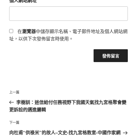
個人網站網址
在
瀏覽器
中儲存顯示名稱、電子郵件地址及個人網站網
址，以供下次發佈留言時使用。
文
上
上一篇
章
一
李樹訓：迷信給付任務視野下我國天氣找九宮格聚會變
導
篇
更訴訟的邁進邏輯
覽
文
章
下
下一篇
一
向杜甫“供祿米”的故人–文史-找九宮格教室-中國作家網