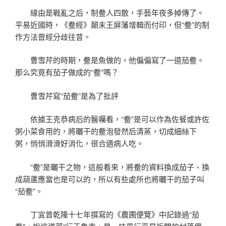
緣由是戰亂之后，制鲞人四散，手藝年夜多掉傳了。
平易近國時，《鲞經》顛末王屏藩增輯而付印，但“鲞”的制
作方法曾經分歧往昔。
曹雪芹的時期，鲞是魚做的，他偏偏寫了一道茄鲞。
那么究竟有茄子做成的“鲞”嗎？
曹雪芹寫“茄鲞”是為了批評
依據王克恭病后的醫囑看，“鲞”是可以作為佐餐或許佐
粥小菜食用的，將曬干的鲞泡發然后清蒸，切成細絲下
粥，悄悄滑滑好消化，很合適病人吃。
“鲞”是曬干之物，這般看來，將鲞的資料換成茄子、換
成葫蘆應當也是可以的，所以有些處所也將曬干的茄子叫
“茄鲞”。
丁宜曾乾隆十七年撰寫的《農圃便覽》中記錄過“茄