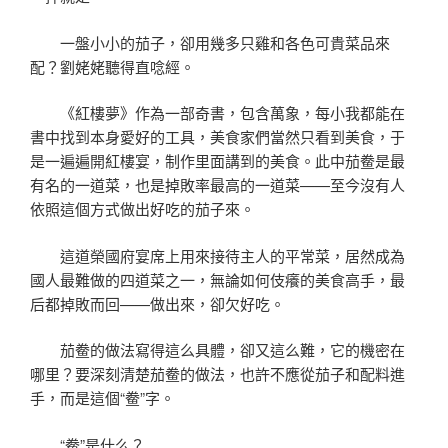
一盤小小的茄子，卻用幾多只雞和各色可貴菜品來
配？劉姥姥聽得直唸經。
《紅樓夢》作為一部奇書，包含萬象，每小我都能在
書中找到本身愛好的工具，美食家們當然只看到美食，于
是一遍遍開紅樓宴，制作里面講到的美食。此中茄鲞是最
有名的一道菜，也是掉敗率最高的一道菜——至今沒有人
依照這個方式做出好吃的茄子來。
這道榮國府宴席上用來接待主人的平常菜，居然成為
國人最難做的四道菜之一，無論如何伎癢的美食高手，最
后都掉敗而回——做出來，卻欠好吃。
茄鲞的做法寫得這么具體，卻又這么難，它的機密在
哪里？要深刻清楚茄鲞的做法，也許不應從茄子和配料進
手，而是這個“鲞”字。
“鲞”是什么？