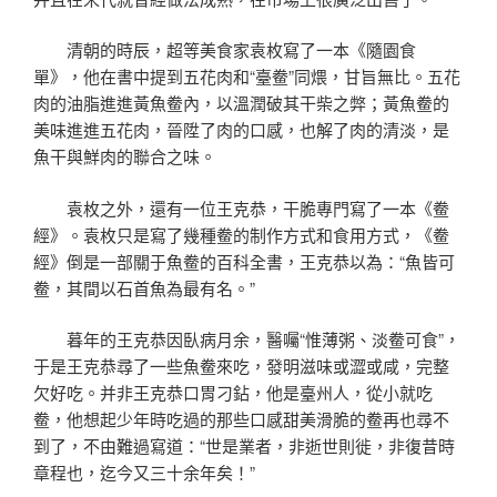
清朝的時辰，超等美食家袁枚寫了一本《隨園食
單》，他在書中提到五花肉和“臺鲞”同煨，甘旨無比。五花
肉的油脂進進黃魚鲞內，以溫潤破其干柴之弊；黃魚鲞的
美味進進五花肉，晉陞了肉的口感，也解了肉的清淡，是
魚干與鮮肉的聯合之味。
袁枚之外，還有一位王克恭，干脆專門寫了一本《鲞
經》。袁枚只是寫了幾種鲞的制作方式和食用方式，《鲞
經》倒是一部關于魚鲞的百科全書，王克恭以為：“魚皆可
鲞，其間以石首魚為最有名。”
暮年的王克恭因臥病月余，醫囑“惟薄粥、淡鲞可食”，
于是王克恭尋了一些魚鲞來吃，發明滋味或澀或咸，完整
欠好吃。并非王克恭口胃刁鉆，他是臺州人，從小就吃
鲞，他想起少年時吃過的那些口感甜美滑脆的鲞再也尋不
到了，不由難過寫道：“世是業者，非逝世則徙，非復昔時
章程也，迄今又三十余年矣！”