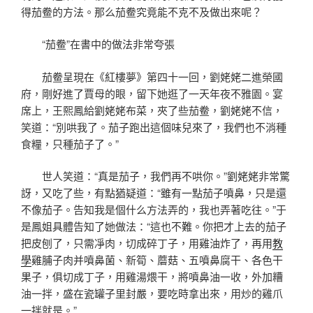
得茄鲞的方法。那么茄鲞究竟能不克不及做出來呢？
“茄鲞”在書中的做法非常夸張
茄鲞呈現在《紅樓夢》第四十一回，劉姥姥二進榮國
府，剛好進了賈母的眼，留下她逛了一天年夜不雅園。宴
席上，王熙鳳給劉姥姥布菜，夾了些茄鲞，劉姥姥不信，
笑道：“別哄我了。茄子跑出這個味兒來了，我們也不消種
食糧，只種茄子了。”
世人笑道：“真是茄子，我們再不哄你。”劉姥姥非常驚
訝，又吃了些，有點猶疑道：“雖有一點茄子噴鼻，只是還
不像茄子。告知我是個什么方法弄的，我也弄著吃往。”于
是鳳姐具體告知了她做法：“這也不難。你把才上去的茄子
把皮刨了，只需凈肉，切成碎丁子，用雞油炸了，再用
教
學
雞脯子肉并噴鼻菌、新筍、蘑菇、五噴鼻腐干、各色干
果子，俱切成丁子，用雞湯煨干，將噴鼻油一收，外加糟
油一拌，盛在瓷罐子里封嚴，要吃時拿出來，用炒的雞爪
一拌就是。”