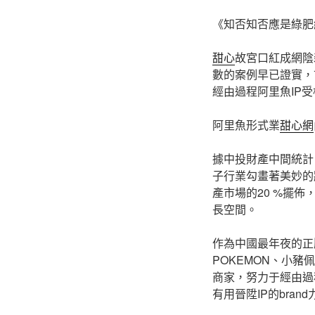
《知否知否應是綠肥
甜心
故宮口紅成網陰
數的案例早已證實，
經由過程阿里魚IP
阿里魚形式業
甜心網
據中投財產中間統計
子行業勾畫著美妙的將
產市場的20 %擺佈
長空間。
作為中國最年夜的正
POKEMON、小豬
商家，努力于經由過
有用晉陞IP的bran