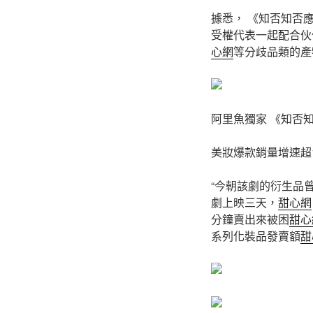
據悉， 《知否知否
受權代表一起配合伙
心網
等分歧品類的產
阿里魚獨家 《知否
美妝爆款銷量增速超1
“今朝該劇的衍生品
劇上映三天，
甜心網
分鐘賣出來被困
甜心
系列化裝品發賣額
甜