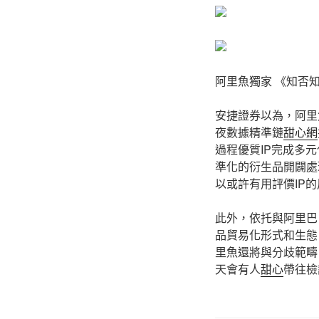
阿里魚獨家 《知否
安捷證券以為，阿里
夜數據精準鏈
甜心網
過程優質IP完成多
準化的衍生品開闢處
以或許有用評價IP
此外，依托與阿里巴
品貿易化形式和生態
里魚還將與分歧範
天會有人
甜心
帶往檢