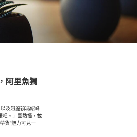
”，阿里魚獨
、以及趙麗穎馮紹峰
服吧。」臺熱播，截
帶貨”魅力可見一