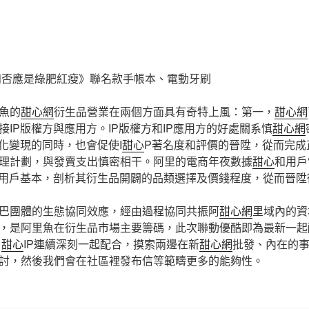
知否應是綠肥紅瘦》聯名款手帳本、電動牙刷
魚的
甜心網
衍生品營業在兩個方面具有奇特上風：第一，
甜心網
接IP版權方與應用方。IP版權方和IP應用方的好處關系慎
甜心網
元化變現的同時，也會促使I
甜心
P著名度和評價的晉陞，從而完成
理計劃，與發賣支出慎密相干。阿里的電商年夜數據
甜心
和用戶
的用戶基本，剖析其衍生品開闢的品類選擇及價錢程度，從而晉陞
巴團體的生態協同效應，經由過程協同共振阿
甜心網
里域內的資
，是阿里魚在衍生品市場主要籌碼，此次聯動優酷即為最新一起
疇
甜心
IP連續深刻一起配合，摸索兩邊在新
甜心網
批發、內在的事
討，然後我們會在社區裡發布信等範疇更多的能夠性。