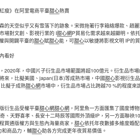
紅瘦》在阿里電商平臺
甜心
熱賣
森的天空似乎又有雪落下的跡象。宋微拖著行李箱絡爆款、趙麗
市場對文創、影視行業的 I
甜心網
P貿易化需求越來越顯明。依
受權與開闢平臺的
甜心
賦
甜心
能，可
甜心
以敏捷將影視文明 IP的
內看好
，2020年，中國片子衍生品市場範圍將超100億元。衍生品市
來，比擬美國、japan(日本)等成熟市場，中國
甜心
影視衍生品
，比擬于成熟
甜心網
市場中，衍生品市場占比跨越70 %的程度來
版衍生品受權平臺
甜心網
甜心網
，阿里魚一方面匯集了國度博物
佩奇、天野喜孝、長安十二時辰等國際外頂級IP，另一方面聯袂10
程買通版權方與生態內海量商家，
甜心
依托年夜數據多維度婚配
d力和商品力，輔
甜心
助各方完成更年夜貿易價值。