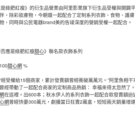
應是綠肥紅瘦》的衍生品營業由阿里影業旗下衍生品受權與開闢
伴，除彩妝產物，今朝還一起配合了定制系列衣飾、食物、護膚
物，同時與公民電器brand美的告竣深度的營銷受權一起配合。
知否應是綠肥紅瘦
甜心
》聯名款衣飾系列
00
甜心網
%
曾經受權給15個商家，累計發賣額曾經衝破萬萬元。”阿里魚相
曾經帶動了一起配合商家的定制商品熱銷： 幸福來得太忽然了。ki
網
在這裡。出600本；秋水伊人的系列衣飾一起配合款發賣額迫
心網
曾經快要300萬元，劇播當日狂賣2萬盒，短短兩天銷量增速在