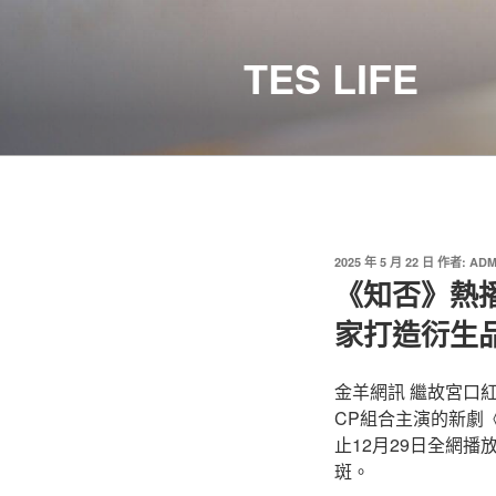
跳
至
TES LIFE
主
要
內
容
發
2025 年 5 月 22 日
作者:
ADM
佈
​《知否》熱
於
家打造衍生
金羊網訊 繼故宮口
CP組合主演的新劇
止12月29日全網播
斑。