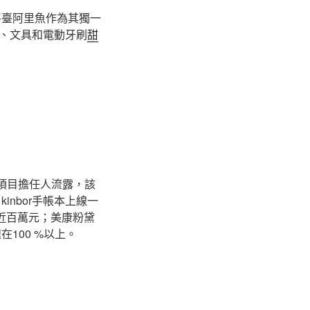
平臺阿里魚作為其獨一
、文具和電動牙刷
甜
干項目擔任人流露，該
nbor手帳本上線一
近百萬元；美康粉黛
100 %以上。