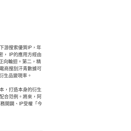
下游搜索優質IP，年
密， IP的應用方經由
正向輪迴。第二，精
電商搜刮汗青數據可
衍生品變現率。
本，打造本身的衍生
配合范例。將來，阿
務開闢、IP受權「今