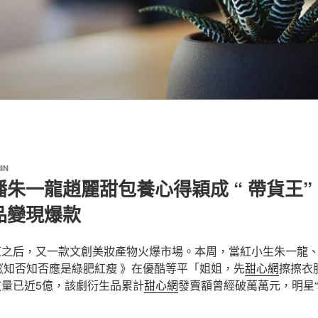
IN
播朱一龍趙麗甜包養心得穎成 “ 帶貨王
品變現爆款
紅之后，又一款文創美妝產物火爆市場。本周，當紅小生朱一龍
《知否知否應是綠肥紅瘦 》在優酷等平「姐姐，先
甜心網
擦擦衣
放量已近5億，該劇衍生品累計
甜心網
發賣額曾經破萬萬元，明星“