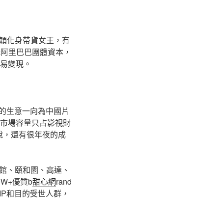
穎化身帶貨女王，有
托阿里巴巴團體資本，
貿易變現。
場的生意一向為中國片
市場容量只占影視財
說，還有很年夜的成
館、頤和園、高達、
W+優質b
甜心網
rand
IP和目的受世人群，