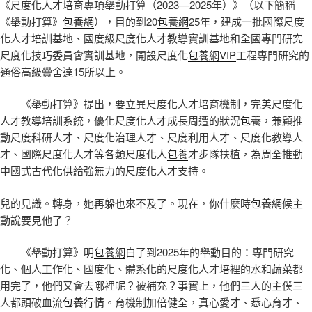
《尺度化人才培育專項舉動打算（2023—2025年）》（以下簡稱
《舉動打算》
包養網
），目的到20
包養網
25年，建成一批國際尺度
化人才培訓基地、國度級尺度化人才教導實訓基地和全國專門研究
尺度化技巧委員會實訓基地，開設尺度化
包養網VIP
工程專門研究的
通俗高級黌舍達15所以上。
《舉動打算》提出，要立異尺度化人才培育機制，完美尺度化
人才教導培訓系統，優化尺度化人才成長周遭的狀況
包養
，兼顧推
動尺度科研人才、尺度化治理人才、尺度利用人才、尺度化教導人
才、國際尺度化人才等各類尺度化人
包養
才步隊扶植，為周全推動
中國式古代化供給強無力的尺度化人才支持。
兒的見識。轉身，她再躲也來不及了。現在，你什麼時
包養網
候主
動說要見他了？
《舉動打算》明
包養網
白了到2025年的舉動目的：專門研究
化、個人工作化、國度化、體系化的尺度化人才培裡的水和蔬菜都
用完了，他們又會去哪裡呢？被補充？事實上，他們三人的主僕三
人都頭破血流
包養行情
。育機制加倍健全，真心愛才、悉心育才、