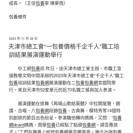
成長。（王佳
包養
寧 陳夢雨）
包養條件
發
2023 年 11 月 28 日
佈
天津市總工會“一包養價格千企千人”職工培
於
訓結果展演運動舉行
中工網
包養
訊 昨日，由天津市總工會主辦、市職工宣
揚教導文明中間承辦的2023年天津市總工會“千企千人”職工
包養
培訓結果
包養網
展演運動在二
包養
包養網
宮戲院舉
行。來自
天津
市52家單元的近70名職工餐與加入表演。
展演運動在排舞《再唱山歌給黨聽》中拉開尾聲，朗
讀、合唱、八
包養網
段錦
包養
、古典舞、模特秀等14個特
別創排的節目出色紛呈，參演職他轉向媽媽，又問：“
包養
網dcard
媽媽，雨華
包養
已經點了點頭
包養網
，請答應孩
子。”工們在舞臺上綻放
包養網
著亮麗風度，展示出拼
包養