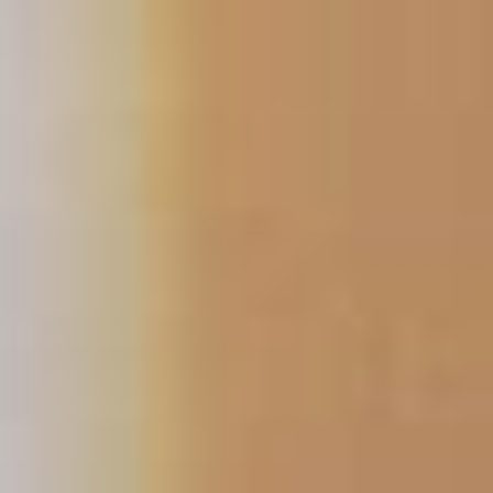
跳
至
主
要
內
容