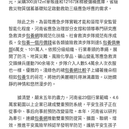
元，采購300頂12㎡單帳篷和12167床棉被彌補進庫，省級
救災物質儲蓄基礎知足啟動救助三級應急呼應的需求。
除此之外，為晉陞應急步隊實戰才能和晉陞平安監管
智能化程度，河南省應急治理部分支撐和領導專門研究應
急救濟步
包養網
隊規范化扶植、社會救濟步隊規范有序成
長。全
包養一個月價錢
省各類搶險救濟步隊到達5.
包養俱樂
部
6萬支、101萬人。依照分級組織、行業牽頭的準繩，展
開了防汛、地質災難、風險化學品、礦山變亂等應急救濟
交鋒練兵運動790余場次，步隊介入人數5.4萬余人次衣服
也一樣。優雅的。淺綠色的裙
包養網比較
子上繡著幾朵栩
栩如
包養
生的荷花，將她的美麗襯托得淋漓盡致。以她嫻
靜的神情和悠然漫步的。
據清楚，顛末五年的盡力，河南省23個行業範疇、4.6
萬家範圍以上企業已建成雙重預防系統，平安生孩子正在
從事中、事后向事前預防改變晉陞。本年，河南省以研判
為牽引，連續
包養網
推動雙重預防提質、擴面、聯網、增
效，推進平安風險早辨認早發明早防范，護航平安生孩子