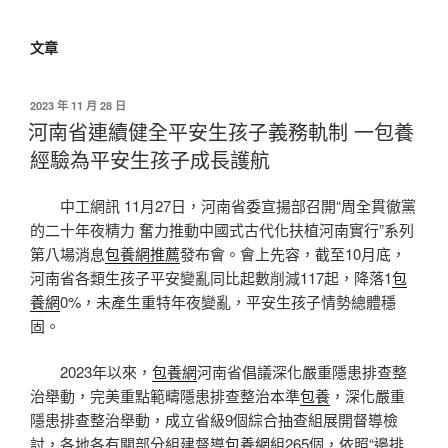
文章
發
2023 年 11 月 28 日
佈
河南省連續健全平安生孩子義務軌制 一包養
於
經驗為平安生孩子成長護航
中工網訊 11月27日，河南省委宣揚部召開“周全貫徹黨
的二十年夜精力 奮力推動中國式古代化扶植河南實行”系列
第八場消息
包養網推薦
發布會。會上先容，截至10月底，
河南省各類生孩子平安變亂同比起數削減117起，降落1
包
養網
0%，未產生重特年夜變亂，平安生孩子情勢總體穩
固。
2023年以來，
包養網
河南省倡議深化嚴重隱患排查整
治舉動，完美重點範疇隱患排查整治本準
包養
，深化嚴重
隱患排查整治舉動，成立省級9個綜合抽查組展開督導檢
討，各地各有關部分組建督導
包養網
組265個，依照“邊排