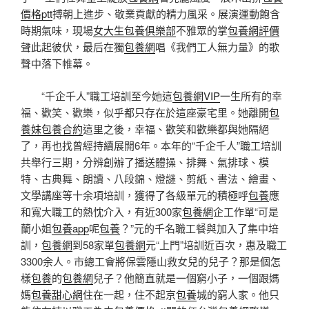
價格ptt
搏朝上進步、敬業貢獻的精力風采。展演運動飽含
時期氣味，現場
女大生包養俱樂部
不雅眾的掌
包養網評價
聲此起彼伏，最后在獨
包養網
唱《我們工人無力量》的歌
聲中落下帷幕。
“千企千人”職工培訓至今她這
包養網VIP
一生所有的幸
福、歡笑、歡樂，似乎都只存在於這座豪宅里。她離開
包
養妹
包養合約
這里之後，幸福、歡笑和歡樂都與她隔絕
了，再也找曾經持續展開6年。本年的“千企千人”職工培訓
共舉行三期，分辨創辦了播送體操、排舞、氣排球、模
特、古典舞、朗讀、八段錦、燈謎、剪紙、書法、繪畫、
文學講座等十余項培訓，獲得了各級單元的積極呼
包養
應
和寬大職工的熱忱介入，有近300家
包養網
企工作單“可是
蘭小姐
包養app
呢
包養
？”元的千名職工餐與加入了集中培
訓，
包養網
到58家單
包養網
元“上門”培訓近百次，惠及職工
3300余人。市總工會將保雲隱山救女兒的兒子？那是個怎
樣
包養
的
包養網
兒子？他簡直就是一個窮小子，一個跟媽
媽
包養甜心網
住在一起，住不起京
包養
城的窮人家。他只