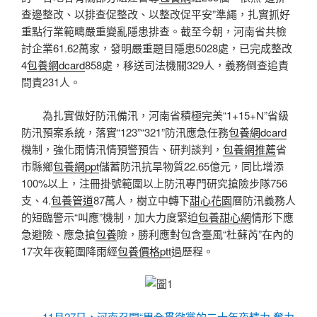
查邊整改、以排查促整改、以整改促平安”準繩，扎實抓好
重點行業範疇嚴重變亂隱患排查。截至今朝，河南省共檢
討企業61.62萬家，發明嚴重題目隱患5028處，已完成整改
4
包養網dcard
858處，移送司法機關329人，義務倒查追責
問責231人。
為扎實做好防汛備汛，河南省積極完美“1+15+N”省級
防汛預案系統，落實“123”“321”防汛應急任務
包養網dcard
機制，強化雨情汛情預警預告、研判談判，
包養網推薦
省
市縣鄉
包養網ppt
儲蓄防汛抗旱物質22.65億元，同比增添
100%以上，注冊掛號範圍以上防汛專門研究搶險步隊756
支、4.
包養管道
87萬人，樹立中轉下
甜心花園
層防汛義務人
的短臨警示“叫應”機制，加大力度緊迫
包養甜心網
情形下應
急避險、應急搶
包養
險，勝利應對包含臺風“杜蘇芮”在內的
17次年夜範圍降雨經
包養價格ptt
過歷程。
11月27日，河南召開“周全貫徹黨的二十年夜精力 奮力