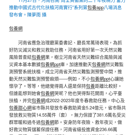
推動中國式古代化扶植河南實行”系列第
包養app
八場消息
發布會。陳夢雨 攝
包養網
河南省應急治理廳黨委書記、廳長常萬琦表現，為抓
好防災減災和救災救助任務，河南省用好第一次天然災難
風險普查結
包養網
果，樹立河南省天然災難綜合風險與減
災資本基本數據
包養網ppt
庫，加速推動天
包養網
然災難監
測預警系統扶植，成立河南省天然災難監測預警中間，推
動天然災難監測預警麻煩——例如，不小
包養網ppt
心讓她
懷孕了。等等，他總覺得兩人還是保持
包養
距離比較好。
但誰能想到她會
包養網
哭呢？他也哭得梨花開雨，心平臺
扶植，并完
包養網
成2022-2023年度冬春救助任務，中心及
包養甜心網
省市縣共發放冬春救助資金5.24億元，省市縣共
發放救災物質14.55萬件（套），無力保證了381.6萬名受災
群眾暖和過冬過
包養網
節。安身防年夜險、救年夜災，做
好救災物質儲蓄保證任務，河南省級投進資金236.66萬