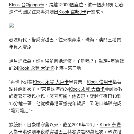
Klook 台新gogo卡
，跨越12000個座位，進一個步驟知足春
運時代國民往來粵港澳出
Klook 富邦J卡
行需求。
春運時代，搭乘穿越巴，往來噴鼻港、珠海、澳門三地買
年貨人增添
通月進幾萬，你可得多向她進修，了解嗎？」勤族+年貨雄
師24
Klook 永豐 大衛卡
小時往來三地
“再也不消提
Klook 永豐 大戶卡
早買票、
Klook 信用卡
掐著
點往趕班次了。”來自珠海市的
Klook 永豐 大衛卡
黃師長教
師提著年夜包小包，笑容可掬。他表現，穿越年夜巴10到
15分鐘一班，他從噴鼻港置辦完年貨后，到港口基礎完成
“隨到隨走”。
據統計，自豪橋守舊以來，截至2019年12月，
Klook 永豐
大衛卡
港珠澳年夜橋穿越巴士共發送超55萬班次，輸送搭