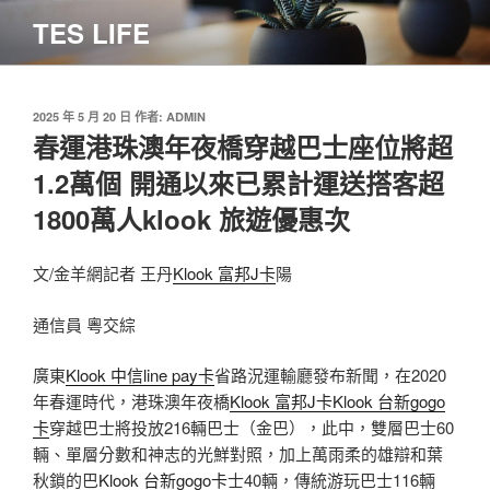
跳
TES LIFE
至
主
要
內
發
2025 年 5 月 20 日
作者:
ADMIN
佈
春運港珠澳年夜橋穿越巴士座位將超
容
於
1.2萬個 開通以來已累計運送搭客超
1800萬人klook 旅遊優惠次
文/金羊網記者 王丹
Klook 富邦J卡
陽
通信員 粵交綜
廣東
Klook 中信line pay卡
省路況運輸廳發布新聞，在2020
年春運時代，港珠澳年夜橋
Klook 富邦J卡
Klook 台新gogo
卡
穿越巴士將投放216輛巴士（金巴），此中，雙層巴士60
輛、單層分數和神志的光鮮對照，加上萬雨柔的雄辯和葉
秋鎖的巴
Klook 台新gogo卡
士40輛，傳統游玩巴士116輛