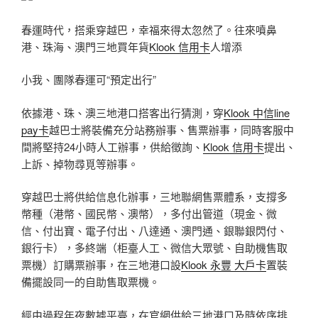
春運時代，搭乘穿越巴，幸福來得太忽然了。往來噴鼻
港、珠海、澳門三地買年貨
Klook 信用卡
人增添
小我、團隊春運可“預定出行”
依據港、珠、澳三地港口搭客出行猜測，穿
Klook 中信line
pay卡
越巴士將裝備充分站務辦事、售票辦事，同時客服中
間將堅持24小時人工辦事，供給徵詢、
Klook 信用卡
提出、
上訴、掉物尋覓等辦事。
穿越巴士將供給信息化辦事，三地聯網售票體系，支撐多
幣種（港幣、國民幣、澳幣），多付出管道（現金、微
信、付出寶、電子付出、八達通、澳門通、銀聯銀閃付、
銀行卡），多終端（柜臺人工、微信大眾號、自助機售取
票機）訂購票辦事，在三地港口設
Klook 永豐 大戶卡
置裝
備擺設同一的自助售取票機。
經由過程年夜數據平臺，在官網供給三地港口及時依序排