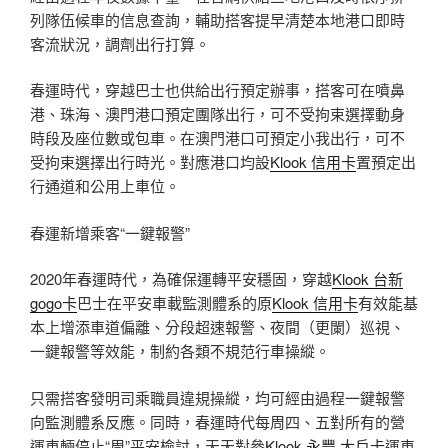
列隊伍候車的信息查詢，輔助搭客提早清楚本地港口即時
客流狀況，調劑出行打算。
春運時代，穿越巴士也供給出行預定辦事，搭客可在噴鼻
港、珠海、澳門港口預定團隊出行，可不受拘束選擇動身
時段及座位數或包車。在澳門港口可預定小我出行，可不
受拘束選擇出行時光。對應港口均設
Klook 信用卡
置預定出
行通道和公用上車位。
春運新增乘客“一鍵報警”
2020年春運時代，為確保運轉平安穩固，穿越
Klook 台新
gogo卡
巴士在平安車載監測體系的原
Klook 信用卡
有效能基
本上增添車道偏離、分段超速報警、夜間（更闌）巡視、
一鍵報警等效能，制約各類不規范行車操縱。
只需搭客發明司乘職員違規操縱，均可經由過程一鍵報警
向監測體系反應。同時，春運時代每周四、五對所有的營
運車輛停止“周”平安檢討，天天對參
Klook 永豐 大戶卡
運車