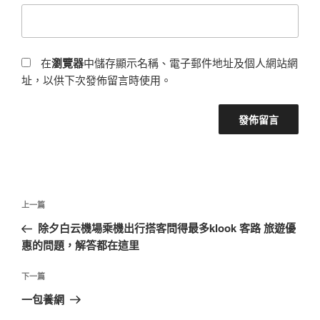
在
瀏覽器
中儲存顯示名稱、電子郵件地址及個人網站網
址，以供下次發佈留言時使用。
文
上
上一篇
章
一
除夕白云機場乘機出行搭客問得最多klook 客路 旅遊優
導
篇
惠的問題，解答都在這里
覽
文
章
下
下一篇
一
一包養網
篇