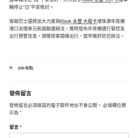
輛停止“日”平安檢討。
穿越巴士還將加大力度與
Klook 永豐 大衛卡
港珠澳年夜橋
港口治理單元和諧聯運辦法，實時發布年夜橋通行管控及
出行預警信息，領導搭客錯峰出行，提早做好防范辦法。
標
[DB:标签]
籤
發佈留言
發佈留言必須填寫的電子郵件地址不會公開。
必填欄位標
示為
*
留言
*