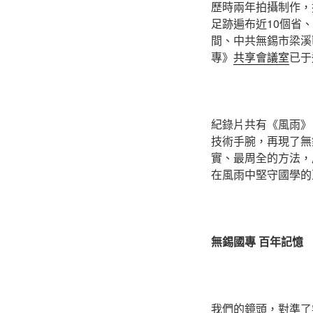
歷時兩年拍攝制作，
足跡遍布近10個省
間、中共無錫市梁溪
專》
共享會議室
已于
紀錄片共有《風雨》
技術手腕，再現了無
實、最周全的方法，
在風雨中堅守國學的
無錫國專 百年記憶
我們的鏡頭，對準了