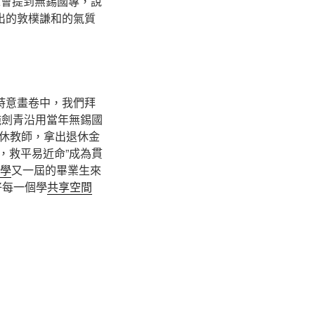
總會提到無錫國專，說
出的敦樸謙和的氣質
詩意畫卷中，我們拜
施劍青沿用當年無錫國
休教師，拿出退休金
，救平易近命”成為貫
教學
又一屆的畢業生來
好每一個學
共享空間