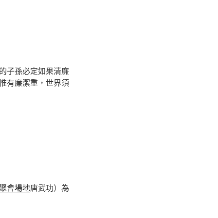
的子孫必定如果清廉
惟有廉潔重，世界須
聚會場地
唐武功）為