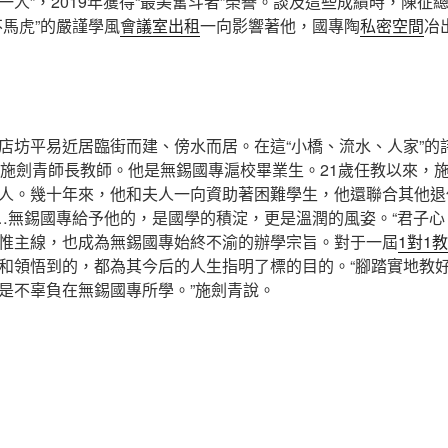
一人”，2019年獲得“最美奮斗者”榮譽。談及這些成績時，陳征
不馬虎”的嚴謹學風
會議室出租
一向影響著他，國專陶
私密空間
冶
店坊平易近居臨街而建、傍水而居。在這“小橋、流水、人家”的
的施劍青師長教師。他是無錫國專滬校畢業生。21歲任教以來，
人。幾十年來，他和夫人一向資助著困難學生，他還聯合其他退
……無錫國專給予他的，是國學的積淀，更是溫潤的風姿。“君子心
惟主線，也成為無錫國專始終不渝的辦學宗旨。對于一屆
1對1
和領悟到的，都為其今后的人生指明了標的目的。“腳踏實地教
是不辜負在無錫國專所學。”施劍青說。