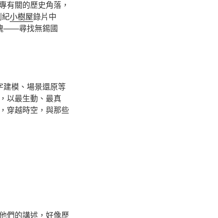
專有關的歷史角落，
劇紀
小樹屋
錄片中
魂——尋找無錫國
字建模、場景還原等
，以最生動、最真
，穿越時空，與那些
他們的講述，好像歷