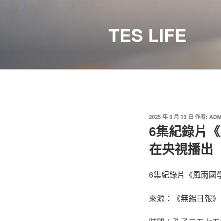
跳
至
TES LIFE
主
要
內
容
發
2025 年 3 月 13 日
作者:
ADM
佈
​6集紀錄
於
在央視播出
6集紀錄片《風雨國
來源：《無錫日報》