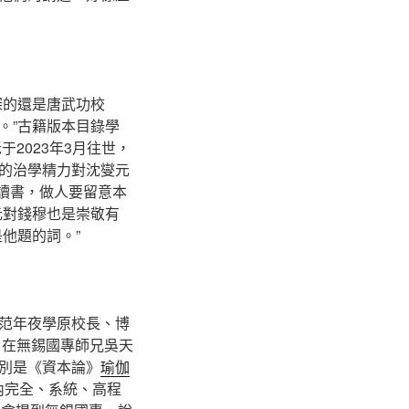
深的還是唐武功校
。”古籍版本目錄學
于2023年3月往世，
的治學精力對沈燮元
往讀書，做人要留意本
元對錢穆也是崇敬有
他題的詞。”
范年夜學原校長、博
。在無錫國專師兄吳天
別是《資本論》
瑜伽
內完全、系統、高程