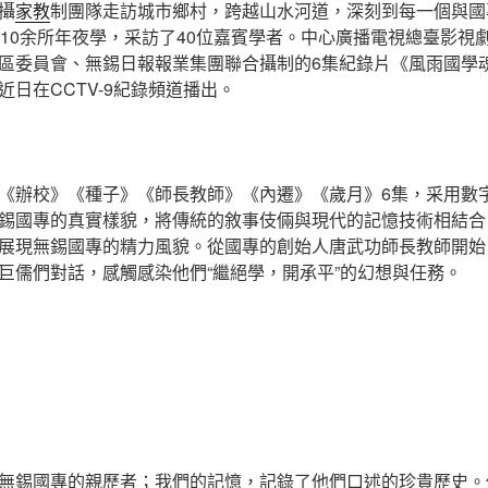
攝
家教
制團隊走訪城市鄉村，跨越山水河道，深刻到每一個與國
、10余所年夜學，采訪了40位嘉賓學者。中心廣播電視總臺影視
區委員會、無錫日報報業集團聯合攝制的6集紀錄片《風雨國學
近日在CCTV-9紀錄頻道播出。
《辦校》《種子》《師長教師》《內遷》《歲月》6集，采用數
錫國專的真實樣貌，將傳統的敘事伎倆與現代的記憶技術相結合
展現無錫國專的精力風貌。從國專的創始人唐武功師長教師開始
巨儒們對話，感觸感染他們“繼絕學，開承平”的幻想與任務。
無錫國專的親歷者；我們的記憶，記錄了他們口述的珍貴歷史。