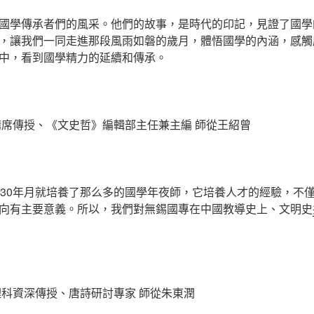
國學傳承者們的風采。他們的故事，是時代的印記，見證了國學
，讓我們一同走進那段風雨如磐的歲月，體悟國學的內涵，感觸
中，看到國學精力的延續和傳承。
講席傳授、《文史哲》編輯部主任兼主編 師從王紹曾
紀30年月就培養了那么多的國學年夜師，它培養人才的經驗，不
向有主要意義。所以，我們對無錫國專在中國教導史上、文明史
理科資深傳授、唐詩研討專家 師從朱東潤