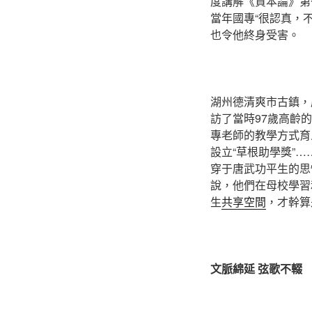
度講解《資本論》第
當年國專“很認真，
也令他終身受害。
湖州德清爽市古鎮，
訪了當時97歲高齡
專老師的教學方式育
設立“草根助學獎”
穿于唐武功平生的思
說，他們在母校學習
生
共享空間
，才幹算
文脈綿延 弦歌不輟