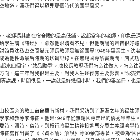
空地道，讓我們得以窺見那個時代的國學風采。
學、老鄉馮其庸在宿舍睡的是高低鋪。說起當年的老師，印象最
給學生講《詩經》，雖然他眼睛看不見，但他朗誦的聲音很好聽
討館員沈
私密空間
燮元師長教師是無錫國專1948年畢業生。沈老
成為他性命最后時期的珍貴記錄。在無錫國專讀書期間，唐武功
結起來四個字，‘敦品勵學’，唐校長教導我們怎么往做人，怎么
方向，這三年對我很是主要，對我人生途徑有主要影響。”沈燮
國專講課，時間很長，一講就是好幾個小時，我們的畢業冊，也是
山校區旁的教工宿舍華南新村，我們采訪到了耄耋之年的福建師
學家和教導家陳征。他是1949年從無錫國專走出的優秀畢業生
愛詩、讀詩、寫詩，到轉行將畢生精神投進馬克思主義經濟學特
陳征寫作出書了《〈資本論〉解說》等30余部專著，被譽為“國