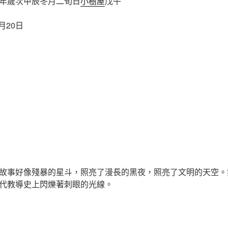
年歲次甲辰冬月二旬日
小樹屋
戊午
月20日
故事好像殘暴的星斗，照亮了漫長的黑夜，照亮了文明的天空。
代教導史上閃爍著刺眼的光線。