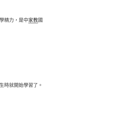
學精力，是中
家教
國
生時就開始學習了。