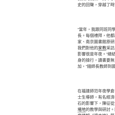
史的回聲，穿越了時
“當年，我跟同班同
長。每個禮拜，他都
家、南京圖書館原研
我們對他的
家教
采訪
影響很是年夜。“總
身的操行，讀書要無
加，“錢師長教師到
在福建師范年夜學倉
士生導師，有名經濟
石的影響下，陳征從
場地
的教學與研討。