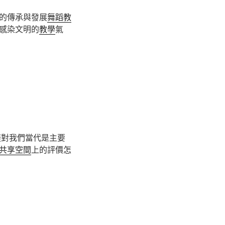
的傳承與發展
舞蹈教
感染文明的
教學
氣
僅對我們當代是主要
共享空間
上的評價怎