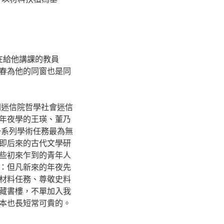
在給他講課的教員
春為他的同窗也是同
國迷信院哲學社會迷信
年夜學的王瑛、董乃
一系列學術任務最為無
即后來的古代文學研
些初來乍到的青年人
：但凡新來的年夜先
材料任務、尊敬史料
藏書樓，不單加入我
本也長短常可貴的。