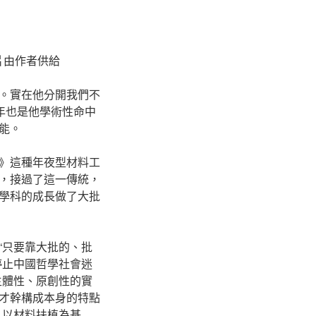
片由作者供給
。實在他分開我們不
十年也是他學術性命中
能。
》這種年夜型材料工
，接過了這一傳統，
學科的成長做了大批
“只要靠大批的、批
停止中國哲學社會迷
主體性、原創性的實
才幹構成本身的特點
。以材料扶植為基