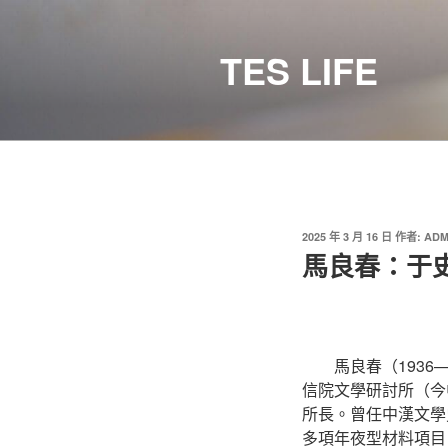
跳
至
TES LIFE
主
要
內
容
發
2025 年 3 月 16 日
作者:
ADM
佈
馬良春：于
於
馬良春（193
信院文學研討所（今
所長。曾任中漢文學
多項年夜型材料項目