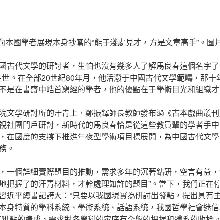
向本國學者展現本身抄寫的“能于淺處見才，方是文章高手”。圖
國古代文學的研討者，生怕也沒有幾多人了解馬良春這個名字了
年往世。在全部20世紀80年月，他活潑于中國古代文學範疇，那
不是在書齋中皓首窮經的學者，他的優點在于學術目光和組織才
院文學研討所的汗青上，鄭振鐸師長教師發布過《古本戲曲叢刊
視社團門戶研討，新時代的馬良春恰是從這些教員輩的學者手中
，在國度的支撐下推進年夜型學術項目標展開，為中國古代文學
務。
，一個詳細實際題目的推動，需求多年的沉著鉆研，空言有益，
地把握了的汗青材料，才幹處理如許的題目”。當下，我們正在
習近平總書記誇大：“只要以我國現實為研討出發點，提出具有
本身特質的學科系統、學術系統、話語系統，我國哲學社會迷信
不雅點的構成，需求對各學科的家底有全盤的把握和體系的收拾