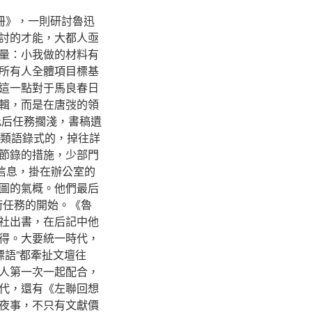
冊》，一則研討魯迅
討的才能，大都人亟
量：小我做的材料有
所有人全體項目標基
這一點對于馬良春日
輯，而是在唐弢的領
此后任務擱淺，書稿遺
分類語錄式的，掉往詳
節錄的措施，少部門
信息，掛在辦公室的
圖的氣概。他們最后
術任務的開始。《魯
社出書，在后記中他
得。大要統一時代，
標語”都牽扯文壇往
人第一次一起配合，
代，還有《左聯回想
夜事，不只有文獻價