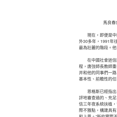
馬良春
現在，即便是中
外30多年，1991
最為壯麗的階段。他
在中國社會迷信
程，唐弢師長教師重
并和他的同事們一路
基本性、前瞻性的任
恩格斯已經指出
評地審查過的、充足
信三年夜系統扶植，
際不雅點，構建具有
和上風。”新的實際