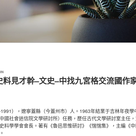
IN
史料見才幹–文史–中找九宮格交流國作
6—1991），遼寧蓋縣（今蓋州市）人。1963年結業于吉林年夜
中國社會迷信院文學研討所）任務，歷任古代文學研討室主任，
史料學學會會長。著有《魯迅思惟研討》《惴惴集》，主編《中
。