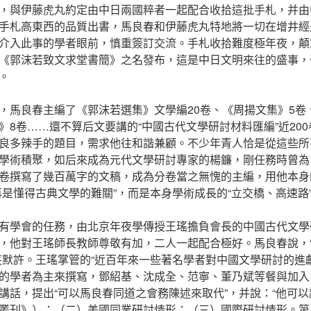
，與伊藤虎丸約定由中日兩國粹者一起配合收拾這批手札，并由
手札高東西的品質出書，馬良春和伊藤虎丸特地將一切在增井經
介入此事的學者眼前，慎重簽訂交流。手札收拾難度極年夜，顛
《郭沫若致文求堂書簡》之名發布，這是中日文明來往的盛事，
。
，馬良春主編了《郭沫若選集》文學編20卷、《周揚文集》5卷
》8卷……還不算后文要講的“中國古代文學研討材料匯編”近20
良多辣手的題目，需求他往和諧兼顧。不少年青人恰是從這些所
學術積聚，如后來成為元代文學研討專家的楊鐮，剛任務時曾為
卷撰寫了幾百萬字的文稿，成為分卷當之無愧的主編，用他本身
再是懂得古典文學的難關”，而是本身學術成長的“立交橋、高速路
有學會的任務，由北京年夜學傳授王瑤擔負會長的中國古代文學研
，他對王瑤師長教師尊敬有加，二人一起配合極好。馬良春說，
笑默許。王瑤掌管的“近百年來一些著名學者對中國文學研討的進
的學者為主來撰寫，鄧紹基、沈成全、范寧、董乃斌等餐與加入。
講話，提出“可以馬良春同道之會務陳述來取代”，并說：“他可
叢刊》）；（二）美國同業研討情形；（三）國際研討情形。第