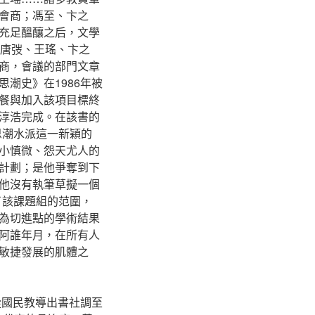
會商；馮至、卞之
充足醞釀之后，文學
，唐弢、王瑤、卞之
商，會議的部門文章
潮史》在1986年被
餐與加入該項目標終
淳浩完成。在該書的
思潮水派這一新穎的
小慎微、怨天尤人的
計劃；是他爭奪到下
他沒有執筆草擬一個
了該課題組的范圍，
為切進點的學術結果
阿誰年月，在所有人
敏捷發展的肌體之
從國民教導出書社調至