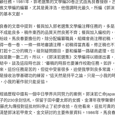
顧任務。1981年，郭老選集的文學編20卷正式由馬良春接辦。
進文學編的編纂，尤其是黃淳浩，他借調時光最久，所編《郭沫
的基本文獻。
良春的文章中提到，餐與加入郭老選集文學編注釋任務的，多是
不成能良多，稿件東西的品質天然良莠不齊；餐與加入編校的，
紛歧。馬良春要擔任的，除分配編纂職員，組織會商注釋初稿，
得一卷一卷、一條一條地審讀注釋。初稿得當真看，修正稿也不
打起十二分的精力。碰到疑問題目，要和編纂一路磋商處理。任
說是數一數二的。所以，《郭沫若選集》文學編得以順遂出書，
結中，談及這段時也說：“審稿的時辰也要兼作校勘任務。如許
來，這份任務是苦的，但從中受害很多，迫使我學到良多常識，
是接收治學基礎功的練習。”這天然是持平之論，只是一小我的
，小我的著作就只能妥協。
經過歷程中還有一個中日學界共同努力的案例。郭沫若亡命japan
子的230余封信札，保留于田中慶太郎的女婿、金澤年夜學聲譽
漢學家伊藤虎丸傳授對這批材料停止了初步收拾，在他看來，這批可貴
清楚郭沫若甲骨文、金文研討的主要佈景資料。1986年，馬良