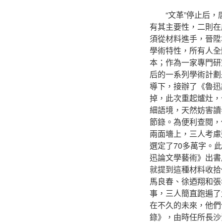
“文革”停止后
有其主要性，二則在
須從材料進手，晉陞
學術特性，所有人全
本；作為一家專門研
后的一系列學術計劃
導下，接辦了《魯迅
掉，此次重起爐灶，
細語境，天然妨害讀
節錄。為便利查閱，
兩面墻上，三人考慮
選定了70多萬字。
迅論文學藝術》出書
就提到這種材料收拾
馬良春、徐迺翔和張
事，三人簡直跑遍了
在不久的未來，他們
錄》，由時任所長沙