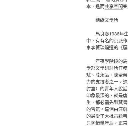
本，進而
共享空間
完
結緣文學所
馬良春1936
中，有有名的京派作
事李葆琰編選的《廢
年夜學階段的馬
學部文學研討所任務
斌、陸永品、陳全榮
力的支撐者之一。進
討室）的青年人說話
印象最深的，就是唐
生，都必需先到藏書
的習氣。這個由汪蔚
的最愛了大批古籍善
只惋惜幾年后，正常