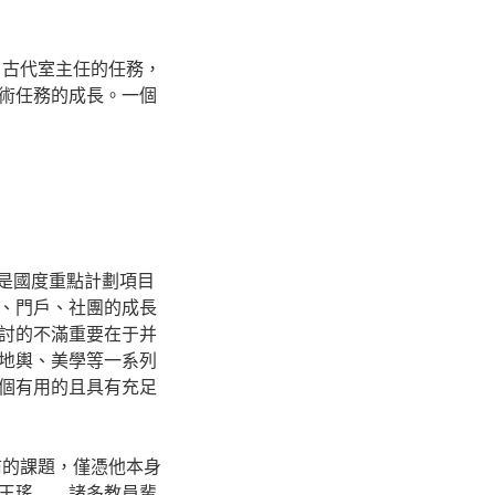
了古代室主任的任務，
術任務的成長。一個
程是國度重點計劃項目
、門戶、社團的成長
討的不滿重要在于并
地輿、美學等一系列
個有用的且具有充足
前的課題，僅憑他本身
王瑤……諸多教員輩