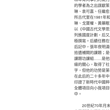
的學者為之出謀獻策
琳、袁可嘉、任繼愈
所古代室在1981年
琳、戈寶權、黃藥眠
以《中國古代文學思
列進國度計劃，后又
極撰寫。后續任務在
后記中，張年夜明滿
拾遺補闕的課題；是
課題功課組……是他
級的關心，取得了社
字，但他的功勞是第
在此后的二十多年中
印證了新時代中國粹
全體項目向小我項目
中。
20世紀70年