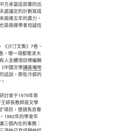
中方承當這部書的出
夫處議定的計劃寫成
末兩邊五年的盡力，
也是兩邊學者坦誠信
、《沙汀文集》7卷、
0卷，哪一項都需求大
有人全體項目標編輯
《中國文學
講座場地
的話說，那些冷僻的
”。
討會于1979年景
“王師長教師是文學
獻”項目，便請馬良春
1982年的學會年
以講三個內在的事務：
三項他已寫成歸納綜