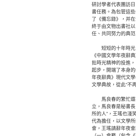
研討學者代表團訪日
書任務。為包管這些
了《備忘錄》，并在
終于由文物出書社以
任、共同努力的典范
短短的十年時光
《中國文學年夜辭典
批時光精神的投進，
起步，開端了本身的
年夜辭典》現代文學
文學典故，從此“不
馬良春的繁忙還
立，馬良春是秘書長
所的人”，王瑤也淺
代為擔任，以文學所
會，王瑤請辭年夜會
（一）會務（包含《