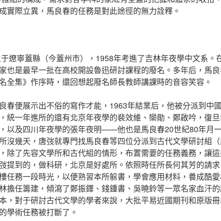
成實際立異，馬良春的任務是對此途徑的無力詮釋。
年生于遼寧蓋縣（今蓋州市），1958年考進了吉林年夜學中文系。
家也是最早一批在高校開設魯迅研討課程的廢名。多年后，馬良
名全集》作序時，還回想起廢名師長教師講課時的音容笑容。
良春便展示出不俗的寫作才能，1963年結業后，他被分派到中
，統一年進所的還有北京年夜學的裴效維、欒勛、鄭啟吟，復旦
，以及四川年夜學的張年夜明——他也是馬良春20世紀80年月
所沒幾天，唐弢就專門找馬良春等四位分派到古代文學研討組（
，除了先容文學所和古代組的情形，布置需要的任務義務，讓這
弢提到的，做科研，北京是好處所。依照時任所長何其芳的請求
樓任務一段時光，以便熟習本所躲書，學會應用材料，養成酷愛
林擔任籌建，傾瀉了鄭振鐸、錢鍾書、吳曉鈴等一眾名家血汗的
本，對于研討古代文學的學者來說，大批平易近國期刊和原版冊
的學術任務被打斷了。