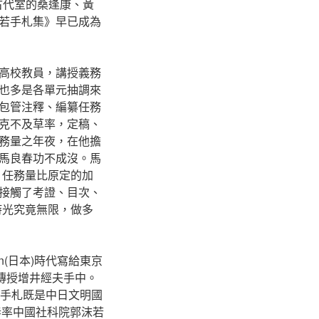
古代室的桑逢康、黃
若手札集》早已成為
高校教員，講授義務
也多是各單元抽調來
包管注釋、編纂任務
克不及草率，定稿、
務量之年夜，在他擔
馬良春功不成沒。馬
，任務量比原定的加
接觸了考證、目次、
時光究竟無限，做多
(日本)時代寫給東京
傳授增井經夫手中。
的手札既是中日文明國
春率中國社科院郭沫若