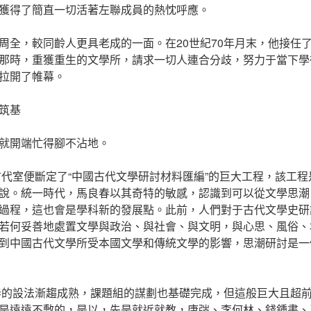
獲得了簡直一切活著左聯成員的熱忱呼應。
周全，較同齡人更具老成的一面。在20世紀70年月末，他接任
那時，重獲重生的文學所，請求一切人連合分歧，努力于當下學
拉開了帷幕。
筑基
就開端忙得腳不沾地。
所古代室便斷定了“中國古代文學研討材料匯編”的巨大工程，該工
說。統一時代，馬良春以其奇特的敏感，認識到可以從文學思潮
過程，這也會是學科新的發展點。此前，人們對于古代文學史研
若何妥善地處置文學與政治、與社會、與文明，與心思、風俗、
到中國古代文學所受本國文學和傳統文學的影響，思潮研討是一
良春的設法漸趨成熟，課題組的謀劃也基礎完成，但這般巨大且超
是遠遠不敷的，是以，先是就近就教，唐弢、李何林、錢鍾書、