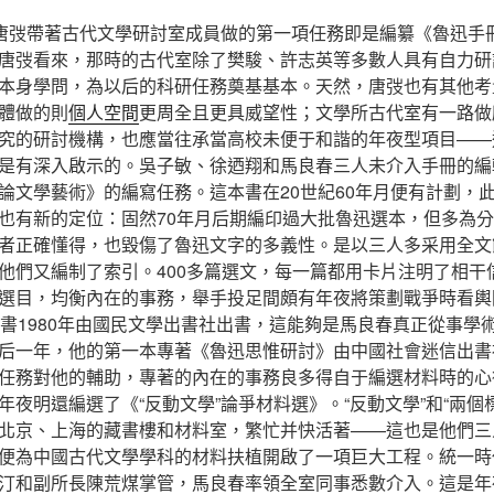
，唐弢帶著古代文學研討室成員做的第一項任務即是編纂《魯迅手
唐弢看來，那時的古代室除了樊駿、許志英等多數人具有自力研
本身學問，為以后的科研任務奠基基本。天然，唐弢也有其他考
體做的則
個人空間
更周全且更具威望性；文學所古代室有一路做
究的研討機構，也應當往承當高校未便于和諧的年夜型項目——
是有深入啟示的。吳子敏、徐迺翔和馬良春三人未介入手冊的編
論文學藝術》的編寫任務。這本書在20世紀60年月便有計劃，
也有新的定位：固然70年月后期編印過大批魯迅選本，但多為
者正確懂得，也毀傷了魯迅文字的多義性。是以三人多采用全文
他們又編制了索引。400多篇選文，每一篇都用卡片注明了相干
選目，均衡內在的事務，舉手投足間頗有年夜將策劃戰爭時看輿
此書1980年由國民文學出書社出書，這能夠是馬良春真正從事學
后一年，他的第一本專著《魯迅思惟研討》由中國社會迷信出書
任務對他的輔助，專著的內在的事務良多得自于編選材料時的心
年夜明還編選了《“反動文學”論爭材料選》。“反動文學”和“兩個
北京、上海的藏書樓和材料室，繁忙并快活著——這也是他們三
便為中國古代文學學科的材料扶植開啟了一項巨大工程。統一時
汀和副所長陳荒煤掌管，馬良春率領全室同事悉數介入。這是年