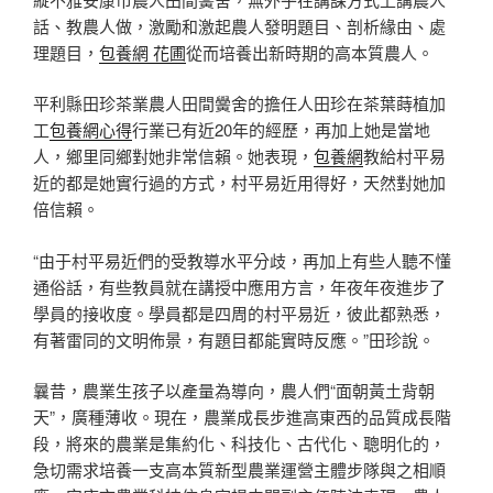
話、教農人做，激勵和激起農人發明題目、剖析緣由、處
理題目，
包養網 花圃
從而培養出新時期的高本質農人。
平利縣田珍茶業農人田間黌舍的擔任人田珍在茶葉蒔植加
工
包養網心得
行業已有近20年的經歷，再加上她是當地
人，鄉里同鄉對她非常信賴。她表現，
包養網
教給村平易
近的都是她實行過的方式，村平易近用得好，天然對她加
倍信賴。
“由于村平易近們的受教導水平分歧，再加上有些人聽不懂
通俗話，有些教員就在講授中應用方言，年夜年夜進步了
學員的接收度。學員都是四周的村平易近，彼此都熟悉，
有著雷同的文明佈景，有題目都能實時反應。”田珍說。
曩昔，農業生孩子以產量為導向，農人們“面朝黃土背朝
天”，廣種薄收。現在，農業成長步進高東西的品質成長階
段，將來的農業是集約化、科技化、古代化、聰明化的，
急切需求培養一支高本質新型農業運營主體步隊與之相順