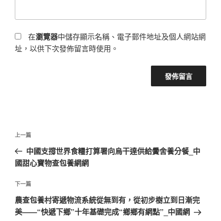
在
瀏覽器
中儲存顯示名稱、電子郵件地址及個人網站網
址，以供下次發佈留言時使用。
文
上
上一篇
章
一
中國支撐世界食糧打算署向烏干達供給黌舍養分餐_中
導
篇
國甜心寶物查包養網網
覽
文
章
下
下一篇
一
農查包養村寄遞物流系統從無到有，從初步樹立到日漸完
篇
美——“快遞下鄉”十年基礎完成“鄉鄉有網點”_中國網
文