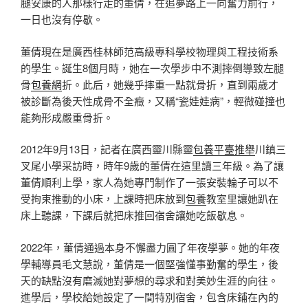
腿安康的人那樣行走的董倩，在追夢路上一向奮力前行，
一日也沒有停歇。
董倩現在是廣西桂林師范高級專科學校物理與工程技術系
的學生。誕生8個月時，她在一次學步中不測摔倒導致左腿
骨
包養網
折。此后，她幾乎摔重一點就骨折，直到兩歲才
被診斷為後天性成骨不全癥，又稱“瓷娃娃病”，輕微碰撞也
能夠形成嚴重骨折。
2012年9月13日，記者在廣西靈川縣靈
包養平臺推舉
川鎮三
叉尾小學采訪時，時年9歲的董倩在這里讀三年級。為了讓
董倩順利上學，家人為她專門制作了一張安裝輪子可以不
受拘束推動的小床，上課時把床放到
包養
教室里讓她趴在
床上聽課，下課后就把床推回宿舍讓她吃飯歇息。
2022年，董倩通過本身不懈盡力圓了年夜學夢。她的年夜
學輔導員毛文慧說，董倩是一個堅強懂事勤奮的學生，後
天的缺點沒有磨滅她對夢想的尋求和對美妙生涯的向往。
進學后，學校給她設定了一間特別宿舍，包含床鋪在內的