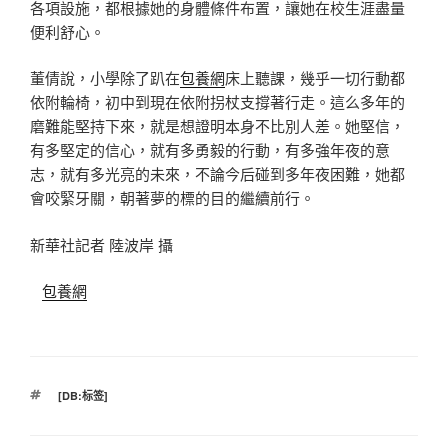
各項設施，都根據她的身體條件布置，讓她在校生涯盡量
便利舒心。
董倩說，小學除了趴在
包養網
床上聽課，幾乎一切行動都
依附輪椅，初中到現在依附拐杖支撐著行走。這么多年的
磨難能堅持下來，就是想證明本身不比別人差。她堅信，
有多堅定的信心，就有多勇毅的行動，有多強年夜的意
志，就有多光亮的未來，不論今后碰到多年夜困難，她都
會咬緊牙關，朝著夢的標的目的繼續前行。
新華社記者 陸波岸 攝
包養網
標
[DB:标签]
籤