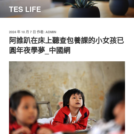
跳
TES LIFE
至
主
要
內
發
2024 年 10 月 7 日
作者:
ADMIN
佈
阿誰趴在床上聽查包養課的小女孩已
容
於
圓年夜學夢_中國網