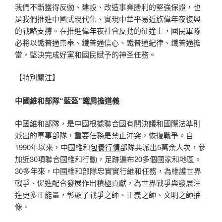
我們不斷獲得反動、建設、改造事業勝利的堅強保證，也
是我們推進中國式現代化、實現中華平易近族偉年夜復興
的戰略支撐。在推進偉年夜社會反動的征途上，國民軍隊
必將以鐵普通崇奉、鐵普通信心、鐵普通紀律、鐵普通擔
當，堅決完成好黨和國民賦予的神圣任務。
【特別關注】
中國維和部隊“藍盔”鐵肩擔道義
中國維和部隊，是中國根據聯合國有關決議和國際法準則
派出的軍事部隊，重要任務是禁止沖突，恢復戰爭。自
1990年以來，中國維和
包養行情
部隊共派出5萬余人次，參
加近30項聯合國維和行動，足跡遍布20多個國家和地區。
30多年來，中國維和部隊忠實實行維和任務，為維護世界
戰爭、促進配合發展作出積極貢獻，為世界戰爭與發展注
進更多正能量，彰顯了戰爭之師、正義之師、文明之師抽
像。