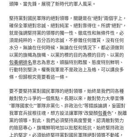
頭陣、當先鋒，展現了新時代的軍人風采。
堅持黨對國民軍隊的絕對領導，關鍵是在“絕對”兩個字上，
確保全軍絕對忠誠、絕對純潔、絕對靠得住。所謂“絕對”，
就是強調堅持黨的領導的獨一性、徹底性和無條件性，必
須是純粹的、百分百的忠誠，不摻雜任何雜質，沒有任何
水分。無論在任何時候，無論在任何情況下，都必須做到
以黨的旗幟為旗幟、以黨的標的目的為標的目的、以黨的
包養網排名
意志為意志，頭腦特別甦醒、態度特別鮮明、
行動特別堅決。權衡我軍是不是政治上及格，可以講良多
條，但歸根究竟要看這一條。
要不要堅持黨對國民軍隊的絕對領導，始終是我們同各種
敵對勢力斗爭的一個焦點。長期以來，敵對勢力大舉宣傳
“軍隊國家化”“軍隊非黨化、非政治化”等錯誤論調，妄圖對
我軍官兵拔根往魂，想方設法讓軍隊“改變顏
包養
色”，脫離
黨的領導。對此，我們必須堅持高度警覺，認清敵對勢力
的險惡專心，旗幟鮮明地加以批駁和抵抗，始終堅持政治
上的堅定。必須始終堅持黨對國民軍隊絕對領導不動搖，