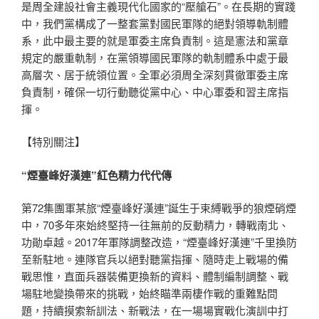
是周全建設社會主義現代化國家的“壓艙石”。在長期的實踐
中，我們黨構成了一整套黨對國民軍隊的絕對領導軌制體
系，此中最主要的就是軍委主席負責制。這是憲法和黨章
規定的嚴重軌制，在黨領導國民軍隊的軌制體系中處于最
高層次、居于統領位置。全軍必須周全深刻貫徹軍委主席
負責制，確保一切行動聽從黨中心、中心軍委和習主席指
揮。
【特別關注】
“煙臺峰好漢連”紅色精力代代傳
第72集團軍某旅“煙臺峰好漢連”誕生于束縛戰爭的狼煙硝煙
中，70多年來始終堅持一往無前的反動精力，轉戰南北、
功勛卓越。2017年軍隊調整改造，“煙臺峰好漢連”千里換防
至新駐地。連隊官兵以絕對聽黨指揮、隨時走上戰場的備
戰思惟，直面兵器裝備更換新的資料、體制編制調整、戰
場駐地變換帶來的挑戰，始終瞄準兩棲作戰的重難點問
題，持續摸索新訓法、新戰法，在一場場實戰化演訓中打