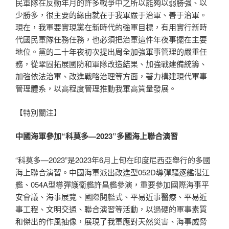
民軍隊在反動年月的許多戰爭中之所以能夠以弱勝強、以
少勝多，很主要的緣由就在于我軍嚴于治軍、善于治軍。
現在，我軍要實現黨在新時代的強軍目標，有用實行新時
代國民軍隊任務任務，也必須把治軍這件年夜事擺在主要
地位。黨的二十年夜初次提出周全加強軍事管理的嚴重任
務，從鞏固拓展國防和軍隊改造結果、加強戰建備統籌、
加強依法治軍、改進戰略治理等方面，著力構建現代軍事
管理體系，以高程度管理推動我軍高質量發展。
【特別關注】
中國海軍參加“科莫多—2023”多國海上聯合演習
“科莫多—2023”是2023年6月上旬在印度尼西亞舉行的多國
海上聯合演習。中國海軍派出改進型052D導彈驅逐艦湛江
艦、054A型導彈護衛艦許昌艦參演，重要參加國際海事平
安會議、海事展覽、國際閱艦式、平易近事醫療、平易近
事工程、文明交通、聯合演習等活動，以過硬的軍事素質
和傑出的作風抽像，展現了我軍應對天然災害、海事威脅