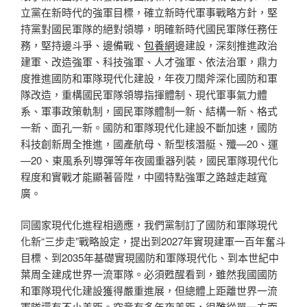
立黨在新時代的強軍目標，確立新時代軍事戰略方針，堅
持黨對國民軍隊的絕對領導，明確新時代國民軍隊任務任
務，堅持邊斗爭、邊備戰、
包養網
邊建設，深刻推進政治
建軍、改造強軍、科技強軍、人才強軍、依法治軍，鼎力
度推進國防和軍隊現代化建設，年夜刀闊斧深化國防和軍
隊改造，重構國民軍隊領導指揮體制、現代軍事氣力體
系、軍事政策軌制，國民軍隊體制一新、結構一新、格式
一新、面孔一新。國防和軍隊現代化建設不斷加速，國防
科技創新周全推進，國產航母、新型核潛艇、殲—20、運
—20、東風系列導彈等年夜國重器列裝，國民軍隊現代化
程度和實戰才能顯著晉陞，中國特點強軍之路越走越寬
廣。
同國家現代化進程相適應，我們黨制訂了國防和軍隊現代
化新“三步走”戰略設定，提出到2027年實現建軍一百年奮斗
目標、到2035年基礎實現國防和軍隊現代化、到本世紀中
葉周全建成世界一流軍隊。必須甦醒看到，雖然我國國防
和軍隊現代化建設獲得嚴重進展，但總體上距離世界一流
軍隊還有不小差距。究竟有多年夜差距，很難從單一方面