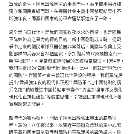
軍隊的誕生。國民軍隊因黨的事業而生，為爭取平易近族
獨立和國民束縛而戰，在捍衛社會主義中國發展結果中不
斷強年夜，同黨和國家的前程命運緊緊連在了一路。
周全走向現代化，是我們國家孜孜以求的目標，也是國民
軍隊始終為之盡力的標的目的。新中國剛剛成立時，從戰
爭中走來的國民軍隊兵器裝備非常落后，開國年夜典上受
閱部隊的兵器來自24個國家，參加閱兵的17架飛機沒有一
架“中國造”，可見當時軍隊發展的基礎相當單薄。1954年，
我們黨提出的“四個現代化”構想中，此中一個就是“現代化
的國防”。伴隨著社會主義現代化建設的程序，我們黨先后
提出“建設強年夜的現代化正規化國防軍”“走中國特點的精
兵之路”“積極推進中國特點軍事變革”“周全加強軍隊反動化
現代化正規化建設”等嚴重思惟，引領國民軍隊現代化不斷
實現跨越式發展。
新時代的響亮號角，開啟了國民軍隊強軍興軍的嶄新征
程。黨的十八年夜以來，以習近平同道為焦點的黨中心著
眼于黨和國家事業發展對國防和軍隊建設的戰略請求，確