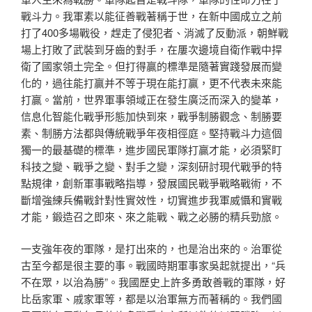
戰斗力。我軍素以能征善戰著稱于世，在新中國成立之前
打了400多場戰役，趕走了侵犯者、消滅了反動派，朝鮮戰
場上打敗了武裝到牙齒的對手，在屢次邊境自衛作戰中捍
衛了國家領土完全。但打得贏的標準是隨著實踐發展而變
化的，過往能打贏并不等于現在能打贏，更不代表未來能
打贏。當前，世界軍事領域正在發生廣泛而深入的變革，
信息化智能化戰爭形態加快到來，戰爭制勝觀念、制勝要
素、制勝方法都與傳統戰爭年夜相徑庭。堅持戰斗力這個
獨一的最基礎的標準，進步國民軍隊打贏才能，必須緊盯
科技之變、戰爭之變、對手之變，深刻研討現代戰爭的特
點規律，創新軍事戰略指導，發展國民戰爭戰略戰術，不
斷增強練兵備戰針對性實效性，切實進步我軍威懾和實戰
才能，鍛造召之即來、來之能戰、戰之必勝的精兵勁旅。
一支強年夜的軍隊，是打出來的，也是治出來的。治軍從
古至今都是很主要的事。戰國時期軍事家吳起就提出，“兵
不在眾，以治為勝”。我國歷史上許多勇敢善戰的軍隊，好
比岳家軍、戚家軍等，都是以治軍無方而著稱的。我們國