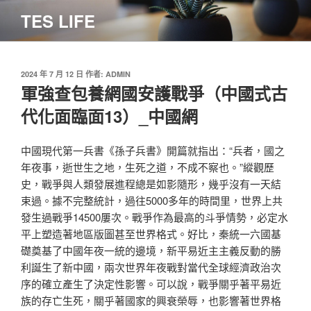
跳
TES LIFE
至
主
要
內
發
2024 年 7 月 12 日
作者:
ADMIN
佈
軍強查包養網國安護戰爭（中國式古
容
於
代化面臨面13）_中國網
中國現代第一兵書《孫子兵書》開篇就指出：“兵者，國之
年夜事，逝世生之地，生死之道，不成不察也。”縱觀歷
史，戰爭與人類發展進程總是如影隨形，幾乎沒有一天結
束過。據不完整統計，過往5000多年的時間里，世界上共
發生過戰爭14500屢次。戰爭作為最高的斗爭情勢，必定水
平上塑造著地區版圖甚至世界格式。好比，秦統一六國基
礎奠基了中國年夜一統的邊境，新平易近主主義反動的勝
利誕生了新中國，兩次世界年夜戰對當代全球經濟政治次
序的確立產生了決定性影響。可以說，戰爭關乎著平易近
族的存亡生死，關乎著國家的興衰榮辱，也影響著世界格