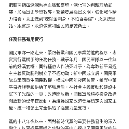
把聽黨指揮深深融進血脈和靈魂，深化黨的創新理論武
裝，加強軍史學習教導，繁榮發展強軍文明，強化戰斗精
力培養，真正做到“煉就金剛身，不怕百毒侵”，永遠聽黨
話、跟黨走，永遠做黨和國民的忠誠衛士。
任務任務有用實行
國民軍隊一路走來，緊跟著黨和國民事業前進的程序，忠
實實行黨賦予的任務任務。戰爭年月，國民軍隊以一往無
前的好漢氣概，同各種敵人作決死斗爭，為奪取新平易近
主主義反動勝利樹立了不朽功勛；新中國成立后，國民軍
隊為鞏固重生國民政權、構成中國年夜國位置、維護中華
平易近族尊嚴供給了堅強后盾，在社會主義反動和建設中
寫下了光輝的一頁；改造開放后，國民軍隊積極投身改造
開放新的偉年夜反動，為維護國家改造發展穩定與國家主
權、統一和領土完全供給了強鼎力量支撐。
黨的十八年夜以來，面對新時代黨的重要任務發生的深入
變化，以習近平同道為焦點的黨中心提出了國民軍隊的任