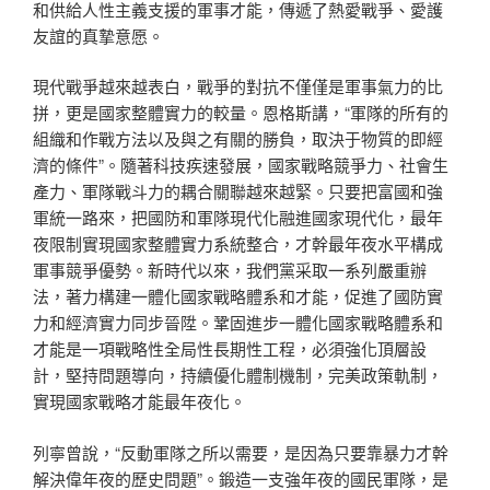
和供給人性主義支援的軍事才能，傳遞了熱愛戰爭、愛護
友誼的真摯意愿。
現代戰爭越來越表白，戰爭的對抗不僅僅是軍事氣力的比
拼，更是國家整體實力的較量。恩格斯講，“軍隊的所有的
組織和作戰方法以及與之有關的勝負，取決于物質的即經
濟的條件”。隨著科技疾速發展，國家戰略競爭力、社會生
產力、軍隊戰斗力的耦合關聯越來越緊。只要把富國和強
軍統一路來，把國防和軍隊現代化融進國家現代化，最年
夜限制實現國家整體實力系統整合，才幹最年夜水平構成
軍事競爭優勢。新時代以來，我們黨采取一系列嚴重辦
法，著力構建一體化國家戰略體系和才能，促進了國防實
力和經濟實力同步晉陞。鞏固進步一體化國家戰略體系和
才能是一項戰略性全局性長期性工程，必須強化頂層設
計，堅持問題導向，持續優化體制機制，完美政策軌制，
實現國家戰略才能最年夜化。
列寧曾說，“反動軍隊之所以需要，是因為只要靠暴力才幹
解決偉年夜的歷史問題”。鍛造一支強年夜的國民軍隊，是