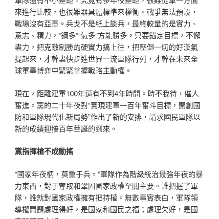
來進行比較，也很難器具體標準來權衡。戰爭無法預設，
戰場沒有亞軍。兵戈不是紙上談兵，最終較量的是實力、
意志、精力，“鋼多”“氣多”方能勝多。只要錨定目標，不懈
盡力，把克敵制勝的硬實力搞上往，把壓倒一切的好漢氣
提起來，才幹盡快步進世界一流軍隊行列，才幹在未來全
球軍事博弈中緊緊掌握戰略主動權。
現在，距離建軍100年還有不到4年時間。時不我待，催人
奮進。黨的二十年夜對“實現建軍一百年奮斗目標，開創國
防和軍隊現代化新局勢”作出了新的安排，請求國民軍隊以
新的成績迎接百年華誕的到來。
黨指揮槍不成動搖
“國家年夜柄，莫重于兵。”軍隊作為階級統治最強年夜的暴
力東西，對于奪取和鞏固國家政權至關主要。誰把握了軍
隊，誰就對國家政權擁有把持權。無數事實表白，軍隊領
導權問題處理得好，是國家和國民之福；處理欠好，是國