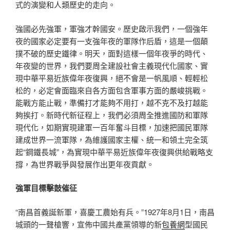
式的演變和人類歷史的走向。
強國必先強軍，軍強才幹國安。歷史啟示我們，一個強年
夜的國家必定要有一支強年夜的軍隊作后盾，這是一個顛
撲不破的歷史鐵律。明天，面對這樣一個年夜爭的時代、
年夜變的世界，我們要周全建設社會主義現代化國家、實
現中華平易近族偉年夜復興，絕不會是一帆風順、輕輕松
松的，必定會面臨來自各方面包含軍事方面的嚴峻挑戰。
能戰方能止戰，準備打才能夠不用打，越不克不及打越能
夠挨打。新時代新征程上，我們必須周全推進國防和軍隊
現代化，如期實現建軍一百年奮斗目標，加速把國民軍隊
建成世界一流軍隊，為維護國家主權、統一和領土完全筑
起“鋼鐵長城”，為實現中華平易近族偉年夜復興供給戰略支
撐，為世界戰爭與發展作出更年夜貢獻。
強軍目標擊鼓催征
“南昌首義誕新軍，喜慶工農始有兵。”1927年8月1日，南昌
城頭的一聲槍響，宣佈中國共產黨領導的新
包養網
型國民