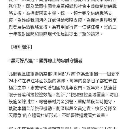
務任務，即為鞏固中國共產黨領導和社會主義軌制供給戰
略支撐，為捍衛國家主權、統一、領土完全供給戰略支
撐，為維護我國海內好處供給戰略支撐，為促進世界戰爭
與發展供給戰略支撐。為有用實行這一任務任務，黨的二
十年夜對國防和軍隊現代化建設提出了新的請求。
【特別關注】
“黑河好八連”：國界線上的忠誠守護者
北部戰區陸軍邊防某部“黑河好八連”作為全軍獨一一個夏季
24小時在界江冰面執勤的連隊，每年的良多日子都駐守在
極冷之中，忠誠守衛著祖國的北年夜門。近年來，該連著
眼于晉陞科技控邊效能，創新了“視頻監控全域覆蓋、防阻
設施全線封控、報警器材周全預警、重點地段全時扼守、
執勤車輛全部旅程機動、劃區聯段全員定責、快反分隊全
天應急”的立體管控新形式，不斷晉陞邊境管控質量。
軍人生來為戰勝。軍隊起首是戰斗隊，軍隊的性命力在于