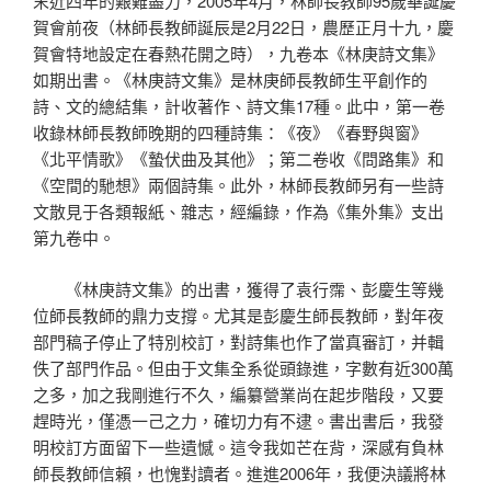
末近四年的艱難盡力，2005年4月，林師長教師95歲華誕慶
賀會前夜（林師長教師誕辰是2月22日，農歷正月十九，慶
賀會特地設定在春熱花開之時），九卷本《林庚詩文集》
如期出書。《林庚詩文集》是林庚師長教師生平創作的
詩、文的總結集，計收著作、詩文集17種。此中，第一卷
收錄林師長教師晚期的四種詩集：《夜》《春野與窗》
《北平情歌》《蟄伏曲及其他》；第二卷收《問路集》和
《空間的馳想》兩個詩集。此外，林師長教師另有一些詩
文散見于各類報紙、雜志，經編錄，作為《集外集》支出
第九卷中。
《林庚詩文集》的出書，獲得了袁行霈、彭慶生等幾
位師長教師的鼎力支撐。尤其是彭慶生師長教師，對年夜
部門稿子停止了特別校訂，對詩集也作了當真審訂，并輯
佚了部門作品。但由于文集全系從頭錄進，字數有近300萬
之多，加之我剛進行不久，編纂營業尚在起步階段，又要
趕時光，僅憑一己之力，確切力有不逮。書出書后，我發
明校訂方面留下一些遺憾。這令我如芒在背，深感有負林
師長教師信賴，也愧對讀者。進進2006年，我便決議將林