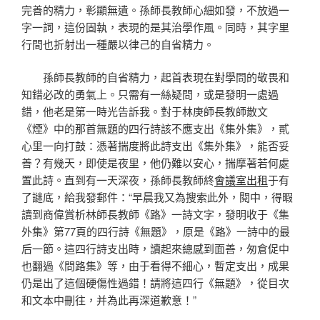
完善的精力，彰顯無遺。孫師長教師心細如發，不放過一
字一詞，這份固執，表現的是其治學作風。同時，其字里
行間也折射出一種嚴以律己的自省精力。
孫師長教師的自省精力，起首表現在對學問的敬畏和
知錯必改的勇氣上。只需有一絲疑問，或是發明一處過
錯，他老是第一時光告訴我。對于林庚師長教師散文
《煙》中的那首無題的四行詩該不應支出《集外集》，貳
心里一向打鼓：憑著揣度將此詩支出《集外集》，能否妥
善？有幾天，即使是夜里，他仍難以安心，揣摩著若何處
置此詩。直到有一天深夜，孫師長教師終
會議室出租
于有
了謎底，給我發郵件：“早晨我又為搜索此外，閱中，得暇
讀到商偉賞析林師長教師《路》一詩文字，發明收于《集
外集》第77頁的四行詩《無題》，原是《路》一詩中的最
后一節。這四行詩支出時，讀起來總感到面善，匆倉促中
也翻過《問路集》等，由于看得不細心，暫定支出，成果
仍是出了這個硬傷性過錯！請將這四行《無題》，從目次
和文本中刪往，并為此再深道歉意！”