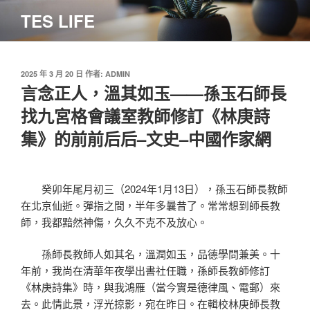
跳
TES LIFE
至
主
要
內
發
2025 年 3 月 20 日
作者:
ADMIN
佈
言念正人，溫其如玉——孫玉石師長
容
於
找九宮格會議室教師修訂《林庚詩
集》的前前后后–文史–中國作家網
癸卯年尾月初三（2024年1月13日），孫玉石師長教師
在北京仙逝。彈指之間，半年多曩昔了。常常想到師長教
師，我都黯然神傷，久久不克不及放心。
孫師長教師人如其名，溫潤如玉，品德學問兼美。十
年前，我尚在清華年夜學出書社任職，孫師長教師修訂
《林庚詩集》時，與我鴻雁（當今實是德律風、電郵）來
去。此情此景，浮光掠影，宛在昨日。在輯校林庚師長教