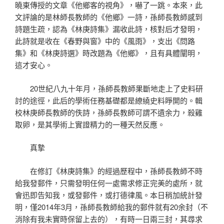
曉東傳授的文章《他鄉客的視角》，嚇了一跳。本來，此
文評論的是林師長教師的《他鄉》一詩，孫師長教師感到
詩題生疏，認為《林庚詩集》漏收此詩，核對后才發明，
此詩就是收在《春野與窗》中的《風雨》，支出《問路
集》和《林庚詩選》時改題為《他鄉》，且有具體闡明，
這才安心。
20世紀八九十年月，孫師長教師果斷地走上了史料研
討的途徑，此后的學術任務基礎都是繚繞史料睜開的。輯
校林庚師長教師的佚詩，孫師長教師可謂不遺余力，殺雞
取卵，是其學術上實證精力的一種天然反應。
真摯
在修訂《林庚詩集》的經過歷程中，孫師長教師不時
給我發郵件，只需發明任何一處需求修正完美的處所，就
會迅即告知我，或發郵件，或打德律風。本日稍加統計發
明，僅2014年3月，孫師長教師給我的郵件就有20余封（不
消除有我未實時保留上去的），有時一日兩三封，其尋求