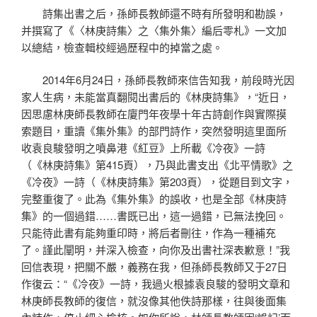
詩集出書之后，孫師長教師還不時有所發明和勘誤，
并撰寫了《〈林庚詩集〉之〈集外集〉編后零札》一文加
以總結，檢查輯校經過歷程中的掉當之處。
2014年6月24日，孫師長教師來信告知我，前段時光因
家人生病，未能當真翻閱出書后的《林庚詩集》，“近日，
因思慮林庚師長教師在廈門年夜學十年古詩創作與實際摸
索題目，重讀《集外集》的部門詩作，突然發明這里面所
收袁良駿發明之噴鼻港《紅豆》上所載《冷夜》一詩
（《林庚詩集》第415頁），乃與此書支出《北平情歌》之
《冷夜》一詩（《林庚詩集》第203頁），從題目到文字，
完整重復了。此為《集外集》的誤收，也是全部《林庚詩
集》的一個過錯……書既已出，這一過錯，已無法挽回。
只能待此書有能夠重印時，將后者刪往，作為一種補充
了。謹此闡明，并深入檢查，向你及出書社深表歉意！”我
回信表現，把關不嚴，義務在我，但孫師長教師又于27日
作復云：“《冷夜》一詩，我過火根據袁良駿的發明文章和
林庚師長教師的復信，就沒像其他佚詩那樣，往與後面集