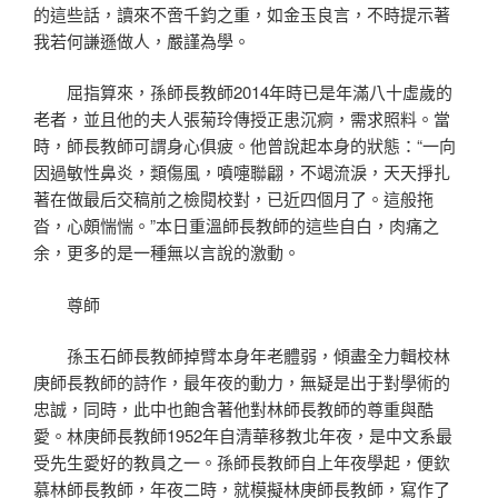
的這些話，讀來不啻千鈞之重，如金玉良言，不時提示著
我若何謙遜做人，嚴謹為學。
屈指算來，孫師長教師2014年時已是年滿八十虛歲的
老者，並且他的夫人張菊玲傳授正患沉痾，需求照料。當
時，師長教師可謂身心俱疲。他曾說起本身的狀態：“一向
因過敏性鼻炎，類傷風，噴嚏聯翩，不竭流淚，天天掙扎
著在做最后交稿前之檢閱校對，已近四個月了。這般拖
沓，心頗惴惴。”本日重溫師長教師的這些自白，肉痛之
余，更多的是一種無以言說的激動。
尊師
孫玉石師長教師掉臂本身年老體弱，傾盡全力輯校林
庚師長教師的詩作，最年夜的動力，無疑是出于對學術的
忠誠，同時，此中也飽含著他對林師長教師的尊重與酷
愛。林庚師長教師1952年自清華移教北年夜，是中文系最
受先生愛好的教員之一。孫師長教師自上年夜學起，便欽
慕林師長教師，年夜二時，就模擬林庚師長教師，寫作了