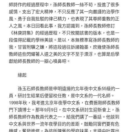
師詩作的經過歷程中，孫師長教師一絲不茍，投進了很多
感情，支出了宏大精神，不只反應了其一向嚴謹的治學作
風、勇于自我批駁的律己精力，也表現了其尊師重教的正
人之風。本日回看此事，我方認識到，孫師長教師修訂
《林庚詩集》的經過歷程，不只攸關該書的版本，也是一
段值得記載的學林美談。是以，本無標準寫孫師長教師的
我，甘冒附驥之嫌，將這段過往訴諸翰墨，庶幾使孫師長
教師這些閃耀著人道之美的文字不至于漂浮，也算是后學
獻給師長教師的一瓣心噴鼻吧。
緣起
孫玉石師長教師是申明遠揚的北年夜中文系55級的一
員，研討生結業后便留校任教，是中文系的一代名師。
1998年秋，我考進北京年夜學中文系，在費振剛師長教師
門下讀博士。那年9月9日，在中文系研討生迎新會上，孫
師長教師作為教員代表之一，給我們講了一番話。他談到
中文系與世界一流年夜學目的的差距，鼓勵同窗們要有危
機感，奮發進修，為這所陳舊的學府抹黑，言語中吐露出