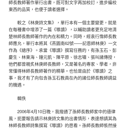
師長教師著作單行出書，既可對文字再加校訂，進步編校
東西的品質，也便于讀者選擇。
較之《林庚詩文集》，單行本有一個主要變更，就是
在每種書中增添了一篇《導讀》，以輔助讀者更充足地清
楚林師長教師著作的內在和精力。同時，經袁行霈師長教
師應允，單行本將其《燕園南62號——記恩師林庚》一文
作為《總序》。承當《導讀》撰寫任務的，有孫玉石、彭
慶生、林東海、鐘元凱、陳平原、徐志嘯、張叫諸傳授，
他們都曾親炙林庚師長教師，又是著名的專家、學者，非
常懂得林師長教師著作的精華。也恰是由於《導讀》之
事，我才有了向包含孫玉石教員在內的諸位師長教師請益
的機遇。
輯佚
2006年4月10日晚，我撥通了孫師長教師家中的德律
風，扼要報告請示林庚詩文集的出書情形，表達想請其為
林師長教師詩集撰寫《導讀》的愿看。孫師長教師悵然接