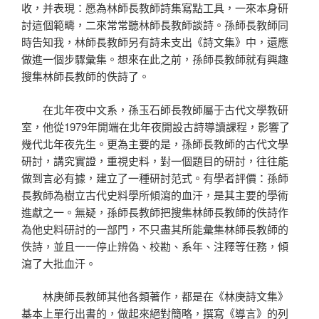
收，并表現：愿為林師長教師詩集寫點工具，一來本身研
討這個範疇，二來常常聽林師長教師談詩。孫師長教師同
時告知我，林師長教師另有詩未支出《詩文集》中，還應
做進一個步驟彙集。想來在此之前，孫師長教師就有興趣
搜集林師長教師的佚詩了。
在北年夜中文系，孫玉石師長教師屬于古代文學教研
室，他從1979年開端在北年夜開設古詩導讀課程，影響了
幾代北年夜先生。更為主要的是，孫師長教師的古代文學
研討，講究實證，重視史料，對一個題目的研討，往往能
做到言必有據，建立了一種研討范式。有學者評價：孫師
長教師為樹立古代史料學所傾瀉的血汗，是其主要的學術
進獻之一。無疑，孫師長教師把搜集林師長教師的佚詩作
為他史料研討的一部門，不只盡其所能彙集林師長教師的
佚詩，並且一一停止辨偽、校勘、系年、注釋等任務，傾
瀉了大批血汗。
林庚師長教師其他各類著作，都是在《林庚詩文集》
基本上單行出書的，做起來絕對簡略，撰寫《導言》的列