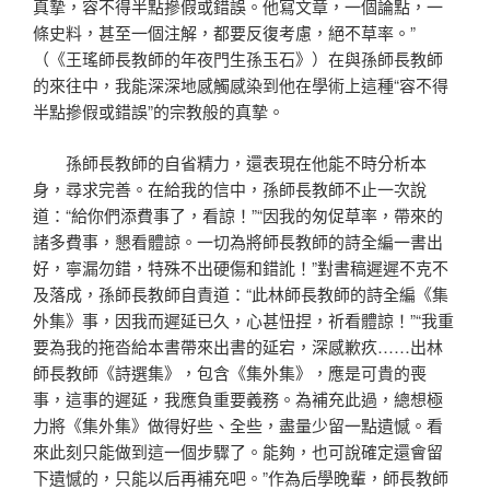
真摯，容不得半點摻假或錯誤。他寫文章，一個論點，一
條史料，甚至一個注解，都要反復考慮，絕不草率。”
（《王瑤師長教師的年夜門生孫玉石》）在與孫師長教師
的來往中，我能深深地感觸感染到他在學術上這種“容不得
半點摻假或錯誤”的宗教般的真摯。
孫師長教師的自省精力，還表現在他能不時分析本
身，尋求完善。在給我的信中，孫師長教師不止一次說
道：“給你們添費事了，看諒！”“因我的匆促草率，帶來的
諸多費事，懇看體諒。一切為將師長教師的詩全編一書出
好，寧漏勿錯，特殊不出硬傷和錯訛！”對書稿遲遲不克不
及落成，孫師長教師自責道：“此林師長教師的詩全編《集
外集》事，因我而遲延已久，心甚忸捏，祈看體諒！”“我重
要為我的拖沓給本書帶來出書的延宕，深感歉疚……出林
師長教師《詩選集》，包含《集外集》，應是可貴的喪
事，這事的遲延，我應負重要義務。為補充此過，總想極
力將《集外集》做得好些、全些，盡量少留一點遺憾。看
來此刻只能做到這一個步驟了。能夠，也可說確定還會留
下遺憾的，只能以后再補充吧。”作為后學晚輩，師長教師