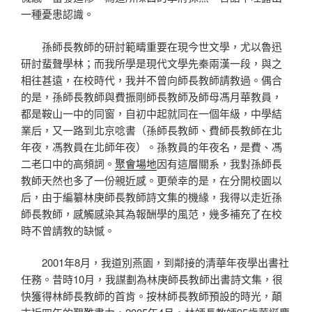
一種憂患認識。
孫師長教師的研討範疇重要在現今世文學，尤以魯迅
研討蜚聲學林；而我所學是現代文學先秦兩漢一段，與之
相往甚遠，在校時代，我并不曾向師長教師請教過。偶合
的是，孫師長教師與費振剛師長教師及師母馮月華教員，
都是鞍山一中的同窗，自初中起就同在一個年級，中學結
業后，又一路到北京唸書（孫師長教師、費師長教師在北
年夜，馮教員在北師年夜）。孫教員的年夜名，是費、馮
二老口中的高頻詞。
聚會場地
因有這層關系，我對孫師長
教師天然也多了一份親近感。更榮幸的是，在分開校園以
后，由于編纂林庚師長教師詩文集的機緣，我得以走近孫
師長教師，感觸感染其為報酬學的風范，幾多補充了在校
時不曾請教的缺憾。
2001年8月，我道別燕園，到鄰接的清華年夜學出書社
任務。昔時10月，我謀劃為林庚師長教師出書詩文集，很
快獲得林師長教師的首肯。按林師長教師預設的時光，顛