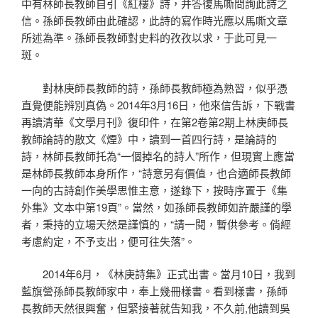
中有林師長教師自引《紅樓》詩，并答復馬嘶問詢此詩之
信。孫師長教師由此確認，此詩的寫作時光應以馬嘶文章
所述為準。孫師長教師對史料的孜孜以求，于此可見一
斑。
對林庚師長教師的詩，孫師長教師極為熟習，似乎憑
直覺便能辨別真偽。2014年3月16日，他來信告訴，下戰書
再讀清華《文學月刊》復印件，在第2卷第2期上林庚師長
教師論詩的散文《煙》中，讀到一首四行詩，是論詩的
詩，林師長教師托為“一個掉名的詩人”所作，但現實上應當
是林師長教師本身所作，“詩意另有價值，也合適師長教師
一向的古詩創作美學思惟主意，遂錄下，按時序置于《集
外集》文本中第19頁”。當然，如孫師長教師如許嚴謹的學
者，秉持的立場天然是謹慎的，“請一閱，暫供參考。倘經
考慮約定，不予支出，便可往失落”。
2014年6月，《林庚詩集》正式出書。當月10日，我到
藍旗營孫師長教師家中，奉上幾冊樣書。看到樣書，孫師
長教師天然很興奮，但緊接著就告知我，不久前,他讀到吳