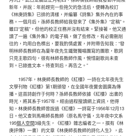
新年，并說：年前趕完一些拖欠的急活后，便轉為校訂
《林庚詩集》已排的清樣，并編纂《詩集》集外內在的事
務。一個月后，孫師長教師給我發來了《集外集》“定稿”。
雖曰“定稿”，但他的校正任務并沒有結束。緊接著，他又通
讀了一遍《集外集》的電子稿，做了些修改，有必需刪削
往的，均用白色標出，要我酌情處置，并附帶告知我：“發
明林師長教師在為廈年夜先生鐵聲獨唱團寫的團歌，歌詞
只見主歌四句，很有林師長教師作風，惋惜副歌尚未查
到。已錄進文本。待查到后，再告之。”
1957年，林庚師長教師的《紅樓》一詩在北年夜先生
文學刊物《紅樓》第1期頒發，在全國年夜黌舍園廣為傳
播。這首詩創作于何時？孫師長教師依據《紅樓》出書的
時光，將其系于1957年。經由過程搜讀網上資訊，他得
知，林庚師長教師曾說過《紅樓》一詩寫于1956年12月13
日。他又查到馬嘶師長教師（原名馬守儀，北年夜中文系
195
個人空間
3級先生，《紅樓》雜志編者之一，撰有《林
庚評傳》一書）的文章《林庚師長教師的詩化人生》，此