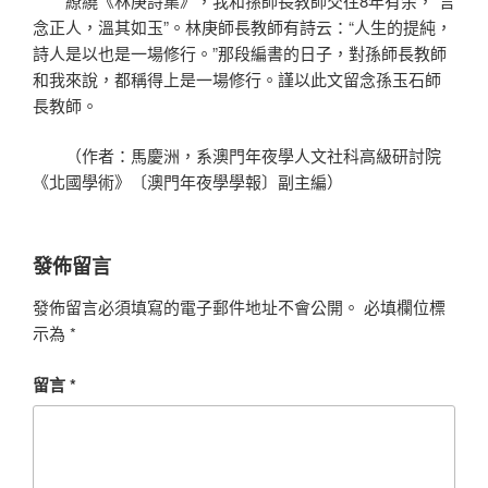
繚繞《林庚詩集》，我和孫師長教師交往8年有余，“言
念正人，溫其如玉”。林庚師長教師有詩云：“人生的提純，
詩人是以也是一場修行。”那段編書的日子，對孫師長教師
和我來說，都稱得上是一場修行。謹以此文留念孫玉石師
長教師。
（作者：馬慶洲，系澳門年夜學人文社科高級研討院
《北國學術》〔澳門年夜學學報〕副主編）
發佈留言
發佈留言必須填寫的電子郵件地址不會公開。
必填欄位標
示為
*
留言
*