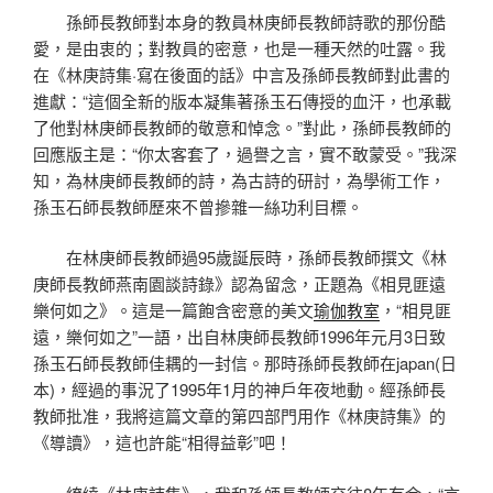
孫師長教師對本身的教員林庚師長教師詩歌的那份酷
愛，是由衷的；對教員的密意，也是一種天然的吐露。我
在《林庚詩集·寫在後面的話》中言及孫師長教師對此書的
進獻：“這個全新的版本凝集著孫玉石傳授的血汗，也承載
了他對林庚師長教師的敬意和悼念。”對此，孫師長教師的
回應版主是：“你太客套了，過譽之言，實不敢蒙受。”我深
知，為林庚師長教師的詩，為古詩的研討，為學術工作，
孫玉石師長教師歷來不曾摻雜一絲功利目標。
在林庚師長教師過95歲誕辰時，孫師長教師撰文《林
庚師長教師燕南園談詩錄》認為留念，正題為《相見匪遠
樂何如之》。這是一篇飽含密意的美文
瑜伽教室
，“相見匪
遠，樂何如之”一語，出自林庚師長教師1996年元月3日致
孫玉石師長教師佳耦的一封信。那時孫師長教師在japan(日
本)，經過的事況了1995年1月的神戶年夜地動。經孫師長
教師批准，我將這篇文章的第四部門用作《林庚詩集》的
《導讀》，這也許能“相得益彰”吧！