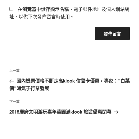
在
瀏覽器
中儲存顯示名稱、電子郵件地址及個人網站網
址，以供下次發佈留言時使用。
文
上
上一篇
章
一
國內機票價格不斷走高klook 信譽卡優惠，專家：“白菜
導
篇
價”晦氣于行業發展
覽
文
章
下
下一篇
一
2018廣府文明游玩嘉年華圓滿klook 旅遊優惠閉幕
篇
文
章