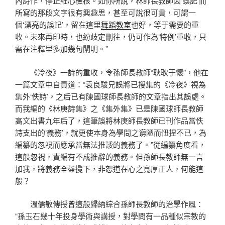
內詩作，停止細心檢核。如你所說，林師長教師因‘誤記’而
所寫的那段文字很有興趣思，甚至可說很可貴，可謂一
個‘漂亮的誤記’，留在這里
舞蹈教室
也好，等于需要的重
收。未來再印時，也紛歧定刪往，仍可作為‘特例’重收，只
需在注釋里多加幾句闡明。”
《冷夜》一詩的重收，令孫師長教師“耿耿于懷”，他在
一篇文章中自責道：“袁良駿兄誤將已搜集的《冷夜》視為
集外‘佚詩’，之后已有陳國球師長教師的文章指出其誤處。
而我編的《林庚詩集》之《集外集》已是陳國球師長教師
高文出書九年后了，這筆誤將林庚師長教師已刊作品當佚
詩支出的‘義務’，就更使本身為學問之谫陋而忸捏不已，為
編纂的忽視而應承當無法推諉的義務了。”從編纂角度看，
這般忽視，責編有不成推辭的義務。但孫師長教師無一言
加我，將義務全盤攬下，非恕道在心之寬厚正人，何能這
般？
溫儒敏傳授曾這般歸納綜合孫師長教師的治學作風：
“孫玉石幾十年投身學術與講授，對學問有一品種似宗教的