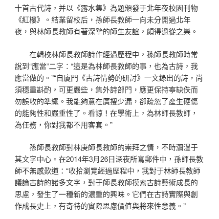
十首古代詩，并以《露水集》為題頒發于北年夜校園刊物
《紅樓》。結業留校后，孫師長教師一向未分開過北年
夜，與林師長教師有著深摯的師生友誼，頗得過從之樂。
在輯校林師長教師詩作經過歷程中，孫師長教師時常
說到“應當”二字：“這是為林師長教師的事，也為古詩，我
應當做的。”“自廈門《古詩情勢的研討》一文錄出的詩，尚
須穩重斟酌，可更嚴些，集外詩部門，應更保持寧缺佚而
勿誤收的準繩。我能夠意在廣搜少漏，卻疏忽了產生硬傷
的能夠性和嚴重性了。看諒！在學術上，為林師長教師，
為任務，你對我都不用客套。”
孫師長教師對林庚師長教師的崇拜之情，不時瀰漫于
其文字中心。在2014年3月26日深夜所寫郵件中，孫師長教
師不無感歎道：“收拾瀏覽經過歷程中，我對于林師長教師
議論古詩的諸多文字，對于師長教師摸索古詩藝術成長的
思慮，發生了一種新的濃重的興味。它們在古詩實際與創
作成長史上，有奇特的實際思慮價值與將來性意義。”