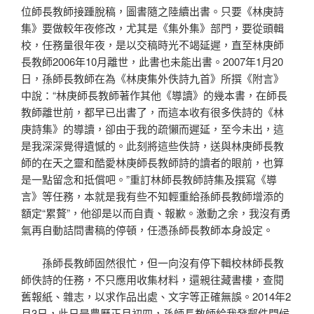
位師長教師接踵脫稿，圖書隨之陸續出書。只要《林庚詩
集》要做較年夜修改，尤其是《集外集》部門，要從頭輯
校，任務量很年夜，是以交稿時光不竭延遲，直至林庚師
長教師2006年10月離世，此書也未能出書。2007年1月20
日，孫師長教師在為《林庚集外佚詩九首》所撰《附言》
中說：“林庚師長教師著作其他《導讀》的幾本書，在師長
教師離世前，都早已出書了，而這本收有很多佚詩的《林
庚詩集》的導讀，卻由于我的疏懶而遲延，至今未出，這
是我深深覺得遺憾的。此刻將這些佚詩，送與林庚師長教
師的在天之靈和酷愛林庚師長教師詩的讀者的眼前，也算
是一點留念和抵償吧。”重訂林師長教師詩集及撰寫《導
言》等任務，本就是我有些不知輕重給孫師長教師增添的
額定“累贅”，他卻是以而自責、報歉。激動之余，我沒有勇
氣再自動詰問書稿的停頓，任憑孫師長教師本身設定。
孫師長教師固然很忙，但一向沒有停下輯校林師長教
師佚詩的任務，不只應用收集材料，還親往藏書樓，查閱
舊報紙、雜志，以求作品出處、文字等正確無誤。2014年2
月3日，此日是農歷正月初四，孫師長教師給我發郵件問候