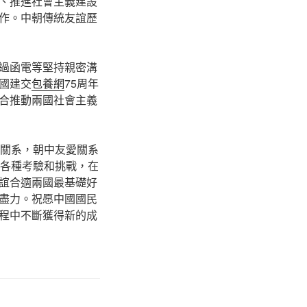
、推進社會主義建設
作。中朝傳統友誼歷
過函電等堅持親密溝
國建交
包養網
75周年
合推動兩國社會主義
際關系，朝中友愛關系
勝各種考驗和挑戰，在
誼合適兩國最基礎好
盡力。祝愿中國國民
程中不斷獲得新的成