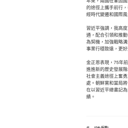
年來，兩國在鞏固國
的途徑上攜手前行，
經時代變遷和國際風
習近平強調，我高度
通，配合引領和推動
為契機，加強戰略溝
事業行穩致遠，更好
金正恩表現，75年
進進新的歷史發展階
社會主義途徑上奮勇
處。朝鮮黨和當局將
在以習近平總書記為
績。
標
[DB:标签]