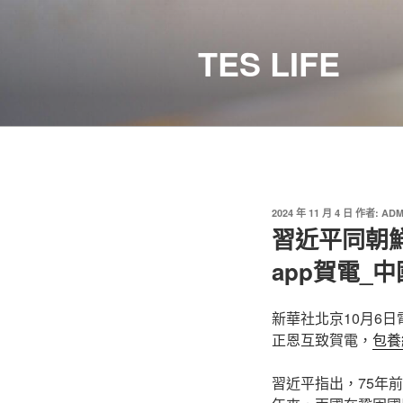
跳
至
TES LIFE
主
要
內
容
發
2024 年 11 月 4 日
作者:
ADM
佈
習近平同朝
於
app賀電_
新華社北京10月6
正恩互致賀電，
包養
習近平指出，75年