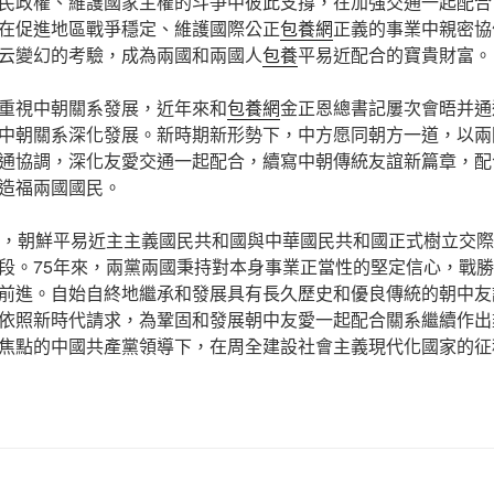
民政權、維護國家主權的斗爭中彼此支撐，在加強交通一起配合
在促進地區戰爭穩定、維護國際公正
包養網
正義的事業中親密協
云變幻的考驗，成為兩國和兩國人
包養
平易近配合的寶貴財富。
重視中朝關系發展，近年來和
包養網
金正恩總書記屢次會晤并通
中朝關系深化發展。新時期新形勢下，中方愿同朝方一道，以兩
通協調，深化友愛交通一起配合，續寫中朝傳統友誼新篇章，配
造福兩國國民。
前，朝鮮平易近主主義國民共和國與中華國民共和國正式樹立交
段。75年來，兩黨兩國秉持對本身事業正當性的堅定信心，戰
前進。自始自終地繼承和發展具有長久歷史和優良傳統的朝中友
依照新時代請求，為鞏固和發展朝中友愛一起配合關系繼續作出
焦點的中國共產黨領導下，在周全建設社會主義現代化國家的征