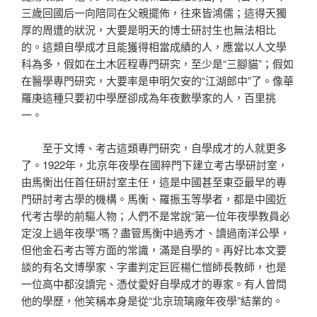
三歲回國后一向陪同在父親擺佈，往來皆鴻儒；這得天獨
厚的周遭的狀況，大要是明天的博士研討生也無法相比
的。這類自學成才且能獲得相當成績的人，應當以人文學
科為多，假如在土木匠程專門研究，至少是“三腳貓”；假如
在醫學專門研究，大要率是申明欠安的“江湖郎中”了。像華
羅庚這種只要初中學歷卻成為年夜數學家的人，百里挑
一。
至于文博、考古這類專門研究，自學成才的人就更多
了。1922年，北京年夜學在國粹門下建立考古學研討室，
由馬衡出任首任研討室主任，這是中國甚至東亞最早的專
門研討考古學的機構。馬衡、羅振玉等學者，都是中國近
代考古學的前驅人物；人們不是常說“第一位年夜學教員必
定沒上過年夜學”嗎？盡管馬衡中過秀才、讀過南洋公學，
但他金石考古等方面的常識，滿是自學的。再好比本文要
談的有名文博學家、字畫判定巨匠楊仁愷師長教師，也是
一位高中都沒讀完、憑仗愛好自學成才的專家。有人曾問
他的學歷，他笑稱本身是從“北京琉璃廠年夜學”結業的。