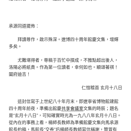
承源同道擺佈：
拜讀尊作，啟示殊深。遼博四十周年館慶文集，增輝
多矣。
尤難堪得者，尊稿于百忙中撰成，不雅點超出後人，
洛陽必將紙貴。作為第一位讀者，幸何如也。顓頌著祺！
闔府迪吉！
仁愷稽首 玄月十八日
這封信寫于上世紀八十年月末，即遼寧省博物館建館
四十周年前夜，準備出館慶
共享會議室
文集的時辰；題名
是“玄月十八日”，可知確實時光為一九八八年玄月十八日。
從內在的事務上看，楊師長教師為準備館慶文集向馬承源
館長約稿，馬館長“交卷”后楊師長教師寫信稱謝，贊賞有