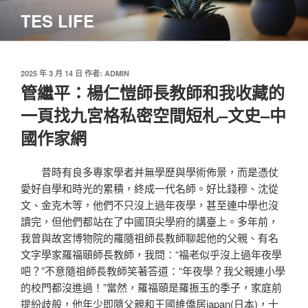
跳
TES LIFE
至
主
要
內
發
2025 年 3 月 14 日
作者:
ADMIN
佈
管繼平：楊仁愷師長教師和我收藏的
容
於
一頁找九宮格私密空間短札–文史–中
國作家網
昔時有良多專家學者并無學歷與學術佈景，而是憑仗
愛好自學和時光的累積，終成一代名師。好比錢穆、沈從
文、金克木等，他們不只沒上過年夜學，甚至連中學也沒
讀完，但他們都站在了中國頂尖學府的講臺上。多年前，
我曾與故宮博物院的羅隨祖師長教師聊起他的父親、有名
文字學家羅福頤師長教師，我問：“福老似乎沒上過年夜學
吧？”不意隨祖師長教師笑著答道：“年夜學？我父親連小學
的校門都沒進過！”當然，羅福頤是羅振玉的季子，家庭前
提紛歧般，他年少即隨父親和王國維僑居japan(日本)，十