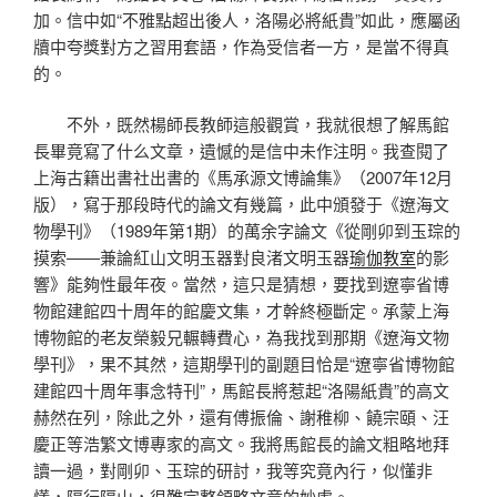
加。信中如“不雅點超出後人，洛陽必將紙貴”如此，應屬函
牘中夸獎對方之習用套語，作為受信者一方，是當不得真
的。
不外，既然楊師長教師這般觀賞，我就很想了解馬館
長畢竟寫了什么文章，遺憾的是信中未作注明。我查閱了
上海古籍出書社出書的《馬承源文博論集》（2007年12月
版），寫于那段時代的論文有幾篇，此中頒發于《遼海文
物學刊》（1989年第1期）的萬余字論文《從剛卯到玉琮的
摸索——兼論紅山文明玉器對良渚文明玉器
瑜伽教室
的影
響》能夠性最年夜。當然，這只是猜想，要找到遼寧省博
物館建館四十周年的館慶文集，才幹終極斷定。承蒙上海
博物館的老友榮毅兄輾轉費心，為我找到那期《遼海文物
學刊》，果不其然，這期學刊的副題目恰是“遼寧省博物館
建館四十周年事念特刊”，馬館長將惹起“洛陽紙貴”的高文
赫然在列，除此之外，還有傅振倫、謝稚柳、饒宗頤、汪
慶正等浩繁文博專家的高文。我將馬館長的論文粗略地拜
讀一過，對剛卯、玉琮的研討，我等究竟內行，似懂非
懂，隔行隔山，很難完整領略文章的妙處。