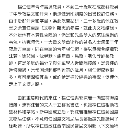
楊仁愷年青時當過教員，不到二十歲就在成都群覺男
子中學教語文和汗青，他還做過印刷廠的出書校訂任務。
由于愛好汗青和字畫，為此吃苦鉆研，二十多歲的他在教
書之余兼任重慶《文物》雜志的參謀，就此與文物結緣。
不外讓他有本質性晉陞的，仍是和先輩學人的來往經過的
事況。抗戰時代，一大量文學藝術界的著名人士湊集于年
夜后方重慶，同在重慶的青年楊仁愷，得以無機會結識郭
沫若、徐悲鴻、沈尹默、謝無量、馬衡、老舍等師長教
師，這是多麼的福分？與先輩學人近間隔接觸，是最佳的
進修機遇，常常回想起那些難忘的歲月，楊仁愷感歎很
多，真可謂深獲其益。或許恰是這段經過的事況，促使他
走上了文博之路。
由於重慶時代的來往，楊仁愷與郭沫若一向堅持聯絡
接觸，連郭沫若的夫人于立群寫書法，也讓楊仁愷相助找
些材料和字帖。新中國成立后，郭沫若推舉楊仁愷到國度
文物局任務，不意時任國度文物局局長鄭振鐸先期錄用了
徐邦達，所以楊仁愷改往西南國民當局文明部（下文簡稱