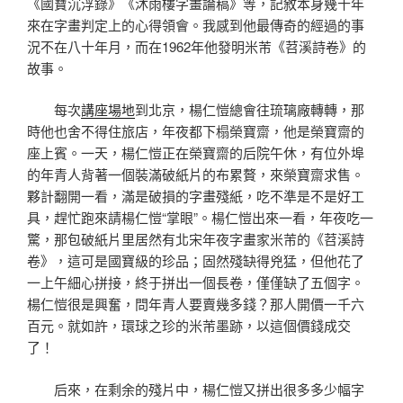
《國寶沉浮錄》《沐雨樓字畫論稿》等，記敘本身幾十年
來在字畫判定上的心得領會。我感到他最傳奇的經過的事
況不在八十年月，而在1962年他發明米芾《苕溪詩卷》的
故事。
每次
講座場地
到北京，楊仁愷總會往琉璃廠轉轉，那
時他也舍不得住旅店，年夜都下榻榮寶齋，他是榮寶齋的
座上賓。一天，楊仁愷正在榮寶齋的后院午休，有位外埠
的年青人背著一個裝滿破紙片的布累贅，來榮寶齋求售。
夥計翻開一看，滿是破損的字畫殘紙，吃不準是不是好工
具，趕忙跑來請楊仁愷“掌眼”。楊仁愷出來一看，年夜吃一
驚，那包破紙片里居然有北宋年夜字畫家米芾的《苕溪詩
卷》，這可是國寶級的珍品；固然殘缺得兇猛，但他花了
一上午細心拼接，終于拼出一個長卷，僅僅缺了五個字。
楊仁愷很是興奮，問年青人要賣幾多錢？那人開價一千六
百元。就如許，環球之珍的米芾墨跡，以這個價錢成交
了！
后來，在剩余的殘片中，楊仁愷又拼出很多多少幅字