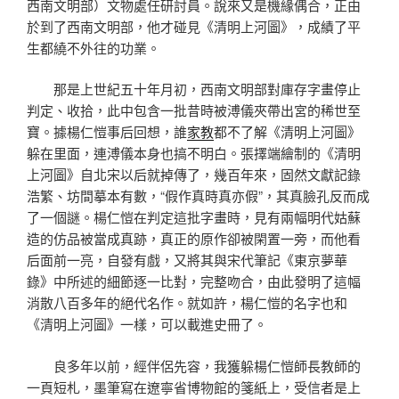
西南文明部）文物處任研討員。說來又是機緣偶合，正由
於到了西南文明部，他才碰見《清明上河圖》，成績了平
生都繞不外往的功業。
那是上世紀五十年月初，西南文明部對庫存字畫停止
判定、收拾，此中包含一批昔時被溥儀夾帶出宮的稀世至
寶。據楊仁愷事后回想，誰
家教
都不了解《清明上河圖》
躲在里面，連溥儀本身也搞不明白。張擇端繪制的《清明
上河圖》自北宋以后就掉傳了，幾百年來，固然文獻記錄
浩繁、坊間摹本有數，“假作真時真亦假”，其真臉孔反而成
了一個謎。楊仁愷在判定這批字畫時，見有兩幅明代姑蘇
造的仿品被當成真跡，真正的原作卻被閑置一旁，而他看
后面前一亮，自發有戲，又將其與宋代筆記《東京夢華
錄》中所述的細節逐一比對，完整吻合，由此發明了這幅
消散八百多年的絕代名作。就如許，楊仁愷的名字也和
《清明上河圖》一樣，可以載進史冊了。
良多年以前，經伴侶先容，我獲躲楊仁愷師長教師的
一頁短札，墨筆寫在遼寧省博物館的箋紙上，受信者是上