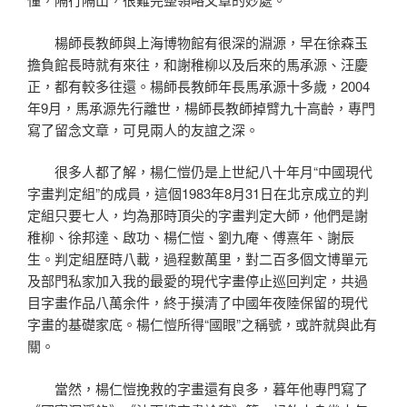
楊師長教師與上海博物館有很深的淵源，早在徐森玉
擔負館長時就有來往，和謝稚柳以及后來的馬承源、汪慶
正，都有較多往還。楊師長教師年長馬承源十多歲，2004
年9月，馬承源先行離世，楊師長教師掉臂九十高齡，專門
寫了留念文章，可見兩人的友誼之深。
很多人都了解，楊仁愷仍是上世紀八十年月“中國現代
字畫判定組”的成員，這個1983年8月31日在北京成立的判
定組只要七人，均為那時頂尖的字畫判定大師，他們是謝
稚柳、徐邦達、啟功、楊仁愷、劉九庵、傅熹年、謝辰
生。判定組歷時八載，過程數萬里，對二百多個文博單元
及部門私家加入我的最愛的現代字畫停止巡回判定，共過
目字畫作品八萬余件，終于摸清了中國年夜陸保留的現代
字畫的基礎家底。楊仁愷所得“國眼”之稱號，或許就與此有
關。
當然，楊仁愷挽救的字畫還有良多，暮年他專門寫了