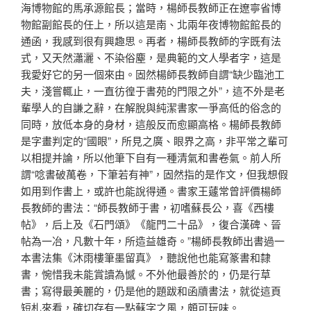
海博物館的馬承源館長；當時，楊師長教師正在遼寧省博
物館副館長的任上，所以這是南、北兩年夜博物館館長的
通函，我感到很有興趣思。再者，楊師長教師的字既有法
式，又天然瀟灑、不染俗塵，是典範的文人學者字，這是
我愛好它的另一個來由。固然楊師長教師自謂“缺少臨池工
夫，淺嘗輒止，一直彷徨于書苑的門限之外”，這不外是老
輩學人的自謙之辭，在解脫與純潔書家一爭高低的俗念的
同時，放低本身的身材，這般反而愈顯高格。楊師長教師
是字畫判定的“國眼”，所見之廣、眼界之高，非平常之輩可
以相提并論，所以他筆下自有一種清氣和書卷氣。前人所
謂“唸書破萬卷，下筆若有神”，固然指的是作文，但我想假
如用到作書上，或許也能說得通。書家王蘧常曾評價楊師
長教師的書法：“師長教師于書，初嗜蘇長公，喜《西樓
帖》，后上及《石門頌》《龍門二十品》，復合漢碑、晉
帖為一冶，凡數十年，所造益雄奇。”楊師長教師出書過一
本書法集《沐雨樓筆墨留真》，聽說他也能寫篆書和隸
書，惋惜我未能賞讀為憾。不外他最善於的，仍是行草
書；寫得最美麗的，仍是他的題跋和函牘書法，就從這頁
短札來看，確切存有一點蘇字之風，頗可玩味。