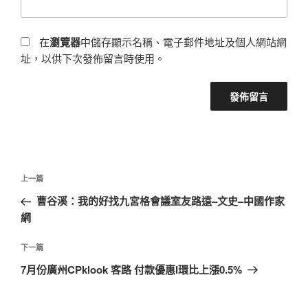
在
瀏覽器
中儲存顯示名稱、電子郵件地址及個人網站網
址，以供下次發佈留言時使用。
文
上
上一篇
章
一
曹谷溪：我的好找九宮格會議室友路遠–文史–中國作家
導
篇
網
覽
文
章
下
下一篇
一
7月份廣州CPklook 客路 付款優惠I環比上漲0.5%
篇
文