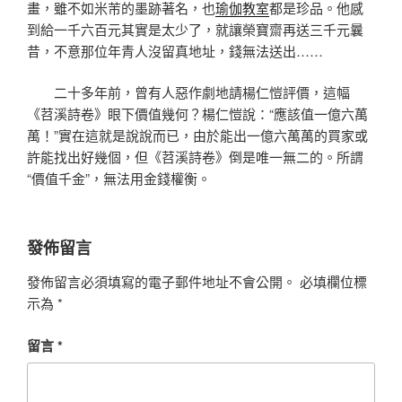
畫，雖不如米芾的墨跡著名，也
瑜伽教室
都是珍品。他感
到給一千六百元其實是太少了，就讓榮寶齋再送三千元曩
昔，不意那位年青人沒留真地址，錢無法送出……
二十多年前，曾有人惡作劇地請楊仁愷評價，這幅
《苕溪詩卷》眼下價值幾何？楊仁愷說：“應該值一億六萬
萬！”實在這就是說說而已，由於能出一億六萬萬的買家或
許能找出好幾個，但《苕溪詩卷》倒是唯一無二的。所謂
“價值千金”，無法用金錢權衡。
發佈留言
發佈留言必須填寫的電子郵件地址不會公開。
必填欄位標
示為
*
留言
*