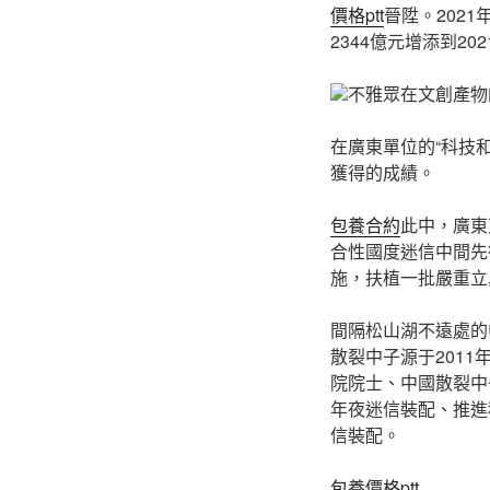
價格ptt
晉陞。202
2344億元增添到20
不雅眾在文創產物
在廣東單位的“科技
獲得的成績。
包養合約
此中，廣東
合性國度迷信中間先
施，扶植一批嚴重立
間隔松山湖不遠處的
散裂中子源于2011
院院士、中國散裂中
年夜迷信裝配、推進
信裝配。
包養價格ptt