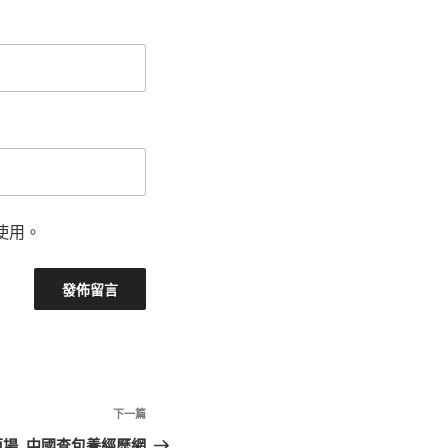
使用。
下
下一篇
一
茵場_中國查包養經歷網