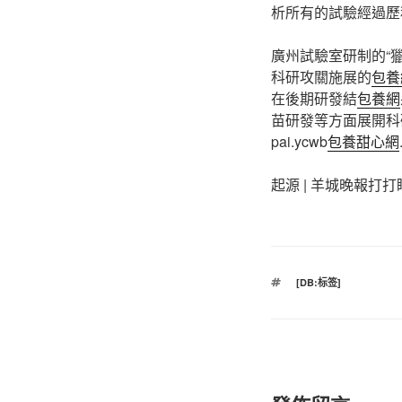
析所有的試驗經過歷
廣州試驗室研制的“
科研攻關施展的
包養
在後期研發結
包養網
苗研發等方面展開科
pai.ycwb
包養甜心網
起源 | 羊城晚報打
標
[DB:标签]
籤