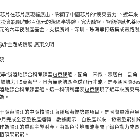
核芯片在芯片展現箱展出，彰顯了中國芯片的“廣東氣力”。近年來
立投資範圍均超百億元的灣區半導體、寬大融智、智能傳感
包養
元的六年夜財產基金，支撐廣州、深圳、珠海等打造集成電路財
情
期”主題成績展-廣東文明
統
夜學”號陸地綜合科考練習
包養網
船，配角：宋微、陳居白┃副角
、續航力1.5萬海里，具有無窮航區全球飛行才能，是今朝國際des
陸地綜合科考練習船。這一科研利器表
包養網
現了近年來廣東高
為。
于廣東陽江的中廣核陽江南鵬島海優勢電項目，是國際單體容量
年12月完成全容量投產運轉，數據顯示，自投產以來，發電量累計
作為陽江的重點主導財產，由藍色陸地風能翻開了綠色動力成長
植碩果累累。