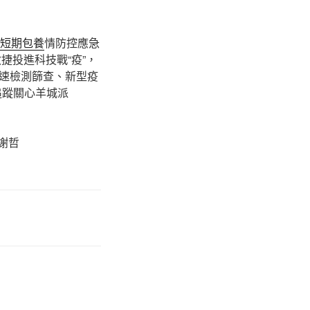
短期包養
情防控應急
捷投進科技戰“疫”，
速檢測篩查、新型疫
追蹤關心羊城派
謝哲