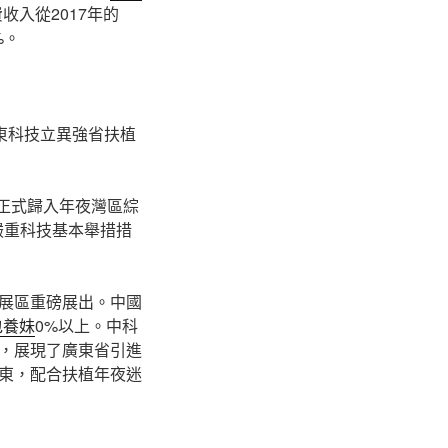
收入從2017年的
%。
東科技立異強省扶植
城正式歸入年夜灣區綜
嚴重科技基本舉措措
展區重磅展出。中國
包養妹
0%以上。中科
，展現了廣東省引進
東，配合扶植年夜迷