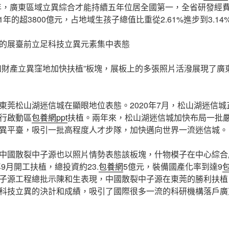
1年，廣東區域立異綜合才能持續五年位居全國第一，全省研發經費
21年的超3800億元，占地域生孩子總值比重從2.61%進步到3.14
的展臺前立足科技立異元素集中表態
和財產立異窪地加快扶植”板塊，展板上的多張照片活潑展現了廣
東莞松山湖迷信城在顯眼地位表態。2020年7月，松山湖迷信
行啟動區
包養網ppt
扶植。兩年來，松山湖迷信城加快布局一批
異平臺，吸引一批高程度人才步隊，加快邁向世界一流迷信城。
中國散裂中子源也以照片情勢表態該板塊，什物模子在中心綜合
年9月開工扶植，總投資約23.
包養網
5億元，裝備國產化率到達9
子源工程總批示陳和生表現，中國散裂中子源在東莞的勝利扶植
科技立異的決計和成績，吸引了國際很多一流的科研機構落戶廣