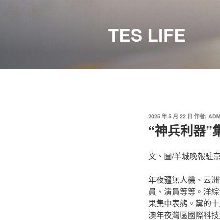
跳
至
TES LIFE
主
要
內
容
發
2025 年 5 月 22 日
作者:
ADM
佈
“神兵利器
於
文、圖/羊城晚報駐
年夜疆無人機、云洲
員、演員等等。洋綜
果集中表態。黨的十
澳年夜灣區國際科技