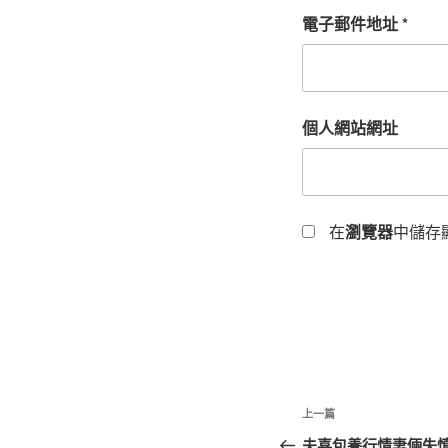
電子郵件地址
*
個人網站網址
在
瀏覽器
中儲存
文
上
上一篇
章
一
夫喜包養行情妻倆失慎