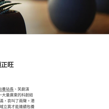
頭正旺
包養站長
、笑劇演
一大量廣東的科創結
滿，哀叫了兩聲。港
域立異才能連續
包養