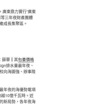
，廣東鼎力實行“廣東
器等三年夜財產團體
產成長集聚區。
：薛華┃其
包養價格
ign排水量最年夜、
校向海圖強、辦事陸
最年夜的海優勢電項
跨越10億千瓦時。近
的新局勢，各年夜海