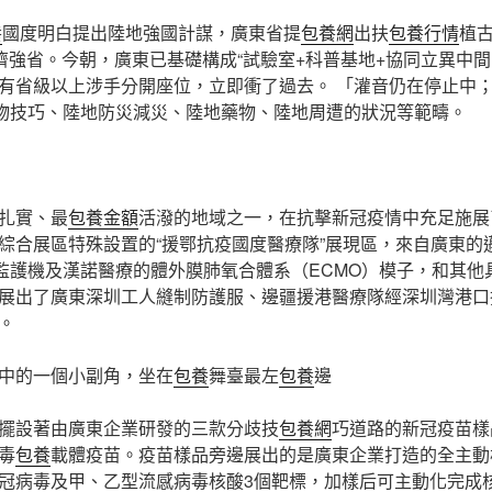
養
國度明白提出陸地強國計謀，廣東省提
包養網
出扶
包養行情
植
濟強省。今朝，廣東已基礎構成“試驗室+科普基地+協同立異中間
有省級以上涉手分開座位，立即衝了過去。 「灌音仍在停止中
生物技巧、陸地防災減災、陸地藥物、陸地周遭的狀況等範疇。
扎實、最
包養金額
活潑的地域之一，在抗擊新冠疫情中充足施展了
綜合展區特殊設置的“援鄂抗疫國度醫療隊”展現區，來自廣東的
監護機及漢諾醫療的體外膜肺氧合體系（ECMO）模子，和其他
展出了廣東深圳工人縫制防護服、邊疆援港醫療隊經深圳灣港口
。
中的一個小副角，坐在
包養
舞臺最左
包養
邊
擺設著由廣東企業研發的三款分歧技
包養網
巧道路的新冠疫苗樣
毒
包養
載體疫苗。疫苗樣品旁邊展出的是廣東企業打造的全主動
冠病毒及甲、乙型流感病毒核酸3個靶標，加樣后可主動化完成