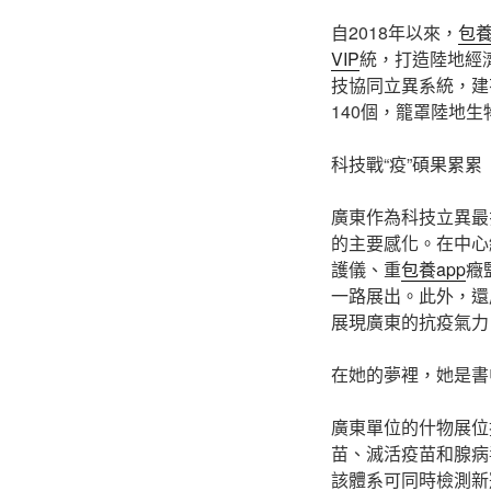
自2018年以來，
包
VIP
統，打造陸地經
技協同立異系統，建
140個，籠罩陸地
科技戰“疫”碩果累累
廣東作為科技立異最
的主要感化。在中心
護儀、重
包養app
癥
一路展出。此外，還
展現廣東的抗疫氣力
在她的夢裡，她是書
廣東單位的什物展位
苗、滅活疫苗和腺病
該體系可同時檢測新