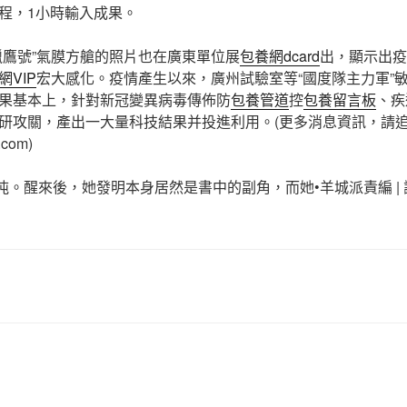
程，1小時輸入成果。
獵鷹號”氣膜方艙的照片也在廣東單位展
包養網dcard
出，顯示出疫
網VIP
宏大感化。疫情產生以來，廣州試驗室等“國度隊主力軍”敏
果基本上，針對新冠變異病毒傳佈防
包養管道
控
包養留言板
、疾
研攻關，產出一大量科技結果并投進利用。(更多消息資訊，請
.com)
打盹。醒來後，她發明本身居然是書中的副角，而她•羊城派責編 | 