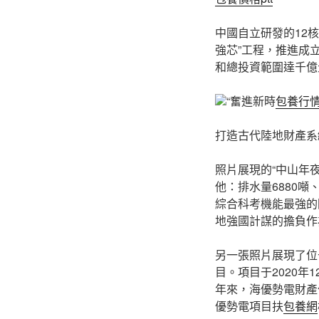
中國自立研發的12
強芯”工程，推進成
和總投資範圍達千億
“奮進新時
包養行
打造古代陸地財產系
照片展現的“中山年
他：排水量6880噸
綜合科考機能最強的
地強國計謀的擔負作
另一張照片展現了位
目。項目于2020
年來，海優勢電財產
優勢電項目扶
包養網