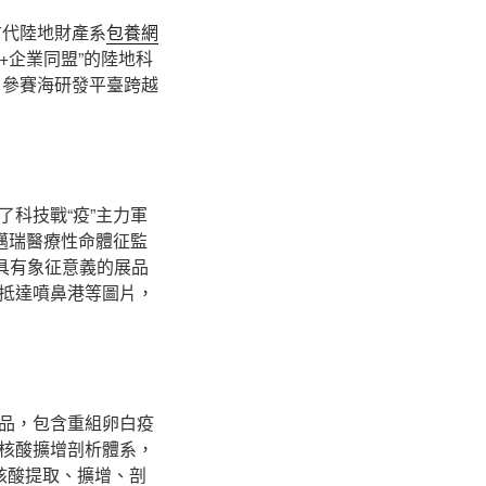
古代陸地財產系
包養網
+企業同盟”的陸地科
；參賽海研發平臺跨越
科技戰“疫”主力軍
邁瑞醫療性命體征監
具有象征意義的展品
抵達噴鼻港等圖片，
品，包含重組卵白疫
核酸擴增剖析體系，
核酸提取、擴增、剖