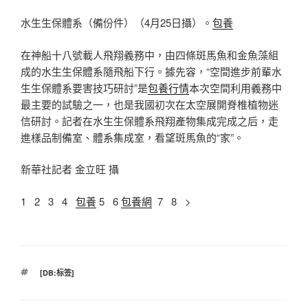
水生生保體系（備份件）（4月25日攝）。
包養
在神船十八號載人飛翔義務中，由四條斑馬魚和金魚藻組
成的水生生保體系隨飛船下行。據先容，“空間進步前輩水
生生保體系要害技巧研討”是
包養行情
本次空間利用義務中
最主要的試驗之一，也是我國初次在太空展開脊椎植物迷
信研討。記者在水生生保體系飛翔產物集成完成之后，走
進樣品制備室、體系集成室，看望斑馬魚的“家”。
新華社記者 金立旺 攝
1 2 3 4
包養
5 6
包養網
7 8 >
標
[DB:标签]
籤