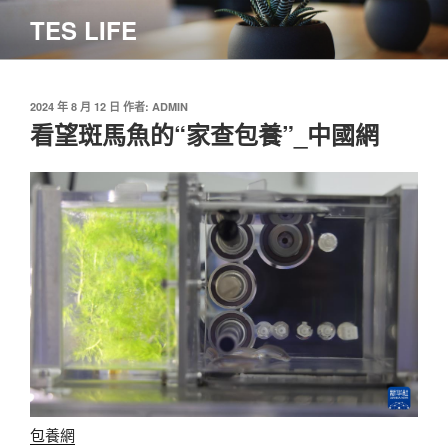
跳
TES LIFE
至
主
要
內
發
2024 年 8 月 12 日
作者:
ADMIN
佈
看望斑馬魚的“家查包養”_中國網
容
於
包養網