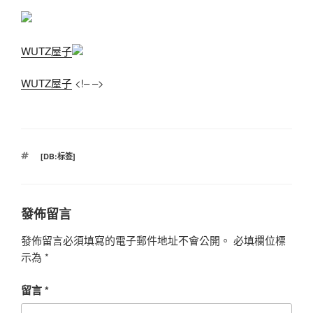
WUTZ屋子
WUTZ屋子
<!– –>
標
[DB:标签]
籤
發佈留言
發佈留言必須填寫的電子郵件地址不會公開。
必填欄位標
示為
*
留言
*