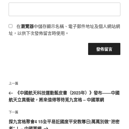
在
瀏覽器
中儲存顯示名稱、電子郵件地址及個人網站網
址，以供下次發佈留言時使用。
文
上
上一篇
章
一
《中國航天科技運動藍皮書（2023年）》發布——中國
導
篇
航天立異衝破，將來值得等待覓九宮格 – 中國軍網
覽
文
章
下
下一篇
一
探九宮格聚會‍4 15全平易近國度平安教導日|萬萬別做“泄密
篇
者”！ – 中國軍網