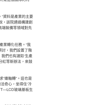
。“資料是產業的主要
欣說，該院通過構建創
高端裝備等領域對先
產業轉化任務。“我
研討，我們設置了階
，我們也有諸如‘生產
潤分紅等新辦法，來鼓
“連軸轉”。這也是
洽奇心，坐得住‘冷
FT—LCD玻璃基板生