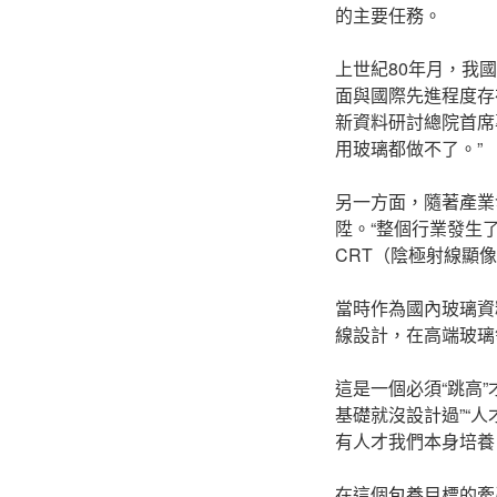
的主要任務。
上世紀80年月，我
面與國際先進程度存
新資料研討總院首席
用玻璃都做不了。”
另一方面，隨著產業
陞。“整個行業發生
CRT（陰極射線顯
當時作為國內玻璃資
線設計，在高端玻璃
這是一個必須“跳高
基礎就沒設計過”“
有人才我們本身培養
在這個
包養
目標的牽