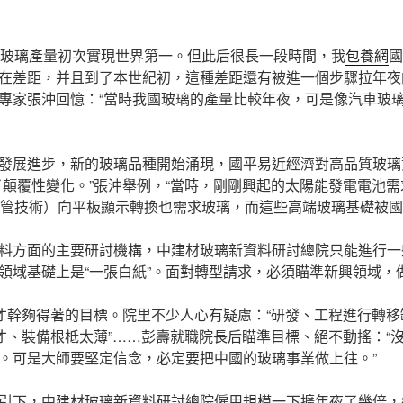
國玻璃產量初次實現世界第一。但此后很長一段時間，我
包養網
國
在差距，并且到了本世紀初，這種差距還有被進一個步驟拉年夜
專家張沖回憶：“當時我國玻璃的產量比較年夜，可是像汽車玻
發展進步，新的玻璃品種開始涌現，國平易近經濟對高品質玻璃
了顛覆性變化。”張沖舉例，“當時，剛剛興起的太陽能發電電池
像管技術）向平板顯示轉換也需求玻璃，而這些高端玻璃基礎被國
料方面的主要研討機構，中建材玻璃新資料研討總院只能進行一
領域基礎上是“一張白紙”。面對轉型請求，必須瞄準新興領域，
”才幹夠得著的目標。院里不少人心有疑慮：“研發、工程進行轉移
人才、裝備根柢太薄”……彭壽就職院長后瞄準目標、絕不動搖：“
。可是大師要堅定信念，必定要把中國的玻璃事業做上往。”
引下，中建材玻璃新資料研討總院僱用規模一下擴年夜了幾倍，