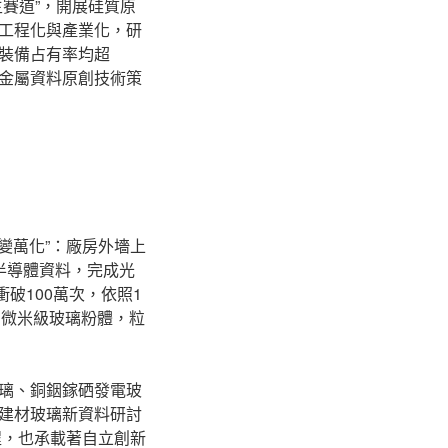
賽道”，開展硅質原
工程化與產業化，研
裝備占有率均超
非金屬資料原創技術策
變萬化”：廠房外墻上
半導體資料，完成光
破100萬次，依照1
空的微米級玻璃粉體，粒
玻璃、銅銦鎵硒發電玻
建材玻璃新資料研討
程，也承載著自立創新