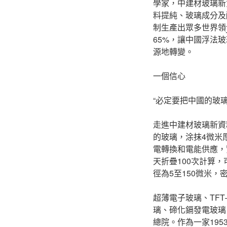
學家，中建材玻璃新
料提純、玻璃成分及
制生產出眾多世界領
65%，讓中國浮法
源地轉變。
一個信心
“必定要把中國的玻
走進中建材玻璃新資
的玻璃，涂抹4微米
電轉換和電能供應，
天折疊100次計算，
徑為5至150微米，
超薄電子玻璃、TF
璃、碲化鎘發電玻璃
總院。作為一家19