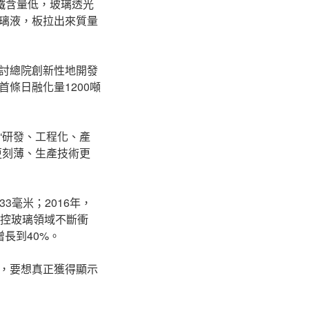
鐵含量低，玻璃透光
璃液，板拉出來質量
討總院創新性地開發
條日融化量1200噸
“研發、工程化、產
更刻薄、生產技術更
3毫米；2016年，
子觸控玻璃領域不斷衝
長到40%。
，要想真正獲得顯示