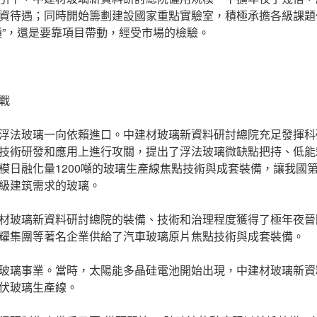
資待遇；同時開始籌劃建設國家重點實驗室，積極承擔各級課題
通”，還是要靠項目帶動，經受市場的檢驗。
戰
浮法玻璃一向依賴進口。中建材玻璃新資料研討總院充足發揮科
技術研發和應用上進行攻關，提出了浮法玻璃微缺點把持、低能
模日融化量1200噸的玻璃生產線焦點技術與成套裝備，讓我國
級建筑需求的玻璃。
材玻璃新資料研討總院的裝備、技術和治理程度獲得了極年夜晉
耀集團等著名企業供給了汽車玻璃原片焦點技術與成套裝備。
玻璃事業。當時，太陽能多晶硅電池開始出現，中建材玻璃新資
伏玻璃生產線。