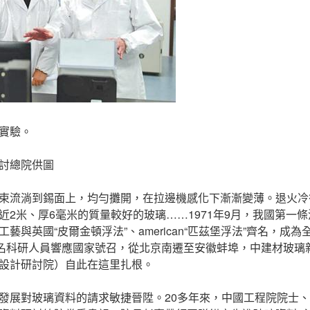
實驗。
討總院供圖
束流淌到錫面上，均勻攤開，在拉邊機感化下漸漸變薄。退火冷
近2米、厚6毫米的質量較好的玻璃……1971年9月，我國第一
藝與英國“皮爾金頓浮法”、american“匹茲堡浮法”齊名，成
多名科研人員響應國家號召，從北京南遷至安徽蚌埠，中建材玻璃
設計研討院）自此在這里扎根。
發展對玻璃資料的請求敏捷晉陞。20多年來，中國工程院院士