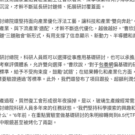
沉淀，才幹不斷延長研討鏈條、拓展研討覆蓋面。
討總院還堅持面向產業優化浮法工藝，讓科技和產業“雙向奔赴”
產業、與下流產業‘適配’，才幹不斷迭代優化，越做越好。”曹
鏈“三鏈融會”新形式，有用支撐了信息顯示、新動力、半導體和
研討總院，科研人員既可以選擇從事應用基礎研討，也可以承擔
考察評價體系，允許雙向選擇。”曹欣說，“對于
包養網
偏基礎的
標準，給予不受拘束度，鼓勵‘試錯’；在結果轉化和產業化方面
指標要驗證通過’等標準。此外，我們還發布了項目跟投、超額利
產過程，貿然復工會形成很年夜損掉。是以，玻璃生產線經常需求
討總院科研人員多年來的任務狀態。“我們堅持科學摸索的興趣和
什么’。”6年前，在重點實驗室做基礎研討的朱明柳轉崗到8.5代T
中眼鏡甚至被烤化了兩副。