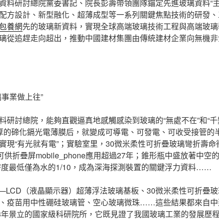
資料研討總院黨委書記、院長彭壽帶領團隊錨定先進玻璃資料“主
配方設計、新型融化、超薄成型等一系列關鍵焦點技術的研發、
包養網
先的玻璃新資料，實現全球高端玻璃技術工程與高端玻璃
玻璃從追趕走向超出，推動中國建材集團由傳統建材企業向無機
璃事業做上往”
料研討總院，能夠直觀逼真地感觸感染到玻璃的“無處不在”和“千
厚的碲化鎘光電薄膜后，就變成可導電、可發電、可收受接管的
實現“有光就有電”；實驗室里，30微米柔性可折疊玻璃彎折壽命衝
可供折疊屏mobile_phone應用超過27年；錐形瓶中盛放著中
密度最低僅為水的1/10，成為深海探測裝置的關鍵浮力資料……
T—LCD（液晶顯示器）超薄浮法玻璃基板、30微米柔性可折疊
、疫苗用中性硼硅玻璃管、空心玻璃微珠……這些結果都來自中
53年景立的國家級科研院所，它既見證了我國玻璃工業的發展歷