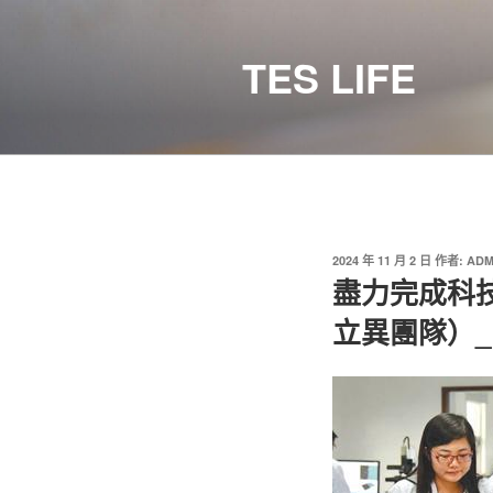
跳
至
TES LIFE
主
要
內
容
發
2024 年 11 月 2 日
作者:
ADM
佈
盡力完成科
於
立異團隊）