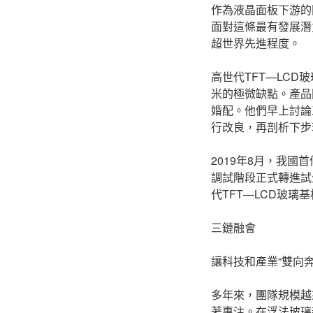
作為液晶面板下游的
面對這條最有發展潛
超世界先進程度。
高世代TFT—LCD
米的極微缺點。產品
婚配。他們早上討論
行改良，再剖析下步
2019年8月，我國
調試階段正式轉進試
代TFT—LCD玻璃
三鏈融會
讓科技和產業“雙向奔
多年來，團隊規模越
著專注。在浮法玻璃