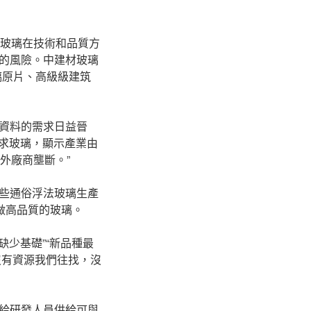
玻璃在技術和品質方
的風險。中建材玻璃
璃原片、高級級建筑
資料的需求日益晉
需求玻璃，顯示產業由
外廠商壟斷。”
些通俗浮法玻璃生產
做高品質的玻璃。
缺少基礎”“新品種最
沒有資源我們往找，沒
給研發人員供給可與