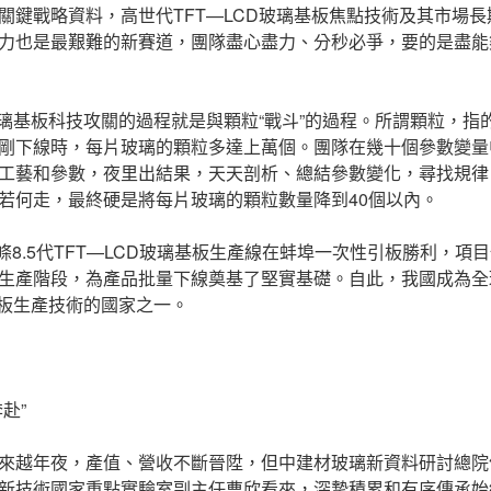
關鍵戰略資料，高世代TFT—LCD玻璃基板焦點技術及其市場
力也是最艱難的新賽道，團隊盡心盡力、分秒必爭，要的是盡能
玻璃基板科技攻關的過程就是與顆粒“戰斗”的過程。所謂顆粒，指
剛下線時，每片玻璃的顆粒多達上萬個。團隊在幾十個參數變量
工藝和參數，夜里出結果，天天剖析、總結參數變化，尋找規律
若何走，最終硬是將每片玻璃的顆粒數量降到40個以內。
首條8.5代TFT—LCD玻璃基板生產線在蚌埠一次性引板勝利，
生產階段，為產品批量下線奠基了堅實基礎。自此，我國成為全
基板生產技術的國家之一。
赴”
來越年夜，產值、營收不斷晉陞，但中建材玻璃新資料研討總院
新技術國家重點實驗室副主任曹欣看來，深摯積累和有序傳承始