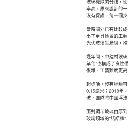
玻璃機能的分歧，使
率高，原來設計的一
沒有保證，每一個步
當時國外已有比較成
出了更具遠景的工藝
光伏玻璃生產線，推
幾年間，中建材玻璃
業化”也構成了良性
復雜、工藝難度更高
起步晚，沒有經驗可以
0.15毫米；201
破，團隊將中國浮法
面對顯示玻璃由厚到
玻璃領域的“話語權”