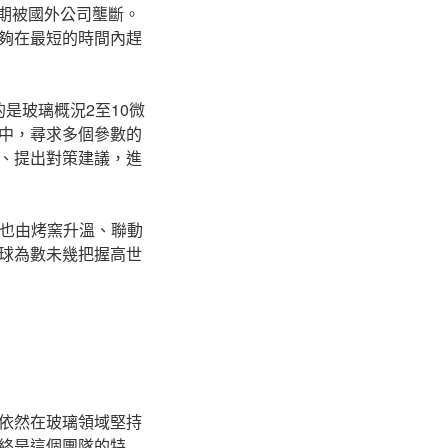
長期被國外公司壟斷。
夠在最短的時間內趕
的是玻璃概況2至10微
中，尋求多個參數的
、提出對策建議，進
項目也由烤窯升溫、聯動
球為數未幾把握高世
依然在玻璃領域堅持
終是這個團隊的特