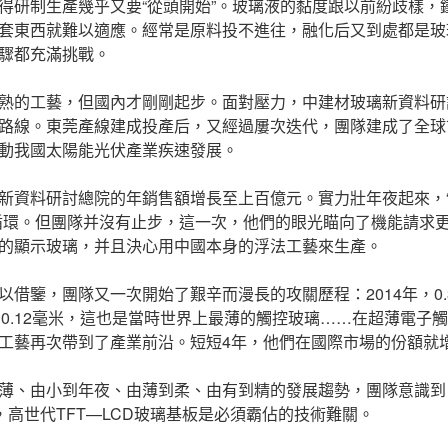
得研制生產幾乎又要“從頭開始”。玻璃液的黏度跟以前紛歧樣，
套東西就難以適應。經常是原料投不進往，融化后又到處都是玻
驟都充滿挑戰。
熟的工藝，但國內才剛剛起步。面對壓力，中建材玻璃新資料研
路線。東莞產線建成投產后，又經過屢次迭代，團隊建成了全球首
動我國太陽能光伏產業疾速發展。
新資料研討總院的年銷售額增長至上百億元。實力壯年夜起來，
循環。但團隊并沒有止步，這一次，他們的眼光瞄向了機能請求
的顯示玻璃，并且決心用中國本身的浮法工藝來生產。
借鑒，團隊又一次開始了艱辛而漫長的攻關歷程：2014年，0.3
8年，0.12毫米，這也是當時世界上最薄的觸控玻璃……在超薄電
工藝再次帶到了產業前沿。短短4年，他們在國際市場的份額就增
薄、由小到年夜、由薄到柔、由有到精的發展趨勢，團隊意識到
，高世代TFT—LCD玻璃基板是必須霸佔的技術難關。