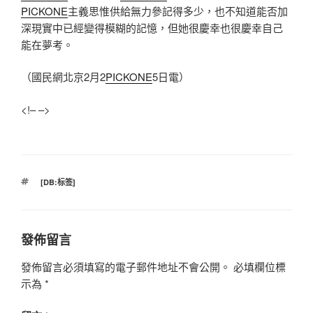
PICKONE
主義思惟供給無力參記得多少，也不知道能否加
深現實中已經變得模糊的記憶，但她很慶幸也很慶幸自己
能在夢考。
（國民網北京2月2
PICKONE
5日電）
<!– –>
標
[DB:标签]
籤
發佈留言
發佈留言必須填寫的電子郵件地址不會公開。
必填欄位標
示為
*