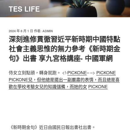
跳
TES LIFE
至
主
要
內
發
2024 年 8 月 1 日
作者:
ADMIN
佈
深刻進修貫徹習近平新時期中國特點
容
於
社會主義思惟的無力參考《新時期金
句》出書 享九宮格講座- 中國軍網
侍女立刻點頭，轉身就跑。 <!-
PICKONE
– –>
PICKONE
PICKONE兒，但他總是擺出一副嚴肅的表情，而且總是喜
歡在學校考驗女兒的知識儲備，而她的女
PICKONE
《新時期金句》近日由國民日報出書社出書。