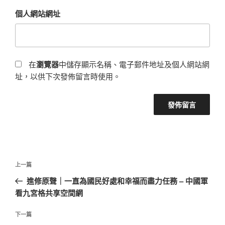
個人網站網址
在
瀏覽器
中儲存顯示名稱、電子郵件地址及個人網站網
址，以供下次發佈留言時使用。
文
上
上一篇
章
一
進修原聲｜一直為國民好處和幸福而盡力任務 – 中國軍
導
篇
看九宮格共享空間網
覽
文
章
下
下一篇