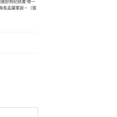
做好枸杞財產‘帶一
副縣長孟躍軍說。（張