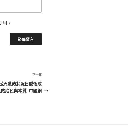
使用。
下
下一篇
一
從周遭的狀況日感悟成
篇
長的底色與本質_中國網
文
章