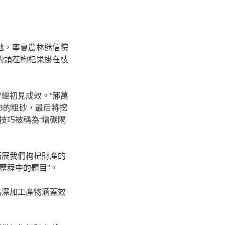
地，寧夏農林迷信院
的頭茬枸杞果掛在枝
經初見成效。”郝萬
3的粗砂，最后將挖
技巧被稱為“增碳隔
拓展我們枸杞財產的
歷程中的題目”。
，高深加工產物涵蓋效