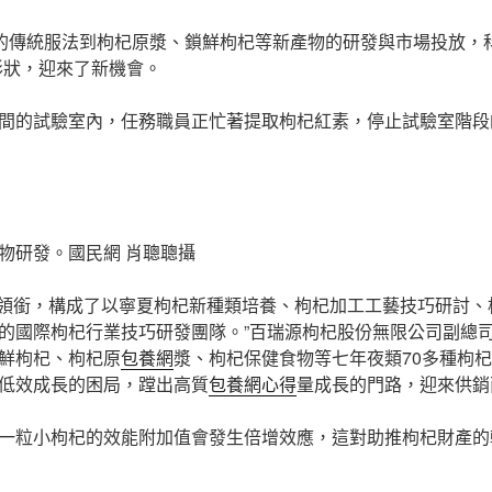
”的傳統服法到枸杞原漿、鎖鮮枸杞等新產物的研發與市場投放，
形狀，迎來了新機會。
間的試驗室內，任務職員正忙著提取枸杞紅素，停止試驗室階段
物研發。國民網 肖聰聰攝
士領銜，構成了以寧夏枸杞新種類培養、枸杞加工工藝技巧研討、
的國際枸杞行業技巧研發團隊。”百瑞源枸杞股份無限公司副總
鮮枸杞、枸杞原
包養網
漿、枸杞保健食物等七年夜類70多種枸
低效成長的困局，蹚出高質
包養網心得
量成長的門路，迎來供銷
一粒小枸杞的效能附加值會發生倍增效應，這對助推枸杞財產的