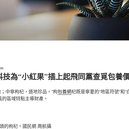
IN
科技為“小紅果”插上起飛同黨查覓包養價
地；中寧枸杞，道地珍品。”枸
包養網
杞既是寧夏的“地區符號”和“
上風的區域特點主導財產。
頭的枸杞。國民網 周航攝