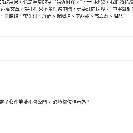
的致富果，也是寧夏的富平易近財產。“下一個步驟，我們將持續
’這篇文章，讓小紅果不單紅遍中國，更要紅向世界。” 中寧縣
、肖聰聰、樊美琪、許崢、穆國虎、李甜甜、高嘉蔚、周航）
電子郵件地址不會公開。
必填欄位標示為
*