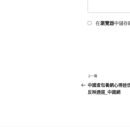
在
瀏覽器
中儲存
文
上
上一篇
章
一
中國查包養網心得迷
篇
反映通道_中國網
導
文
覽
章