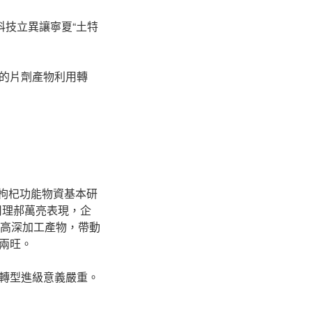
科技立異讓寧夏“土特
的片劑產物利用轉
枸杞功能物資基本研
司理郝萬亮表現，企
杞高深加工產物，帶動
兩旺。
轉型進級意義嚴重。