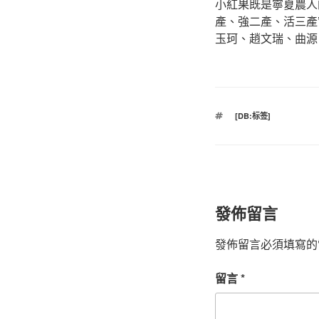
小紅果既是寧夏農人
產、強二產、活三產
玉珂、趙文瑞、曲源
標
[DB:标签]
籤
發佈留言
發佈留言必須填寫的
留言
*