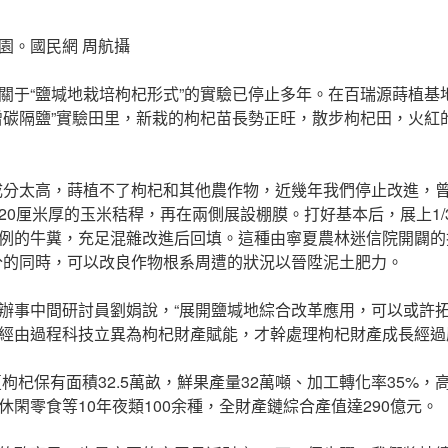
園。國民網 周航攝
關于“鹽堿地栽培枸杞形式”的實驗已停止多年。在百瑞源蒔植基
增碳隔鹽”實驗田里，新栽的枸杞苗長勢正旺，散步枸杞田，火紅
成分太高，蒔植不了枸杞和其他農作物，近幾年我們停止改進，曾
20厘米厚的玉米秸稈，再在兩側展設棚膜。打好基本后，展上1/
例的牛糞，充足混雜改進后回填。這種由寧夏農林迷信院開闢的
分的同時，可以改良作物根系周遭的狀況以晉陞泥土肥力。
辦事中間研討員劉娟說，“展開鹽堿地綜合改革應用，可以或許
經由過程科技立異為枸杞財產賦能，才幹處理枸杞財產成長經過
夏枸杞保有面積32.5萬畝，鮮果產量32萬噸、加工轉化率35%
閑零食等10年夜類100余種，全財產鏈綜合產值達290億元。