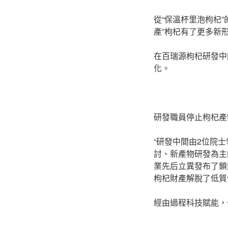
從“保溫杯里泡枸杞
產”枸杞有了更多新
在百瑞源枸杞研發中
化。
研發職員停止枸杞產
“研發中間由2位院
討、新產物研發為主
業先后立異發布了鎖
枸杞財產解脫了低質
經由過程科技賦能，