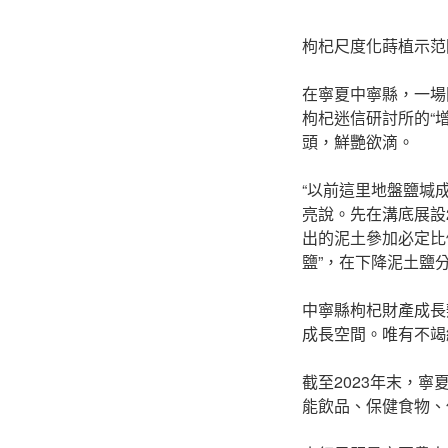
枸杞尺度化蒔植示范
在寧夏中寧縣，一場
枸杞迷信研討所的“
頭，鮮艷欲滴。
“以前這里地盤鹽堿
亮說。先在溝底展設
出的泥土參加必定比
鹽”，在下降泥土鹽
中寧縣枸杞財產成長
成長空間。唯有不竭
截至2023年末，寧
能飲品、保健食物、休