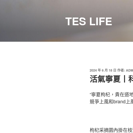
跳
至
TES LIFE
主
要
內
容
發
2024 年 6 月 18 日
作者:
ADM
佈
活氣寧夏丨
於
“寧夏枸杞，貴在道
競爭上風和brand
枸杞采摘園內掛在枝