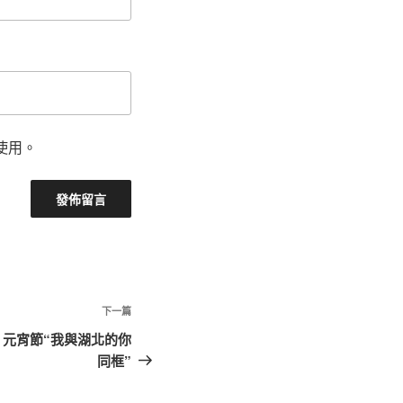
使用。
下
下一篇
一
元宵節“我與湖北的你
篇
同框”
文
章