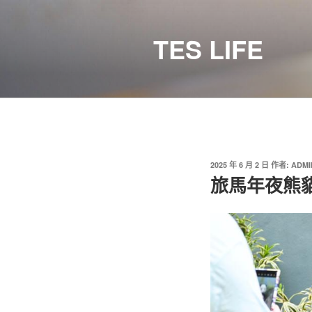
跳
至
TES LIFE
主
要
內
容
發
2025 年 6 月 2 日
作者:
ADMI
佈
旅馬年夜熊貓
於