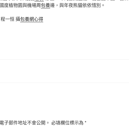
國度植物園與機場周
包養
邊，與年夜熊貓依依惜別。
 程一恒 攝
包養網心得
電子郵件地址不會公開。
必填欄位標示為
*