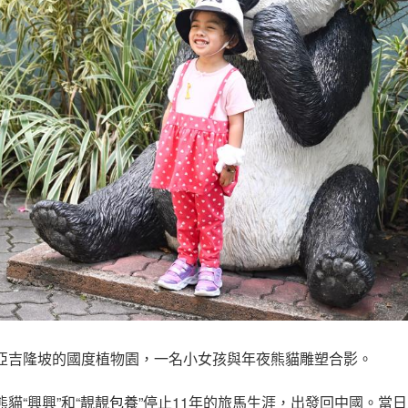
西亞吉隆坡的國度植物園，一名小女孩與年夜熊貓雕塑合影。
熊貓“興興”和“靚靚
包養
”停止11年的旅馬生涯，出發回中國。當