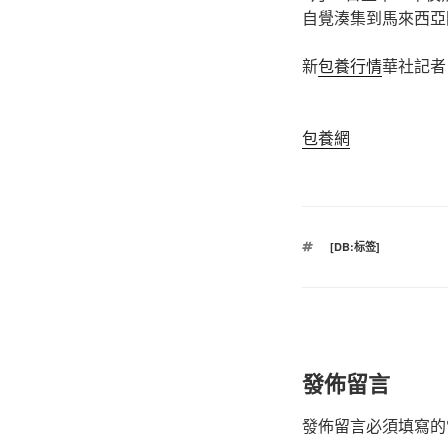
自覺湊集到馬來西亞
新
包養行情
華社記者
包養網
標
[DB:标签]
籤
發佈留言
發佈留言必須填寫的