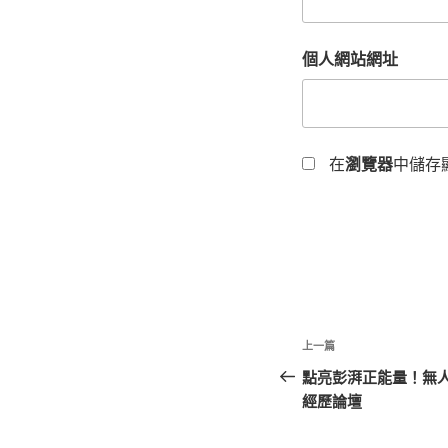
個人網站網址
在
瀏覽器
中儲存
文
上
上一篇
章
一
點亮彭湃正能量！無
篇
經歷論壇
導
文
覽
章