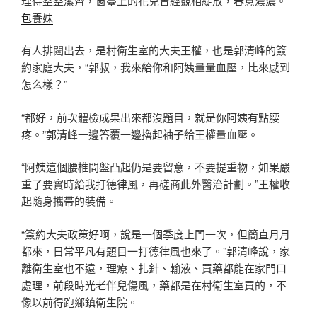
理得整整潔齊，窗臺上的花兒曾經競相綻放，春意濃濃。
包養妹
有人排闥出去，是村衛生室的大夫王權，也是郭清峰的簽
約家庭大夫，“郭叔，我來給你和阿姨量量血壓，比來感到
怎么樣？”
“都好，前次體檢成果出來都沒題目，就是你阿姨有點腰
疼。”郭清峰一邊答覆一邊擼起袖子給王權量血壓。
“阿姨這個腰椎間盤凸起仍是要留意，不要提重物，如果嚴
重了要實時給我打德律風，再磋商此外醫治計劃。”王權收
起隨身攜帶的裝備。
“簽約大夫政策好啊，說是一個季度上門一次，但簡直月月
都來，日常平凡有題目一打德律風也來了。”郭清峰說，家
離衛生室也不遠，理療、扎針、輸液、買藥都能在家門口
處理，前段時光老伴兒傷風，藥都是在村衛生室買的，不
像以前得跑鄉鎮衛生院。