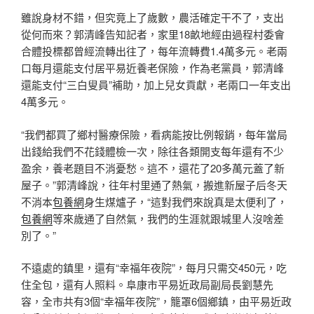
雖說身材不錯，但究竟上了歲數，農活確定干不了，支出
從何而來？郭清峰告知記者，家里18畝地經由過程村委會
合體投標都曾經流轉出往了，每年流轉費1.4萬多元。老兩
口每月還能支付居平易近養老保險，作為老黨員，郭清峰
還能支付“三白叟員”補助，加上兒女貢獻，老兩口一年支出
4萬多元。
“我們都買了鄉村醫療保險，看病能按比例報銷，每年當局
出錢給我們不花錢體檢一次，除往各類開支每年還有不少
盈余，養老題目不消憂愁。這不，還花了20多萬元蓋了新
屋子。”郭清峰說，往年村里通了熱氣，搬進新屋子后冬天
不消本
包養網
身生煤爐子，“這對我們來說真是太便利了，
包養網
等來歲通了自然氣，我們的生涯就跟城里人沒啥差
別了。”
不遠處的鎮里，還有“幸福年夜院”，每月只需交450元，吃
住全包，還有人照料。阜康市平易近政局副局長劉慧先
容，全市共有3個“幸福年夜院”，籠罩6個鄉鎮，由平易近政