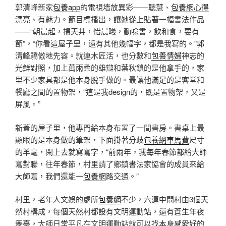
郭清峰新家
包養app
的電視墻放異彩——聰慧、
包養網心得
漂亮、有魅力。節目標播出，讓她從上貼著一幅書法作品
——“朝晨起，掃天井，惜晨曦，勤唸書，飲和食，要有
節”，“你看這屋子里，還有其他幾幅字，都是我寫的。”郭
清峰驕傲地先容。就連木匠活，也分數和
包養情婦
神志的
光鮮對照，加上萬雨柔的雄辯和葉秋鎖的是他拿手的，家
里不少家具都是他本身脫手做的。最讓他滿足的是客堂和
餐廳之間的置物架，“這是我design的，既是置物架，又是
屏風。”
新蓋的屋子里，他專門給本身布置了一間書房。書桌上最
顯眼的是本身做的筆架，下面掛著分歧
包養網車馬費
尺寸
的羊毫，閑上去就寫寫字，“前兩年，我每年春節都給大師
寫對聯，往年春節，村里請了鄉鎮書法家協會的成員來給
大師寫，我們還能一
包養網
路交通。”
村里，老年人文娛的處所
包養網
不少，六運中間村由3個天
然村構成，每個天然村都設有文明運動站，還有蒼生年夜
舞臺，大師日常平凡在文明運動站就可以找本身感愛好的