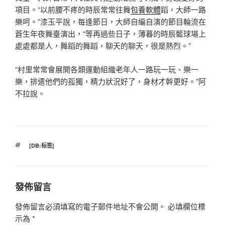
項目。“以前腰不疼的時辰常常往舞
包養軟體
蹈，大師一路
樂呵。”漆玉平說，每逢節日，大師自編自演的節目輪流在
蒼生年夜舞臺演出，“等再過些日子，薄暮的時辰籃球場上
處處都是人，舞蹈的舞蹈，聊天的聊天，很是熱烈。”
“村里常常會展開各類運動組織老年人一路玩一玩、樂一
樂，排遣他們的孤獨，精力狀況好了，身材才幹更好。”阿
不拉說。
標
[DB:标签]
籤
發佈留言
發佈留言必須填寫的電子郵件地址不會公開。
必填欄位標
示為
*