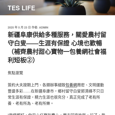
跳
TES LIFE
至
主
要
內
發
2025 年 5 月 23 日
作者:
ADMIN
佈
新疆阜康供給多種服務，關愛農村留
容
於
守白叟——生涯有保證 心境也歡暢
（補齊農村甜心寶物一包養網社會福
利短板②）
焦點瀏覽
簽約大夫按期上門、各類辦事細致
包養網
周密、文明運動
豐盛多彩……在新疆阜康市，鄉村留守白叟郭清峰不只日
常生涯有保證，精力生涯也很充分，真正完成了老有所
養、老有所為、老有所樂。
“我倆都好，你安心任務別費心，周末回來吃飯。行了，我