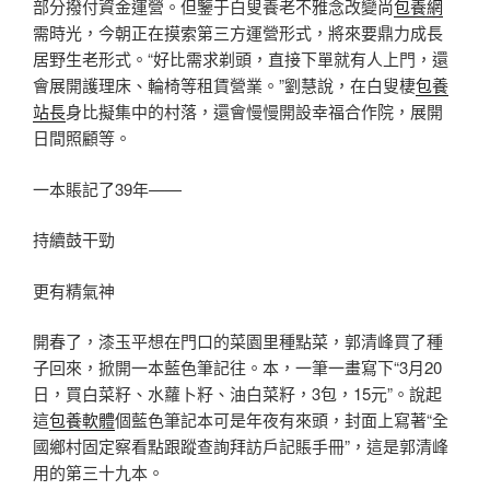
部分撥付資金運營。但鑒于白叟養老不雅念改變尚
包養網
需時光，今朝正在摸索第三方運營形式，將來要鼎力成長
居野生老形式。“好比需求剃頭，直接下單就有人上門，還
會展開護理床、輪椅等租賃營業。”劉慧說，在白叟棲
包養
站長
身比擬集中的村落，還會慢慢開設幸福合作院，展開
日間照顧等。
一本賬記了39年——
持續鼓干勁
更有精氣神
開春了，漆玉平想在門口的菜園里種點菜，郭清峰買了種
子回來，掀開一本藍色筆記往。本，一筆一畫寫下“3月20
日，買白菜籽、水蘿卜籽、油白菜籽，3包，15元”。說起
這
包養軟體
個藍色筆記本可是年夜有來頭，封面上寫著“全
國鄉村固定察看點跟蹤查詢拜訪戶記賬手冊”，這是郭清峰
用的第三十九本。