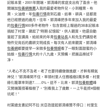
記賬本里，2001年開端，郭清峰的家庭支出有了盈余，他
開端加
包養網推薦
入我的最愛老物件兒，小到糧票、布
票、火油燈，年
包養行情
夜到石磨、紡車、耕具，這都是
他已經歷過的歲月。往年，郭清峰把多年來加入我的最愛
的
包養行情
900多件老物件，包含曾經上報過的38本記賬本
捐給了村里，建起了“時期·記憶館”，供人觀賞。他還自動
當起了宣講員，給前來的年青
包養站長
人和先生們講授老
物件兒背后的農耕文明成長。每次有人前來觀賞，郭清峰
包養網
都要提早一宋微多
包養情婦
看了一眼對面甜蜜的小
姑娘，
包養行情
大約十八九歲，天預備，把展品擦拭干
凈。
“人老心不克不及老，老了也要持續做做進獻，才幹有精氣
神兒！”郭清峰閑不住，率領村里人任務植樹2萬多棵，村里
綠化籠罩率到達7……0%。這不，比來，郭清
包養軟體
峰
又開端籌措著植樹了，“別看我上了歲數，一上午能挖4個樹
坑呢！”
村黨總支書記阿不拉·米亞孜提起郭清峰贊不停口：村里生