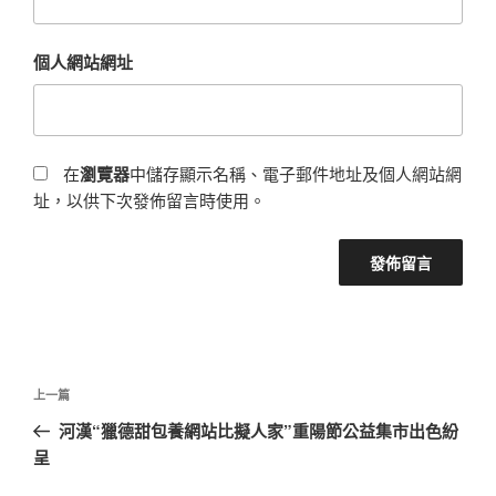
個人網站網址
在
瀏覽器
中儲存顯示名稱、電子郵件地址及個人網站網
址，以供下次發佈留言時使用。
文
上
上一篇
章
一
河漢“獵德甜包養網站比擬人家”重陽節公益集市出色紛
導
篇
呈
覽
文