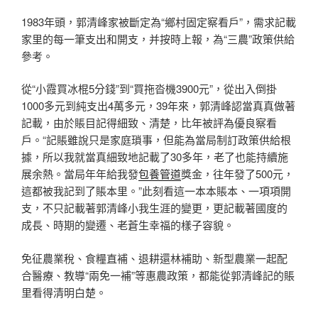
1983年頭，郭清峰家被斷定為“鄉村固定察看戶”，需求記載
家里的每一筆支出和開支，并按時上報，為“三農”政策供給
參考。
從“小霞買冰棍5分錢”到“買拖沓機3900元”，從出入倒掛
1000多元到純支出4萬多元，39年來，郭清峰認當真真做著
記載，由於賬目記得細致、清楚，比年被評為優良察看
戶。“記賬雖說只是家庭瑣事，但能為當局制訂政策供給根
據，所以我就當真細致地記載了30多年，老了也能持續施
展余熱。當局年年給我發
包養管道
獎金，往年發了500元，
這都被我記到了賬本里。”此刻看這一本本賬本、一項項開
支，不只記載著郭清峰小我生涯的變更，更記載著國度的
成長、時期的變遷、老蒼生幸福的樣子容貌。
免征農業稅、食糧直補、退耕還林補助、新型農業一起配
合醫療、教導“兩免一補”等惠農政策，都能從郭清峰記的賬
里看得清明白楚。