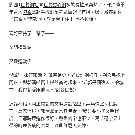
態園1
包養網站
00
包養甜心網
多畝長粒果桑熟了，郭清峰學
年青人
包養
拿起手機測驗考試做起了直播，吸引游客到村
里花費。“老郭啊，就是閑不住！”阿不拉說。
喜好堅持了一輩子——
文明運動站
興趣運動多
“老郭，來玩兩盤？”薄暮時分，老伙計劉根丑、劉公民找上
門來，與郭清峰擺上棋盤商討起來，“老郭是個強人，啥城
市，我們都愛跟他玩。”劉公民說。
這話不假，村里開設的文明運動站里，乒乓球室、棋牌
室、農家信屋，郭清峰是常客
包養
，“我只要小學文明程
度，但那時辰進修很好，熟悉的字也不少。寫羊毫字是上
學的時辰養成的習氣，到此刻還天天練。”