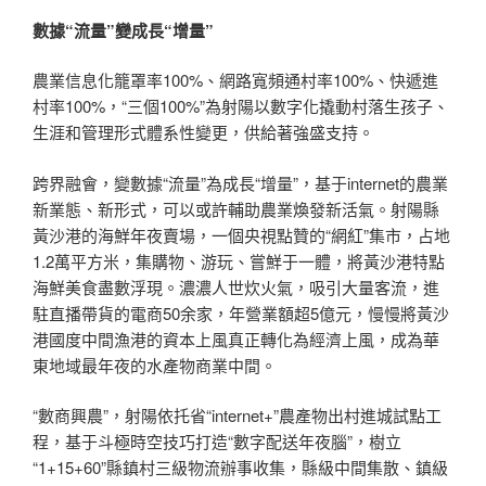
數據“流量”變成長“增量”
農業信息化籠罩率100%、網路寬頻通村率100%、快遞進
村率100%，“三個100%”為射陽以數字化撬動村落生孩子、
生涯和管理形式體系性變更，供給著強盛支持。
跨界融會，變數據“流量”為成長“增量”，基于internet的農業
新業態、新形式，可以或許輔助農業煥發新活氣。射陽縣
黃沙港的海鮮年夜賣場，一個央視點贊的“網紅”集市，占地
1.2萬平方米，集購物、游玩、嘗鮮于一體，將黃沙港特點
海鮮美食盡數浮現。濃濃人世炊火氣，吸引大量客流，進
駐直播帶貨的電商50余家，年營業額超5億元，慢慢將黃沙
港國度中間漁港的資本上風真正轉化為經濟上風，成為華
東地域最年夜的水產物商業中間。
“數商興農”，射陽依托省“internet+”農產物出村進城試點工
程，基于斗極時空技巧打造“數字配送年夜腦”，樹立
“1+15+60”縣鎮村三級物流辦事收集，縣級中間集散、鎮級