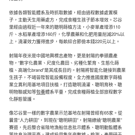
依據各類智能體系及時抓取數據，經由過程數據處置模
子，主動天生用藥處方，完成食糧生孩子節本增效。芯谷
里經由過程近一年來的聰明蒔植方法，小麥單產增添110
斤、水稻單產增添160斤，化學農藥和化肥用量削減20%以
上，澆灌效力獲得進步，每畝綜合節儉本錢220元以上。
射陽年夜米是中國地輿標志產物，更是射陽的拳頭農產
物，“數字化農業、尺度化農田、劣種化繁育、生態化蒔
植、高端化brand”是其成長目的。射陽將智能化鏈接到農業
生孩子，不竭晉陞智能設備程度，全力推進國度數字蒔植
業立異利用基地項目扶植，打造聰明澆灌、聰明育秧、聰
明物聯感知等
包養
體系平臺，完成食糧蒔植全部旅程數字
化靜態管護。
像芯谷里一樣的數字農業示范基地在射陽曾經有65家。從
曩昔“人力耕田”，到現在“聰明耕田”，射陽繚繞“聰明農業”
賽道，先后整合省陸地漁船信息批示體系、聰明動監體系
等信息治理平臺，建成投用集年夜數據、檢測、產學研于