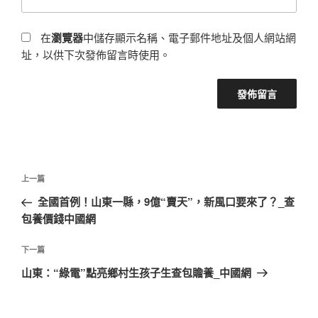
在
瀏覽器
中儲存顯示名稱、電子郵件地址及個人網站網
址，以供下次發佈留言時使用。
文
上
上一篇
章
一
全國首例！山東一縣，9億“賣天”，新風口要來了？_查
導
篇
包養價錢中國網
覽
文
章
下
下一篇
一
山東：“綠電”點亮鄉村生孩子生查包贍養_中國網
篇
文