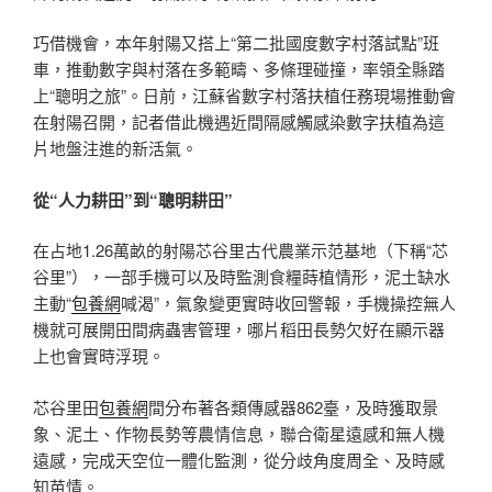
巧借機會，本年射陽又搭上“第二批國度數字村落試點”班
車，推動數字與村落在多範疇、多條理碰撞，率領全縣踏
上“聰明之旅”。日前，江蘇省數字村落扶植任務現場推動會
在射陽召開，記者借此機遇近間隔感觸感染數字扶植為這
片地盤注進的新活氣。
從“人力耕田”到“聰明耕田”
在占地1.26萬畝的射陽芯谷里古代農業示范基地（下稱“芯
谷里”），一部手機可以及時監測食糧蒔植情形，泥土缺水
主動“
包養網
喊渴”，氣象變更實時收回警報，手機操控無人
機就可展開田間病蟲害管理，哪片稻田長勢欠好在顯示器
上也會實時浮現。
芯谷里田
包養網
間分布著各類傳感器862臺，及時獲取景
象、泥土、作物長勢等農情信息，聯合衛星遠感和無人機
遠感，完成天空位一體化監測，從分歧角度周全、及時感
知苗情。