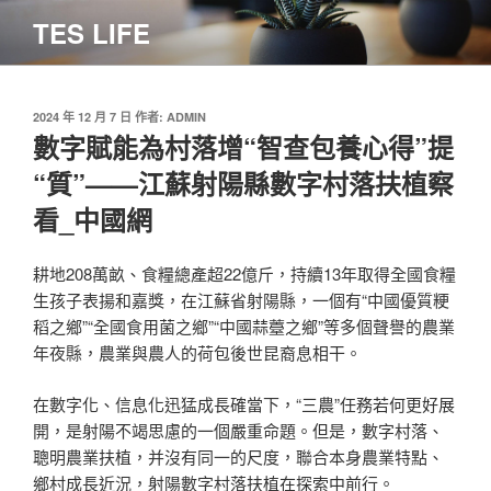
跳
TES LIFE
至
主
要
內
發
2024 年 12 月 7 日
作者:
ADMIN
佈
數字賦能為村落增“智查包養心得”提
容
於
“質”——江蘇射陽縣數字村落扶植察
看_中國網
耕地208萬畝、食糧總產超22億斤，持續13年取得全國食糧
生孩子表揚和嘉獎，在江蘇省射陽縣，一個有“中國優質粳
稻之鄉”“全國食用菌之鄉”“中國蒜薹之鄉”等多個聲譽的農業
年夜縣，農業與農人的荷包後世昆裔息相干。
在數字化、信息化迅猛成長確當下，“三農”任務若何更好展
開，是射陽不竭思慮的一個嚴重命題。但是，數字村落、
聰明農業扶植，并沒有同一的尺度，聯合本身農業特點、
鄉村成長近況，射陽數字村落扶植在探索中前行。