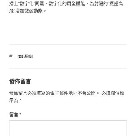
插上“數字化”同黨，數字化的周全賦能，為射陽的“振翅高
飛”增加微弱動能。
標
[DB:标签]
籤
發佈留言
發佈留言必須填寫的電子郵件地址不會公開。
必填欄位標
示為
*
留言
*