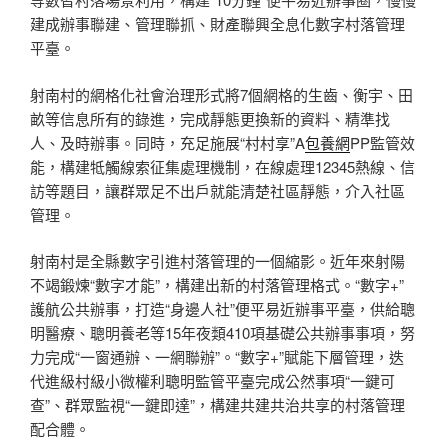
建成辦事聯建、管理聯抓、財產聯興全息化數字村落管理
平臺。
射南村的網格化社會治理形式將7個網格的生齒、衡宇、田
畝等信息所有的錄進，完成靜態更換新的資料、精準找
人、及時辦事。同時，充足施展“村村享”A
包養網
PP監管效
能，構建牴觸線索征集處理機制，在線處理12345熱線、信
訪等題目，讓群眾足不出戶就能清楚社區靜態，介入社區
管理。
射南村是全縣數字引進村落管理的一個縮影。近年來射陽
不竭鍛煉“數字才能”，構建出新的村落管理格式。“數字+”
護航公共辦事，打造“身邊人社”便平易近辦事平臺，供給聰
明醫療、聰明養老等15年夜類410項基礎公共辦事事項，努
力完成“一窗通辦、一網聯辦”。“數字+”賦能下層管理，迭
代進級村級小微權利聰明監管平臺完成公然事項“一鍵可
查”、群眾監視“一鍵即達”，構建共建共治共享的村落管理
配合體。