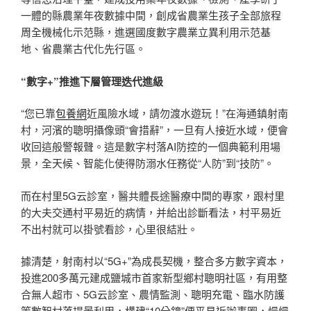
一體的縣農業年夜數據中間，創成省農業生孩子全部旅程
周全機械化示范縣，進選國度數字農業立異利用示范基
地、省農業古代化先行區。
“數字+”推進下層管理迭代進級
“您已靠
包養網
近風險水域，請勿渡水遊玩！”在海通鎮射南
村，河濱的聰明攝像頭“會措辭”，一旦有人接近水域，便會
收回這般警報聲。這是數字村落AI防控的一個典範利用場
景，全天候、智能化使得防溺水任務從“人防”到“技防”。
而在村里5G云診室，醫共體長途醫療中間的專家，跟村里
的大夫交通村平易近的病情，并給出診斷看法，村平易近
不出村就可以掛號看診，心里很結壯。
據清楚，射南村以“5G+”為成長契機，整合多方數字資本，
投進200多萬元建成鹽城市首家新型鄉村聰明社區，有用整
合無人超市、5G云診室、農情監測、聰明充電、臨水防護
等數智村落場景利用，構建“10分鐘”便平易近辦事圈，慢慢