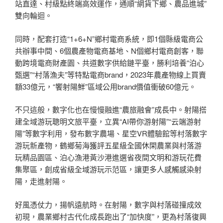
站直達、村級點終端高效運作，通順“網貨下鄉、農品進城”
雙向輪迴。
同時，配套打造“1+6+N”鄉村電商系統，即1個縣級電商公
共辦事中間、6個農產物電商基地、N個鄉村電商創客，聯
動跨境電商財產園、共道數字供給鏈平臺，勝利培養“泊心
甄選”“村落漁夫”等特點電商brand，2023年農產物線上買賣
額33億元，“饗射陽鮮”區域公用brand價值衝破60億元。
不只這般，數字化也在慢慢融進“農旅融會”成長中。射陽搭
建全域游玩聰明文旅平臺，立異“AI帶你游射陽”“云端游射
陽”等數字利用，發布數字農場、星空VR體驗館等村落數字
游玩新產物，鶴鄉菊海獲評五星級全國休閑農業與村落游
玩精品園區、泊心漁港黃沙港進選省夜間文明和游玩花費
集聚區，創成省級全域游玩示范區，讓更多人感觸感染射
陽，走進射陽。
好風憑仗力，揚帆遠航時。在射陽，數字與村落碰撞成效
初現，農業鄉村古代化成長跑出了“加快度”，更為村落復興