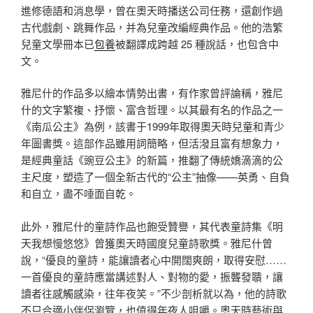
進修德語和消息學，曾在奧天時播送公司任務，還創作過
古代戲劇、跳舞作品，并為兒童改編經典作品。他的浩繁
兒童文學冊本已
包養
被翻譯成跨越 25 種說話，也包含中
文。
雅尼什的作品多以繪本情勢出書，有作家曾評論稱，雅尼
什的文字繁複、抒懷、富含哲理。以其最有名的作品之一
《南瓜公主》為例，該書于1999年取得奧天時兒童和青少
年圖書獎。這部作品雖用詞簡略，但活潑且富有想象力，
是經典童話《豌豆公主》的新篇，推翻了傳統嬌滴滴的公
主尺度，塑造了一個全新古代的“公主”抽像——英勇、自負
和自立，盡不唾面自乾。
此外，雅尼什的童詩作品也飽受贊譽，其代表童詩集《明
天我想慢悠悠》曾獲奧天時國度兒童詩歌獎。雅尼什曾
說，“優良的童詩，能讓讀者心中開闊爽朗，取得安慰……
一首優良的童詩應當講述對人、對物的愛，振聾發聵，讓
讀者往感觸感染，往年夜笑。”不少剖析就以為，他的詩歌
不只合適小伴侶瀏覽，也值得年夜人咀嚼。奧天時藝術與