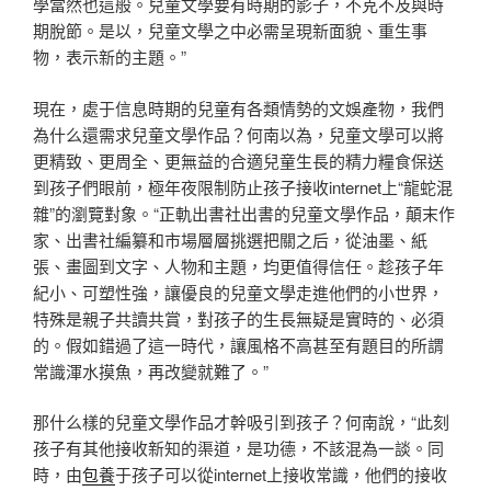
學當然也這般。兒童文學要有時期的影子，不克不及與時
期脫節。是以，兒童文學之中必需呈現新面貌、重生事
物，表示新的主題。”
現在，處于信息時期的兒童有各類情勢的文娛產物，我們
為什么還需求兒童文學作品？何南以為，兒童文學可以將
更精致、更周全、更無益的合適兒童生長的精力糧食保送
到孩子們眼前，極年夜限制防止孩子接收internet上“龍蛇混
雜”的瀏覽對象。“正軌出書社出書的兒童文學作品，顛末作
家、出書社編纂和市場層層挑選把關之后，從油墨、紙
張、畫圖到文字、人物和主題，均更值得信任。趁孩子年
紀小、可塑性強，讓優良的兒童文學走進他們的小世界，
特殊是親子共讀共賞，對孩子的生長無疑是實時的、必須
的。假如錯過了這一時代，讓風格不高甚至有題目的所謂
常識渾水摸魚，再改變就難了。”
那什么樣的兒童文學作品才幹吸引到孩子？何南說，“此刻
孩子有其他接收新知的渠道，是功德，不該混為一談。同
時，由
包養
于孩子可以從internet上接收常識，他們的接收