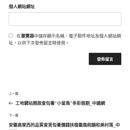
個人網站網址
在
瀏覽器
中儲存顯示名稱、電子郵件地址及個人網站網
址，以供下次發佈留言時使用。
文
上
上一篇
章
一
工地驛站開啟查包養“小留鳥”多彩假期_中國網
導
篇
覽
文
下
下一篇
章
一
安徽高東西的品質查覓包養價錢扶植徽風皖韻和美村落_中