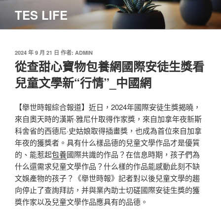
跳
TES LIFE
至
主
要
內
發
2024 年 9 月 21 日
作者:
ADMIN
佈
從查甜心寶物包養網國際安徒生獎看
容
於
兒童文學新“行情”_中國網
【舉世時報綜合報道】近日，2024年國際安徒生獎揭曉，
來自奧天時的漢斯·雅尼什取得作家獎，來自加拿年夜新斯
科舍省的西德尼·史姑娘取得插畫獎，也成為首位來自加拿
年夜的獲獎者。具有什么樣品德的兒童文學作品才是優質
的、能惹起
包養
國際共識的作品？在信息時期，孩子們為
什么還需求兒童文學作品？什么樣的作品能感動此刻不缺
文娛產物的孩子？《舉世時報》記者對以後兒童文學的趨
向停止了查詢拜訪，并與業內助士切磋國際安徒生獎的獲
獎作家以及兒童文學作品應具有的品德。