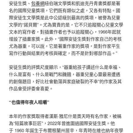
安徒生獎、
包養網
紐伯瑞文學獎和凱迪克丹青書獎都是著
名的國際兒童獎項，它們既有類似之處，又各有特點。國
際安徒生文學獎是此中公認級別最高的獎項，被譽為兒童
文學的“諾貝爾”。尤為寶貴的是，它不只追蹤關心兒童文學
文本的寫作者，對插畫作者也予以追蹤關心，1966年起就
增設了插畫家獎。此外，“國際安徒生獎對作家自己的考核
尤為器重，可以說，它是著重作家的獎項，是對作家平生
寫作行動與結果的考核與確定，而不是針對哪部作品。”
安徒生獎的評獎尺度顯示，“器重給孩子講述什么是幸福、
什么是富有、什么是戰鬥和饑餓，器重兒童心靈最易遭遇
的創傷題目，好比社會動蕩與家庭破裂的不幸”的作家及其
作品會受評委會喜愛。
“也值得年夜人咀嚼”
本年的作家獎取得者漢斯·雅尼什是奧天時有名作家，被稱
為“短篇故事巨匠”，2022年曾進圍過國際安徒生獎。他
于 1960 年誕生于布爾根蘭州居辛，年青時在維也納年夜學