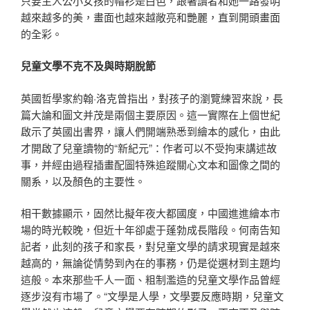
只要主人公小女孩的帽衫是白色，跟著讀者和她一路發明
越來越多的美，畫面也越來越敞亮和艷麗，直到開頭畫面
的全彩。
兒童文學不克不及與時期脫節
英國哲學家約翰·洛克曾指出，對孩子的瀏覽練習來說，長
篇大論和圖文并茂是兩個主要原因。這一實際在上個世紀
啟示了英國出書界，讓人們開端熟悉到繪本的感化，由此
才開啟了兒童讀物的“新紀元”：作者可以不受拘束講述故
事，并經由過程插畫配圖特殊追蹤關心文本和圖像之間的
關系，以及顏色的主要性。
相干數據顯示，固然比擬年夜大都國度，中國進進繪本市
場的時光較晚，但近十年卻處于蓬勃成長階段。何南告知
記者，此刻的孩子和家長，對兒童文學的請求現實是越來
越高的，無論從情勢到內在的事務，仍是從選材到主題均
這般。本來那些千人一面、粗制濫造的兒童文學作品曾經
逐步沒有市場了。“文學是人學，文學要反應時期，兒童文