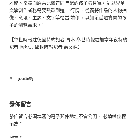
才能、常識面應當比曩昔同年紀的孩子強且寬，是以兒童
文學創作者務需要熟悉到這一‘行情’，從而將作品的人物抽
像、意境、主題、文字等恰當‘前移’，以知足孤陋寡聞的孩
子的瀏覽需求。”
【舉世時報駐德國特約記者 青木 舉世時報駐加拿年夜特約
記者 陶短房 舉世時報記者 喬文姝】
標
[DB:标签]
籤
發佈留言
發佈留言必須填寫的電子郵件地址不會公開。
必填欄位標
示為
*
留言
*