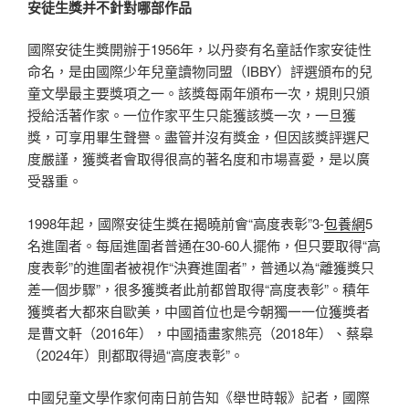
安徒生獎并不針對哪部作品
國際安徒生獎開辦于1956年，以丹麥有名童話作家安徒性
命名，是由國際少年兒童讀物同盟（IBBY）評選頒布的兒
童文學最主要獎項之一。該獎每兩年頒布一次，規則只頒
授給活著作家。一位作家平生只能獲該獎一次，一旦獲
獎，可享用畢生聲譽。盡管并沒有獎金，但因該獎評選尺
度嚴謹，獲獎者會取得很高的著名度和市場喜愛，是以廣
受器重。
1998年起，國際安徒生獎在揭曉前會“高度表彰”3-
包養網
5
名進圍者。每屆進圍者普通在30-60人擺佈，但只要取得“高
度表彰”的進圍者被視作“決賽進圍者”，普通以為“離獲獎只
差一個步驟”，很多獲獎者此前都曾取得“高度表彰”。積年
獲獎者大都來自歐美，中國首位也是今朝獨一一位獲獎者
是曹文軒（2016年），中國插畫家熊亮（2018年）、蔡皋
（2024年）則都取得過“高度表彰”。
中國兒童文學作家何南日前告知《舉世時報》記者，國際