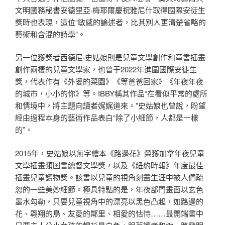
文明國務秘書安德里亞·梅耶爾慶祝雅尼什取得國際安徒生
獎時也表現，這位“敏感的論述者，比其別人更清楚省略的
藝術和含混的詩學”。
另一位獲獎者西德尼·史姑娘則是兒童文學創作和童書插畫
創作兩棲的兒童文學家，也曾于2022年進圍國際安徒生
獎，代表作有《外婆的菜園》《等爸爸回家》《年夜年夜
的城市，小小的你》等。IBBY稱其作品“在看似平常的處所
和情境中，將主題向讀者娓娓道來。”史姑娘也曾說，盼望
經由過程本身的藝術作品表白“除了小細節，人都是一樣
的”。
2015年，史姑娘以無字繪本《路邊花》榮獲加拿年夜兒童
文學插畫類圖書總督文學獎，以及《紐約時報》年度最佳
插畫兒童讀物獎。該書以兒童的視角刻畫生涯中被人們疏
忽的一些美妙細節。極具特點的是，年夜部門畫面以玄色
墨水勾勒，只要兒童視角中的漂亮以黑色凸起，如路邊的
花、翱翔的鳥、友愛的鄰里、相愛的怙恃……最開端書中