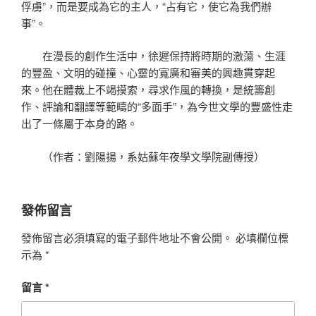
俘虜”，而是要成為它的主人，“占有它，使它為我們辦
事”。
在漫長的創作生活中，徐遲保持將時期的激蕩、生涯
的豐盈、文明的碰撞、心靈的寬廣和審美的興趣貫穿起
來。他在體裁上不竭摸索，尋求作風的轉換，是統籌創
作、評論和翻譯等範疇的“多面手”，為今世文學的豐盛性走
出了一條屬于本身的路。
（作者：劉陽揚，系姑蘇年夜學文學院副傳授）
發佈留言
發佈留言必須填寫的電子郵件地址不會公開。
必填欄位標
示為
*
留言
*