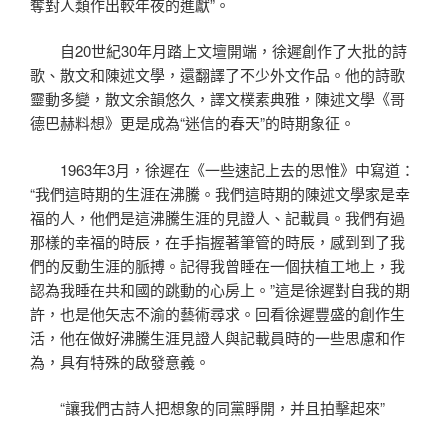
奪對人類作出較年夜的進獻”。
自20世紀30年月踏上文壇開端，徐遲創作了大批的詩
歌、散文和陳述文學，還翻譯了不少外文作品。他的詩歌
靈動多變，散文余韻悠久，譯文樸素典雅，陳述文學《哥
德巴赫料想》更是成為“迷信的春天”的時期象征。
1963年3月，徐遲在《一些速記上去的思惟》中寫道：
“我們這時期的生涯在沸騰。我們這時期的陳述文學家是幸
福的人，他們是這沸騰生涯的見證人、記載員。我們有過
那樣的幸福的時辰，在手指握著筆管的時辰，感到到了我
們的反動生涯的脈搏。記得我曾睡在一個扶植工地上，我
認為我睡在共和國的跳動的心房上。”這是徐遲對自我的期
許，也是他矢志不渝的藝術尋求。回看徐遲豐盛的創作生
活，他在做好沸騰生涯見證人與記載員時的一些思慮和作
為，具有特殊的啟發意義。
“讓我們古詩人把想象的同黨睜開，并且拍擊起來”