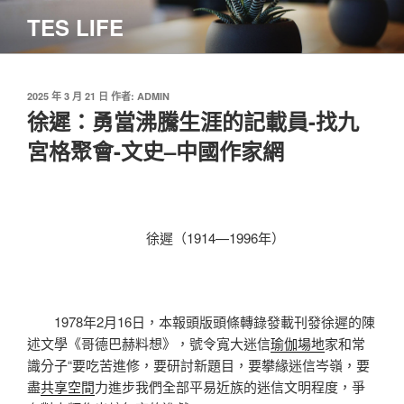
跳
TES LIFE
至
主
要
內
發
2025 年 3 月 21 日
作者:
ADMIN
佈
徐遲：勇當沸騰生涯的記載員-找九
容
於
宮格聚會-文史–中國作家網
徐遲（1914—1996年）
1978年2月16日，本報頭版頭條轉錄發載刊發徐遲的陳
述文學《哥德巴赫料想》，號令寬大迷信
瑜伽場地
家和常
識分子“要吃苦進修，要研討新題目，要攀緣迷信岑嶺，要
盡
共享空間
力進步我們全部平易近族的迷信文明程度，爭