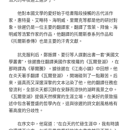
他對本國文學的愛好始于唸書階段接觸的古代派作
家，惠特曼、艾略特、海明威、里爾克等都是他的研討對
象。徐遲仍是一位主要的翻譯家，翻譯了雪萊、拜倫、海
明威等浩繁作家的作品，他翻譯的托爾斯泰系列作品和
《托爾斯泰傳》也是主要的汗青文獻。
抗克服利后，鄭振鐸、夏衍等人謀劃出書一套“美國文
學叢書”，徐遲擔任翻譯美國作家梭羅的《瓦爾登湖》，在
那時譯為《華爾騰》。據徐遲在《江南小鎮》中回想，他
在炎天著手翻譯《瓦爾登湖》，開端碰到了一點艱苦。后
來，逼真而又深邃深摯的文本沾染了他，他的翻譯任務愈
發流利，全部炎天都沉醉在安靜而涼快的湖畔風景之中。
《瓦爾登湖》提倡天然樸實的生涯立場，在美好的景致描
述中包含著豐盛的哲學內在，這與徐遲的詩文創風格格有
著高度的分歧性。
在序文中，他寫道：“在白天的忙碌生涯中，我有時讀