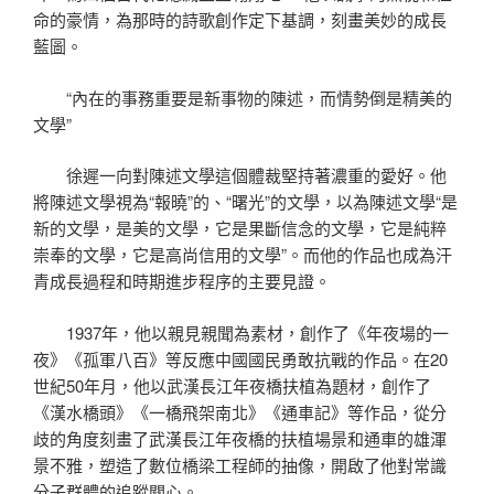
命的豪情，為那時的詩歌創作定下基調，刻畫美妙的成長
藍圖。
“內在的事務重要是新事物的陳述，而情勢倒是精美的
文學”
徐遲一向對陳述文學這個體裁堅持著濃重的愛好。他
將陳述文學視為“報曉”的、“曙光”的文學，以為陳述文學“是
新的文學，是美的文學，它是果斷信念的文學，它是純粹
崇奉的文學，它是高尚信用的文學”。而他的作品也成為汗
青成長過程和時期進步程序的主要見證。
1937年，他以親見親聞為素材，創作了《年夜場的一
夜》《孤軍八百》等反應中國國民勇敢抗戰的作品。在20
世紀50年月，他以武漢長江年夜橋扶植為題材，創作了
《漢水橋頭》《一橋飛架南北》《通車記》等作品，從分
歧的角度刻畫了武漢長江年夜橋的扶植場景和通車的雄渾
景不雅，塑造了數位橋梁工程師的抽像，開啟了他對常識
分子群體的追蹤關心。