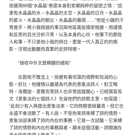
徐遲用66個“水晶晶”表達本身對家鄉純粹的留戀之情：“這
里有水晶晶的水，水晶晶的太空，水晶晶的日月，水晶晶
的星斗，水晶晶的朝云，水晶晶的暮雨……”他從小鎮的汗
青進手，將小我經過的事況與地區風俗慎密相連，用謹慎
和反思的目光分析汗青，以及本身的心坎。他筆下的那些
人和事，不只是他小我的辨白，更是一代人真正的的側
影，浮現出動聽而真摯的史詩特徵。
“接收中外文藝精髓的總和”
在藝術不雅念上，徐遲有著坦蕩的視野和包涵的心
態。好比，他鐘情以龐德為代表的意象派詩人，對艾略
特、洛爾迦、里爾克等詩人也非常追蹤關心，已經撰寫長
文《意象派的七個詩人》先容他們的詩歌主意。他寫道：
“此刻少有人再提出意象派來，它的時期曾經曩昔。但它也
永遠不會消散了。有人說，不受拘束詩束縛了詩的情勢，
意象派卻束縛了詩的內在的事務。它是一次試驗，它束縛
了詩的情勢和內在的事務兩者。顛末這個活動，詩開端在
浩大的年夜道上進步了。”