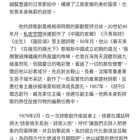
細膩豐盛的日常節拍中，構建了江南家鄉的美妙圖景，也
依靠本身無窮的迷戀。
他的詩歌創風格格與時期的脈動堅持分歧。20世紀40
年月，
私密空間
徐遲創作了《中國的家鄉》《汗青與詩》
《出生》《國民頌》等主題詩歌。50年月，他以《春天來
了》《在敞亮的陽光下》歌唱新中國成立初期的盛況，“我
聞聲過煉鐵廠的熱風爐的咆哮，也曾在海角天涯聽到過九
級風怒吼，但國慶日的喝彩聲，蓋過了一切的那些聲響”。
隨后他以記者成分，先后前去鞍山、長春、沈陽等重產業
生孩子城市采訪，創作了一批寫實性的產業題材詩歌，反
應社會主義扶植場景和經濟成長面孔。1957年，《詩刊》
雜志創刊，臧克家任主編，徐遲任副主編，他將本身對詩
歌的熱忱投進刊物的編務任務中。
1979年2月，在一次詩歌創作座談會上，徐遲在講話時
誇大“詩是倚天長劍，詩是火炬”，呼吁“讓我們古詩人把想
象的同黨睜開，并且拍擊起來，為四個古代化歌頌並且戰
斗，為四個古代化熄滅並且翱翔吧”。他以誠摯的熱忱和性