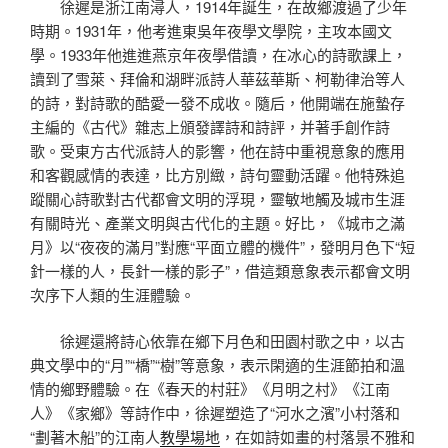
徐遲是浙江南潯人，1914年誕生，在故鄉渡過了少年
時期。1931年，他考進東吳年夜學文學院，主攻本國文
學。1933年他進進燕京年夜學借讀，在冰心的詩歌課上，
讀到了雪萊、拜倫和湖畔派詩人華茲華斯、柯勒律治等人
的詩，對詩歌的酷愛一發不成收。隨后，他開端在施蟄存
主編的《古代》雜志上頒發譯詩和詩評，并著手創作詩
歌。受東方古代派詩人的影響，他在詩中重視意象的應用
和客觀感情的表達，比方別緻，詩句靈動活躍。他特殊追
蹤關心詩歌對古代都會文明的浮現，靈敏地觸及城市生涯
有關時光、產業文明與古代化的主題。好比，《城市之滿
月》以“夜夜的滿月”對應“平面立體的機件”，發明月色下“短
針一樣的人，長針一樣的影子”，借這類意象表示都會文明
次序下人類的生涯體驗。
徐遲還將詩心依靠在鄉下月色和田園村歌之中，以古
典文學中的“月”“橋”“樹”等意象，表示閑適的生涯節拍和溫
情的鄉野體驗。在《春天的村莊》《月明之村》《江南
人》《家鄉》等詩作中，徐遲塑造了“河水之濱”小村落和
“劃著木船”的江南人
教學場地
，在如詩如畫的村落景不雅和