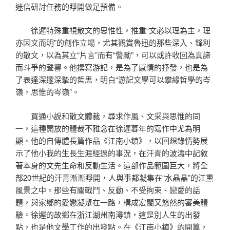
迷信研討任務的睜開做足預備。
徐遲特殊重視散文的思惟性，推重“文必以理為主，理
亦因文而明”的創作立場，尤其觀賞魯迅的那些深入、鋒利
的散文，以為其立“片言”而有“警勵”，可以或許收回為真諦
而斗爭的聲響。他撰寫游記，是為了感情的抒發，也是為
了表達深邃深摯的哲思，明白“游記文學可以攀緣哲學的岑
嶺，思惟的岑嶺”。
買通小說和散文體裁，尋求作風、文采與思惟的同
一，這種開放的體裁不雅念在徐遲暮年的寫作中尤為明
顯。他的自傳體長篇作品《江南小鎮》，以回想錄情勢展
示了他小我的生長生涯經過的事況，在汗青的波濤中記敘
著本身的文先生命和反動生活。這部作品範圍巨大，將全
部20世紀的汗青漸漸睜開，人與事都凝集在“水晶晶”的江熏
風景之中。那些有關戰鬥、反動、不受拘束、戀愛的話
題，與家鄉的愛戀凝聚在一路，構成宏闊又悠然的審美體
驗。徐遲的故鄉在浙江湖州南潯鎮，這是別人生的出發
點，也是他文學工作的出發點。在《江南小鎮》的開篇，