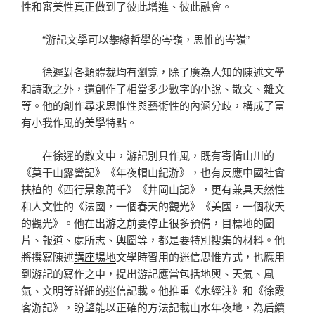
性和審美性真正做到了彼此增進、彼此融會。
“游記文學可以攀緣哲學的岑嶺，思惟的岑嶺”
徐遲對各類體裁均有瀏覽，除了廣為人知的陳述文學
和詩歌之外，還創作了相當多少數字的小說、散文、雜文
等。他的創作尋求思惟性與藝術性的內涵分歧，構成了富
有小我作風的美學特點。
在徐遲的散文中，游記別具作風，既有寄情山川的
《莫干山露營記》《年夜帽山紀游》，也有反應中國社會
扶植的《西行景象萬千》《井岡山記》，更有兼具天然性
和人文性的《法國，一個春天的觀光》《美國，一個秋天
的觀光》。他在出游之前要停止很多預備，目標地的圖
片、報道、處所志、輿圖等，都是要特別搜集的材料。他
將撰寫陳述
講座場地
文學時習用的迷信思惟方式，也應用
到游記的寫作之中，提出游記應當包括地輿、天氣、風
氣、文明等詳細的迷信記載。他推重《水經注》和《徐霞
客游記》，盼望能以正確的方法記載山水年夜地，為后續