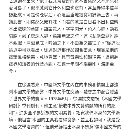
它還讀不出來，似乎我異常愛好的這本書突然又不那么心
愛可喜了，似乎感到它什么利益也沒有，甚至弄得半信半
疑起來。可是傍晚以后，心境垂垂地寂寞和舒適上去，再
讀此書，則突然又頗有味，而看的就是白日看不出利益辨
不出滋味的章節，語語驚人，字字閃光，沁人心肺，動我
衷腸。到了夜深人靜，萬籟無聲之時，這《瓦爾登湖》絕
不艱澀，清澄見底，吟誦之下，不由為之嚮往了。”從這段
論述中可以看出，徐遲對這部作品飽含密意，現實是他的
譯筆風格精美、意境豐盛，具有音樂性和韻律美，遭到翻
譯界和讀者的分歧承認，在數十年間不竭翻印，滯銷至
今。
在徐遲看來，中國新文學在內在的事務和情勢上都遭
到本國文學的影響，中外文學在交通、融會之中配合豐盛
了世界文學的寶庫。1978年5月，徐遲撰文慶祝《本國文學
研討》季刊創刊，他主意“接收中外文藝精髓的所有的總
和”，進步全平易近族的文明素養，拓寬我們本身的文學邊
境。他坦言“本國的工具我看得良多，並且我認可，我是受
本國文學培育的”，但他光鮮指出本身不愿意“做本國文學的