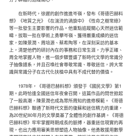
在新時代，徐遲的創作進進岑嶺，發布《哥德巴赫料
想》《地質之光》《在湍流的渦旋中》《性命之樹常綠》
等一批發生主要影響的作品。他重點追蹤關心天然迷信範
疇，拔取一批在學術上勇攀岑嶺、獲得嚴重成績的迷信
家，如陳景潤、周培源、蔡希陶等，在深刻采訪的基本
上，清楚他們的研討內在的事務和日常生涯，力爭正確、
周全地掌握人物，進一個步驟豐盛了新時代文學的常識分
子抽像譜系，并且召喚社會尊敬常識、尊敬迷信，誇大常
識與常識分子在古代化扶植中具有不成代替的價值。
1978年，《哥德巴赫料想》頒發于《國民文學》第1
期。此時恰逢全國迷信年夜會召開，這篇作品的問世掀起
了一股高潮，陳景潤也成為眾所周知的進修模範。《哥德
巴赫料想》聯通了新時代文藝的復蘇和迷信精力的重建，
為20世紀80年月的文學奠基了全體性的創作基調。《哥德
巴赫料想》牢牢掌握時期成長的脈搏，器重迷信現實的再
現，也出力應用審美思想塑造人物抽像。他勇敢援用數學