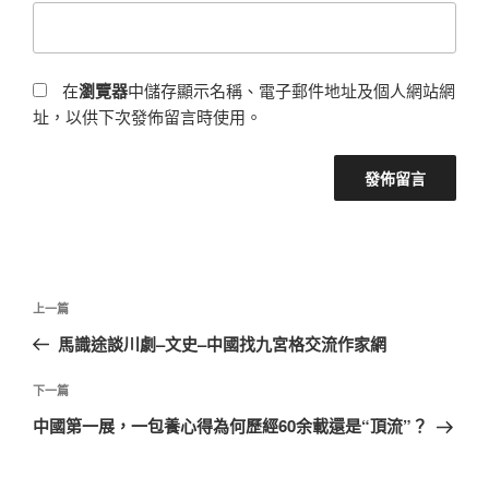
在
瀏覽器
中儲存顯示名稱、電子郵件地址及個人網站網
址，以供下次發佈留言時使用。
文
上
上一篇
章
一
馬識途談川劇–文史–中國找九宮格交流作家網
導
篇
覽
文
下
下一篇
章
一
中國第一展，一包養心得為何歷經60余載還是“頂流”？
篇
文