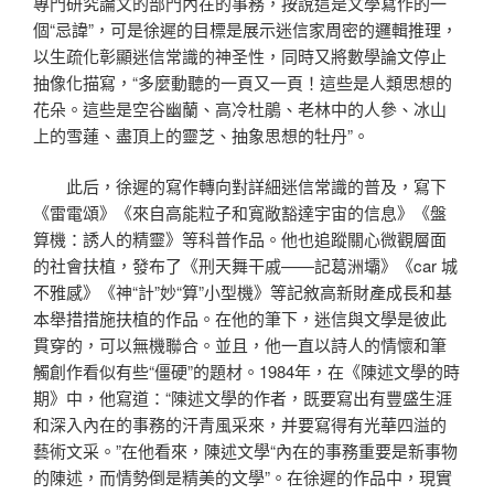
專門研究論文的部門內在的事務，按說這是文學寫作的一
個“忌諱”，可是徐遲的目標是展示迷信家周密的邏輯推理，
以生疏化彰顯迷信常識的神圣性，同時又將數學論文停止
抽像化描寫，“多麼動聽的一頁又一頁！這些是人類思想的
花朵。這些是空谷幽蘭、高冷杜鵑、老林中的人參、冰山
上的雪蓮、盡頂上的靈芝、抽象思想的牡丹”。
此后，徐遲的寫作轉向對詳細迷信常識的普及，寫下
《雷電頌》《來自高能粒子和寬敞豁達宇宙的信息》《盤
算機：誘人的精靈》等科普作品。他也追蹤關心微觀層面
的社會扶植，發布了《刑天舞干戚——記葛洲壩》《car 城
不雅感》《神“計”妙“算”小型機》等記敘高新財產成長和基
本舉措措施扶植的作品。在他的筆下，迷信與文學是彼此
貫穿的，可以無機聯合。並且，他一直以詩人的情懷和筆
觸創作看似有些“僵硬”的題材。1984年，在《陳述文學的時
期》中，他寫道：“陳述文學的作者，既要寫出有豐盛生涯
和深入內在的事務的汗青風采來，并要寫得有光華四溢的
藝術文采。”在他看來，陳述文學“內在的事務重要是新事物
的陳述，而情勢倒是精美的文學”。在徐遲的作品中，現實