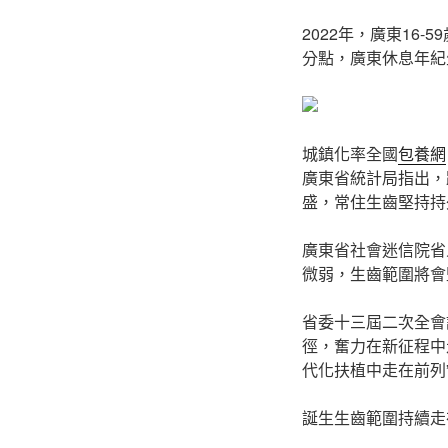
2022年，廣東16-
分點，廣東休息年紀
城鎮化率全國
包養網
廣東省統計局指出，
盛，常住生齒堅持持
廣東省社會迷信院省
微弱，生齒範圍將會
省委十三屆二次全會
徑，奮力在新征程中
代化扶植中走在前列
誕生生齒範圍持續走