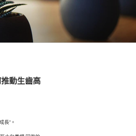
何推動生齒高
成長”。