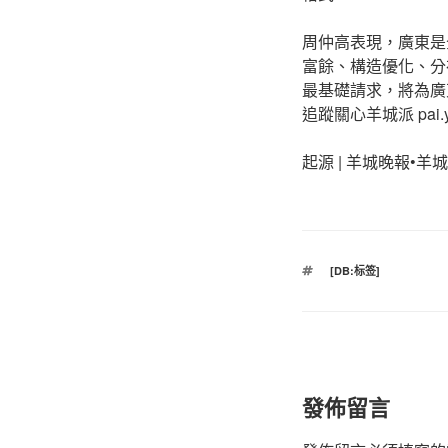
周仲高表現，廣東是
富餘、構造優化、分
最基礎請求，將為廣
追蹤關心羊城派 pai.yc
起源 | 羊城晚報•羊
標
[DB:标签]
籤
發佈留言