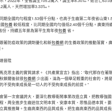
，2022年，全省誕生105.2萬人，誕生率8.30‰，逝世亡63.
2.2萬人，天然增加率3.33‰。
同期全國均勻程度1.53個千分點，也高于生齒第二年夜省山東1.
全國
包養
較低程度，比同期全國均勻值低2.40個千分點。廣東持
的省份，持續五年景為第平生育年夜
包養
省。
跟著防疫政策的調劑優化和新
包養網
的生養政策的推動落實，
。
速晉陞
馬克思主義的實質請求。《共產黨宣言》指出：“取代那存在著
秋鎖爾後就很
包養網
少出面，淪為一個舉足輕重的社會的，將
的不受拘束成長是一切人的不受拘束成長的前提。”
會第一次會議誇大，要深化教導衛鬧事業改造立異，把教導強國
程，周全進步生齒迷信文明本質、安康本質、思惟品德本質。要
立異推進聲。生齒高東西的品質成長，把生齒高東西的品質成長