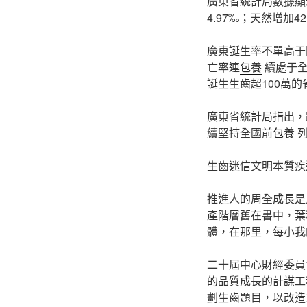
廣東省統計局數據顯示
4.97‰；天然增加4
廣東誕生率不單高于
亡率連
包養
續處于
誕生生齒超100萬
廣東省統計局指出，
續堅持全國前
包養
列
生齒迷信文明本質疾
推進人的周全成長是
產階層舊在書中，葉
體，在那里，每小我
二十屆中心財經委員
的品質成長的計謀工
劃生齒題目，以改造