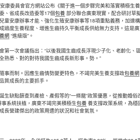
生安康委員會官方網站公布《關于進一個步驟完美和落實積極生
委、省成長改造委等17個
包養
部分聯合廣東現實，配合研討草
兒童安康辦事才能、強化生殖安康辦事等18項重點義務，加速
成過度生養程度、增進生齒持久平衡成長供給無力支持。這是廣
養網
“進級版”。
會第一次會議指出：“以後我國生齒成長浮現少子化、老齡化、
全熟悉、對的對待我國生齒成長新形事。勢。”
隨事而制。因應生齒情勢變更特色，不竭完美生養支撐政
包養網
品質成長的主要抓手。
誕生缺點篩查到產檢、產假等的“一條龍”政策優惠，從推動婚俗
育辦事系統扶植，廣東不竭完美積極生
包養
養支撐政策系統，為穩
成長營建傑出的政策周遭的狀況和社會氣氛。