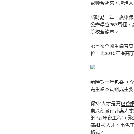
密聯合起來，增進人
新時期十年，廣東保
公辦學位257萬個，
院校全籠罩。
第七次全國生齒普查顯
位，比2010年提
新時期十年
包養
，全
為生齒本質組成主要
保持“人才是第
包養
東深刻實行計謀人才
網
“五年夜工程”，
養網
技人才、出色
格式。