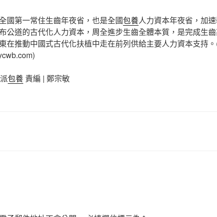
全國第一常住生齒年夜省，也是全國
包養
人力資本年夜省，加速
布公道的古代化人力資本，周全進步生齒全體本質，是完成生齒
東在推動中國式古代化扶植中走在前列供給主要人力資本支持。
wb.com)
城派
包養
責編 | 鄭宗敏