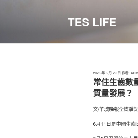
跳
至
TES LIFE
主
要
內
容
發
2025 年 5 月 29 日
作者:
ADM
佈
常住生齒數
於
質量發展？
文/羊城晚報全媒體記
6月11日是中國生