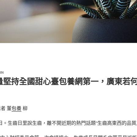
IN
量堅持全國甜心臺包養網第一，廣東若
者 董
包養
柳
齒日。生齒日里說生齒，離不開近期的熱門話題“生齒高東西的品質