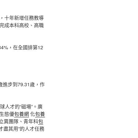
，十年新增任務教導
上市完成本科高校、高職
4%，在全國排第12
進步到79.31歲，作
球人才的“磁場”。廣
生態優
包養網
化
包養
立異團隊、青年科
包
才盡其用”的人才任務