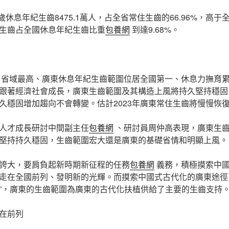
59歲休息年紀生齒8475.1萬人，占全省常住生齒的66.96%，高于
生齒占全國休息年紀生齒比重
包養網
到達9.68%。
省域最高、廣東休息年紀生齒範圍位居全國第一、休息力撫育
跟著經濟社會成長，廣東生齒範圍及其構造上風將持久堅持穩固
久穩固增加趨向不會轉變。估計2023年廣東常住生齒將慢慢恢
人才成長研討中間副主任
包養網
、研討員周仲高表現，廣東生
堅持持久穩固，生齒範圍宏大還是廣東的基礎省情和明顯上風。
誇大，要肩負起新時期新征程的任務
包養網
義務，積極摸索中
走在全國前列、發明新的光輝。而摸索中國式古代化的廣東途徑
”，廣東的生齒範圍為廣東的古代化扶植供給了主要的生齒支持
在前列