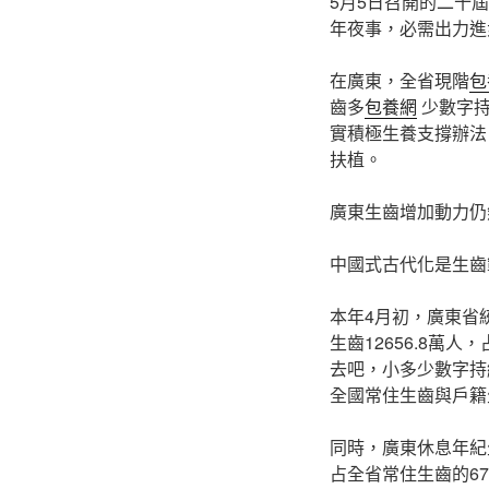
5月5日召開的二十
年夜事，必需出力進
在廣東，全省現階
包
齒多
包養網
少數字
實積極生養支撐辦法
扶植。
廣東生齒增加動力仍
中國式古代化是生齒
本年4月初，廣東省
生齒12656.8萬
去吧，小多少數字持續
全國常住生齒與戶籍
同時，廣東休息年紀
占全省常住生齒的67