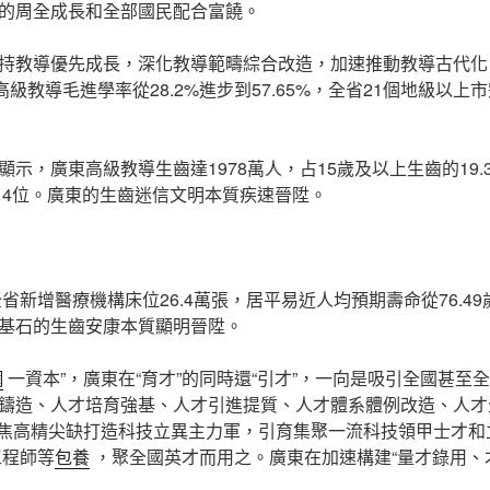
的周全成長和全部國民配合富饒。
持教導優先成長，深化教導範疇綜合改造，加速推動教導古代化
高級教導毛進學率從28.2%進步到57.65%，全省21個地級以
示，廣東高級教導生齒達1978萬人，占15歲及以上生齒的19.3
高了4位。廣東的生齒迷信文明本質疾速晉陞。
省新增醫療機構床位26.4萬張，居平易近人均預期壽命從76.49歲
基石的生齒安康本質顯明晉陞。
網
一資本”，廣東在“育才”的同時還“引才”，一向是吸引全國甚至全
鑄造、人才培育強基、人才引進提質、人才體系體例改造、人才
聚焦高精尖缺打造科技立異主力軍，引育集聚一流科技領甲士才和
工程師等
包養
，聚全國英才而用之。廣東在加速構建“量才錄用、