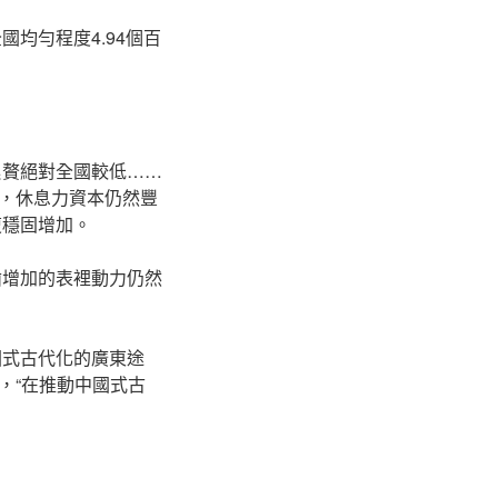
全國均勻程度4.94個百
累贅絕對全國較低……
，休息力資本仍然豐
復穩固增加。
齒增加的表裡動力仍然
國式古代化的廣東途
，“在推動中國式古
。