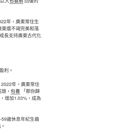
族巨大
包養網
回復的
022年，廣東常住生
廣東還不竭完美和落
成長支持廣東古代化
盈利。
2022年，廣東常住
搖頭，
包養
「那你歸
，增加1.03%，成為
59歲休息年紀生齒
點。