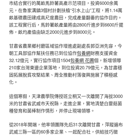
市結合實行的萬畝馬鈴薯高產示范項目，投資6000余萬
元，在魯家溝鎮3個村計劃扶植“引水上山”工程，將1.14萬
畝基礎農田建成高尺度農田，完成產量翻番的協作目的。
該工程實行后，馬鈴薯畝產量將由2800斤進步到6600斤擺
佈，畝均產值由缺乏2000元進步到8000元。
甘肅省農業鄉村廳區域協作增進處副處長郭亞洲先容，今
朝工具部協作幫扶任務已到位協作
包養網
財務支援資金
32.12億元，實行協作項目1504
包養網 花圃
個，新增領導
210家台灣東邊企業落地，到位投資20.79億元，為甘肅穩
固拓展脫貧攻堅結果、周全推動村落復興施展了積極感
化。
這個寒假，天津農學院傳授班立桐又一次離開了海拔3000
米的甘肅省武威市天祝縣，走進企業，實地清楚白靈菇菌
種發育和菌棒制作情形，并停止現場領導。
從2018年開端，他率領團隊先后31次離開甘肅，萍蹤遍布
武威三縣一區的60多家企業、一起配合社，供給技巧徵