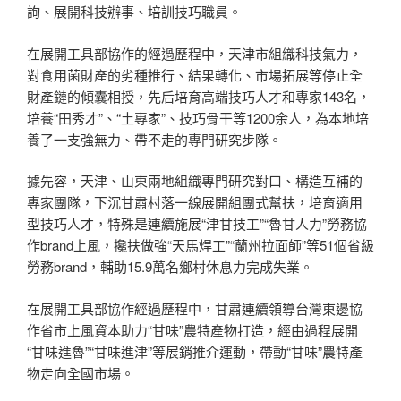
詢、展開科技辦事、培訓技巧職員。
在展開工具部協作的經過歷程中，天津市組織科技氣力，
對食用菌財產的劣種推行、結果轉化、市場拓展等停止全
財產鏈的傾囊相授，先后培育高端技巧人才和專家143名，
培養“田秀才”、“土專家”、技巧骨干等1200余人，為本地培
養了一支強無力、帶不走的專門研究步隊。
據先容，天津、山東兩地組織專門研究對口、構造互補的
專家團隊，下沉甘肅村落一線展開組團式幫扶，培育適用
型技巧人才，特殊是連續施展“津甘技工”“魯甘人力”勞務協
作brand上風，攙扶做強“天馬焊工”“蘭州拉面師”等51個省級
勞務brand，輔助15.9萬名鄉村休息力完成失業。
在展開工具部協作經過歷程中，甘肅連續領導台灣東邊協
作省市上風資本助力“甘味”農特產物打造，經由過程展開
“甘味進魯”“甘味進津”等展銷推介運動，帶動“甘味”農特產
物走向全國市場。