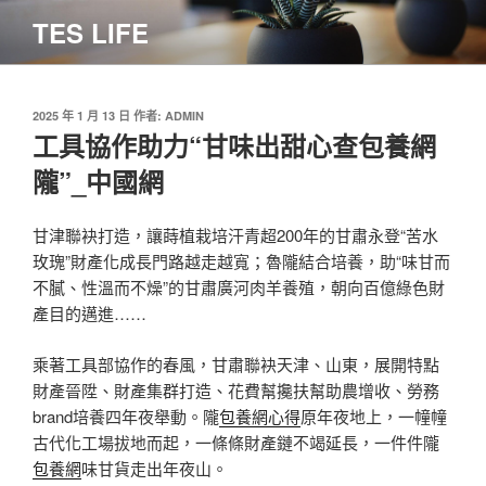
跳
TES LIFE
至
主
要
內
發
2025 年 1 月 13 日
作者:
ADMIN
佈
工具協作助力“甘味出甜心查包養網
容
於
隴”_中國網
甘津聯袂打造，讓蒔植栽培汗青超200年的甘肅永登“苦水
玫瑰”財產化成長門路越走越寬；魯隴結合培養，助“味甘而
不膩、性溫而不燥”的甘肅廣河肉羊養殖，朝向百億綠色財
產目的邁進……
乘著工具部協作的春風，甘肅聯袂天津、山東，展開特點
財產晉陞、財產集群打造、花費幫攙扶幫助農增收、勞務
brand培養四年夜舉動。隴
包養網心得
原年夜地上，一幢幢
古代化工場拔地而起，一條條財產鏈不竭延長，一件件隴
包養網
味甘貨走出年夜山。