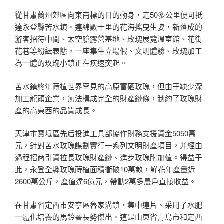
從甘肅蘭州郊區向東南標的目的動身，走50多公里便可抵
達永登縣苦水鎮。連綿數十里的花海搖曳生姿，新落成的
游客招待中間、太空艙露營基地、玫瑰展覽溫室館、花街
花巷等紛紜表態，一座集生立場假、文明體驗、玫瑰加工
為一體的玫瑰小鎮正在疾速突起。
苦水鎮終年蒔植世界罕見的高原富硒玫瑰，但由于缺少深
加工龍頭企業，無法構成完全的財產鏈條，制約了玫瑰財
產的高東西的品質成長。
天津市寶坻區先后投進工具部協作財務支援資金5050萬
元，針對苦水玫瑰謀劃實行一系列文明財產項目，并經由
過程招商引資拉長玫瑰財產鏈、進步玫瑰附加值。得益于
此，永登全縣玫瑰蒔植面積衝破10萬畝，鮮花年產量近
2600萬公斤，產值達6億元，帶動2萬多農戶直接收益。
在甘肅省定西市安寧區魯家溝鎮，集中連片、采用了水肥
一體化培養的馬鈴薯長勢傑出。這是山東省青島市和定西