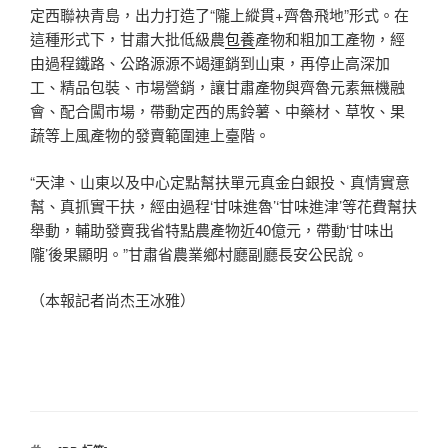
定西聯袂青島，出力打造了“隴上縱貫+齊魯飛地”形式。在
這種形式下，甘肅大批低級農
包養
產物和粗加工產物，經
由過程鐵路、公路源源不竭運銷到山東，再停止高深加
工、精品包裝、市場營銷，讓甘肅產物與齊魯元素無機融
會、配合闖市場，帶動定西的馬鈴薯、中藥材、草牧、果
蔬等上風產物的發賣範圍連上臺階。
“天津、山東以及中心定點幫扶單元真金白銀投、真情實意
幫、真抓實干扶，經由過程‘甘味進魯’‘甘味進津’等花費幫扶
舉動，輔助發賣我省特點農產物近40億元，帶動‘甘味出
隴’後果顯明。”甘肅省農業鄉村廳副廳長安公民說。
（本報記者尚杰王冰雅）