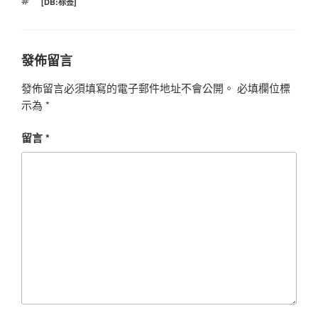
標
[DB:标签]
籤
發佈留言
發佈留言必須填寫的電子郵件地址不會公開。
必填欄位標
示為
*
留言
*