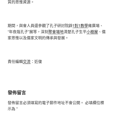
質的思惟資源。
期間，與會人員還參觀了孔子研討院辟
1對1教學
雍廣場、
“年夜哉孔子”展等，深刻
聚會場地
清楚孔子生平
小樹屋
、儒
家思惟以及儒家文明的傳承與發展。
責任編輯
交流
：近復
發佈留言
發佈留言必須填寫的電子郵件地址不會公開。
必填欄位標
示為
*