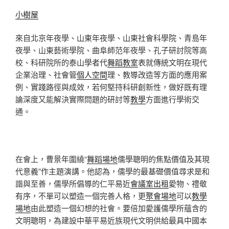
小樹屋
來自北京年夜學、山東年夜學、山東社會科學院、青島年
夜學、山東藝術學院、曲阜師范年夜學、孔子研討院等高
校、科研院所的泰山學者代
舞蹈教室
表就傳統文明在現代
企業治理、社會管
個人空間
理、教導改造等方面的應用案
例、實踐路徑與成效，若何堅持科研創新性，做好既有理
論深度又能解決實際問題的研討等
教學
方面進行學術交
通。
在會上，曹景年圍繞“
舞蹈場地
儒學聰明的焦點價值及其現
代意義”作主題演講。他認為，儒學的最基礎價值尋求是和
諧與至善，儒學所倡導的仁平易近
會議室出租
愛物、禮敬
有序，不單可以塑造一個完善人格，更
聚會場地
可以
教學
場地
由此塑造一個幻想的社會。要倍加愛護儒學所蘊含的
文明聰明，為建設中華平易近族現代文明供給最具中國本