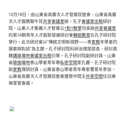
12月19日，由山東省高層次人才發展促進會、山東省高層
次人才服務聯牛耳
共享會議室
辦，孔子
會議室出租
研討
院、山東人才集團人才智薈公
1對1教學
司承辦
共享會議室
的第16期青年人才創新發展研討會
舞蹈教室
在孔子研討院
舉行。此次研討會以“傳統文明新視野——青
家教
年學者的
摸索與對話”為主題。孔子研討院科研治理部部長、研討員
魏
講座場地
會議室出租
衍華，孔子研討院副研討員、山東
省
瑜伽場地
泰山學者青年專
私密空間
家孔麗，孔子研討院
助
家教
理研討員、山東省泰山學者青年專家曹景年參加，
山東省高層次人才發展促進會運營中間主
共享空間
任白琳
琳掌管會議。