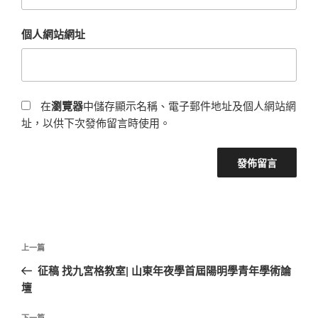
個人網站網址
在
瀏覽器
中儲存顯示名稱、電子郵件地址及個人網站網
址，以供下次發佈留言時使用。
文
上
上一篇
章
一
征稿 找九宮格教室| 山東年夜學首屆陽明學青年學術論
導
篇
壇
覽
文
章
下一篇