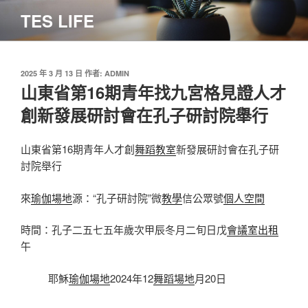
跳
TES LIFE
至
主
要
內
發
2025 年 3 月 13 日
作者:
ADMIN
佈
山東省第16期青年找九宮格見證人才
容
於
創新發展研討會在孔子研討院舉行
山東省第16期青年人才創
舞蹈教室
新發展研討會在孔子研
討院舉行
來
瑜伽場地
源：“孔子研討院”微
教學
信公眾號
個人空間
時間：孔子二五七五年歲次甲辰冬月二旬日戊
會議室出租
午
耶穌
瑜伽場地
2024年12
舞蹈場地
月20日