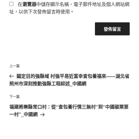
在
瀏覽器
中儲存顯示名稱、電子郵件地址及個人網站網
址，以供下次發佈留言時使用。
文
上
上一篇
章
一
錨定目的強縣域 村強平易近富幸查包養福來——湖北省
導
篇
荊州市深刻推動強縣工程綜述_中國網
覽
文
章
下
下一篇
一
福建將樂縣常口村：從“查包養行情三無村”到“中國碳票第
篇
一村”_中國網
文
章