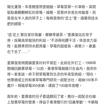
陽光灑落，年夜棚里熱意融融，草莓莖葉一片翠綠，其間
裝點著顆顆鮮紅的草莓。細看，莖葉并非長在地盤里，而
是長在半人高的架子上，每株苗旁的“泥土”里，插著保送水
肥的細管。
“這‘泥土’實在是珍珠巖、椰糠等基質。”夏廣俊站在架子
旁，說著高架栽培的利益，“不消再哈腰干活，休息效力晉
陞，能精準把持水肥用量，草莓的甜度高、病害少，產量
也下去了……”
夏廣俊是椅圈鎮夏家村村平易近，此前在外打工，1998年
開端回籍賣草莓。“以前，東港草莓銷路只在省內，我到外
埠一家家談，終于把草莓賣到北京的年夜型商超。”現在，
他帶頭成立的和美草莓專門研究一起配合社，吸納100多戶
農戶，蒔植草莓300余畝，建起了100座年夜棚。
兩年前，夏廣俊的兒子夏遠麒回了家，擔任一起配合社線
上發賣草莓的營業。得益于東港實行的“回巢舉動”，今朝每