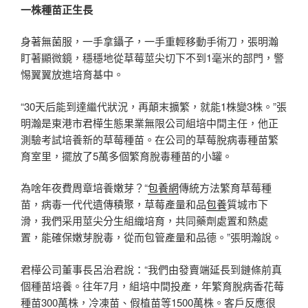
一株種苗正生長
身著無菌服，一手拿鑷子，一手重輕移動手術刀，張明瀚
盯著顯微鏡，穩穩地從草莓莖尖切下不到1毫米的部門，警
惕翼翼放進培育基中。
“30天后能到達繼代狀況，再顛末擴繁，就能1株變3株。”張
明瀚是東港市君樺生態果業無限公司組培中間主任，他正
測驗考試培養新的草莓種苗。在公司的草莓脫病毒種苗繁
育室里，擺放了5萬多個繁育脫毒種苗的小罐。
為啥年夜費周章培養嫩芽？“
包養網
傳統方法繁育草莓種
苗，病毒一代代遺傳積聚，草莓產量和品
包養
質城市下
滑，我們采用莖尖分生組織培育，共同藥劑處置和熱處
置，能確保嫩芽脫毒，從而包管產量和品德。”張明瀚說。
君樺公司董事長呂治君說：“我們由發賣端延長到鏈條前真
個種苗培養。往年7月，組培中間投產，年繁育脫病香花莓
種苗300萬株，冷凍苗、假植苗等1500萬株。客戶反應很