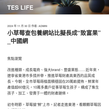
跳
TES LIFE
至
主
要
內
發
2024 年 11 月 30 日
作者:
ADMIN
佈
小草莓查包養網站比擬長成“致富果”
容
於
_中國網
焦點瀏覽
改進種類、成長電商、強大brand、豐盛業態……近年來，
遼寧省東港市多措并舉，推進草莓財產高東西的品質成
長。今朝，全市草莓蒔植面積穩固在20萬畝擺佈，鮮果年
產值超60億元，10萬多農戶從事草莓生孩子，構成了集生
孩子、加工、發賣于一體的財產鏈條。
初冬時節，草莓搶“鮮”上市，記者走進東港，看顆顆草莓因