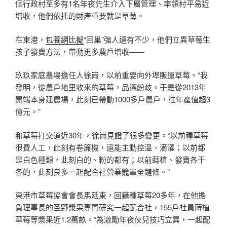
個行政村至多有1名年夜先生介入下層管理、率領村平易近
增收，他們依托的財產重要就是草莓。
在東港，
包養網比擬
“回巢”強人還有不少，他們立異草莓生
孩子發賣方法，帶動更多農戶增收——
玖玖家庭農場擔任人徐崗，以前重要向外埠販運草莓。“我
發明，從農戶地里收來的草莓，品德紛歧。于是從2013年
開端本身建農場，此刻已帶動1000多戶農戶，往年產值超3
億元。”
和草莓打交道近30年，徐崗見證了很多變更。“以前種草莓
很費人工，此刻有卷簾機，還能主動控溫、滴灌；以前都
是白色種類，此刻白的、粉的都有；以前蒔植、發賣各干
各的，此刻良多一起配合社營業籠罩全鏈條。”
東港市草莓協會會長馬廷東，回籍種草莓20多年，在他擔
負理事長的圣野漿果專門研究一起配合社，155戶社員蒔植
草莓等漿果近1.2萬畝。“為激勵年夜伙兒技巧立異，一起配