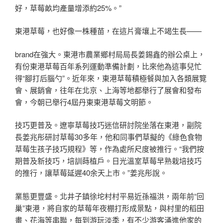
好，草莓畝均產量增添約25%。”
東港草莓，也好像一株種苗，在這片膏壤上不竭生長——
brand在強大。東港市農業鄉村局局長姜錫鑫的辦公桌上，
有份東港草莓百年系列運動準備計劃，比來他為這事兒忙
得“腳打后腦勺”。近年來，東港草莓積極餐與加入各類展覽
會、展銷會，往年在北京、上海等地都舉行了展會和發布
會，今朝已舉行4屆丹東東港草莓文明節。
技巧更普及。遼寧草莓技巧迷信研討院坐落在東港，副院
長姜兆彤研討草莓30多年，他和同事們草擬的《綠色食物
草莓生孩子技巧規程》等，作為處所尺度被推行。“我們按
期普及新技巧，培訓蒔植戶。日光溫室草莓早熟栽培技巧
的推行，讓草莓延遲40余天上市。”姜兆彤說。
業態更豐盛。北井子鎮徐坨村村平易近孫福洪，兩年前“回
巢”東港，將自家的草莓年夜棚打形成景點，與村里的稻田
畫、花海等串聯，每到游玩淡季，有不少游客涌進他家的