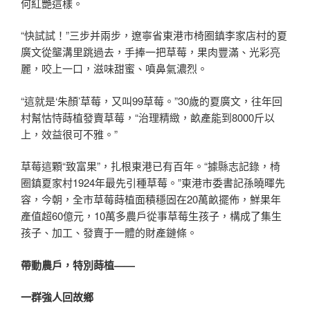
何紅艷這樣。
“快試試！”三步并兩步，遼寧省東港市椅圈鎮李家店村的夏
廣文從壟溝里跳過去，手捧一把草莓，果肉豐滿、光彩亮
麗，咬上一口，滋味甜蜜、噴鼻氣濃烈。
“這就是‘朱顏’草莓，又叫99草莓。”30歲的夏廣文，往年回
村幫怙恃蒔植發賣草莓，“治理精緻，畝產能到8000斤以
上，效益很可不雅。”
草莓這顆“致富果”，扎根東港已有百年。“據縣志記錄，椅
圈鎮夏家村1924年最先引種草莓。”東港市委書記孫曉暉先
容，今朝，全市草莓蒔植面積穩固在20萬畝擺佈，鮮果年
產值超60億元，10萬多農戶從事草莓生孩子，構成了集生
孩子、加工、發賣于一體的財產鏈條。
帶動農戶，特別蒔植——
一群強人回故鄉