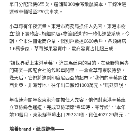
單日分配飛機6架次，還儲蓄300余噸散航資本，干線冷鏈
運輸車輛增至230余車次。
小草莓有年夜流量。東港市商務局擔任人先容，東港市樹
立“線下實體店+旗艦網店+物流配送”的一體化運營系統。今
朝，全市注冊電商企業、個別戶數達6600余戶，各類網店
1.5萬多家，草莓鮮果發賣中，電商發賣占比超三成。
“讓世界愛上東港草莓”，這是馬廷東的目的。在圣野漿果專
門研究一起配合社的包卸車間里，一盒盒草莓束裝待發，
幾天后，它們將達到印度尼西亞的超市。“我們的草莓銷往
西北亞、非洲等地，往年出口額超1000萬元。”馬廷東說。
年夜連海關年夜東港海關擔任人先容，他們對東港草莓建
立查檢綠色通道，完成查檢環節“零延時、零等候”。“本年
前10個月，東港鮮草莓出口292.31噸，貨值4027.29萬元。”
培養brand，延長鏈條——