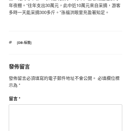
年夜棚。“往年支出30萬元，此中近10萬元來自采摘，游客
多時一天能采摘300多斤。”孫福洪眼里充盈著知足。
標
[DB:标签]
籤
發佈留言
發佈留言必須填寫的電子郵件地址不會公開。
必填欄位標
示為
*
留言
*