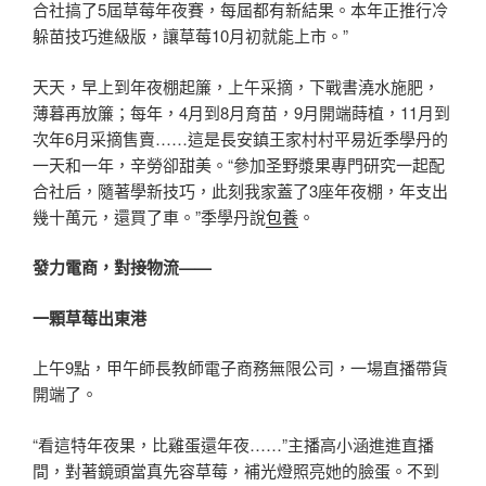
合社搞了5屆草莓年夜賽，每屆都有新結果。本年正推行冷
躲苗技巧進級版，讓草莓10月初就能上市。”
天天，早上到年夜棚起簾，上午采摘，下戰書澆水施肥，
薄暮再放簾；每年，4月到8月育苗，9月開端蒔植，11月到
次年6月采摘售賣……這是長安鎮王家村村平易近季學丹的
一天和一年，辛勞卻甜美。“參加圣野漿果專門研究一起配
合社后，隨著學新技巧，此刻我家蓋了3座年夜棚，年支出
幾十萬元，還買了車。”季學丹說
包養
。
發力電商，對接物流——
一顆草莓出東港
上午9點，甲午師長教師電子商務無限公司，一場直播帶貨
開端了。
“看這特年夜果，比雞蛋還年夜……”主播高小涵進進直播
間，對著鏡頭當真先容草莓，補光燈照亮她的臉蛋。不到