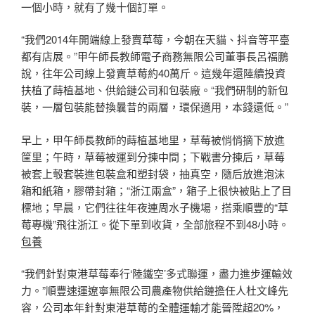
一個小時，就有了幾十個訂單。
“我們2014年開端線上發賣草莓，今朝在天貓、抖音等平臺
都有店展。”甲午師長教師電子商務無限公司董事長呂福鵬
說，往年公司線上發賣草莓約40萬斤。這幾年還陸續投資
扶植了蒔植基地、供給鏈公司和包裝廠。“我們研制的新包
裝，一層包裝能替換曩昔的兩層，環保適用，本錢還低。”
早上，甲午師長教師的蒔植基地里，草莓被悄悄摘下放進
筐里；午時，草莓被運到分揀中間；下戰書分揀后，草莓
被套上彀套裝進包裝盒和塑封袋，抽真空，隨后放進泡沫
箱和紙箱，膠帶封箱；“浙江兩盒”，箱子上很快被貼上了目
標地；早晨，它們往往年夜連周水子機場，搭乘順豐的“草
莓專機”飛往浙江。從下單到收貨，全部旅程不到48小時。
包養
“我們針對東港草莓奉行‘陸鐵空’多式聯運，盡力進步運輸效
力。”順豐速運遼寧無限公司農產物供給鏈擔任人杜文峰先
容，公司本年針對東港草莓的全體運輸才能晉陞超20%，