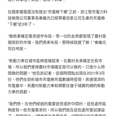
在國家層面還沒有提出“充電樁下鄉”之前，浙江智充電力科
技無限公司董事長秦繼光已經帶著自家公司生產的充電樁
“下鄉”近3年了。
“做商業確定需求提早布局，等一切的友商都發現了農村是
個很好的市場，我們再來布局，那時候就遲了嘛！”秦繼光
坦白地說。
“新動力車在城市能夠發展起來，在農村未來確定也有市
場，所以我們覺得農村市場確定是可以做的，只是什么時
間做的問題。”他告訴記者，這個時間點出現在2021年3月
份，他們在剖析城市充電樁充電數據時發現，疾速增添的
充電量中，有農村新動力車和頻繁往復于城鄉的網約新動
力車的貢獻。
“我們想，在他們經過的重要途徑或許中間村，這些處所能
夠是有一些充電需求的，所以我們就在這些處所嘗試建設
了一兩個場站。”讓秦繼光高興的是，試驗場站的充電量完