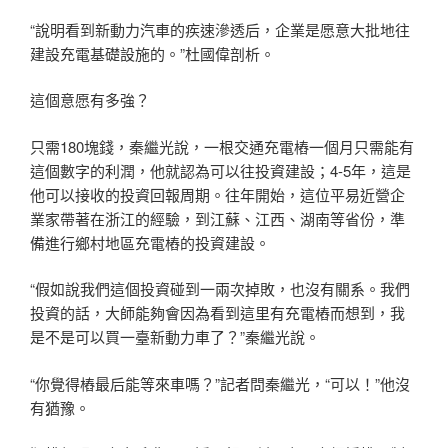
“說明看到新動力汽車的疾速滲透后，企業是愿意大批地往
建設充電基礎設施的。”杜國偉剖析。
這個意愿有多強？
只需180塊錢，秦繼光說，一根交通充電樁一個月只需能有
這個數字的利潤，他就認為可以往投資建設；4-5年，這是
他可以接收的投資回報周期。往年開始，這位平易近營企
業家帶著在浙江的經驗，到江蘇、江西、湖南等省份，準
備進行鄉村地區充電樁的投資建設。
“假如說我們這個投資碰到一兩次掉敗，也沒有關系。我們
投資的話，大師能夠會因為看到這里有充電樁而想到，我
是不是可以買一臺新動力車了？”秦繼光說。
“你覺得樁最后能等來車嗎？”記者問秦繼光，“可以！”他沒
有猶豫。