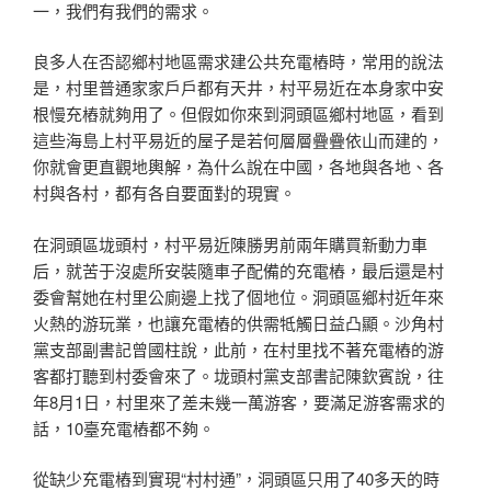
一，我們有我們的需求。
良多人在否認鄉村地區需求建公共充電樁時，常用的說法
是，村里普通家家戶戶都有天井，村平易近在本身家中安
根慢充樁就夠用了。但假如你來到洞頭區鄉村地區，看到
這些海島上村平易近的屋子是若何層層疊疊依山而建的，
你就會更直觀地輿解，為什么說在中國，各地與各地、各
村與各村，都有各自要面對的現實。
在洞頭區垅頭村，村平易近陳勝男前兩年購買新動力車
后，就苦于沒處所安裝隨車子配備的充電樁，最后還是村
委會幫她在村里公廁邊上找了個地位。洞頭區鄉村近年來
火熱的游玩業，也讓充電樁的供需牴觸日益凸顯。沙角村
黨支部副書記曾國柱說，此前，在村里找不著充電樁的游
客都打聽到村委會來了。垅頭村黨支部書記陳欽賓說，往
年8月1日，村里來了差未幾一萬游客，要滿足游客需求的
話，10臺充電樁都不夠。
從缺少充電樁到實現“村村通”，洞頭區只用了40多天的時