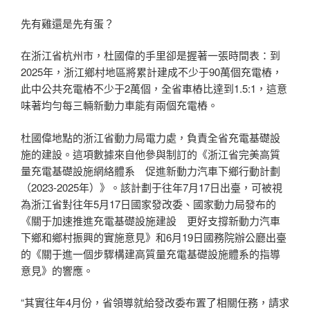
先有雞還是先有蛋？
在浙江省杭州市，杜國偉的手里卻是握著一張時間表：到
2025年，浙江鄉村地區將累計建成不少于90萬個充電樁，
此中公共充電樁不少于2萬個，全省車樁比達到1.5:1，這意
味著均勻每三輛新動力車能有兩個充電樁。
杜國偉地點的浙江省動力局電力處，負責全省充電基礎設
施的建設。這項數據來自他參與制訂的《浙江省完美高質
量充電基礎設施網絡體系 促進新動力汽車下鄉行動計劃
（2023-2025年）》。該計劃于往年7月17日出臺，可被視
為浙江省對往年5月17日國家發改委、國家動力局發布的
《關于加速推進充電基礎設施建設 更好支撐新動力汽車
下鄉和鄉村振興的實施意見》和6月19日國務院辦公廳出臺
的《關于進一個步驟構建高質量充電基礎設施體系的指導
意見》的響應。
“其實往年4月份，省領導就給發改委布置了相關任務，請求