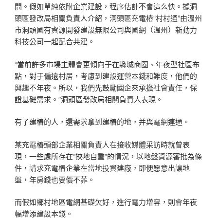
間。假如單純依附企業建設，程序估計不會這么快。據洞
頭區發改局相關負責人介紹，洞頭區充電樁“村村通”由溫州
市洞頭國有資源開發建設無限公司與國網（溫州）新動力
科技公司一起配合共建。
“當前許多市場主體會更傾向于在縣城商圈、年夜型社區布
點，對于偏遠村居，考慮到建設運營本錢和難度，他們的
興趣不年夜。所以，我們先鼓勵國企來承擔社會責任，保
證基礎需求。”洞頭區發改局相關負責人表現。
有了建樁的人，還需求拿到建樁的地，并與電網連通。
某充電樁頭部企業相關負責人在接收媒體采訪時就曾表
現，一些處所存在“挾地自重”的情況，以地盤資源審批為條
件，請求充電樁企業在當地投資建廠，即便愿意出讓地
盤，年房錢也要價不菲。
而假如鄉村地區電網基礎欠好，進行電力增容，則會年夜
幅增添建設本錢。