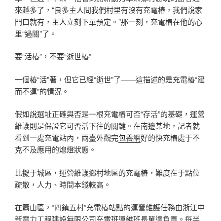
來越多了，“良多主人問我們村里有沒有充電樁，我們說家
門口就有，主人立刻下單預定。”那一刻，充電樁在他的心
里“過關”了。
要“活樁”，不要“逝世樁”
一個樁“活”著，但它已經“逝世”了——這描述的是充電樁“建
而不運”的情況。
假如說選址正確與否是一根充電樁可否“存活”的基礎，運營
維護則是保證它可否活下往的關鍵。在南邊某地，記者就
看到一處充電站內，兩臺外觀完
包養網
好的快充樁處于不
克不及應用的熄燈狀態。
比擬于城區，運營維護鄉村地區的充電樁，難度在于點位
疏散，人力、時間本錢較高。
在蕭山區，“四鎮五村”充電樁站點的運營維護任務由浙江中
新電力工程建設無限公司充電班運維班長單達負責。每半