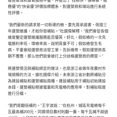
務優”的“快省優”評價指標體系，對運營商和場站進行系統
性評價。
“我們最新的請求是一切新建的樁，要先簽承諾書，保證三
年運營維護，才給你發補貼。”杜國偉解釋，“我們會從各個
維度鑒定運營維護服務能否優質。好比，假如樁的一次充
電勝利率低、壞樁率高，說明質量不可；假如樁發生毛
病，平臺會給運營商派發工單，告訴維修。假如運營商長
期不響應，那么他們就會被打上分歧格運營商的標簽。”
將運營情況與補貼綁定的做法，也是浙江省做年夜農村市
場規模的方法。據杜國偉介紹，未來浙江省計劃將補貼分
為建設補貼和運營補貼兩種，建設補貼用于補貼初始建設
本錢，運營補貼根據電量和充電樁的應用率，對補貼程度
進行分檔。
“我們是翻倍補的。”王宇波說：“在杭州，城區充電樁每千
瓦最高補200元，同類項目農村則翻一番，每千瓦補不超過