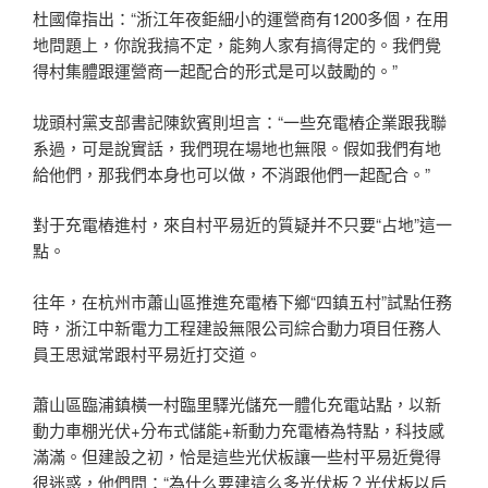
杜國偉指出：“浙江年夜鉅細小的運營商有1200多個，在用
地問題上，你說我搞不定，能夠人家有搞得定的。我們覺
得村集體跟運營商一起配合的形式是可以鼓勵的。”
垅頭村黨支部書記陳欽賓則坦言：“一些充電樁企業跟我聯
系過，可是說實話，我們現在場地也無限。假如我們有地
給他們，那我們本身也可以做，不消跟他們一起配合。”
對于充電樁進村，來自村平易近的質疑并不只要“占地”這一
點。
往年，在杭州市蕭山區推進充電樁下鄉“四鎮五村”試點任務
時，浙江中新電力工程建設無限公司綜合動力項目任務人
員王思斌常跟村平易近打交道。
蕭山區臨浦鎮橫一村臨里驛光儲充一體化充電站點，以新
動力車棚光伏+分布式儲能+新動力充電樁為特點，科技感
滿滿。但建設之初，恰是這些光伏板讓一些村平易近覺得
很迷惑，他們問：“為什么要建這么多光伏板？光伏板以后