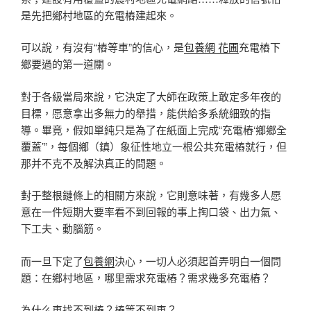
是先把鄉村地區的充電樁建起來。
可以說，有沒有“樁等車”的信心，是
包養網 花圃
充電樁下
鄉要過的第一道關。
對于各級當局來說，它決定了大師在政策上敢定多年夜的
目標，愿意拿出多無力的舉措，能供給多系統細致的指
導。畢竟，假如單純只是為了在紙面上完成“充電樁‘鄉鄉全
覆蓋’”，每個鄉（鎮）象征性地立一根公共充電樁就行，但
那并不克不及解決真正的問題。
對于整根鏈條上的相關方來說，它則意味著，有幾多人愿
意在一件短期大要率看不到回報的事上掏口袋、出力氣、
下工夫、動腦筋。
而一旦下定了
包養網
決心，一切人必須起首弄明白一個問
題：在鄉村地區，哪里需求充電樁？需求幾多充電樁？
為什么車找不到樁？樁等不到車？