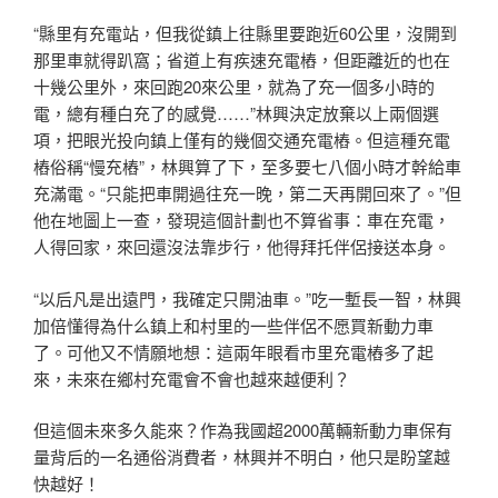
“縣里有充電站，但我從鎮上往縣里要跑近60公里，沒開到
那里車就得趴窩；省道上有疾速充電樁，但距離近的也在
十幾公里外，來回跑20來公里，就為了充一個多小時的
電，總有種白充了的感覺……”林興決定放棄以上兩個選
項，把眼光投向鎮上僅有的幾個交通充電樁。但這種充電
樁俗稱“慢充樁”，林興算了下，至多要七八個小時才幹給車
充滿電。“只能把車開過往充一晚，第二天再開回來了。”但
他在地圖上一查，發現這個計劃也不算省事：車在充電，
人得回家，來回還沒法靠步行，他得拜托伴侶接送本身。
“以后凡是出遠門，我確定只開油車。”吃一塹長一智，林興
加倍懂得為什么鎮上和村里的一些伴侶不愿買新動力車
了。可他又不情願地想：這兩年眼看市里充電樁多了起
來，未來在鄉村充電會不會也越來越便利？
但這個未來多久能來？作為我國超2000萬輛新動力車保有
量背后的一名通俗消費者，林興并不明白，他只是盼望越
快越好！