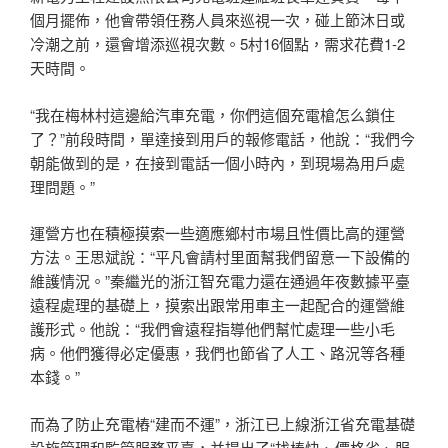
個月擺佈，他會帶領任務人員來巡視一次，碰上節沐日或
冷潮之前，還會增添巡視次數。5村16個點，需求花費1-2
天時間。
“我在梅林村這邊給汽車充電，你們這個充電槍怎么鎖住
了？”前段時間，單達接到用戶的報修電話，他說：“我們今
朝能做到的是，在接到電話一個小時內，到現場為用戶處
理問題。”
運營方也在積極摸索一些適應鄉村市場且性價比高的運營
方法。王思斌說：“平凡會請村里面幫我們留意一下設備的
維護情況。”秦繼光的浙江智充電力還在通過年夜數據平臺
遠程處理的基礎上，摸索出跟常用車主一起配合的運營維
護形式。他說：“我們會遠程指導他們幫忙處理一些小毛
病。他們獲得必定優惠，我們也節省了人工、路況等各種
本錢。”
而為了防止充電樁“建而不運”，浙江已上線浙江省充電基礎
設施管理和監管服務平臺，并提出了“找樁快、價格省、服