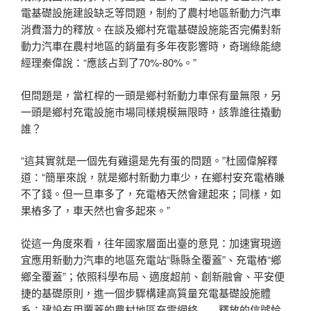
電基礎設施建設缺乏等問題，制約了農村地區新動力汽車
消費潛力的釋放。在談及鄉村充電基礎設施能否完備對新
動力汽車在農村地區的銷量有多年夜影響時，奇瑞綠能總
經理秦偉說：“應該占到了70%-80%。”
但問題是，當杠桿的一頭是鄉村新動力車保有量無限，另
一頭是鄉村充電設施市場同樣規模無限時，該靠誰往撬動
誰？
“這其實就是一個先有雞還是先有蛋的問題。”杜國偉解釋
道：“簡單來說，就是鄉村新動力車少，在鄉村安充電樁賺
不了錢。但一旦車多了，充電樁天然會建起來；同樣，如
果樁多了，車天然也會多起來。”
從這一角度來看，往年國家層面出臺的意見：加速實現適
宜應用新動力汽車的地區充電站“縣縣全覆蓋”、充電樁“鄉
鄉全覆蓋”；依照科學布局、適度超前、創新融會、平安便
捷的基礎原則，進一個步驟構建高質量充電基礎設施體
系；建設有用覆蓋的農村地區充電網絡……釋放的信號恰