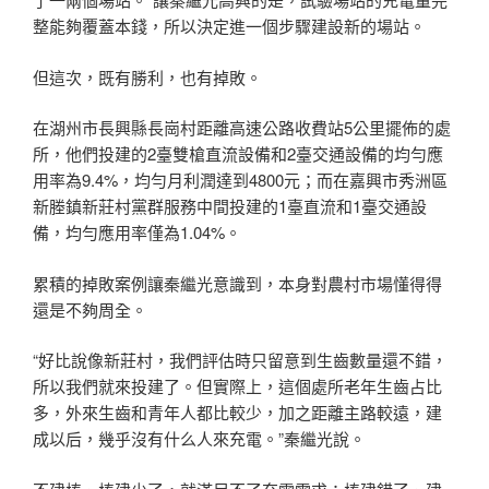
整能夠覆蓋本錢，所以決定進一個步驟建設新的場站。
但這次，既有勝利，也有掉敗。
在湖州市長興縣長崗村距離高速公路收費站5公里擺佈的處
所，他們投建的2臺雙槍直流設備和2臺交通設備的均勻應
用率為9.4%，均勻月利潤達到4800元；而在嘉興市秀洲區
新塍鎮新莊村黨群服務中間投建的1臺直流和1臺交通設
備，均勻應用率僅為1.04%。
累積的掉敗案例讓秦繼光意識到，本身對農村市場懂得得
還是不夠周全。
“好比說像新莊村，我們評估時只留意到生齒數量還不錯，
所以我們就來投建了。但實際上，這個處所老年生齒占比
多，外來生齒和青年人都比較少，加之距離主路較遠，建
成以后，幾乎沒有什么人來充電。”秦繼光說。