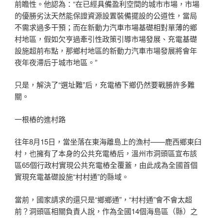
前瞻性。他認為：“在已經具備盈利空間的城市市場，市場
的優勝劣汰天然能保證資源設置裝備擺設的公道性，當局
不需求過多干預；而在新動力汽車市場基礎相對單薄的鄉
村地區，假如欠亨過牽引性政策引導市場發展、充電基礎
設施超前布點，那鄉村地區的新動力汽車市場發展將會年
夜年夜滯后于城市地區。”
只是，解決了“選址難”后，充電樁下鄉仍然要戰勝許多難
關。
一根樁的進村路
往年8月15日，當坐落在東海離島上的漁村——鹿西鄉東臼
村，也擁有了本身的公共充電樁后，溫州市洞頭區宣布該
區65個行政村實現公共充電樁全覆蓋，由此成為全國首個
實現充電基礎設施“村村通”的縣域。
當前，國家請求的還只是“鄉鄉通”，“村村通”會不會太超
前？洞頭區相關負責人說，作為全國14個海島區（縣）之