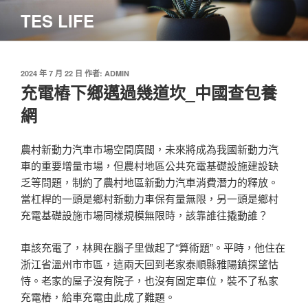
跳
TES LIFE
至
主
要
內
發
2024 年 7 月 22 日
作者:
ADMIN
佈
充電樁下鄉邁過幾道坎_中國查包養
容
於
網
農村新動力汽車市場空間廣闊，未來將成為我國新動力汽
車的重要增量市場，但農村地區公共充電基礎設施建設缺
乏等問題，制約了農村地區新動力汽車消費潛力的釋放。
當杠桿的一頭是鄉村新動力車保有量無限，另一頭是鄉村
充電基礎設施市場同樣規模無限時，該靠誰往撬動誰？
車該充電了，林興在腦子里做起了“算術題”。平時，他住在
浙江省溫州市市區，這兩天回到老家泰順縣雅陽鎮探望怙
恃。老家的屋子沒有院子，也沒有固定車位，裝不了私家
充電樁，給車充電由此成了難題。