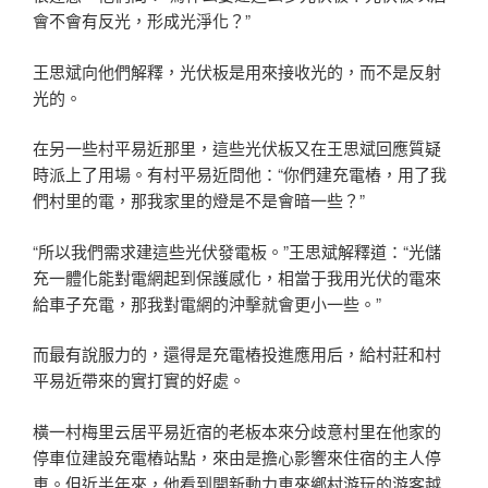
會不會有反光，形成光淨化？”
王思斌向他們解釋，光伏板是用來接收光的，而不是反射
光的。
在另一些村平易近那里，這些光伏板又在王思斌回應質疑
時派上了用場。有村平易近問他：“你們建充電樁，用了我
們村里的電，那我家里的燈是不是會暗一些？”
“所以我們需求建這些光伏發電板。”王思斌解釋道：“光儲
充一體化能對電網起到保護感化，相當于我用光伏的電來
給車子充電，那我對電網的沖擊就會更小一些。”
而最有說服力的，還得是充電樁投進應用后，給村莊和村
平易近帶來的實打實的好處。
橫一村梅里云居平易近宿的老板本來分歧意村里在他家的
停車位建設充電樁站點，來由是擔心影響來住宿的主人停
車。但近半年來，他看到開新動力車來鄉村游玩的游客越