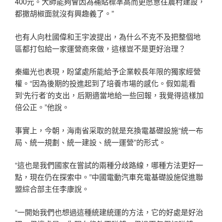
400元。大師能夠會因為補貼標準高而更愿意往農村建設，
都撒胡椒面就沒有興趣義了。”
也有人向杜國偉和王宇波提出，為什么不克不及把整個地
區都打包給一家運營商來做，這樣豈不是更好治理？
秦繼光也表現，盼望處所能給予企業較長年限的獨家經營
權。“因為後期的投進起到了培養市場的感化。假如能看
到‘先行者’的支出，后期適當地給一些回報，我覺得這樣加
倍公正。”他說。
事實上，今朝，海南省采取的就是充換電基礎設施“統一布
局、統一規劃、統一建設、統一運營”的形式。
“這也是我們國家在嘗試的兩種分歧路線，哪種方法更好一
點，現在仍在探索中。”中國電動汽車充電基礎設施促進聯
盟綜合部主任李康說。
“一開始我們也想過這種統建統運的方法，它的好處是好治