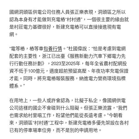
國網洞頭區供電公司任務人員張正樂表現，洞頭區之所以
認為本身有才能做到充電樁“村村通”，一個很主要的緣由就
是村莊電力基礎很好，新建充電樁可以直接接進現有電
網。
“電等樁，樁等車
包養行情
。”杜國偉說：“恰是考慮到電網
配套的主要性，浙江已出臺《服務新動力汽車下鄉電力先
行行動任務計劃》，2023至2025年，每年全省農村配網投
資不低于100億元，適度超前預留高壓、年夜功率充電保證
才能。同時，將充電樁報裝服務，納進電力營商環境指標
體系。”
在用地上，一些人或許會認為，比擬于私企，像國網供電
公司這樣的國企不會碰到什么阻礙。但張正樂流露，“我們
也需求給村里唱工作，盼望他們能從長遠考慮。”今朝看
來，洞頭區“村村通”工程中，新建充電樁多優先架設在各村
已有的停車場車位旁，而不是別的申請用地。