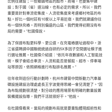
比例往建設；一些鄉鎮地區的超市、商場，也要集中建
設；對于國（省）道沿線，也有必定的需求。所以，我們
重要是針對車流密集度、人流密集度來考慮鄉村地區的布
點。好比一個村莊有10家以上平易近宿，我們就建議你往
布一個快充樁。而特別偏遠的山區，我們覺得初期沒有布
局的需要。”杜國偉說。
為了保證布點更科學、更公道，在充電樁選址過程中，浙
江省還聘請中國聯統統過自研的5X多因子空間選址模子進
行選址推薦。杜國偉介紹道：“依托年夜數據和人工智能技
術，模子會結合車流、人流和能否是餐館、超市、停車場
站等原因，依照網格進行布點排名推薦。”
往年收到這份行動計劃時，杭州市建管中間新動力汽車基
礎設施建設治理處處長王宇波覺得思緒一會兒清楚了。“因
為布點規劃很清楚，對分歧的應用場景有明確的數量設置
裝備擺設指導，我們干活就很好干。”他說。
在杜國偉看來，當局的規劃布局就是要重點體現超前性和