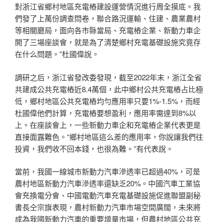
對浙江省鄉村地區充電樁建設運營情況進行周全摸底。我
們發了上萬份調查問卷，聯合路況運輸、住建、農業農村
等相關廳局，面向各市縣當局、充電樁企業、新動力車企
開了三場座談會，就是為了清楚鄉村充電基礎設施究竟存
在什么問題。”杜國偉說。
調研之后，浙江省發改委發現，截至2022年末，浙江全省
共建成公共充電樁近8.4萬個，此中鄉村公共充電樁占比極
低，鄉村地區公共充電樁均勻應用率只要1%-1.5%，而經
杜國偉他們計算，充電樁要想盈利，應用率需達到8%以
上。在座談會上，一些新動力車企和充電樁企業代表更是
直接面露難色。“鄉村地區這么差的應用率，你說讓我們往
投資，我們收不回本錢，也很為難。”有代表說。
當前，我國一線城市新動力汽車滲透率已超過40%，可是
農村地區新動力汽車滲透率還缺乏20%。中國汽車工業協
會充換電分會、中國電動汽車充電基礎設施促進聯盟副秘
書長仝宗旗表現，農村新動力汽車市場空間廣闊，未來將
成為我國新動力汽車的重要增量市場，但農村地區公共充