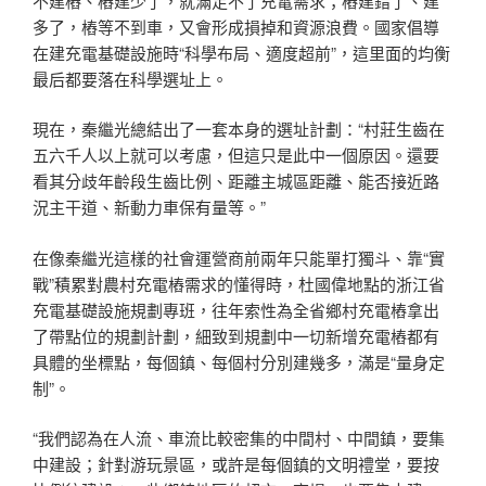
不建樁、樁建少了，就滿足不了充電需求；樁建錯了、建
多了，樁等不到車，又會形成損掉和資源浪費。國家倡導
在建充電基礎設施時“科學布局、適度超前”，這里面的均衡
最后都要落在科學選址上。
現在，秦繼光總結出了一套本身的選址計劃：“村莊生齒在
五六千人以上就可以考慮，但這只是此中一個原因。還要
看其分歧年齡段生齒比例、距離主城區距離、能否接近路
況主干道、新動力車保有量等。”
在像秦繼光這樣的社會運營商前兩年只能單打獨斗、靠“實
戰”積累對農村充電樁需求的懂得時，杜國偉地點的浙江省
充電基礎設施規劃專班，往年索性為全省鄉村充電樁拿出
了帶點位的規劃計劃，細致到規劃中一切新增充電樁都有
具體的坐標點，每個鎮、每個村分別建幾多，滿是“量身定
制”。
“我們認為在人流、車流比較密集的中間村、中間鎮，要集
中建設；針對游玩景區，或許是每個鎮的文明禮堂，要按