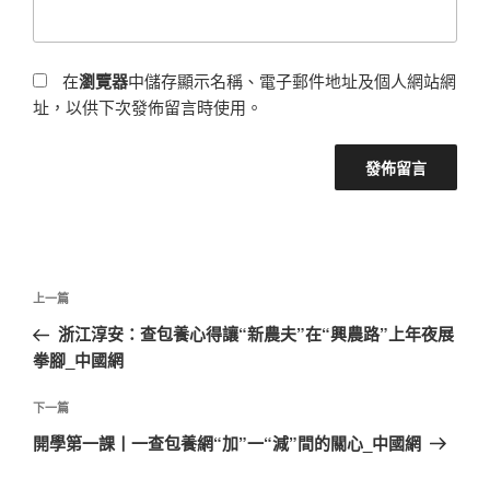
在
瀏覽器
中儲存顯示名稱、電子郵件地址及個人網站網
址，以供下次發佈留言時使用。
文
上
上一篇
章
一
浙江淳安：查包養心得讓“新農夫”在“興農路”上年夜展
導
篇
拳腳_中國網
覽
文
章
下
下一篇
一
開學第一課丨一查包養網“加”一“減”間的關心_中國網
篇
文