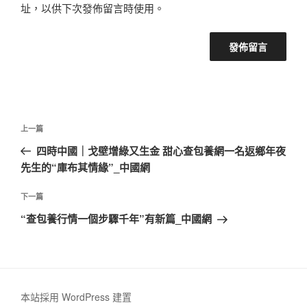
址，以供下次發佈留言時使用。
文
上
上一篇
章
一
四時中國｜戈壁增綠又生金 甜心查包養網一名返鄉年夜
導
篇
先生的“庫布其情緣”_中國網
覽
文
章
下
下一篇
一
“查包養行情一個步驟千年”有新篇_中國網
篇
文
章
本站採用 WordPress 建置