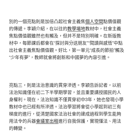
別的一個亮點則是加倍凸起社會主義焦
個人空間
點價值觀
的傳遞。李穎介紹，在以往的
教學場地
教材中，社會主義
焦點價值觀雖然也有觸及，但并不是特別明確。在新版教
材中，每節課后都會在“探討與分送朋友”“閱讀與感悟”中點
出社會主義焦點價值觀。好比，第一單元“成長的節拍”觸及
“少年有夢”，教師就會將創新和中國夢的內容引進。
亮點三，則是法治意識的貫穿滲透。李穎告訴記者，以前
法治知識僅在初二下半學期學習，並且重要講授國民的人
身權利。現在，法治知識不僅貫穿初中3年，她也發現小學
教材中也已經有所滲透。法治學習將會從小學起到初三有
梯度的進行，從清楚國家法治社會的建成過程到學生能夠
用法令的兵器
會議室出租
進行自我保護，實現懂法、用法
的轉變。