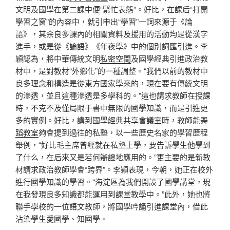
文明及國學在第二課中便“緊忙表態”。好比，在課后“打開
學習之窗”的內容中，就引申出“學習”一詞來源于《論
語》，其余良多課內的相關資料及援用的活動均是從漢字
進手，或是從《論語》《年夜學》中的個別詞匯引進。李
穎認為，將中華傳統文明
私密空間
及國學經典引進政治教
材中，是對教材“外鄉化”的一種調整。“我們以前的教材中
良多理念和構造是從東方國家學來的，現在要有傳統文明
的滲透，並且這種滲透是多學科的。”這也請求教師在授課
時，不克不及僅局限于書中無限的國學知識，而是引進更
多的實例。好比，講到國學經典
共享會議室
時，教師能
舞
蹈教室
夠會提到過往的私塾，以一些歷史名家的學習歷程
舉例，“好比毛主席曾經就在私塾上學，要告訴學生他學到
了什么，在后來又是若何辯證地應用的。”更主要的是新教
材請求政治教師學會“跨界”。李穎表現，今朝，她正在校外
進行國學知識的學習。“海淀區為我們開設了國學講堂，現
在我發現良多知識都能運用到課堂教學中。”此外，她也將
聯手學校的一位語文教師，將國學吟誦引進課堂內，借此
沾染學生愛國學、知國學。