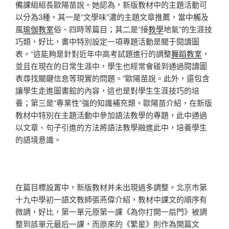
備課組組長歐陽苗說。她認為，新版教材中的主題活動可
以分為3種，其一是“文學味”濃的主題文章推薦，當中觸及
風
瑜伽教室
俗、四時等篇目；其二是“接
教學
地氣”的生涯技
巧類，好比，書中特別設定一項專題活動是關于閱讀圖
表。“這能夠是針對近年中高考試題進行的調整
舞蹈教室
，
並且在現在的日常生涯中，學生也經常會碰到通過閱讀圖
表尋找關鍵信息等現實的問題。”歐陽苗說。此外，還包含
讓學生走進圖書館的內容，這也是對學生生涯技巧的培
養；第三是“專業性”強的知識補充類。歐陽苗介紹，在新版
教材中特別在主題活動中參加語法教學的專題，此中通過
以文章、句子引進的方法將語法教學融進此中，培養學生
的語境意識。
在篇目標設置中，新版教材并未出現過多調整。北京市第
十九中學初一語文教師張燕偉介紹，教材中課文的順序有
微調，好比，第一單元原第一課《為你打開一扇門》被調
整到該單元最后一課，而原來的《繁星》則作為開篇文