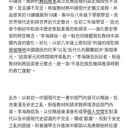
中講授，教師們
舞蹈教室
廣泛反應這樣的設定階段性不清
楚，並且講不充足。新版教材將中國現代史獨立成冊，并
由原來的15課擴展到19課，集中在八年級下學期學習。而
世界現代史則與世界近代史整合，在初三年級學習。“這也
是今朝初中和高中歷史焦點素養的新請求——強化歷史學
習的時空概念。”李海靜說，這一點也同樣體現在教材中具
體內容的變化。好比，以前八年級上冊包括“列強的侵犯與
瑜伽場地
中國國民的抗爭”以及“近代化的艱難起步”兩個單
元。“這兩單元的時間順序是亂的。”李海靜告訴記者，新版
教材則將這兩單元整合，統一為“平易近族危機與晚清時期
的救亡運動”。
此外，以前初一中國現代史一書中部門內容可以略過，包
含東漢及安史之亂，新版教材則請求教師增添這部門內
容。李海靜認為，以往略過東漢會形成學
個人空間
生對漢
代以及中國現代史認識的不完全，構成“斷層”。而對于安史
之亂的跳過，則會讓學生升進高中都誤以為唐朝始終壯盛