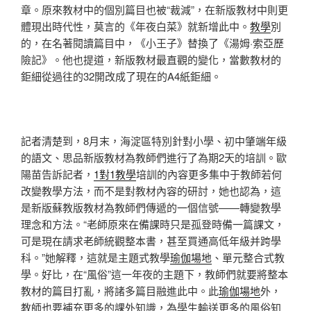
章。原來教材中的個別篇目也被“裁減”，在新版教材中則更
體現出時代性，莫言的《年夜白菜》就新增此中。
教學
別
的，在名著閱讀篇目中，《小王子》替換了《湯姆·索亞歷
險記》。他也提道，新版教材最直觀的變化，當數教材的
鉅細從過往的32開改成了現在的A4紙鉅細。
記者清楚到，8月末，海淀區特別針對小學、初中肇端年級
的語文、思品新版教材為教師們進行了為期2天的培訓。歐
陽苗告訴記者，
1對1教學
培訓的內容更多集中于教師若何
改變教學方法，而不是對教材內容的研討，她也認為，這
是新版蘇教版教材為教師們傳遞的一個信號——轉變教學
理念和方法。“老師原來在備課時只是孤登時備一篇課文，
可是現在請求老師統觀整本書，甚至買通高低年級并跨學
科。”她解釋，這就是主題式教學
瑜伽場地
、單元整合式教
學。好比，在“風俗”這一年夜的主題下，教師們就要將整本
教材的篇目打亂，將諸多篇目融進此中。此
瑜伽場地
外，
教師也要補充更多的課外知識，為學生輸送更多的風俗知