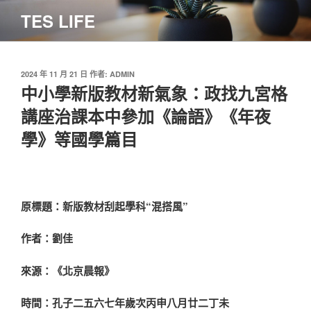
跳
TES LIFE
至
主
要
內
發
2024 年 11 月 21 日
作者:
ADMIN
佈
中小學新版教材新氣象：政找九宮格
容
於
講座治課本中參加《論語》《年夜
學》等國學篇目
原標題：新版教材刮起學科“混搭風”
作者：劉佳
來源：《北京晨報》
時間：孔子二五六七年歲次丙申八月廿二丁未