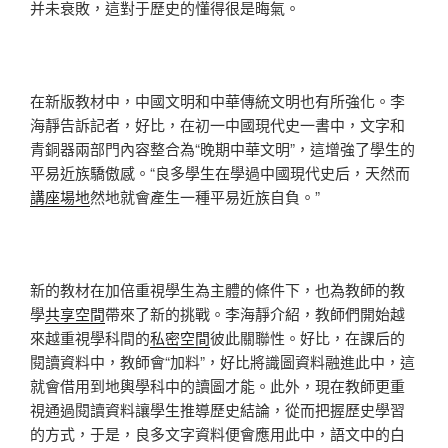
并未衰敗，這對于歷史的懂得很是晦氣。
在新版教材中，中國文明和中華傳統文明也有所強化。李
海靜告訴記者，好比，在初一中國現代史一書中，文字和
青銅器兩部門內容整合為“晚期中華文明”，這增強了學生的
平易近族驕傲感。“良多學生在學過中國現代史后，天然而
講座場地
然地就會產生一種平易近族自負。”
新的教材在加倍重視學生為主體的條件下，也為教師的教
學
共享空間
帶來了新的挑戰。李海靜介紹，教師們開始越
來越重視學科間的
私密空間
彼此關聯性。好比，在課后的
閱讀資料中，教師會“加料”，好比將識圖資料融進此中，這
就會借用到地輿學科中的讀圖才能。此外，現在教師更重
視通過閱讀資料讓學生推導歷史結論，從而把握歷史學習
的方式，于是，良多文字資料便會應用此中，語文中的白