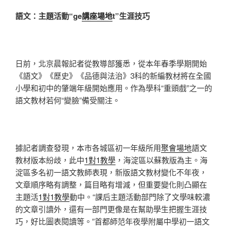
語文：主題活動“ge
講座場地
t”生涯技巧
日前，北京晨報記者從教導部獲悉，從本年春季學期開始
《語文》《歷史》《品德與法治》3科的新編教材將在全國
小學和初中的肇端年級開始應用。作為學科“重頭戲”之一的
語文教材若何“變臉”備受關注。
據記者調查發現，本市各城區初一年級所用
聚會場地
語文
教材版本紛歧，此中
1對1教學
，海淀區以蘇教版為主。海
淀區多名初一語文教師表現，新版語文教材變化不年夜，
文章順序略有調整，篇目略有增減，但重要變化則凸顯在
主題活
1對1教學
動中。“課后主題活動部門除了文學味較濃
的文章引讀外，還有一部門更像是在幫助學生把握生涯技
巧，好比圖表閱讀等。”首都師范年夜學附屬中學初一語文