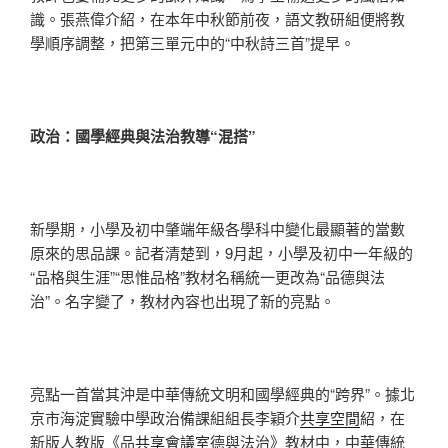
識。張燕偉介紹，在本年中秋節前夜，語文教研組便將教
學順序調整，把第三單元中的“中秋詩三首”提早。
政治：國學經典與法治教導“混搭”
新學期，小學及初中肇端年級各學科中變化最顯著的當數
原來的思品課。記者清楚到，9月起，小學及初中一年級的
“品格與生涯”“思惟品格”教材名稱統一更改為“品德與法
治”。名字變了，教材內容也出現了新的亮點。
亮點一首當其沖是中華傳統文明和國學經典的“跨界”。據北
京市海淀實驗中學政治備課組組長李穎介
共享空間
紹，在
新版人教版《品
共享會議室
德與法治》教材中，中華傳統