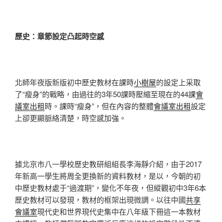
歷史：章節設定凸起時空感
北師年夜版新版初中歷史教材在課時
小樹屋
的設定上采取
了“瘦身”的戰略，由過往的3年50課時壓縮至現在的44課
會
議室出租
時。課時“瘦身”，但在內容的整體
會議室出租
設定
上卻更顯脈絡清楚，時空感加強。
據北京市八一學校歷史教研組組長李海靜介紹，由于2017
年新高一學生將周全更換新的資料教材，是以，今朝的初
中歷史教材處于“過渡期”，變化不年夜，但縱觀初中3年6本
歷史教材可以發現，教材的框架出現微調。以往中國
共享
會議室
現代史和世界現代史集中在八年級下冊這一本教材