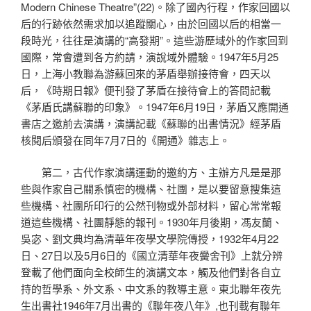
Modern Chinese Theatre”(22)。除了國內行程，作家回國以
后的行跡依然需求加以追蹤關心，由於回國以后的相當一
段時光，往往是演講的“高發期”。這些游歷域外的作家回到
國際，常會遭到各方約請，演說域外體驗。1947年5月25
日，上海小教聯為游蘇回來的茅盾舉辦接待會，四天以
后，《時期日報》便刊發了茅盾在接待會上的答問記載
《茅盾氏講蘇聯的印象》。1947年6月19日，茅盾又應開通
書店之邀前去演講，演講記載《蘇聯的出書情況》經茅盾
核閱后頒發在同年7月7日的《開通》雜志上。
第二，古代作家演講運動的邀約方、主辦方凡是是那
些與作家自己關系慎密的機構、社團，是以要留意搜集這
些機構、社團所印行的公然刊物或外部材料，留心常常報
道這些機構、社團靜態的報刊。1930年月後期，馮友蘭、
吳宓、劉文典均為清華年夜學文學院傳授，1932年4月22
日、27日以及5月6日的《國立清華年夜黌舍刊》上就分辨
登載了他們面向全校師生的演講文本，觸及他們對各自立
持的哲學系、外文系、中文系的教導主意。東北聯年夜先
生出書社1946年7月出書的《聯年夜八年》,也刊載有聯年