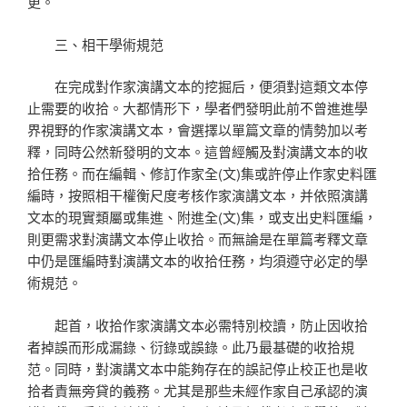
更。
三、相干學術規范
在完成對作家演講文本的挖掘后，便須對這類文本停
止需要的收拾。大都情形下，學者們發明此前不曾進進學
界視野的作家演講文本，會選擇以單篇文章的情勢加以考
釋，同時公然新發明的文本。這曾經觸及對演講文本的收
拾任務。而在編輯、修訂作家全(文)集或許停止作家史料匯
編時，按照相干權衡尺度考核作家演講文本，并依照演講
文本的現實類屬或集進、附進全(文)集，或支出史料匯編，
則更需求對演講文本停止收拾。而無論是在單篇考釋文章
中仍是匯編時對演講文本的收拾任務，均須遵守必定的學
術規范。
起首，收拾作家演講文本必需特別校讀，防止因收拾
者掉誤而形成漏錄、衍錄或誤錄。此乃最基礎的收拾規
范。同時，對演講文本中能夠存在的誤記停止校正也是收
拾者責無旁貸的義務。尤其是那些未經作家自己承認的演