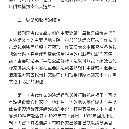
以附錄情勢支出其選集。
二、編錄和收拾的取徑
報刊是古代文學史料的主要淵藪，異樣是編錄古代作
家演講文本的主要場地。除一小部門演講文原來自作家自
己或親朋所存草稿，年夜部門作家演講文本都曾在各類報
刊頒發過。甚至那些身處演講現場的記載者記載作家演
講，重要就是為了事后公諸報端。是以可以說，編錄古代
作家演講文本，實在重要即是到各類報刊中搜索。但要在
浩如煙海的古代報刊文獻中有用搜集作家演講文本，就需
求取用必定的途徑。
第一，古代作家的演講運動與其行跡親密相干，可以
重點追蹤關心作家從一地到另一地的地輿地位變更，并以
此為線索追蹤其演講經過的事況，打撈其演講文本。如，
魯迅1924年赴西安，1927年南下廣州，1932年回北平投
親，均留下有名演講。有時作家出游自己就以講學為目