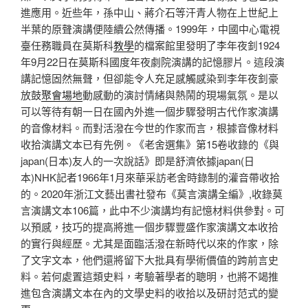
進應用。近些年，孫中山、蔣介石等汗青人物在上世紀上
半葉的原聲演講便陸續公然傳播。1999年，中國中心電視
臺任務職員在莫斯科
教學
的檔案館里發明了李年夜釗1924
年9月22日在莫斯科國度年夜劇院演講的記憶膠片。這段演
講記憶固然無聲，但卻能令人充足感觸感染到李年夜釗豪
放鼓
聚會場地
動感動的演討情緒與熱鬧的現場氣氛。是以
可以等待有朝一日在國內外進一個步驟發明古代作家演講
的音像材料。而對活潑在今世的作家而言，根據音像材料
收拾演講文本已有先例。《老舍選集》第15卷收錄的《與
japan(日本)友人的一次說話》即是舒濟依據japan(日
本)NHK記者1966年1月來華采訪老舍時錄制的灌音帶收拾
的。2020年浙江文藝出書社發布《莫言演講全編》,收錄莫
言演講文本106篇，此中不少演講均有記憶材料供參對。可
以預感，技巧的提高將進一個步驟豐盛作家演講文本收拾
的實行與經歷。尤其是面臨活潑在新時代以來的作家，除
了文字文本，他們還將留下大批具有學術價值的跨前言史
料。若何處置這類史料，考驗著學者的聰明，也將不竭推
進包含演講文本在內的文學史料的收拾以及研討范式的變