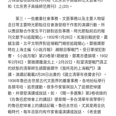
和《北京男子高級師范周刊》上(23)。
第三，一些嚴重社會事務、文藝事務以及主要人物留
念日等主要時光節點往往會激發相干作家的演講行動，所
以應該聯合作家生平行跡對這些事務、時光節點前后的報
刊文獻予以追蹤關心。1932年1月28日，淞滬抗戰迸發，震
撼全國，北平文明界對這場戰鬥親密追蹤關心。鄭振鐸那
時在上海主編《小說月報》,親眼目擊戰鬥。受日軍侵犯影
響，《小說月報》第23卷第1期被毀，鄭寓亦遭損壞。1932
年2月8日，鄭振鐸離滬北上。2月22日，盼望清楚戰鬥真正
的狀態的清華師生請鄭振鐸作《我所見的上海戰鬥》演
講，演講記載載2月26日出書的《國立清華年夜黌舍刊》。
1936年魯迅去世是古代文藝界的嚴重事務，各地紛紜舉行
各類弔唁、追思運動，很多作家餐與加入了這類悲悼運
動，并頒發演講或說話。如，《聞一多選集》第2卷收錄的
《在魯迅悲悼會上的講話》便是聞一多在清華年夜學舉行
的魯迅悲悼會上的講話記載。魯迅去世后，尤其是周全抗
戰時代，每年忌辰均有作家會議演講或說話，《老舍選