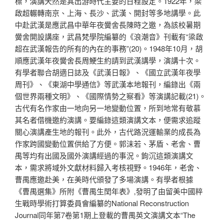
標，演講天然是其出游時代主要的日程設定。1922年，梁
啟超輾轉南京、上海、長沙、武漢、開封等多地講學。此
中赴武漢是應武昌中華年夜黌舍長陳時之邀，為該校暑期
黌舍開設講座，武昌梵學院編纂的《浪潮音》刊載有“梁啟
超在武漢報告的所有的內在的事務”(20)。1948年10月，胡
順應武漢年夜黌舍長周鯁生約請到武漢講學，演講十次。
有學者聯合胡適日誌及《武漢日報》、《國立武漢年夜學
周刊》、《東湖中學通信》等武漢本地報刊，編錄出《兩
個世界兩種文明》、《國際情勢之察看》等演講記載(21)。
古代有名作家由一地向另一地變動位置，所到地常有敬慕
其名者借機邀約演講。要編錄這類演講文本，便需求追蹤
關心演講產生地的報刊。此外，古代路況運輸業的成長為
作家跨國變動位置供給了方便。郭沫若、茅盾、老舍、曹
禺等均有出國及國外演講經過的事況。鉤沉這類演講文
本，需求將域外文獻材料歸入考核視野。1946年，老舍、
曹禺應邀赴美，在美時代頒發了多場演講。有學者根據
《曹禺選集》所附《曹禺生閏年表》,發明了由留美中國粹
生戰時學術打算委員會編纂的National Reconstruction
Journal同年第7卷第1期上登載的曹禺英文演講文本“The