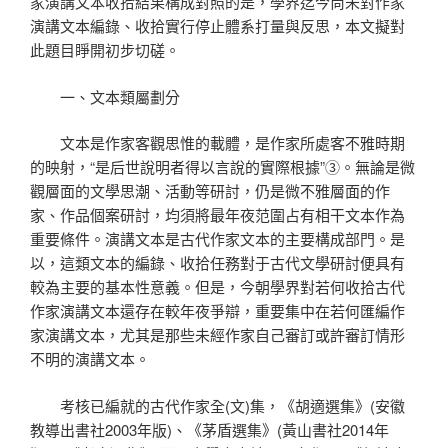
家演講文本收拾結果構成對照的是，學界迄今尚未對作家
演講文本編錄、收拾實行停止體系打量與反思，本文擬對
此題目睜開初步切磋。
一、文本類屬劃分
文本是作家客觀思惟的載體，是作家所處客不雅時期
的映射，“是后世說明者得以言說的實際根據”③。無論是微
觀層面的文學思潮、活動等研討，仍是微不雅層面的作
家、作品個案研討，均須將最年夜范圍占有相干文本作為
重要條件。演講文本是古代作家文本的主要構成部門。是
以，這類文本的編錄、收拾任務對于古代文學研討便具有
較為主要的基本性意義。但是，今朝學界對若何收拾古代
作家演講文本還存在較年夜爭辯，重要集中在若何匯編作
家演講文本，尤其是那些未經作家自己審訂或許審訂情形
不明的演講文本。
考核已編就的古代作家全(文)集，《胡適選集》(安徽
教導出書社2003年版)、《茅盾選集》(黃山書社2014年