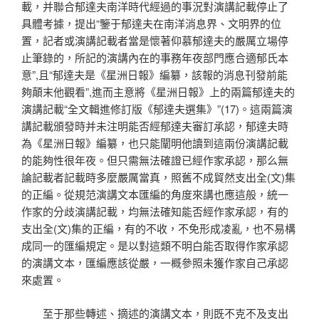
載，并聯合郁達夫南洋時代經過的事況對演講記載停止了
具體考據，提出“鑒于郁達夫在南洋消息界、文明界的位
置，記者或演講記載者當是懷著仰慕郁達夫的嚴厲立場停
止筆錄的，所記的演講內在的事務年夜部門應合適郁氏本
意”,且“郁達夫是《星洲日報》編纂，該報的消息刊發前能
夠顛末他觀看”,進而主意將《星洲日報》上的兩篇郁達夫的
演講記載“全文輯進修訂版《郁達夫選集》”(17)。這兩篇演
講記載頒發時并未注明能否經郁達夫審訂承認，郁達夫時
為《星洲日報》編纂，也只能闡明他讀到這兩份演講記載
的能夠性很年夜。但只需無法確證已經作家承認，那么無
論記載者記載時多麼嚴厲當真，照舊不成貿然支出全(文)集
的正編。從規范演講文本匯編的角度來講也應這般，統一
作家的分歧演講記載，均無法確知能否經作家承認，有的
支出全(文)集的正編，有的不收，不免形成凌亂，也不易構
成同一的匯編規定。是以對這類不明白能否取得作家承認
的演講文本，匯編應該從嚴，一概參照未獲作家自己承認
來處置。
至于那些轉述、摘述的演講文本，則既不克不及支出