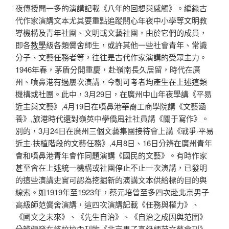
夜傳授聞一多的演講記載《八年的回想與感觸》。編錄古
代作家演講文本尤其要重點追蹤關心年夜中小學等文明教
導機構及青年社團、文明或文藝社團，由於它們的成員，
即各
教學
級各類黌舍師生，或許其他一些社會青年、常識
分子、文藝任務者等，往往是古代作家演講的受眾主力。
1946年春，茅盾分開重慶，赴嶺南長久居留，時代在廣
州、噴鼻港有過屢次演講，今朝可考者均產生在上述這類
機構或社團。此中，3月29日，在廣州中山年夜學講《平易
近主與文藝》,4月19日在噴鼻港華裔工商學院講《文藝涵
養》,旅港時代還對嶺英中學僑風社社員講《關于寫作》。
別的，3月24日在廣州三個文藝集團接待會上講《戰爭·平易
近主·扶植階段的文藝任務》,4月8日、16日分辨在廣州青年
會和噴鼻港青年會作同題演講《國民的文藝》。有時作家
甚至會在上述統一機構或社團停止不止一次演講，已發明
的這些演講史實可認為挖掘新的演講文本供給標的目的與
線索。如1919年至1923年，蔡元培曾至多四次赴北京男子
高級師范黌舍演講，這四次演講記載《任務與權力》、
《國文之未來》、《先生自治》、《自治之成因與范圍》
分辨頒發在該校校內刊物《北京男子高級師范文藝會刊》