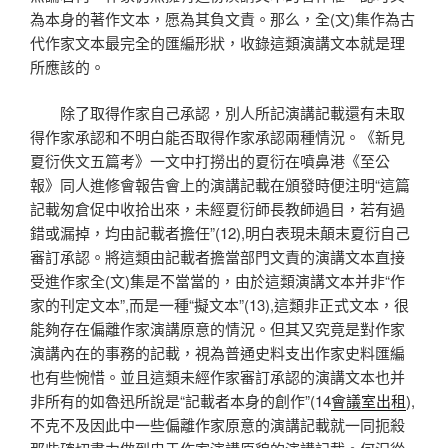
為本身的著作文本，愿為其負文責。那么，全(文)集作為古
代作家文本最完全的匯編形狀，收錄這類演講文本就是理
所應該的。
除了取得作家自己承認，別人所記演講記載還有未取
得作家承認和不明白能否取得作家承認兩種情況。《新見
夏衍佚文五篇考》一文中打撈出的夏衍在噴鼻港《至公
報》同人進修會報告會上的演講記載在頒發時便注明“這篇
記載匆倉促中收拾出來，未經夏衍師長教師過目，若有過
錯或漏掉，均由記載者擔任”(12),明白表現未顛末夏衍自己
審訂承認。將這類由記載者擔當部門文責的演講文本直接
受進作家全(文)集是不當當的，由於這類演講文本并非“作
家的刊定文本”,而是一種“擬文本”(13),這類非正式文本，很
能夠存在偏離作家演講原意的情況。但其又究竟是對作家
演講內在的事務的記載，視為普通史料支出作家史料匯編
也有些惋惜。並且這類未經作家審訂承認的演講文本也并
非所有的如魯迅所說是“記載者本身的創作”(14
會議室出租
),
不克不及因此中一些偏離作家原意的演講記載就一同扼殺