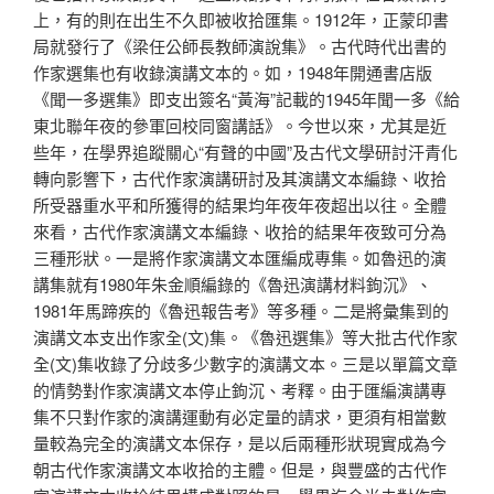
上，有的則在出生不久即被收拾匯集。1912年，正蒙印書
局就發行了《梁任公師長教師演說集》。古代時代出書的
作家選集也有收錄演講文本的。如，1948年開通書店版
《聞一多選集》即支出簽名“黃海”記載的1945年聞一多《給
東北聯年夜的參軍回校同窗講話》。今世以來，尤其是近
些年，在學界追蹤關心“有聲的中國”及古代文學研討汗青化
轉向影響下，古代作家演講研討及其演講文本編錄、收拾
所受器重水平和所獲得的結果均年夜年夜超出以往。全體
來看，古代作家演講文本編錄、收拾的結果年夜致可分為
三種形狀。一是將作家演講文本匯編成專集。如魯迅的演
講集就有1980年朱金順編錄的《魯迅演講材料鉤沉》、
1981年馬蹄疾的《魯迅報告考》等多種。二是將彙集到的
演講文本支出作家全(文)集。《魯迅選集》等大批古代作家
全(文)集收錄了分歧多少數字的演講文本。三是以單篇文章
的情勢對作家演講文本停止鉤沉、考釋。由于匯編演講專
集不只對作家的演講運動有必定量的請求，更須有相當數
量較為完全的演講文本保存，是以后兩種形狀現實成為今
朝古代作家演講文本收拾的主體。但是，與豐盛的古代作