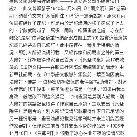
進修文學的平易近族情勢——在延安各文藝小組會演出
說》。此文曾頒發于1940年7月25日《中國文明》第1卷第5
期，頒發時文末有茅盾附注，稱“這一篇演說詞，原來有兩
位同道給作了速記，可是由於是照講時的樣子速寫了上去
的，字數就跨越了二萬多，同時，嚕蘇重復之處，亦在所
難免”,是以“依速記稿重行編配寫成如上式”(9),證實這篇演講
記載已經茅盾自己修訂。此中還存在一種非常特別的情
況，即別人所記演講記載，又經作家和記載者之外的第三
人修訂，終極取得作家自己首肯。《葉圣陶集》第17卷收
錄的《規矩文風——在新華社國際記者練習班的講話》由
新華社記載，在《中學語文教導》頒發前，葉圣陶因病無
法修訂，便請“一位極密切極敬佩的老伴侶”相助修訂。對這
位伴侶的修正後果，葉圣陶極為滿足，他說：“如果由我本
身改，毅然改不到這么滿足。”(10)證實這篇別人記載、別
人修訂的講話記載取得了作家自己承認，是以支出《葉圣
陶集》是適合的。別人所記演講記載取得作家自己承認的
另一種情形是，盡管演講記載見諸報刊時并未注明能否經
作家審訂，但作家生前曾將其支出本身的作品集。1926年
11月18日，《晨報副刊》頒發了冰心在北年夜的演講記載