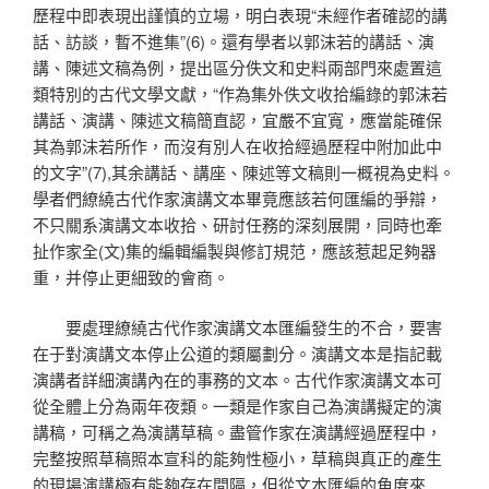
歷程中即表現出謹慎的立場，明白表現“未經作者確認的講
話、訪談，暫不進集”(6)。還有學者以郭沫若的講話、演
講、陳述文稿為例，提出區分佚文和史料兩部門來處置這
類特別的古代文學文獻，“作為集外佚文收拾編錄的郭沫若
講話、演講、陳述文稿簡直認，宜嚴不宜寬，應當能確保
其為郭沫若所作，而沒有別人在收拾經過歷程中附加此中
的文字”(7),其余講話、講座、陳述等文稿則一概視為史料。
學者們繚繞古代作家演講文本畢竟應該若何匯編的爭辯，
不只關系演講文本收拾、研討任務的深刻展開，同時也牽
扯作家全(文)集的編輯編製與修訂規范，應該惹起足夠器
重，并停止更細致的會商。
要處理繚繞古代作家演講文本匯編發生的不合，要害
在于對演講文本停止公道的類屬劃分。演講文本是指記載
演講者詳細演講內在的事務的文本。古代作家演講文本可
從全體上分為兩年夜類。一類是作家自己為演講擬定的演
講稿，可稱之為演講草稿。盡管作家在演講經過歷程中，
完整按照草稿照本宣科的能夠性極小，草稿與真正的產生
的現場演講極有能夠存在間隔，但從文本匯編的角度來