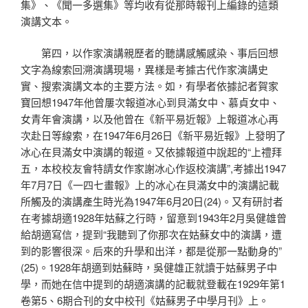
集》、《聞一多選集》等均收有從那時報刊上編錄的這類
演講文本。
第四，以作家演講親歷者的聽講感觸感染、事后回想
文字為線索回溯演講現場，異樣是考據古代作家演講史
實、搜索演講文本的主要方法。如，有學者依據記者賀家
寶回想1947年他曾屢次報道冰心到貝滿女中、慕貞女中、
女青年會演講，以及他曾在《新平易近報》上報道冰心再
次赴日等線索，在1947年6月26日《新平易近報》上發明了
冰心在貝滿女中演講的報道。又依據報道中說起的“上禮拜
五，本校校友會特請女作家謝冰心作返校演講”,考據出1947
年7月7日《一四七畫報》上的冰心在貝滿女中的演講記載
所觸及的演講產生時光為1947年6月20日(24)。又有研討者
在考據胡適1928年姑蘇之行時，留意到1943年2月吳健雄曾
給胡適寫信，提到“我聽到了你那次在姑蘇女中的演講，遭
到的影響很深。后來的升學和出洋，都是從那一點動身的”
(25)。1928年胡適到姑蘇時，吳健雄正就讀于姑蘇男子中
學，而她在信中提到的胡適演講的記載就登載在1929年第1
卷第5、6期合刊的女中校刊《姑蘇男子中學月刊》上。