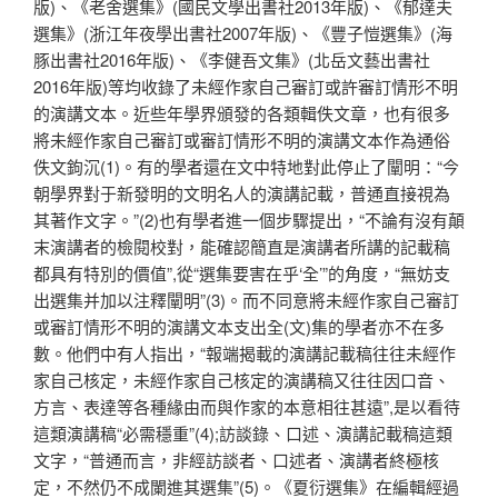
版)、《老舍選集》(國民文學出書社2013年版)、《郁達夫
選集》(浙江年夜學出書社2007年版)、《豐子愷選集》(海
豚出書社2016年版)、《李健吾文集》(北岳文藝出書社
2016年版)等均收錄了未經作家自己審訂或許審訂情形不明
的演講文本。近些年學界頒發的各類輯佚文章，也有很多
將未經作家自己審訂或審訂情形不明的演講文本作為通俗
佚文鉤沉(1)。有的學者還在文中特地對此停止了闡明：“今
朝學界對于新發明的文明名人的演講記載，普通直接視為
其著作文字。”(2)也有學者進一個步驟提出，“不論有沒有顛
末演講者的檢閱校對，能確認簡直是演講者所講的記載稿
都具有特別的價值”,從“選集要害在乎‘全’”的角度，“無妨支
出選集并加以注釋闡明”(3)。而不同意將未經作家自己審訂
或審訂情形不明的演講文本支出全(文)集的學者亦不在多
數。他們中有人指出，“報端揭載的演講記載稿往往未經作
家自己核定，未經作家自己核定的演講稿又往往因口音、
方言、表達等各種緣由而與作家的本意相往甚遠”,是以看待
這類演講稿“必需穩重”(4);訪談錄、口述、演講記載稿這類
文字，“普通而言，非經訪談者、口述者、演講者終極核
定，不然仍不成闌進其選集”(5)。《夏衍選集》在編輯經過