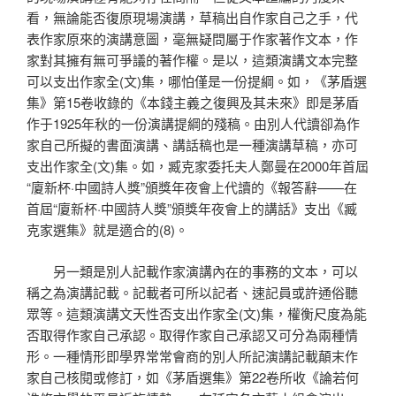
看，無論能否復原現場演講，草稿出自作家自己之手，代
表作家原來的演講意圖，毫無疑問屬于作家著作文本，作
家對其擁有無可爭議的著作權。是以，這類演講文本完整
可以支出作家全(文)集，哪怕僅是一份提綱。如，《茅盾選
集》第15卷收錄的《本錢主義之復興及其未來》即是茅盾
作于1925年秋的一份演講提綱的殘稿。由別人代讀卻為作
家自己所擬的書面演講、講話稿也是一種演講草稿，亦可
支出作家全(文)集。如，臧克家委托夫人鄭曼在2000年首屆
“廈新杯·中國詩人獎”頒獎年夜會上代讀的《報答辭——在
首屆“廈新杯·中國詩人獎”頒獎年夜會上的講話》支出《臧
克家選集》就是適合的(8)。
另一類是別人記載作家演講內在的事務的文本，可以
稱之為演講記載。記載者可所以記者、速記員或許通俗聽
眾等。這類演講文天性否支出作家全(文)集，權衡尺度為能
否取得作家自己承認。取得作家自己承認又可分為兩種情
形。一種情形即學界常常會商的別人所記演講記載顛末作
家自己核閱或修訂，如《茅盾選集》第22卷所收《論若何