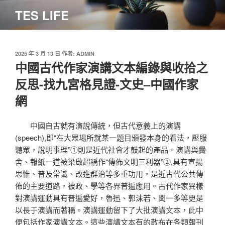
跳
TES LIFE
至
主
要
內
發
2025 年 3 月 13 日
作者:
ADMIN
佈
中國古代作家演講文本編錄與收拾之
容
於
反思-找九宮格見證-文史–中國作家
網
中國自古就有演說傳統，但古代意義上的演講
(speech),即“在大眾場所就某一題目頒發本身的看法，壓服
聽眾，說明事理”①則是近代社會才鼓起的產品。演講與黌
舍、報紙一道被梁啟超稱作“傳佈文明三利器”②,具有宣揚
思惟、普及常識、改進群治等多重功用，是近古代公共傳
佈的主要道路，被政、學等各界普遍應用。古代作家異樣
對演講運動具有普遍愛好，魯迅、郭沫若、聞一多等更是
以長于演講而著稱。演講運動留下了大批演講文本，此中
便包括作家演講文本。這些演講文本有的散布在各類報刊