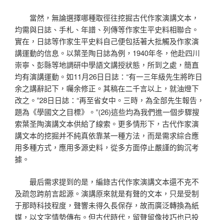
當然，無論選擇哪種取徑往挖掘古代作家演講文本，
均需與日誌、手札、年譜、列傳等作家生平史料相聯合。
實在，日誌等作家生平史料自己便包括著大批觸及作家演
講運動的信息。以葉圣陶日誌為例，1940年冬，他赴四川
崇寧、彭縣等地調研中學語文講授狀態，所到之處，簡直
均有演講運動。如11月26日日誌：“有一三年級先生將昨日
余之講辭記下，囑余修正。其稿在二千言以上，就油燈下
改之。”28日日誌：“再至省女中。三時，為全部先生報告，
題為《學國文之目標》。”(26)這些均為我們進一個步驟搜
索葉圣陶演講文本供給了線索。更多情形下，古代作家演
講文本的挖掘并不純真依靠某一種方法，而是需求綜合應
用多種方式，應用多源史料，從多方面停止嚴謹的鉤沉考
據。
最后需求提到的是，編錄古代作家演講文本還不克不
及疏忽跨前言起源。演講原來就是有聲的文本，只是受制
于那時科技程度，聲響未得久長保存，故而廣泛轉換為紙
媒，以文字情勢傳布。但古代時代，留聲留像技巧也已投