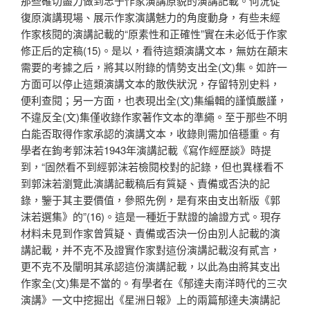
那些確切盡力做到忠于作家演講原貌的演講記載。何況從
復原演講現場、展示作家演講魅力的角度動身，有些未經
作家核閱的演講記載的“原素性和正確性”實在未必低于作家
修正后的定稿(15)。是以，看待這類演講文本，無妨在顛末
需要的考據之后，將其以附錄的情勢支出全(文)集。如許一
方面可以停止這類演講文本的散佚狀況，存留特別史料，
便利查閱；另一方面，也表現出全(文)集編輯的謹慎嚴謹，
不違反全(文)集僅收錄作家著作文本的準繩。至于那些不明
白能否取得作家承認的演講文本，收錄則需加倍穩重。有
學者在鉤考郭沫若1943年演講記載《寫作經歷談》時提
到，“固然看不到經郭沫若檢閱校對的記錄，但也異樣看不
到郭沫若瀏覽此演講記載稿后有質疑、責備或否決的記
錄，鑒于其主要價值，參照先例，是有來由支出新版《郭
沫若選集》的”(16)。這是一種近于默證的論證方式。現存
材料未見到作家曾質疑、責備或否決一份由別人記載的演
講記載，并不克不及證實作家對這份演講記載沒有貳言，
更不克不及闡明其承認這份演講記載，以此為由將其支出
作家全(文)集是不當的。有學者在《郁達夫南洋時代的三次
演講》一文中挖掘出《星洲日報》上的兩篇郁達夫演講記