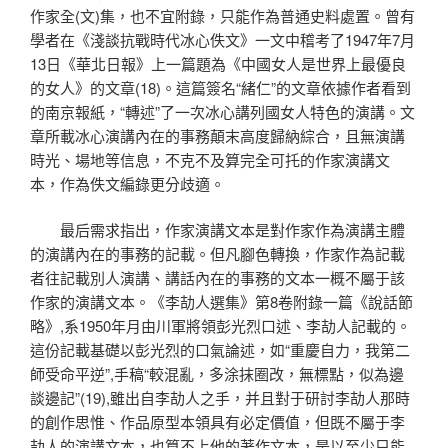
作家全(文)集，也不宜附錄，只能作為普通史料處置。曾有
學者在《淺談抗戰時代冰心佚文》一文中稽考了1947年7月
13日《華北日報》上一篇題為《中國女人是世界上最優良
的女人》的文章(18)。這篇簽名“緒仁”的文章依據作者看到
的南京報紙，“轉述”了一次冰心講列國女人特色的演講。文
章所載冰心演講內在的事務顛末高度歸納綜合，且無演講
時光、場地等信息，不克不及算完全可托的作家演講文
本，作為佚文編錄更分歧適。
最后需求指出，作家演講文本是對作家作為演講主體
的演講內在的事務的記載。但凡腳色轉換，作家作為記載
者往記載別人演講、講話內在的事務的文本一概不屬于該
作家的演講文本。《李劼人選集》第8卷附錄一篇《說話節
略》,系1950年月由川軍將領彭光烈口述、李劼人記載的。
這份記載基礎以彭光烈的口氣論述，如“重慶自力，我第二
師受命平逆”,手稿“較混亂，多涂抹圈改，無標點，似為邊
談邊記”(19),雖出自李劼人之手，并且對于研討李劼人那時
的創作思惟、作品原型本領具有必定價值，但既不屬于李
劼人的演講文本，也算不上他的著作文本，是以至少只能