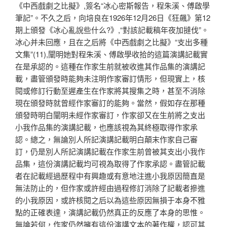
《中西戲劇之比擬》,簽名“冰心密斯報告，程朱溪、傅啟學
筆記”。不久之后，向培良在1926年12月26日《狂飆》第12
期上頒發《冰心亂說些什么?》,“對該記載稿年夜加撻伐”。
冰心并未回應，且在之后將《中西戲劇之比擬》“支出多種
文集”(11),闡明她對程朱溪、傅啟學收拾的這篇演講記載實
在是承認的。這種在作家生前就被收進其作品集的演講記
載，盡管頒發時能夠未注明作家審訂情形，但現實上，核
閱或修訂行動至遲產生在作家將其搜集之時，甚至不消除
現在頒發時就曾經作家審訂的能夠。當然，假如存在那種
頒發時明白闡明未經作家審訂，作家卻又在生前將之支出
小我作品集的演講記載，也應該視為其終極取得作家承
認。總之，無論別人所記演講記載明白顛末作家自己審
訂，仍是別人所記演講記載在作家生前曾被其支出小我作
品集，這份演講記載均可視為取得了作家承認。盡管記載
者在記載經過歷程中有興趣或有意地注進小我原因簡直是
無法防止的，但作家或許經由過程修訂消除了記載者摻進
的小我原因，或許核閱之后以為這些原因無損于本身不雅
點的正確表達，演講記載仍然真正的反應了本身的思惟。
無論若何，作家仍然擁有這份演講文本的著作權，認可其