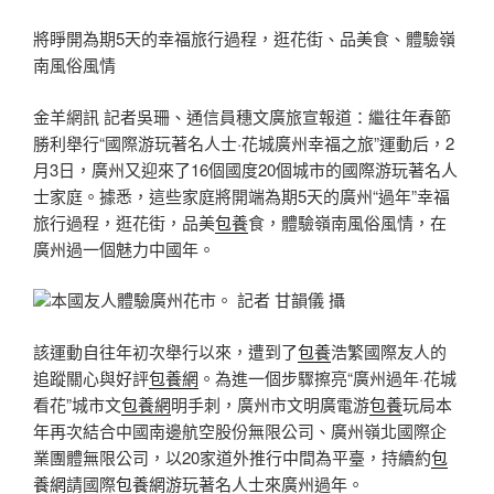
將睜開為期5天的幸福旅行過程，逛花街、品美食、體驗嶺
南風俗風情
金羊網訊 記者吳珊、通信員穗文廣旅宣報道：繼往年春節
勝利舉行“國際游玩著名人士·花城廣州幸福之旅”運動后，2
月3日，廣州又迎來了16個國度20個城市的國際游玩著名人
士家庭。據悉，這些家庭將開端為期5天的廣州“過年”幸福
旅行過程，逛花街，品美
包養
食，體驗嶺南風俗風情，在
廣州過一個魅力中國年。
本國友人體驗廣州花市。 記者 甘韻儀 攝
該運動自往年初次舉行以來，遭到了
包養
浩繁國際友人的
追蹤關心與好評
包養網
。為進一個步驟擦亮“廣州過年·花城
看花”城市文
包養網
明手刺，廣州市文明廣電游
包養
玩局本
年再次結合中國南邊航空股份無限公司、廣州嶺北國際企
業團體無限公司，以20家道外推行中間為平臺，持續約
包
養網
請國際
包養網
游玩著名人士來廣州過年。