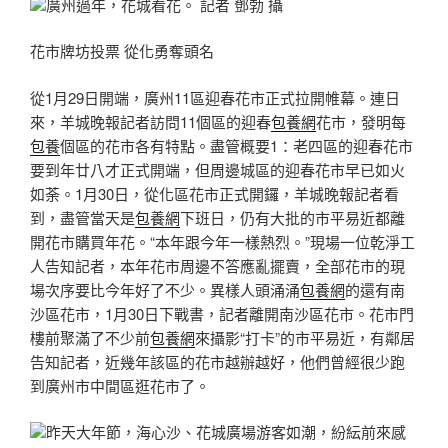
廣州過年，花城看花。 記者 鄧勃 攝
花市牌坊投票 從化勇奪頭名
從1月29日開端，廣州11區迎春花市正式拉開帷幕。連日
來，羊城晚報記者訪問11個區的迎春
包養網
花市，發明每
包養
個區的花市各有特點。盡管概要1：老四區的迎春花市
要到年廿八才正式開端，但周邊城區的迎春花市早已如火
如荼。1月30日，從化區花市正式開鑼，羊城晚報記者看
到，盡管當天是
包養網
下班日，仍有大批的市平易近都離
開花市購買年花。“本年跟今年一樣熱烈。”現場一位乾淨工
人告知記者，本年花市周邊不答應亂擺賣，全部花市的現
場次序要比今年好了不少。異樣人頭涌涌
包養網
的還有南
沙區花市，1月30日下戰書，記者離開南沙區花市。花市門
樓前聚滿了不少前
包養網
來攝影“打卡”的市平易近，有鄰居
告知記者，近幾年該區的花市越辦越好，他們曾經很少跑
到廣州市中間區逛花市了。
昨天大年節，海心沙、花城廣場游客如潮，紛紜前來感