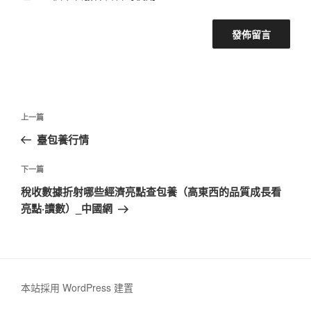
文
上
上一篇
章
一
臺包養行情
導
篇
覽
文
下
下一篇
章
一
稅收數據折射哪些經濟亮點查包養（高東西的品質成長看
篇
亮點·讀數）_中國網
文
章
本站採用 WordPress 建置