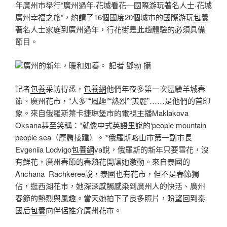
年廣州市舉行“廣州過年·花城看花—國際游玩著名人士·花城
廣州幸福之旅”，約請了16個國度20個城市的國際游玩
包養
著名人士家庭到廣州過年，行花街是此趟體驗的必須具備
節目。
廣州的新年，暖和如春。 記者 鄧勃 攝
記者
包養
采訪得悉，
包養網
他們年夜多第一次體驗羊城春
節、廣州花市，“人多”“風趣”“熱烈”“美麗”……是他們的首印
象。來自俄羅斯葉卡捷琳堡市的電視主播Maklakova
Oksana甚至笑稱：“就像中式英語里說的‘people mountain
people sea（摩肩接踵）。’”俄羅斯喀山市第一副市長
Evgeniia Lodvigo
包養網
va說，俄羅斯的新年只要雪花，沒
有鮮花，廣州春節的春熱花開讓她激動。來自泰國的
Anchana Rachkeree說，泰國也有花市，但不是春節獨
佔，逛西湖花市，她深深感觸感染到廣州人的快活、廣州
春節的熱烈與風趣。當天她拍下了良多照片，盼望回到泰
國后
包養
向伴侶推介廣州花市。