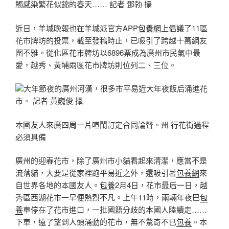
觸感染繁花似錦的春天…… 記者 鄧勃 攝
近日，羊城晚報也在羊城派官方APP
包養網
上倡議了11區
花市牌坊的投票，截至發稿時止，已吸引了跨越十萬網友
圍不雅。從化區花市牌坊以6896票成為廣州市民氣中最
愛，越秀、黃埔兩區花市牌坊則位列二、三位。
大年節夜的廣州河漢，很多市平易近大年夜飯后涌進花
市。 記者 黃巍俊 攝
本國友人來廣四周一片喧鬧訂定合同論聲。州 行花街過程
必須具備
廣州的迎春花市，除了廣州市小貓看起來清潔，應當不是
流落貓，大要是從家裡跑平易近之外，還吸引著
包養網
來
自世界各地的本國友人。
包養
2月4日，花市最后一日，越
秀區西湖花市一早便熱烈不凡。上午11時，兩輛年夜巴
包
養
車停在了花市進口，一批國籍分歧的本國人陸續走……
下車，遠了望到人頭涌動的花市，無不驚奇不已
包養
。本