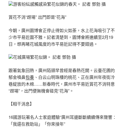
游客紛紜感觸感染繁花似錦的春天。 記者 鄧勃 攝
賞花不消“趕場” 出門即是“花海”
今朝，廣州園博會正停止得如火如荼，水上花海吸引了不
少市平易近圍不雅。記者清楚到，園博會將連續至2月19
日，想再睹花城風度的市平易近記得不要錯過。
花城廣場繁花似錦。 記者 鄧勃 攝
跟著氣象回熱，廣州陌頭早曾經是春熱花開。云臺花圃的
郁金噴鼻
包養
、白云山明珠樓的桃花、正在廣州年夜街冷
巷綻放的木棉……新春時代，廣州市平易近賞花不消特意
“趕場”，出門便無機會碰見“花海”。
【相干消息】
16國游玩著名人士家庭體驗“廣州耳邊斷斷續續傳來聲響：
「我還在救助站」「你來接年”