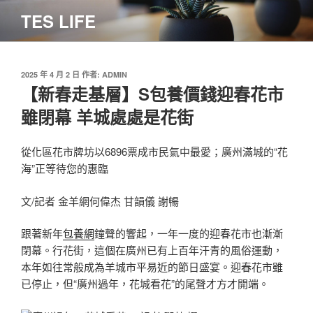
跳
TES LIFE
至
主
要
內
發
2025 年 4 月 2 日
作者:
ADMIN
佈
【新春走基層】S包養價錢迎春花市
容
於
雖閉幕 羊城處處是花街
從化區花市牌坊以6896票成市民氣中最愛；廣州滿城的“花
海”正等待您的惠臨
文/記者 金羊網何偉杰 甘韻儀 謝暢
跟著新年
包養網
鐘聲的響起，一年一度的迎春花市也漸漸
閉幕。行花街，這個在廣州已有上百年汗青的風俗運動，
本年如往常般成為羊城市平易近的節日盛宴。迎春花市雖
已停止，但“廣州過年，花城看花”的尾聲才方才開端。