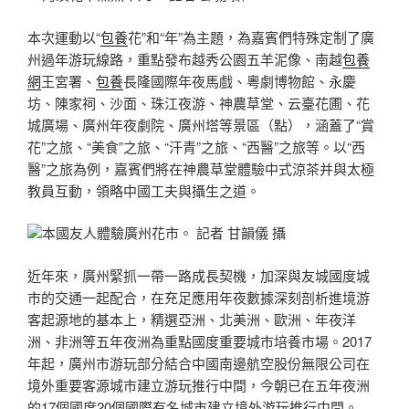
本次運動以“
包養
花”和“年”為主題，為嘉賓們特殊定制了廣
州過年游玩線路，重點發布越秀公園五羊泥像、南越
包養
網
王宮署、
包養
長隆國際年夜馬戲、粵劇博物館、永慶
坊、陳家祠、沙面、珠江夜游、神農草堂、云臺花圃、花
城廣場、廣州年夜劇院、廣州塔等景區（點），涵蓋了“賞
花”之旅、“美食”之旅、“汗青”之旅、“西醫”之旅等。以“西
醫”之旅為例，嘉賓們將在神農草堂體驗中式涼茶并與太極
教員互動，領略中國工夫與攝生之道。
本國友人體驗廣州花市。 記者 甘韻儀 攝
近年來，廣州緊抓一帶一路成長契機，加深與友城國度城
市的交通一起配合，在充足應用年夜數據深刻剖析進境游
客起源地的基本上，精選亞洲、北美洲、歐洲、年夜洋
洲、非洲等五年夜洲為重點國度重要城市培養市場。2017
年起，廣州市游玩部分結合中國南邊航空股份無限公司在
境外重要客源城市建立游玩推行中間，今朝已在五年夜洲
的17個國度20個國際有名城市建立境外游玩推行中間。