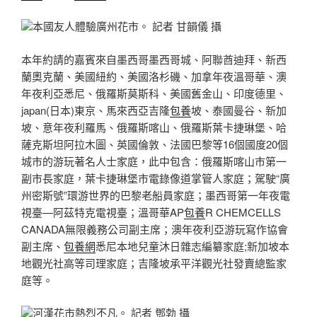
本國友人體驗廣州花市。 記者 甘韻儀 攝
本年約請的嘉賓來自墨西哥墨西哥城、阿聯酋迪拜、新西
蘭奧克蘭、美國紐約、美國洛杉磯、加拿年夜溫哥華、澳
年夜利亞悉尼、俄羅斯莫斯科、美國舊金山、印度德里、
japan(日本)東京、馬來西亞吉隆
包養
坡、泰國曼谷、新加
坡、意年夜利羅馬、俄羅斯喀山、俄羅斯葉卡捷琳堡、哈
薩克斯坦阿拉木圖、英國倫敦、法國巴黎等16個國度20個
城市的游玩著名人士家庭，此中包含：俄羅斯喀山市第一
副市長家庭，葉卡捷琳堡市電錄像道掌管人家庭；駕駛“廣
州密斯號”環游世界的巴黎老船員家庭；墨西哥第一年夜電
視臺—阿茲特克電視臺；溫哥華AP
包養
R CHEMCELLS
CANADA無限義務公司副主席；澳年夜利亞游玩寫作協會
副主席、
包養網
悉尼本地兒童沐日雜志編纂家庭;新加坡本
地觀光社高等司理家庭；吉隆坡承平洋觀光社發賣總監家
庭等。
河漢花市熱烈不凡。 記者 鄧勃 攝