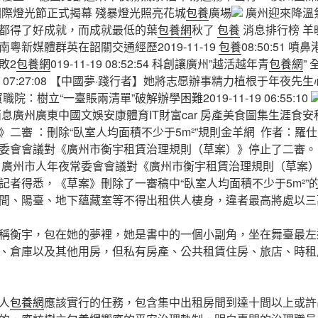
際燈光節正式揭幕 殘暴燈光照亮花城
包養
廣場
廣州迎來降溫
都得了好成就，而成就最低的葉
包養網
秋了
包養
消息排行榜 羊晚
粵新媒體群英在韶關交通經歷2019-11-19
包養
08:50:51
敗2
包養網
019-11-19 08:52:54 科創讓廣州”越活越年青
包養網
”
19 07:27:08 【中國夢·踐行者】她將志愿辦事精力植根于年夜先生心中
工貿職院：樹立“一臺賬兩清單”破解辦學困難2019-11-19 06:55:10
消息廣州廣東中國文娛安康體育IT財富car 房產美食圖集生涯食安
審 ：刪除“臥室人均面積不少于5m²”規則金羊網 作者：羅仕 2019
委會會議對《廣州市衡宇租賃治理規則（草案）》停止了二審。 [
日，廣州市人年夜常委會會議對《廣州市衡宇租賃治理規則（草案
記者得悉，《草案》刪除了一審稿中“臥室人均面積不少于5m²”
間、陽臺、地下蘊藏室等不得出租供人棲身，違者最高將處以三
稱衡宇，包在她的夢裡，她是書中的一個小副角，坐在舞臺最左
、倉庫以及其他用房，但私有房產、公共租賃住房、旅店、時租
人
包養網
應該實行的任務，包含集中出租房間到達十間以上或許