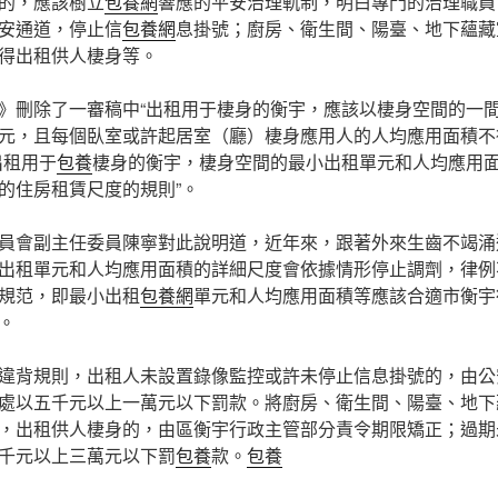
的，應該樹立
包養網
響應的平安治理軌制，明白專門的治理職員
安通道，停止信
包養網
息掛號；廚房、衛生間、陽臺、地下蘊藏室等
得出租供人棲身等。
》刪除了一審稿中“出租用于棲身的衡宇，應該以棲身空間的一
元，且每個臥室或許起居室（廳）棲身應用人的人均應用面積不得
出租用于
包養
棲身的衡宇，棲身空間的最小出租單元和人均應用
的住房租賃尺度的規則”。
員會副主任委員陳寧對此說明道，近年來，跟著外來生齒不竭涌
出租單元和人均應用面積的詳細尺度會依據情形停止調劑，律例
規范，即最小出租
包養網
單元和人均應用面積等應該合適市衡宇
。
違背規則，出租人未設置錄像監控或許未停止信息掛號的，由公
處以五千元以上一萬元以下罰款。將廚房、衛生間、陽臺、地下蘊藏
，出租供人棲身的，由區衡宇行政主管部分責令期限矯正；過期
千元以上三萬元以下罰
包養
款。
包養