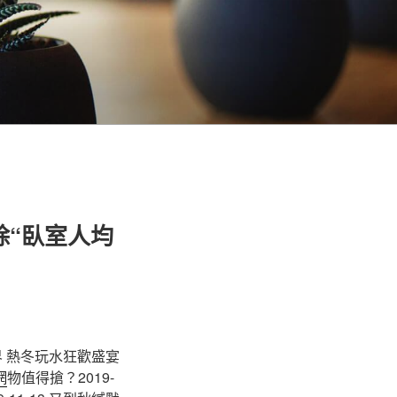
除“臥室人均
世界 熱冬玩水狂歡盛宴
網
物值得搶？2019-