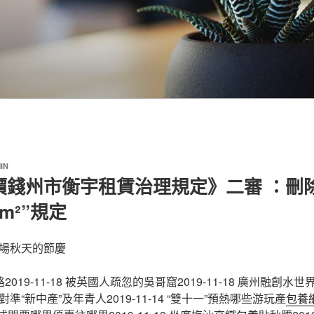
IN
價錢州市衡宇租賃治理規定》二審 ：刪
m²”規定
場秋天的節慶
019-11-18 被英國人疏忽的吳哥窟2019-11-18 廣州融創水
游玩”對準“新中產”及年青人2019-11-14 “雙十一”預熱哪些游玩產
包養