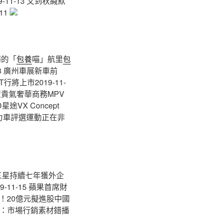
-11-13 又到秋緘默
11
弱的「
包養
喵」航里
包
18 廣州車展新車前
上市2019-11-
夜型貴氣奢華商務MPV
星途VX Concept
動力車評選運動正在非
國三星持續七年獲外企
-11-15 蘋果首席財
手！20億元擬進股中國
道歉：市場行銷素材錯播