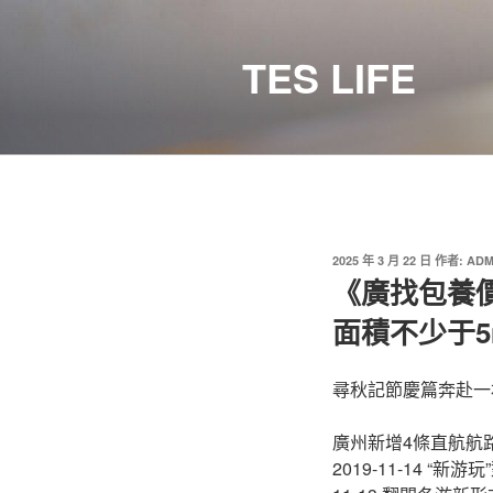
跳
至
TES LIFE
主
要
內
容
發
2025 年 3 月 22 日
作者:
ADM
佈
《廣找包養
於
面積不少于5
尋秋記節慶篇奔赴一
廣州新增4條直航航路2
2019-11-14 “新