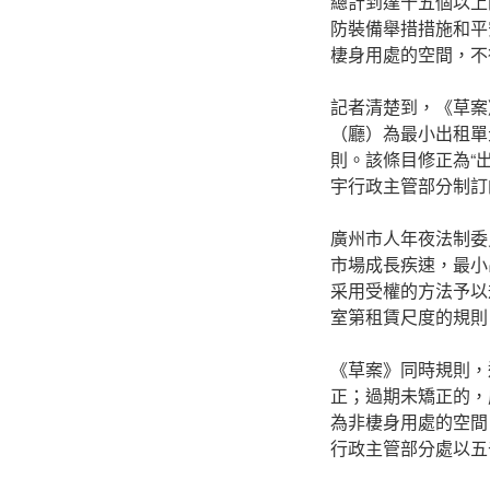
總計到達十五個以上
防裝備舉措措施和平
棲身用處的空間，不
記者清楚到，《草案
（廳）為最小出租單
則。該條目修正為“
宇行政主管部分制訂
廣州市人年夜法制委
市場成長疾速，最小
采用受權的方法予以
室第租賃尺度的規則
《草案》同時規則，
正；過期未矯正的，
為非棲身用處的空間
行政主管部分處以五