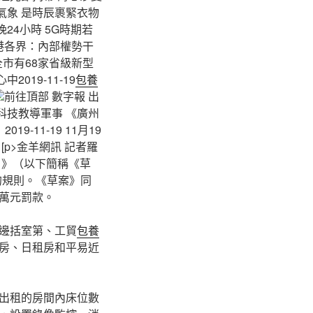
氣象 是時辰裹緊衣物
24小時 5G時期若
 噴鼻港各界：內部權勢干
 全市有68家省級新型
2019-11-19
包養
前往頂部 數字報 出
科技教導軍事 《廣州
-11-19 11月19
p>金羊網訊 記者羅
）》（以下簡稱《草
的規則。《草案》同
萬元罰款。
邊括室第、工貿
包養
房、日租房和平易近
出租的房間內床位數