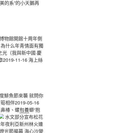
進“美的系”的小天鵝再
字博物館開館十周年側
國潮” 為什么年青情面有獨
時期之光（我與新中國·慶
19-11-16 海上絲
年一度鯡魚節來襲 就問你
筍相伴2019-05-16
、噴鼻椿、螺
包養
螄“抱
水文部分宣布松花
年夜利亞新州林火連
燈光節揭幕 海心沙變