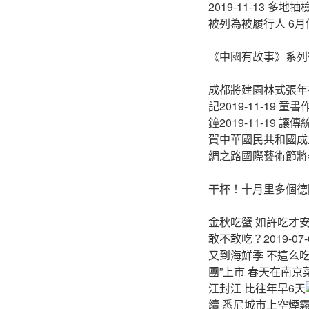
2019-11-13 
被列為被履行人 6月份
《中國有故事》系列
成都將建園林式張年夜
記2019-11-19 
鐘2019-11-19
賀中華國民共和國成立7
綢之路國際藝術節將舉辦
干杯！十月里多個德
金秋吃蟹 如許吃才安康
敢不敢吃？2019-0
又到海鮮季 不這么吃就
團”上市 春天在南京菜
江封江 比往年早6天
續 悉尼城市上空煙