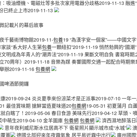
多地抽檢：吸油煙機、電磁灶等多批次家用電器分歧格2019-11-13 融
已終止上市2019-11-13
微記載片的幕后故事
千藝術博物館2019-11-
包養
19 “為漢字安一個家”——中國文
童書作家談“系大好人生第
包養
一顆紐扣”2019-11-19 悄然勃興的“
 讓傳統文明成為年青人的“潮弄法”2019-11-19 果斷文明自負 書寫
0周年）2019-11-18 音樂為媒 奏響國際交通一起配合時期樂章20
2019-11-16
包養網
國啤酒節開鑼
2019-09-24 炎炎夏季來份涼菜才是正派事2019-07-10 一
7-01 最佳賞味期 搶鮮當造夏味道20
包養網
19-05-31 初夏蒲月 白蘆
白瞎了！2019-05-06 春日食游 美味先行2019-04-12 草頭
中萌生2019-04-10 金羊圖庫
包養網
包養網
濟西濕地醉落日
意年夜利威尼斯水位居高不下 衛星照片顯示城市成“水城”
澳
霧覆蓋
德國北部迎來年夜霧氣象 居平易近霧中出行
廣州國際