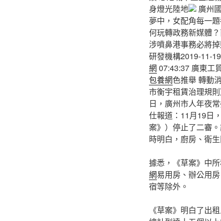
身燈光陸地
廣州國
夢中，女配角每一題
何玩轉政務新媒體？南
涉噴鼻港事務必將掉
研發機構2019-11-
網
07:43:37 廣東
包養網
色推舉 轉動
市衡宇租賃治理規則》二
日，廣州市人年夜常
仕報道：11月19
案》）停止了二審。
時明白，廚房、衛生
據悉，《草案》中所
網
易用房、辦公用房
宿等除外。
《草案》明白了出租