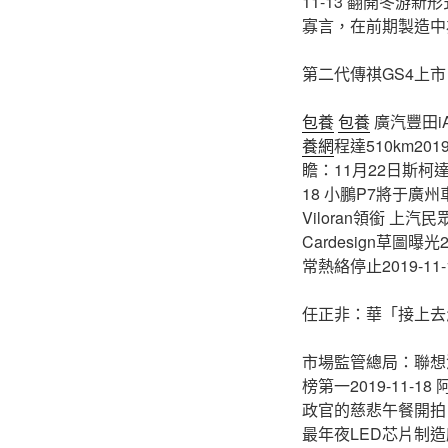
11-13 翻開冬游新
寡言，在前期製造中為
​第二代傳祺GS4上市 售
包養
包養
廣汽豐田i
養網
程達510km20
瞻：11月22日斯柯
18 小鵬P7將于廣州
Viloran領銜 上汽民
Cardesign草圖曝光
常熱絡停止2019-11
任正非：華「接上去
市場監管總局：聯想涉
榜第一2019-11-
政官的慈悲午餐開拍！
最年夜LED芯片制造