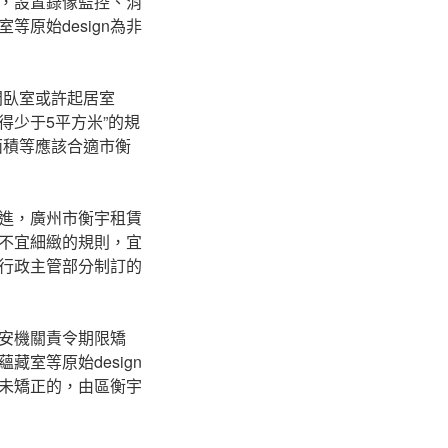
，設置錄像監控、消
原始design為非
間臥室或許起居室
少于5平方米”的規
面積等應該合適市衡
進，廣州市衡宇租賃
不宜細緻的規則，宜
行政主管部分制訂的
安機關責令期限矯
室等原始design
未矯正的，由區衡宇